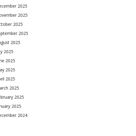
ecember 2025
ovember 2025
ctober 2025
eptember 2025
ugust 2025
ly 2025
une 2025
ay 2025
ril 2025
arch 2025
ebruary 2025
nuary 2025
ecember 2024