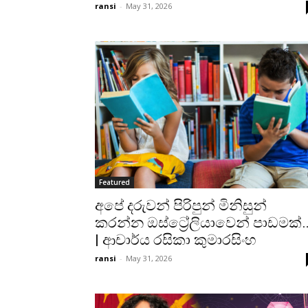
ransi
-
May 31, 2026
Featured
අපේ දරුවන් පිරිපුන් මිනිසුන්
කරන්න ඔස්ට්‍රේලියාවෙන් පාඩමක්
| ආචාර්ය රසිකා කුමාරසිංහ
ransi
-
May 31, 2026