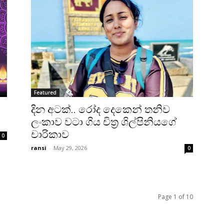
Featured
දින අටක්.. රෝද දෙකෙන් තනිව
ලංකාව වටා ගිය චිත්‍ර ශිල්පිනියගේ
චාරිකාව
0
ransi
-
May 29, 2026
0
Page 1 of 10