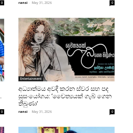
ransi
-
May 31, 2026
0
0
Entertainment
අධ්‍යාත්මය අවදි කරන ස්වර සහ පද
…
සුසංයෝගය: ‘චෛත්‍යයක් ගැබ් ගෙන
තිබුණා’
ransi
-
May 31, 2026
0
0