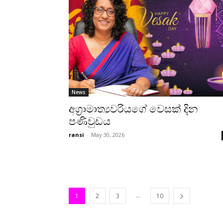
News
අග්‍රාමාත්‍යවරියගේ වෙසක් දින
පණිවුඩය
ransi
-
May 30, 2026
...
1
2
3
10