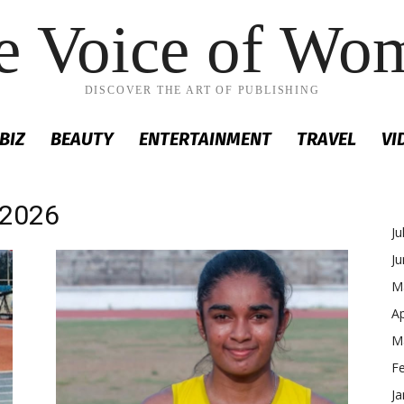
e Voice of Wo
DISCOVER THE ART OF PUBLISHING
BIZ
BEAUTY
ENTERTAINMENT
TRAVEL
VI
 2026
Ju
J
M
Ap
M
F
Ja