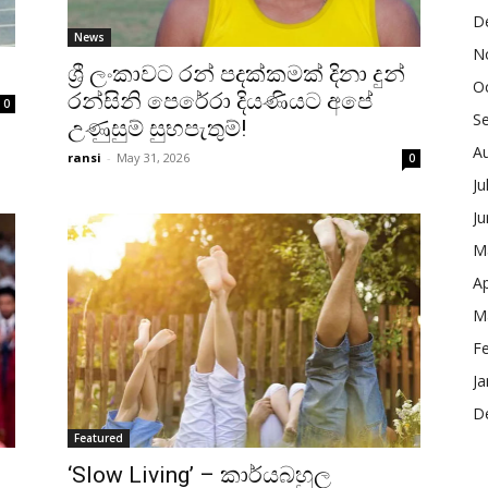
D
News
N
ශ්‍රී ලංකාවට රන් පදක්කමක් දිනා දුන්
O
රන්සිනි පෙරේරා දියණියට අපේ
0
S
උණුසුම් සුභපැතුම්!
A
ransi
-
May 31, 2026
0
Ju
J
M
Ap
M
F
Ja
D
Featured
‘Slow Living’ – කාර්යබහුල