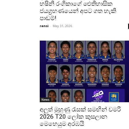
හෂිනි රංගිකාගේ ඓතිහාසික
ජයග්‍රහණයෙන් අපට ගත හැකි
පාඩම්!
ransi
-
May 31, 2026
News
අලුත් මුහුණු රැසක් සමඟින් චමරි
2026 T20 ලෝක කුසලාන
මෙහෙයුම අරඹයි