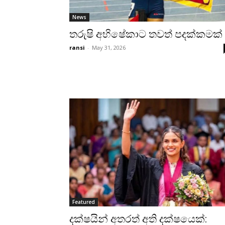
News
තරුෂි අභිෂේකාට තවත් පදක්කමක්
ransi
-
May 31, 2026
Featured
දක්ෂයින් අතරත් අති දක්ෂයෙක්: