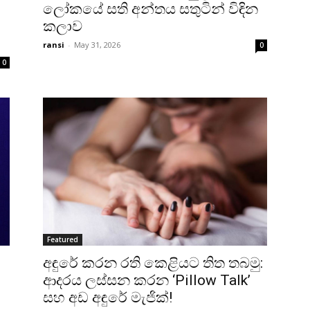
ලෝකයේ සති අන්තය සතුටින් විඳින
කලාව
ransi
-
May 31, 2026
0
0
Featured
අඳුරේ කරන රති කෙළියට තිත තබමු:
ආදරය ලස්සන කරන ‘Pillow Talk’
සහ අඩ අඳුරේ මැජික්!