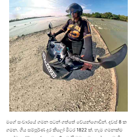
මගේ සංචාරයේ ගමන පටන් ගත්තේ වේයන්ගොඩින්. දවස් 8 ක
ගමන. ගිය සම්පූර්ණ දුර කිලෝ මීටර 1822 ක්. හැම ගමනක්ම