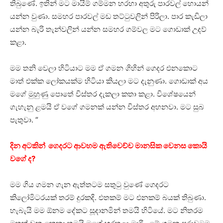
තිබුණේ. ඉතින් මට මායිම් ගම්මන හරහා අතුරු පාරවල් හොයන්
යන්න වුණා. සමහර පාරවල් මඩ තට්ටුවලින් පිරිලා. පාර කැඩිලා
යන්න බැරි තැන්වලින් යන්න සමහර ගම්වල මට ගොඩාක් උදව්
කළා.
මම තනි වෙලා හිටියාට මම ඒ ගමන ගිහින් ගෙදර එනකොට
මාත් එක්ක ලෝකයක්ම හිටියා කියලා මට දැනුණා. ගොඩාක් අය
මගේ මුහුණු පොතේ විස්තර දැකලා කතා කළා. විශේෂයෙන්
ගැහැනු ළමයි ඒ වගේ ගමනක් යන්න විස්තර අහනවා. මට සුබ
පැතුවා. “
දින අටකින් ගෙදරට ආවහම ඇතිවෙච්ච මානසික වෙනස කොයි
වගේ ද?
මම ගිය ගමන ගැන ඇත්තටම සතුටු වුණේ ගෙදරට
කිලෝමිටරයක් තරම් දුරකදි. එතකම් මට එනකම් බයක් තිබුණා.
හැබැයි මම ඕනම දේකට සූදානමින් තමයි හිටියේ. මට නිතරම