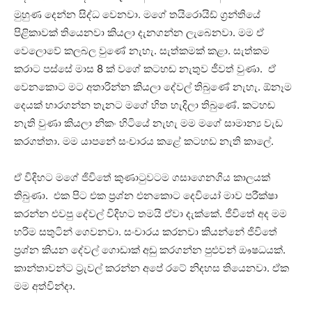
මුහුණ දෙන්න සිද්ධ වෙනවා. මගේ තයිරොයිඩ් ග්‍රන්තියේ
පිළිකාවක් තියෙනවා කියලා දැනගන්න ලැබෙනවා. මම ඒ
වෙලොවේ කලබල වුණේ නැහැ. සැත්කමක් කළා. සැත්කම
කරාට පස්සේ මාස 8 ක් වගේ කටහඬ නැතුව ජීවත් වුණා. ඒ
වෙනකොට මට අතාරින්න කියලා දේවල් තිබුණේ නැහැ. ඕනෑම
දෙයක් භාරගන්න තැනට මගේ හිත හැදිලා තිබුණේ. කටහඬ
නැති වුණා කියලා නිකං හිටියේ නැහැ මම මගේ සාමාන්‍ය වැඩ
කරගත්තා. මම යාපනේ සංචාරය කළේ කටහඩ නැති කාලේ.
ඒ විදිහට මගේ ජිවිතේ කුණාටුවටම ගසාගෙනගිය කාලයක්
තිබුණා. එක පිට එක ප්‍රශ්න එනකොට දෙවියෝ මාව පරීක්ෂා
කරන්න එවපු දේවල් විදිහට තමයි ඒවා දැක්කේ. ජීවිතේ අද මම
හරිම සතුටින් ගෙවනවා. සංචාරය කරනවා කියන්නේ ජිවිතේ
ප්‍රශ්න කියන දේවල් ගොඩාක් අඩු කරගන්න පුළුවන් ඖෂධයක්.
කාන්තාවන්ට ට්‍රැවල් කරන්න අපේ රටේ නිදහස තියෙනවා. ඒක
මම අත්වින්දා.