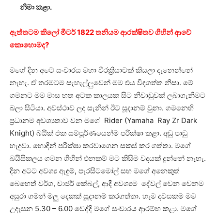
නිමා කළා.
ඇත්තටම කිලෝ මීටර් 1822 තනියම ආරක්ෂිතව ගිහින් ආවේ
කොහොමද?
මගේ දින අටේ සංචාරය මහා වීරක්‍රියාවක් කියලා දැනෙන්නේ
නැහැ. ඒ තරමටම සැහැල්ලුවෙන් මම එය විඳගත්ත නිසා. මේ
ගමනට මම මාස හත අටක කාලයක සිට නිවාඩුවක් ලබාගැනීමට
බලා සිටියා. අවස්ථාව ලද සැනින් ඊට සූදානම් වුනා. ගමනෙහි
ප්‍රධානම අවශ්‍යතාව වන මගේ Rider (Yamaha Ray Zr Dark
Knight) බයික් එක සම්පූර්ණයෙන්ම පරීක්ෂා කළා. අඩු පාඩු
හැදුවා. හොඳින් පරීක්ෂා කරවාගෙන සකස් කර ගත්තා. මගේ
බයිසිකලය ගමන ගිහින් එනකම් මට කිසිම වදයක් දුන්නේ නැහැ.
දින අටට අවශ්‍ය ඇඳුම්, පැරසිටමෝල් සහ මගේ අනෙකුත්
බෙහෙත් වර්ග, චාජර් කේබල්, ආදී අවශ්‍යම දේවල් වෙන වෙනම
අසුරා ගමන් මලු දෙකක් සූදානම් කරගත්තා. හැම දවසකම මම
උදෑසන 5.30 – 6.00 වෙද්දි මගේ සංචාරය ආරම්භ කළා. මගේ