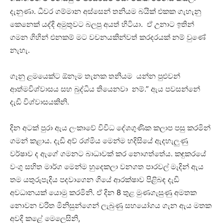
දැනුණා. ධීවර ගම්මාන අස්සෙන් තනියම බයික් එකක ගැහැනු
කෙනෙක් යද්දි අමුතුවට බලපු අයත් හිටියා. ඒ උනාට ඉතින්
ගමන ගිහින් එනකම් මට වචනයකින්වත් කරදරයක් නම් වුණේ
නැහැ.
ගෑනු ළමයෙක්ට ඕනෑම තැනක තනියම යන්න පුළුවන්
ආත්මවිශ්වාසය සහ බුද්ධිය තියෙනවා නම්.” ඇය පවසන්නේ
දැඩි විශ්වාසයකිනි.
දින අටක් පුරා ඇය ලංකාවේ විවිධ දේශගුණික කලාප පසු කරමින්
ගමන් කළාය. දැඩි අව් රශ්මිය මෙන්ම හදිසියේ ඇදහැලුණු
වර්ෂාව ද ඇගේ ගමනට බාධාවක් කර නොගත්තේය. කඳුකරයේ
වංගු සහිත මාර්ග මෙන්ම හුදෙකලා වනගත පාරවල් මැදින් ඇය
තම යතුරුපැදිය පදවාගෙන ගියේ ආරක්ෂාව පිළිබඳ දැඩි
අවධානයක් යොමු කරමිනි. ඒ දින 8 තුළ මුණගැසුණු අමතක
නොවන චරිත මිනිසුන්ගෙන් ලැබුණු සහයෝගය ගැන ඇය මතක
අවදි කළේ මෙලෙසිනි,