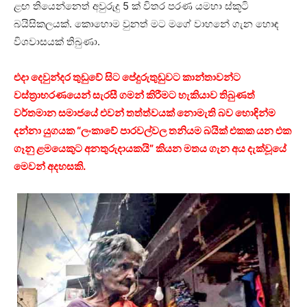
ළඟ තියෙන්නෙත් අවුරුදු 5 ක් විතර පරණ යමහා ස්කූටි
බයිසිකලයක්. කොහොම වුනත් මට මගේ වාහනේ ගැන හොඳ
විශවාසයක් තිබුණා.
එදා දෙවුන්දර තුඩුවේ සිට පේදුරුතුඩුවට කාන්තාවන්ට
වස්ත්‍රාභරණයෙන් සැරසී ගමන් කිරීමට හැකියාව තිබුණත්
වර්තමාන සමාජයේ එවන් තත්ත්වයක් නොමැති බව හොඳින්ම
දන්නා යුගයක “ලංකාවේ පාරවල්වල තනියම බයික් එකක යන එක
ගෑනු ළමයෙකුට අනතුරුදායකයි” කියන මතය ගැන අය දැක්වූයේ
මෙවන් අදහසකි.