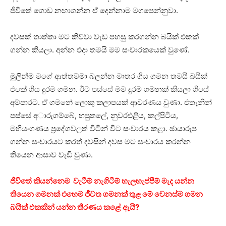
ජීවිතේ ගොඩ නඟාගන්න ඒ දෙන්නාම මගපෙන්නුවා.
දවසක් තාත්තා මට කිව්වා වැඩ පහසු කරගන්න බයික් එකක්
ගන්න කියලා. අන්න එදා තමයි මම සංචාරකයෙක් වුණේ.
මුලින්ම මගේ ආත්තම්මා බලන්න මාතර ගිය ගමන තමයි බයික්
එකේ ගිය දුරම ගමන. ඊට පස්සේ මම දුරම ගමනක් කියලා ගියේ
අම්පාරට. ඒ ගමනේ ලොකු කලාපයක් ආවරණය වුණා. එතැනින්
පස්සේ අාරුගම්බේ, හපුතලේ, නුවරඑළිය, කල්පිටිය,
මහියංගණය ප්‍රදේශවලත් විටින් විට සංචාරය කළා. ඡායාරූප
ගන්න සංචාරයට කරත් දවසින් දවස මට සංචාරය කරන්න
තියෙන ආසාව වැඩි වුණා.
ජීවිතේ කියන්නෙම වැටීම් නැගිටීම් හැලහැප්පීම් මැද යන්න
තියෙන ගමනක් එහෙම ජීවත ගමනක් තුළ මේ වෙනස්ම ගමන
බයික් එකකින් යන්න තීරණය කළේ ඇයි?