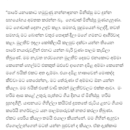
“පාරේ යනකොට හමුවුණු නන්නාඳුනන මිනිස්සු මට දුන්න
සහයෝගය අමතක කරන්න බෑ. ගොඩාක් මිනිස්සු මුණගැහුණා.
මට ගොඩාක් දෙනා උදව් කළා. සමහරු පුදුමයෙන් බලද්දී, තවත්
සමහරු මට බොන්න වතුර පොදක් දීලා මගේ ගමනට ආශීර්වාද
කළා. මුලතිව් ඉඳලා කෝකිලායි කලපුව දක්වා යන්න තියෙන
පාරේ නයාරුවලින් එහාට යන්න බැරි වුණා පාලම කැඩිලා
තිබුණේ. මම නැවත හරවගෙන මුලතිව් දෙසට එනකොට අම්මා
කෙනෙක් හෙල්මට් එකකුත් ඔළුවේ දාගෙන දමිළ අම්මා කෙනෙක්
මගේ බයික් එකට අත දැම්මා. එයා දමිළ භාෂාවෙන් මොකද්ද
කිව්වා මට තෙරෙන්නැ. මට තේරුණා ඒ අම්මාට ඕන යන්න
කියලා. මම බයික් එකේ වාඩි කරන් මුලතිව්වලට එක්ක ආවා. මං
හරිම ආස කළේ උතුරු පැත්තට ගිය දිනය ඒ මිනිස්සු හරිම
සුහදශීලී. යාපනයට ගිහිල්ලා කයිට්ස් දූපතතේ ජැටිය ළඟට ගියාම
කරේයි නගර්වලට යන පාලම්පාරුවක් නතර කරලා තිබුණා.
ඒකට පෙරිය කියලා තමයි එයාලා කියන්නේ. මම ගිහින් ඇහුවා
ඒගොල්ලන්ගෙන් මටත් යන්න පුළුවන් ද කියලා. ඒක දැක්කාම