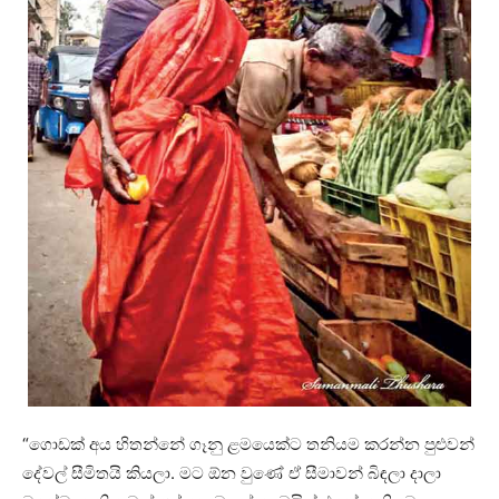
“ගොඩක් අය හිතන්නේ ගෑනු ළමයෙක්ට තනියම කරන්න පුළුවන්
දේවල් සීමිතයි කියලා. මට ඕන වුණේ ඒ සීමාවන් බිඳලා දාලා