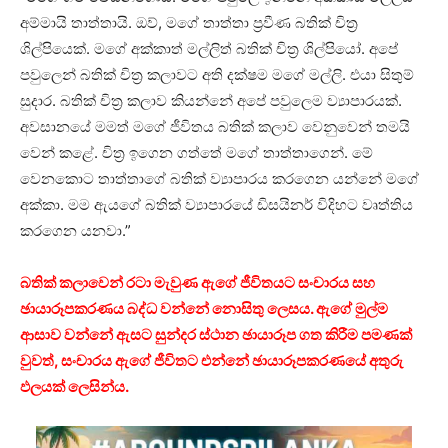
අම්මායි තාත්තායි. ඔව්, මගේ තාත්තා ප්‍රවීණ බතික් චිත්‍ර
ශිල්පියෙක්. මගේ අක්කාත් මල්ලිත් බතික් චිත්‍ර ශිල්පියෝ. අපේ
පවුලෙන් බතික් චිත්‍ර කලාවට අති දක්ෂම මගේ මල්ලි. එයා සිතුම්
සුදාර. බතික් චිත්‍ර කලාව කියන්නේ අපේ පවුලෙම ව්‍යාපාරයක්.
අවසානයේ මමත් මගේ ජීවිතය බතික් කලාව වෙනුවෙන් තමයි
වෙන් කළේ. චිත්‍ර ඉගෙන ගත්තේ මගේ තාත්තාගෙන්. මේ
වෙනකොට තාත්තාගේ බතික් ව්‍යාපාරය කරගෙන යන්නේ මගේ
අක්කා. මම ඇයගේ බතික් ව්‍යාපාරයේ ඩිසයිනර් විදිහට වෘත්තිය
කරගෙන යනවා.”
බතික් කලාවෙන් රටා මැවුණ ඇගේ ජීවිතයට සංචාරය සහ
ඡායාරූපකරණය බද්ධ වන්නේ නොසිතු ලෙසය. ඇගේ මුල්ම
ආසාව වන්නේ ඇසට සුන්දර ස්ථාන ඡායාරූප ගත කිරීම පමණක්
වුවත්, සංචාරය ඇගේ ජීවිතට එන්නේ ඡායාරූපකරණයේ අතුරු
ඵලයක් ලෙසින්ය.