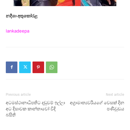
නදීශා අතුකෝරළ
lankadeepa
Previous article
Next article
අටමස්ථානාධිපතිට දඬුවම් ඉල්ලා
අග්‍රාමාත්‍යවරියගේ වෙසක් දින
අට දිසාවක කාන්තාවෝ වීදි
පණිවුඩය
බසිති