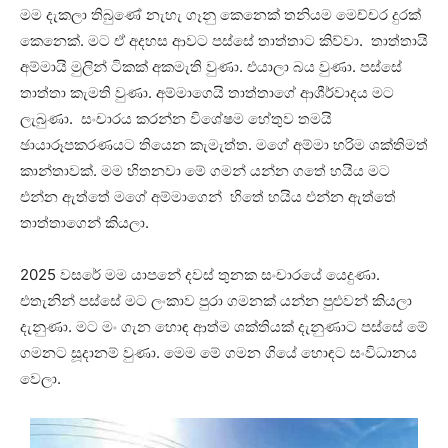
මම දැකලා තිබුණේ නැහැ ගෑනු කෙනෙක් තනියම මෙච්චර දුරක්
කෙනෙක්. මට ඒ අදහස ආවට පස්සේ තාත්තාට කිව්වා. තාත්තායි
අම්මායි මුලින් ටිකක් අකමැති වුණා. එයාලා බය වුණා. පස්සේ
තාත්තා කැමති වුණා. අම්මාගෙයි තාත්තාගේ ආශීර්වාදය මට
ලැබුණා. සංචාරය කරන්න විශේෂම හේතුව තමයි
ඡායාරූපකරණයට තියෙන කැමැත්ත. මගේ අම්මා හරිම ශක්තිමත්
කාන්තාවක්. මම හිතනවා මේ ගමන් යන්න ගතේ හයිය මට
එන්න ඇත්තේ මගේ අම්මාගෙන් හිතේ හයිය එන්න ඇත්තේ
තාත්තාගෙන් කියලා.
2025 වසරේ මම යාපනේ දවස් තුනක සංචාරයේ යෙදුණා.
එතැනින් පස්සේ මට ලංකාව පුරා ගමනක් යන්න පුළුවන් කියලා
දැනුණා. මට මං ගැන හොඳ ආත්ම ශක්තියක් දැනුණාට පස්සේ මේ
ගමනට සූදානම් වුණා. මෙම මේ ගමන ගියේ හොඳට සංවිධානය
වෙලා.