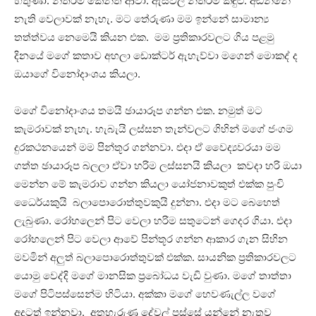
හිතුණා. නිතරම කේන්ති ආවා. ඇස්වල නිතරම කඳුළු. අඬන්නේ
නැති වෙලාවක් නැහැ. මට තේරුණා මම ඉන්නේ සාමාන්‍ය
තත්ත්වය නෙමෙයි කියන එක. මම ප්‍රතිකාරවලට ගිය පළමු
දිනයේ මගේ කතාව අහලා ඩොක්ටර් ඇහැව්වා මගෙන් මොකද් ද
ඔයාගේ විනෝදාංශය කියලා.
මගේ විනෝදාංශය තමයි ඡායාරූප ගන්න එක. නමුත් මට
කැමරාවක් නැහැ. හැබැයි ලස්සන තැන්වලට ගිහින් මගේ ජංගම
දුරකථනයෙන් මම පින්තූර ගන්නවා. එදා ඒ වෛද්‍යවරයා මම
ගත්ත ඡායාරූප බලලා ඒවා හරිම ලස්සනයි කියලා කවදා හරි ඔයා
මෙන්න මේ කැමරාව ගන්න කියලා යෝජනාවකුත් එක්ක පුංචි
ධෛර්යකුයි බලාපොරොත්තුවකුයි දුන්නා. එදා මට බෙහෙත්
ලැබුණා. රෝහලෙන් පිට වෙලා හරිම සතුටෙන් ගෙදර ගියා. එදා
රෝහලෙන් පිට වෙලා ආවේ පින්තූර ගන්න ආකාර ගැන සිහින
මවමින් අලුත් බලාපොරොත්තුවක් එක්ක. සායනික ප්‍රතිකාරවලට
යොමු වෙද්දි මගේ මානසික ප්‍රබෝධය වැඩි වුණා. මගේ තාත්තා
මගේ පිටිපස්සෙන්ම හිටියා. අක්කා මගේ හෙවණැල්ල වගේ
අදටත් ඉන්නවා. අතහැරුණ දේවල් පස්සේ යන්නේ නැතුව