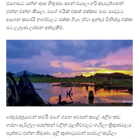
එගොඩට යන්න ආස හිතුණා. අනේ එයාලා හරි කැමැත්තෙන්
එන්න එන්න කියලා. මගේ බයික් එකත් එක්කම මාව පාරුවට
දාගෙන කරෙයි නගර්වලට එක්ක ගියා. ඒවා සුන්දර මිනිස්සු එක්ක
මට ලැබුණ ලස්සන අත්දැකීම්.
පේදුරුතුඩුවෙන් තමයි මගේ ගමන අවසන් කළේ. අලිමංකඩ
හරහා ඇවිල්ලා පරන්තන් වලින් මුලතිව්වලට හැරිලා ත්‍රිකුණමලය
පැත්තට එන්න තිබුණා. සුලි කුණාටුවෙන් පාරවල් කැඩිලා