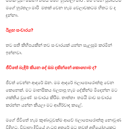
මතක් වුන කෙනා තමයි මගේ හුරතලා මාරි . මේ ගමන පුරාවටම
මගේ හුරතලා මාරි මතක් වෙන හැම වෙලාවකටම හිතට ව ද
දුන්නා.
ඊළඟ සංචාරය?
තව සති කිහිපයකින් තව සංචාරයක් යන්න සැලසුම් කරමින්
ඉන්නවා.
ජීවිතේ බැඳිම් කියන දේ ඔබ දකින්නේ කොහොම ද?
ජීවත් වෙන්න ආදරේ ඕන. මම ආදරේ බලාපොරොත්තු වෙන
කෙනෙක්. මට මානසිකය බලපාපු හැම දේකින්ම මිදෙන්න මට
ශක්තිය වුණේ සංචාරය කිරීම. තාත්තා තමයි මාව සංචාරය
කරන්න යන්න කියලා මට ආශීර්වාද කළේ.
මගේ ජීවිතේ හැම කුණාටුවක්ම ආවේ බලාපොරොත්තු නොවුණ
විදිහට. විවාහා දිවියේ ගැටළු අතරේ මට තවත් අභියෝගයකට