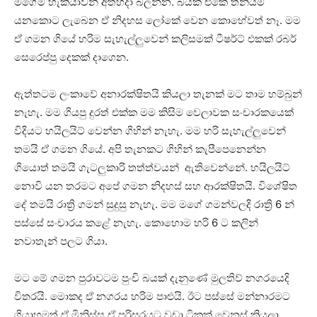
මගේම හැකියාවන් අත්හදා බලන්න. බයික් එකේ තනියම
යනකොට ලැබෙන ඒ නිදහස ලෝකේ වෙන කොහේවත් නෑ. මම
ඒ ගමන ගියේ හරිම සැහැල්ලුවෙන් කලිසමක් ටීෂර්ට් එකක් රබර්
සෙරෙප්පු දෙකක් දාගෙන.
ඇත්තටම ලංකාවේ අනාරක්ෂිතයි කියලා තැනක් මට තාම හම්බුන්
නැහැ. මම ගියපු දුරත් එක්ක මම කිසිම වෙලාවක සංචාරකයෙක්
විදියට හයිලයිට් වෙන්න ගිහින් නැහැ. මම හරි සැහැල්ලුවෙන්
තමයි ඒ ගමන ගියේ. අපි තැනකට ගිහින් කැපීපෙනෙන්න
ගියොත් තමයි ගැටලුකාරි තත්ත්වයන් ඇතිවෙන්නේ. හයිලයිට්
නොවි යන තරමට අපේ ගමන නිදහස් සහ ආරක්ෂිතයි. විශේෂිත
දේ තමයි රාත්‍රි ගමන් සුදුසු නැහැ. මම මගේ ගමන්වලදි රාත්‍රි 6 න්
පස්සේ සංචාරය කළේ නැහැ. කොහොම හරි 6 ට කලින්
නවාතැන් පලට ගියා.
මට මේ ගමන පුරාවටම පුංචි බයක් දැනුණේ මුලතිව් නගරයෙදි
විතරයි. මොකද ඒ නගරය හරිම පාළුයි. ඊට පස්සේ මන්නාරමට
ගියාහමත් ඒ මිනිස්සු ඒ පරිසරයට වඩා ටිකක් වෙනස් කියලා