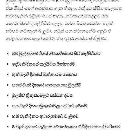
උදේම ආරම්භ කරලා සවස 6 වෙද්දි මම නවාතැන්පලකට ගියා.
ඒක ගියේ මගේ ආරක්ෂාව ගැන හිතලා. රාත්‍රියට කිසිම වෙලාවක
නවාතැනින් එළියට ගියේ නැහැ. නවාතැන් සියල්ලම මම
තෝරගත්තේ ගූගල් රිවිව් බලලා. ගමන පිටත් වෙන්න කලින්
සමහර නවාතැන් බැලුවා. නමුත් යන ස්ථානයන්ට අනුව ඒ
වෙලාවට නවාතැන් තෝරගන්න වුණ අවස්ථාත් තිබුණා.
මම මුල් දවසේ ගියේ වේයන්ගොඩ සිට කල්පිටියට
දෙවැනි දිනයේ කල්පිටිය මන්නාරම
තුන් වැනි දිනයේ මන්නාරම යාපනය
හතර වැනි දිනයේ යාපනය සහ මුලතිව්
මුලතිව් ත්‍රිකුණාමලට පස්වන දවස
හය වැනි දිනය ත්‍රිකුණාමලය අාරුගම්බේ
හත් වැනි දිනය අාරුගම්බේ වැලිගම
8 වැනි දවසේ වැලිගම වේයන්ගොඩ ඒ විදිහට මගේ චාරිකාව