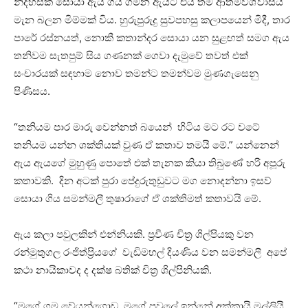
නිදහසක් සොයා ඇය ගිය ගමන ඇයට එය තම ආත්මවිශ්වාසය
මැන බලන මිම්මක් විය. හුරුපුරුදු සුවපහසු කලාපයෙන් මිදී, තාර
පාරේ රස්නයත්, නොකී කතාන්දර සොයා යන සුළඟත් සමග ඇය
තනිවම සැතපුම් සිය ගණනක් ගෙවා දැමුවේ තවත් එක්
සංචාරයක් සඳහාම නොව තමන්ට තමන්වම මුණගැසෙනු
පිණිසය.
“තනියම පාර මාරු වෙන්නත් බයෙන් හිටිය මට රට වටේ
තනියම යන්න ශක්තියක් වුණ ඒ කතාව තමයි මේ.” යන්නෙන්
ඇය ඇයගේ මුහුණු පොතේ එක් තැනක කියා තිබුණේ හරි අපූරු
කතාවකි. දින අටක් පුරා පේදුරුතුඩුවට මග නොදන්නා ඉසව්
සොයා ගිය සමන්මලී තුෂාරාගේ ඒ ශක්තිමත් කතාවයි මේ.
ඇය කලා පවුලකින් එන්නියකි. ප්‍රවීණ චිත්‍ර ශිල්පියකු වන
රන්මුතුගල රංජිත්ප්‍රියගේ වැඩිමහල් දියණිය වන සමන්මලී අපේ
කථා නායිකාවද ද දක්ෂ බතික් චිත්‍ර ශිල්පිනියකි.
“මගේ ගම වේයන්ගොඩ. මගේ පවුලේ ඉන්නේ අක්කායි මල්ලියි