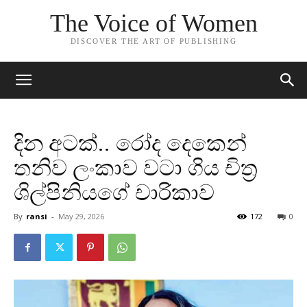
The Voice of Women
DISCOVER THE ART OF PUBLISHING
දින අටක්.. රෝද දෙකෙන්
තනිව ලංකාව වටා ගිය චිත්‍ර
ශිල්පිනියගේ චාරිකාව
By
ransi
-
May 29, 2026
172
0