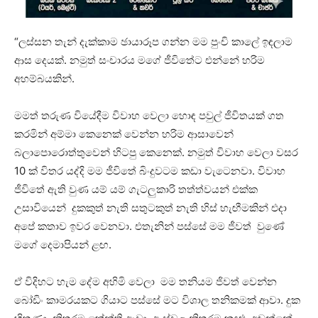
“ලස්සන තැන් දැක්කාම ඡායාරූප ගන්න මම පුංචි කාලේ ඉඳලාම
ආස දෙයක්. නමුත් සංචාරය මගේ ජීවිතේට එන්නේ හරිම
අහම්බයකින්.
මමත් තරුණ වියේදීම විවාහ වෙලා හොඳ පවුල් ජීවිතයක් ගත
කරමින් අම්මා කෙනෙක් වෙන්න හරිම ආසාවෙන්
බලාපොරොත්තුවෙන් හිටපු කෙනෙක්. නමුත් විවාහ වෙලා වසර
10 ක් විතර යද්දි මම ජීවිතේ බිංදුවටම කඩා වැටෙනවා. විවාහ
ජීවිතේ ඇති වුණ යම් යම් ගැටලුකාරි තත්ත්වයන් එක්ක
උසාවියෙන් දුකකුත් නැති සතුටකුත් නැති හිස් හැඟීමකින් එදා
අපේ කතාව ඉවර වෙනවා. එතැනින් පස්සේ මම ජීවත් වුණේ
මගේ දෙමාපියන් ළඟ.
ඒ විදිහට හැම දේම අහිමි වෙලා මම තනියම ජිවත් වෙන්න
බෝඩිං කාමරයකට ගියාට පස්සේ මට විශාල තනිකමක් ආවා. දුක