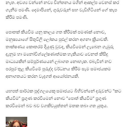
නැත. අවශ්‍ය වන්නේ නව්‍ය චින්තනය මගින් ආකල්ප වෙනස් කර
ගැනීම පමණි. දෙමාපියන්, ගුරුවරුන් සහ වැඩිහිටියන් ගේ කැප
කිරීම පමණි.
පොතක් කියවීම යනු කාලය ගත කිරීමක් පමණක් නොව,
මනුෂ්‍යයාගේ සිතුවිලි ලෝකය පුළුල් කරන අගනා ක්‍රියාවකි.
තාක්ෂණය කොතරම් දියුණු වුවද, කියවීමෙන් ලැබෙන ගැඹුරු
දැනුම හා මනෝවිශ්ලේෂණාත්මක හැකියාව වෙනත් කිසිදු
මාධ්‍යයකින් සම්පූර්ණයෙන් ලබාගත නොහැක. එබැවින් නව
පරපුර තුළ කියවීමේ පුරුද්ද වර්ධනය කිරීම සෑම සමාජයකම
අනාගතයට කරන වැදගත් ආයෝජනයකි.
යහපත් සාර්ථක පුද්ගලයෙකු සමාජයට බිහිවන්නේ දරුවන්ට “කට
කියවීම” ප්‍රගුණ කරවීමෙන් නොව “පොත් කියවීම” ප්‍රගුණ
කරවීමෙන් බව බව වගකිවයුත්තන් මතක තබා ගත යුතුය.