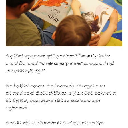
ඒ දරුවන් දෙදෙනාගේ අත්වල නවීනතම “smart” දුරකථන
දෙකක් විය. කනේ “wireless earphones” ය. ඔවුන්ගේ ඇස්
තිරවලටම ඇලී තිබුණි.
මගේ දරුවන් දෙදෙනා මගේ දෙපස නිහඬව අසුන් ගෙන
තමන්ගේ පොත් කියවමින් සිටියහ. ලෝකය වටේ ඝෝෂාවෙන්
පිරී තිබුණත්, ඔවුන් දෙදෙනා සිටියේ තමන්ගේම කුඩා
ලෝකයකය.
එකවරම ඉදිරියේ සිටි කාන්තාව මගේ දරුවන් දෙස බලා