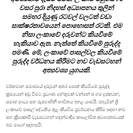
වසර පුරා නිදහස් අධ්‍යාපනය තුලින්
සමහර දියුණු රටවල් වලටත් වඩා
සාක්ෂරතාවයෙන් පොහොසත් රටකි. එම
නිසා ලංකාවේ දරුවන්ට කියවීමේ
හැකියාව ඇත. නැත්තේ කියවීමේ පුරුද්ද
පමණි. මේ, ලංකාවේ පාසල්වල කියවීමේ
පුරුද්ද වර්ධනය කිරීමට නව වැඩසටහන්
අත්‍යවශ්‍ය යුගයකි.
වර්තමාන සමාජයේ දරුවන් අතර පොත් කියවීමේ පුරුද්ද
ක්‍රමයෙන් අඩු වීමට ප්‍රධාණ හේතුවක් වන්නේ ජංගම දුරකථන,
සමාජ මාධ්‍ය සහ රූපවාහිනී භාවිතය ඉහළ යාමයි. එබැවින් ශ්‍රී
ලංකාවේ පාසල් පද්ධතිය තුළ කියවීම ප්‍රවර්ධනය කිරීම සඳහා නව
සහ ක්‍රියාකාරී වැඩසටහන් හඳුන්වාදීම කාලෝචිත අවශ්‍යතාවයක්
බව මාගේ අදහසයි.