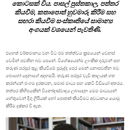
කොටසක් විය. පාසල් පුස්තකාල, පත්තර
කියවීම, කතාපොත් හුවමාරු කිරීම සහ
සඟරා කියවීම සංස්කෘතියේ සාමාන්‍ය
අංගයක් වශයෙන් පැවතිණි.
එහෙත් වර්තමානය වන විට එම තත්ත්වය ක්‍රමයෙන් වෙනස්
වෙමින් පවතින බව පෙනේ. විශේෂයෙන්ම ලාංකික දරුවන් සහ
තරුණ පරපුර තුළ කියවීමේ පුරුද්ද පෙර මෙන් නොපවතින බව
බොහෝ දෙනාගේ අදහසයි. තරුණ පරපුර වැඩි කාලයක් ගත
කරන්නේ ජංගම දුරකථන, සමාජ මාධ්‍ය සහ කෙටි වීඩියෝ අතරය.
තත්පර කිහිපයකින් විනෝදාස්වාදය ලබාදෙන මෙම මාධ්‍යයන්
හේතුවෙන් දිගු ලිපියක් හෝ පොතක් කියවීමට අවධානය යොමු
කිරීම දුෂ්කර වී ඇත.