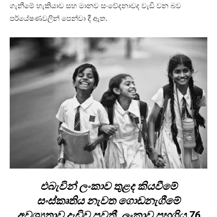
ගැනීමේ හැකියාව සහ මානව සංවේදනාවද වැඩි වන බව
පර්යේෂණවලින් පෙන්වා දී ඇත.
එබැවින් ලංකාව තුළද කියවීමේ
සංස්කෘතිය නැවත ගොඩනැගීමේ
අවශ්‍යතාව දැඩිව පවතී. ලංකාව පහුගිය 76