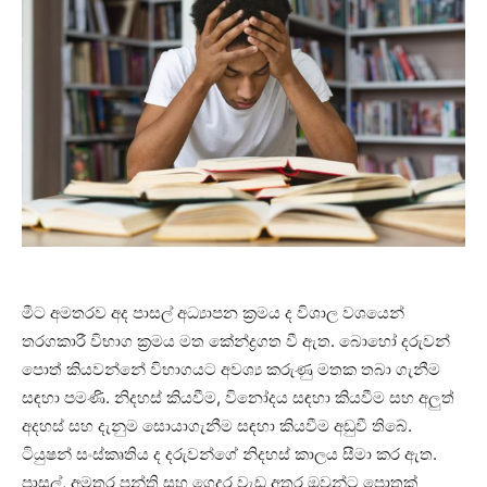
මීට අමතරව අද පාසල් අධ්‍යාපන ක්‍රමය ද විශාල වශයෙන්
තරගකාරී විභාග ක්‍රමය මත කේන්ද්‍රගත වී ඇත. බොහෝ දරුවන්
පොත් කියවන්නේ විභාගයට අවශ්‍ය කරුණු මතක තබා ගැනීම
සඳහා පමණි. නිදහස් කියවීම, විනෝදය සඳහා කියවීම සහ අලුත්
අදහස් සහ දැනුම සොයාගැනීම සඳහා කියවීම අඩුවී තිබේ.
ටියුෂන් සංස්කෘතිය ද දරුවන්ගේ නිදහස් කාලය සීමා කර ඇත.
පාසල්, අමතර පන්ති සහ ගෙදර වැඩ අතර ඔවුන්ට පොතක්