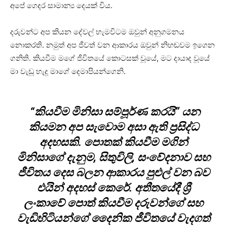
අපේ ගෙදර සාමාන්‍ය දෙයක් විය.
දරුවන්ට අප කියන දේවල් හැමවිටම ඔවුන් අනුගමනය
නොකරති. නමුත් අප ජීවත් වන ආකාරය ඔවුන් නිහඬවම ඉගෙන
ගනිති. කියවීම මගේ ජීවිතයේ කොටසක් වූයේ, මට දායාද වූයේ
මා වැඩූ හැදූ මාගේ දෙමාපියන්ගෙනි.
“කියවීම මිනිසා සම්පූර්ණ කරයි” යන
කියමන අප සැවොම අසා ඇති ප්‍රසිද්ධ
අදහසකි. පොතක් කියවීම මගින්
මිනිසාගේ දැනුම, සිතුවිලි, සංවේදනාව සහ
ජීවිතය දෙස බලන ආකාරය පුළුල් වන බව
එයින් අදහස් කෙරේ. අතීතයේදී ශ්‍රී
ලංකාවේ පොත් කියවීම දරුවන්ගේ සහ
වැඩිහිටියන්ගේ දෛනික ජීවිතයේ වැදගත්