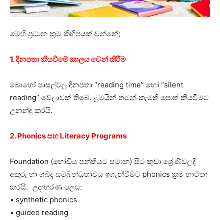
මෙහි ප්‍රධාන ක්‍රම කිහිපයක් වන්නේ;
1. දිනපතා කියවීමේ කාලය වෙන් කිරීම
බොහෝ පාසල්වල දිනපතා “reading time” හෝ “silent
reading” වේලාවක් තිබේ. ළමයින් තමන් කැමති පොත් කියවීමට
උනන්දු කරයි.
2. Phonics සහ Literacy Programs
Foundation (හෝඩිය පන්තියට සමාන) සිට කුඩා ශ්‍රේණිවලදී
අකුරු හා ශබ්ද සම්බන්ධතාවය ඉගැන්වීමට phonics ක්‍රම භාවිතා
කරයි. උදාහරණ ලෙස:
• synthetic phonics
• guided reading