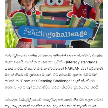
ඔස්ට්‍රේලියාවේ ජාතික අධ්‍යාපන ප්‍රතිපත්ති හරහා කියවීමට විශේෂ
තැනක් දෙයි. එමඟින් සාක්ෂරතා ප්‍රමිතිය (literacy standards)
සකස් කරයි. ඒ අනුව ජාතික මට්ටමෙන් NAPLAN වැනි පරීක්ෂණ
මඟින් කියවීමේ දක්ෂතා මැනේ. ඊට අමතරව ප්‍රාන්ත මට්ටමින්
පවත්වන “Premier’s Reading Challenge” වැනි කියවීමේ
තරඟ වලට පාසල් සහභාගිවීම හරහා කියවීම ප්‍රවර්ධනය කරයි.
මෙලෙස ඔස්ට්‍රේලියෙවේ පාසල්වල සතියකට කියවීම සඳහා වෙන්
කළ කාලසටහන් පවතින අතර, දරුවන්ට තමන් කැමති පොත්