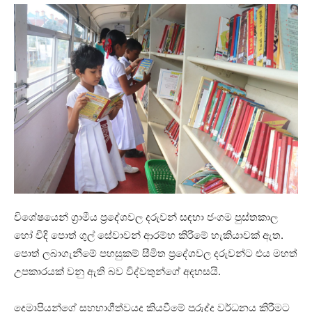
විශේෂයෙන් ග්‍රාමීය ප්‍රදේශවල දරුවන් සඳහා ජංගම පුස්තකාල
හෝ වීදි පොත් ගුල් සේවාවන් ආරම්භ කිරීමේ හැකියාවක් ඇත.
පොත් ලබාගැනීමේ පහසුකම් සීමිත ප්‍රදේශවල දරුවන්ට එය මහත්
උපකාරයක් වනු ඇති බව විද්වතුන්ගේ අදහසයි.
දෙමාපියන්ගේ සහභාගීත්වයද කියවීමේ පුරුද්ද වර්ධනය කිරීමට