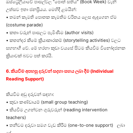
ඔස්ට්‍රේලියාවේ පාසල්වල “පොත් සතිය” (Book Week) වැනි
උත්සව ඉතා ජනප්‍රියය. මෙහිදී ළමයින්:
• තමන් කැමති පොතක කැමතිම චරිතය ලෙස ඇඳගෙන ඒම
(costume parade)
• කතෘ වරුන් පාසලට පැමිණීම (author visits)
• කතන්දර කීමේ ක්‍රියාකාරකම් (storytelling activities) වලට
සහභාගී වේ. මේ හරහා කුඩා වයසේ සිටම කියවීම විනෝදජනක
ක්‍රියාවක් බවට පත් කරයි.
6. කියවීම අපහසු දරුවන් සදහා සහය ලබා දීම (Individual
Reading Support)
කියවීම අඩු දරුවන් සඳහා:
• කුඩා කණ්ඩායම් (small group teaching)
• කියවීම උගන්වන ගුරුවරුන් (reading intervention
teachers)
• තනිවම දරුවා සමග වැඩ කිරීම (one-to-one support) ලබා
දේ.