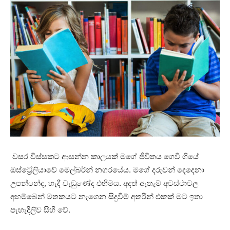
වසර විස්සකට ආසන්න කාලයක් මගේ ජීවිතය ගෙවී ගියේ
ඔස්ට්‍රේලියාවේ මෙල්බර්න් නගරයේය. මගේ දරුවන් දෙදෙනා
උපන්නේද, හැදී වැඩුණේද එහිමය. අදත් ඇතැම් අවස්ථාවල
අහම්බෙන් මතකයට නැගෙන සිදුවීම් අතරින් එකක් මට ඉතා
පැහැදිලිව සිහි වේ.