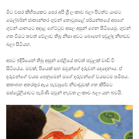
මීට වසර කිහිපයකට පෙර අපි ශ්‍රී ලංකාව බලා පිටත්ව යාමට
මෙල්බර්න් ජාත්‍යන්තර ගුවන් තොටුපළේ පර්යන්තයේ අපගේ
ගුවන් යානයට අදාළ ගේට්ටුව අසල අසුන් ගෙන සිටියෙමු. ගුවන්
ගත වීමට තවත් වේලාව තිබූ නිසා අවට බොහෝ පවුල්ද නිහඬව
බලා සිටියහ.
අපට ඉදිරියෙන් තිබූ අසුන් පේළියේ තවත් පවුලක් වාඩි වී
සිටියේය. මවක්, පියෙක් සහ ඔවුන්ගේ දරුවන් දෙදෙනාය. ඒ
දරුවන්ගේ වයස පෙනුමෙන් මගේ දරුවන්ගේ වයසටම සමීපය.
කතාබහ අතරතුර ඇය පැවසුවේ නිවාඩුවක් ගත කිරීමට
ඔස්ට්‍රේලියාවට පැමිණි ඔවුන් නැවත ලංකාව බලා යන බවයි.