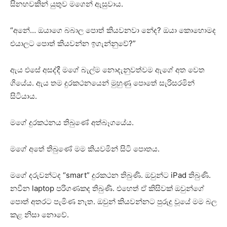
සිනහවකින් යුතුව මගෙන් ඇසුවාය.
“අනේ… ඔයාගෙ බබාල පොත් කියවනවා නේද? ඔයා කොහොමද
එයාලට පොත් කියවන්න ඉගැන්නුවේ?”
ඇය එසේ අසද්දී මගේ බැල්ම නොදැනුවත්වම ඇගේ අත වෙත
ගියේය. ඇය තම දුරකථනයෙන් මුහුණු පොතේ සැරිසරමින්
සිටියාය.
මගේ දුරකථනය තිබුණේ අත්බෑගයේය.
මගේ අතේ තිබුණේ මම කියවමින් සිටි පොතය.
මගේ දරුවන්ටද “smart” දුරකථන තිබුණි. ඔවුන්ට iPad තිබුණි.
නවීන laptop පරිගණකද තිබුණි. එහෙත් ඒ කිසිවක් ඔවුන්ගේ
පොත් අතරට පැමිණ නැත. ඔවුන් කියවන්නට පුරුදු වූයේ මම බල
කළ නිසා නොවේ.