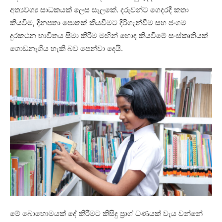
අත්‍යවශ්‍ය සාධකයක් ලෙස සැලකේ. දරුවන්ට ගෙදරදී කතා
කියවීම, දිනපතා පොතක් කියවීමට දිරිගැන්වීම සහ ජංගම
දුරකථන භාවිතය සීමා කිරීම මඟින් හොඳ කියවීමේ සංස්කෘතියක්
ගොඩනැගිය හැකි බව පෙන්වා දෙයි.
මේ බොහොමයක් දේ කිරීමට කිසිදු ප්‍රාග් ධණයක් වැය වන්නේ