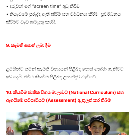
• දරුවන් ගේ “screen time” අඩු කිරීම
• කියැවීමේ පුරුද්ද ඇති කිරීම සහ වර්ධනය කිරීම ප්‍රවර්ධනය
කිරීමට වැඩ කටයුතු කරයි.
9. කැමති පොත් ලබා දීම
ළමයින්ට තමන් කැමති විෂයයන් පිළිබඳ පොත් තෝරා ගැනීමට
ඉඩ දෙයි. එවිට කියවීම පිළිබඳ උනන්දුව වැඩිවේ.
10. කියවීම ජාතික විශය මාලාවට (National Curriculum) සහ
ඇගයීමේ පටිපාටියට (Assessment) ඇතුලත් කර තිබීම