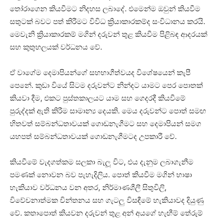
තෝරාගෙන කියවීමට නිදහස ලබාදේ. එමෙන්ම ඔවුන් කියවීම
සතුටක් බවට පත් කිරීමට විවිධ ක්‍රියාකාරකම්ද සංවිධානය කරයි.
මෙවැනි ක්‍රියාකාරකම් මගින් දරුවන් තුළ කියවීම පිළිබඳ ආදරයක්
සහ කුතුහලයක් වර්ධනය වේ.
ඒ වාගේම දෙමාපියන්ගේ සහභාගීත්වයද විශේෂයෙන් කැපී
පෙනේ. කුඩා වියේ සිටම දරුවන්ට නින්දට යාමට පෙර පොතක්
කියවා දීම, එකට පුස්තකාලයට යාම සහ ගෙදරදී කියවීමේ
පුරුද්දක් ඇති කිරීම සාමාන්‍ය දෙයකි. මෙය දරුවන්ට පොත් සමඟ
හිතවත් සම්බන්ධතාවයක් ගොඩනැගීමට සහ දෙමාපියන් සමග
යහපත් සම්බන්ධතාවයක් ගොඩනැගීමටද උපකාරී වේ.
කියවීමේ වැදගත්කම සලකා බැලූ විට, එය දැනුම ලබාගැනීම
පමණක් නොවන බව පැහැදිලිය. පොත් කියවීම මගින් භාෂා
හැකියාව වර්ධනය වන අතර, නිර්මාණශීලී සිතුවිලි,
විවේචනාත්මක චින්තනය සහ ගැටලු විසඳීමේ හැකියාවද දියුණු
වේ. කතාපොත් කියවන දරුවන් තුළ අන් අයගේ හැඟීම් තේරුම්