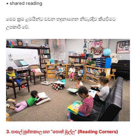
• shared reading
මෙම ක්‍රම ළමයින්ට වචන හඳුනාගෙන නිවැරදිව කියවීමට
උපකාරී වේ.
3. පාසල් පුස්තකාල සහ “පොත් මුල්ල” (Reading Corners)