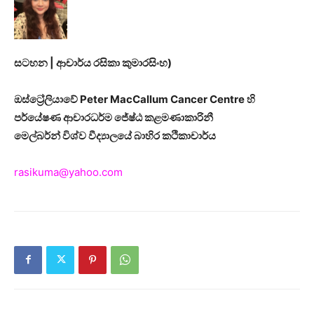
සටහන | ආචාර්ය රසිකා කුමාරසිංහ)
ඔස්ට්‍රේලියාවේ Peter MacCallum Cancer Centre හි
පර්යේෂණ ආචාරධර්ම ජේෂ්ඨ කළමණාකාරිනී
මෙල්බර්න් විශ්ව වීද්‍යාලයේ බාහිර කථිකාචාර්ය
rasikuma@yahoo.com