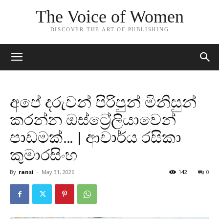
The Voice of Women
DISCOVER THE ART OF PUBLISHING
අපේ දරුවන් පිරිපුන් මිනිසුන්
කරන්න ඔස්ට්‍රේලියාවෙන්
පාඩමක්… | ආචාර්ය රසිකා
කුමාරසිංහ
By
ransi
-
May 31, 2026
142
0