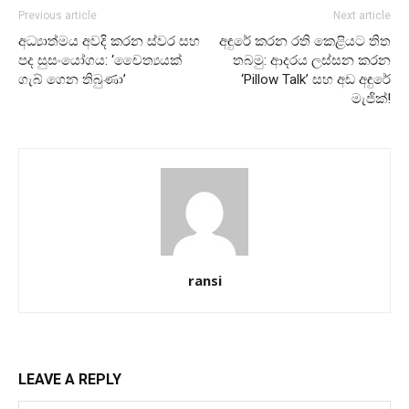
Previous article
Next article
අධ්‍යාත්මය අවදි කරන ස්වර සහ
අඳුරේ කරන රති කෙළියට තිත
පද සුසංයෝගය: ‘චෛත්‍යයක්
තබමු: ආදරය ලස්සන කරන
ගැබ් ගෙන තිබුණා’
‘Pillow Talk’ සහ අඩ අඳුරේ
මැජික්!
ransi
LEAVE A REPLY