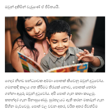
ඔවුන් දකිමින් වැඩුණේ ඒ ජීවිතයයි.
ගෙදර නිහඬ සන්ධ්‍යාවක අම්මා පොතක් කියවනු ඔවුන් දුටුවෝය.
ගමනකදී කාලය ගත කිරීමට තිරයක් නොව, පොතක් තෝරා
ගන්නා අයුරු ඔවුන් දුටුවෝය. අපි පොත් ගැන කතා කළෙමු.
කතන්දර ගැන සිනාසුණෙමු. සුරතලයට ඇති කරන මකරුන් ගැන
සිහින මැව්වෙමු. පොත් වල වචන අතර, චරිත අතර ජීවත්වීම