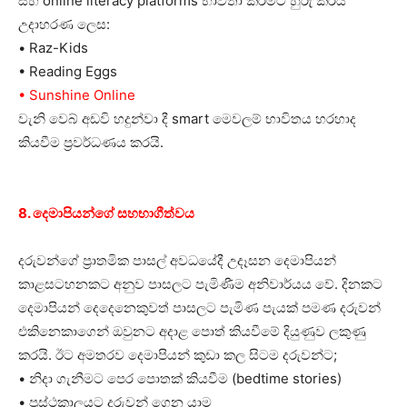
සහ online literacy platforms භාවිතා කරීමට හුරු කරයි
උදාහරණ ලෙස:
• Raz-Kids
• Reading Eggs
• Sunshine Online
වැනි වෙබ් අඩවි හදුන්වා දී smart මෙවලම් භාවිතය හරහාද
කියවීම ප්‍රවර්ධණය කරයි.
8. දෙමාපියන්ගේ සහභාගීත්වය
දරුවන්ගේ ප්‍රාතමික පාසල් අවධයේදී උදෑසන දෙමාපියන්
කාළසටහනකට අනුව පාසලට පැමිණීම අනිවාර්යය වේ. දිනකට
දෙමාපියන් දෙදෙනෙකුවත් පාසලට පැමිණ පැයක් පමණ දරුවන්
එකිනෙකාගෙන් ඔවුනට අදාළ පොත් කියවීමේ දියුණුව ලකුණු
කරයි. ඊට අමතරව දෙමාපියන් කුඩා කල සිටම දරුවන්ට;
• නිදා ගැනීමට පෙර පොතක් කියවීම (bedtime stories)
• පුස්ථකාලයට දරුවන් ගෙන යාම