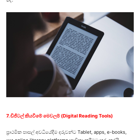
7. ඩිජිටල් කියවීමේ මෙවලම් (Digital Reading Tools)
ප්‍රාථමික පාසල් අවධියේදීම දරුවන්ට Tablet, apps, e-books,