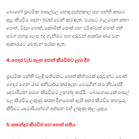
බොහෝ ප්‍රාථමික පාසල්වල හොඳ පුස්තකාල සහ පන්ති කාමර
තුළ කියවීම සදහා ඉඩක් වෙන් කර ඇත. වයසට ගැලපෙන කතා
පොත්, විද්‍යා පොත්, කොමික් පොත් සහ වර්ණවත් පොත් පත්
සමග පහසු ලෙස ඉද ගැනීමට සහ දරුවන් ආකර්ශණය වන
ආකාරයට මෙතැන සරසා ඇත.
4. ගෙදර වැඩ ලෙස පොත් කියවීමට ලබා දීම
ප්‍රාථමික පන්ති වලදී සතියකට පොත් කිහිපයක් දරුවන්ට පොත්
ගෙදර ගෙන යාම අනිවාර්ය කර ඇත. මෙමගින් තම නිවසේදී
දෙමාපියන් සමඟ කියවීමට උනන්දු කරයි. බොහොමයක් පාසල්
වල කියවීම ලකුණු කරන දිනපොත් ඇති අතර කියවීම තහවුරු
කිරීමට දෙමාපියන්ගේ අත්සන එහි ලකුණු කල යුතුය.
5. කතන්දර කියවීම සහ පොත් සතිය