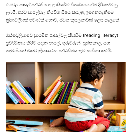
රටවල පාසල් පද්ධතිය තුළ කියවීම විශේෂයෙන්ම දිරිගන්වනු
ලබයි. එරට පාසල්වල කියවීම විෂය කරුණු ඉගෙනගැනීමේ
ක්‍රියාවලියක් පමණක් නොව, ජීවිත කුසලතාවක් ලෙස සැලකේ.
ඔස්ට්‍රේලියාවේ ප්‍රාථමික පාසල්වල කියවීම (reading literacy)
ප්‍රවර්ධනය කිරීම සඳහා පාසල්, ගුරුවරුන්, පුස්තකාල, සහ
දෙමාපියන් එකට ක්‍රියාකරන පද්ධතිමය ක්‍රම භාවිතා කරයි.