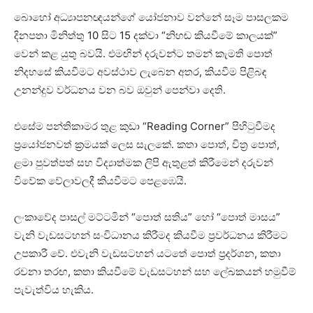
බොහෝ අධ්‍යාපනඥයන්ගේ යෝජනාව වන්නේ සෑම පාසලකම
දිනපතා මිනිත්තු 10 සිට 15 දක්වා “නිහඬ කියවීමේ කාලයක්”
වෙන් කළ යුතු බවයි. එමඟින් දරුවන්ට තමන් කැමති පොත්
නිදහසේ කියවීමට අවස්ථාව ලැබෙන අතර, කියවීම පිළිබඳ
උනන්දුව වර්ධනය වන බව ඔවුන් පෙන්වා දෙති.
එසේම පන්තිකාමර තුළ කුඩා “Reading Corner” පිහිටුවීමද
ප්‍රයෝජනවත් ක්‍රමයක් ලෙස සැලකේ. කතා පොත්, චිත්‍ර පොත්,
ළමා පුවත්පත් සහ විද්‍යාත්මක ලිපි ඇතුළත් කිරීමෙන් දරුවන්
විවේක වේලාවලදී කියවීමට පෙළඹෙයි.
ලංකාවේද පාසල් මට්ටමින් “පොත් සතිය” හෝ “පොත් මාසය”
වැනි වැඩසටහන් සංවිධානය කිරීමද කියවීම ප්‍රවර්ධනය කිරීමට
උපකාරී වේ. එවැනි වැඩසටහන් යටතේ පොත් ප්‍රදර්ශන, කතා
රචනා තරඟ, කතා කියවීමේ වැඩසටහන් සහ ලේඛකයන් හමුවීම්
පැවැත්විය හැකිය.