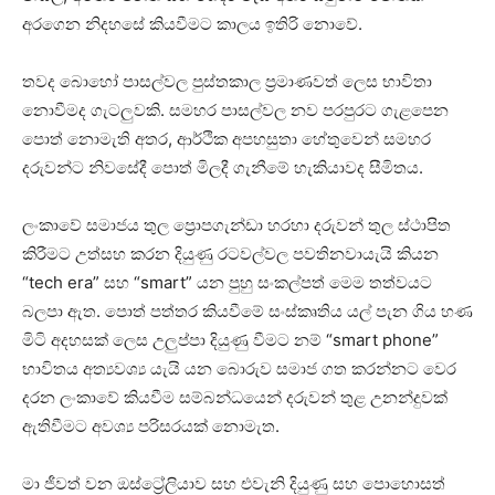
අරගෙන නිදහසේ කියවීමට කාලය ඉතිරි නොවේ.
තවද බොහෝ පාසල්වල පුස්තකාල ප්‍රමාණවත් ලෙස භාවිතා
නොවීමද ගැටලුවකි. සමහර පාසල්වල නව පරපුරට ගැළපෙන
පොත් නොමැති අතර, ආර්ථික අපහසුතා හේතුවෙන් සමහර
දරුවන්ට නිවසේදී පොත් මිලදී ගැනීමේ හැකියාවද සීමිතය.
ලංකාවේ සමාජය තුල ප්‍රොපගැන්ඩා හරහා දරුවන් තුල ස්ථාපිත
කිරීමට උත්සහ කරන දියුණු රටවල්වල පවතිනවායැයි කියන
“tech era” සහ “smart” යන පුහු සංකල්පත් මෙම තත්වයට
බලපා ඇත. පොත් පත්තර කියවීමේ සංස්කෘතිය යල් පැන ගිය හණ
මිටි අදහසක් ලෙස උලුප්පා දියුණු වීමට නම් “smart phone”
භාවිතය අත්‍යවශ්‍ය යැයි යන බොරුව සමාජ ගත කරන්නට වෙර
දරන ලංකාවේ කියවීම සම්බන්ධයෙන් දරුවන් තුළ උනන්දුවක්
ඇතිවීමට අවශ්‍ය පරිසරයක් නොමැත.
මා ජීවත් වන ඔස්ට්‍රේලියාව සහ එවැනි දියුණු සහ පොහොසත්