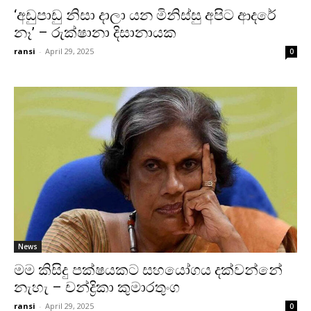
‘අඩුපාඩු නිසා දාලා යන මිනිස්සු අපිට ආදරේ
නෑ’ – රුක්ෂානා දිසානායක
ransi
-
April 29, 2025
0
News
මම කිසිදු පක්ෂයකට සහයෝගය දක්වන්නේ
නැහැ – චන්ද්‍රිකා කුමාරතුංග
ransi
-
April 29, 2025
0