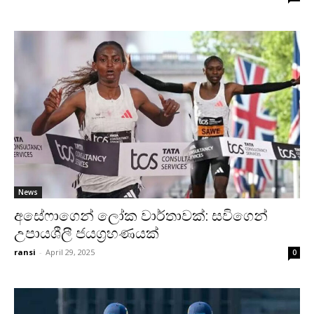
News
අසේෆාගෙන් ලෝක වාර්තාවක්: සවිගෙන්
උපායශීලී ජයග්‍රහණයක්
ransi
-
April 29, 2025
0