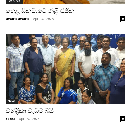
Featured
හෙළ සිනමාවේ නිළි රැජින
awara awara
-
April 30, 2025
0
News
චන්ද්‍රිකා වැඩට බසී
ransi
-
April 30, 2025
0