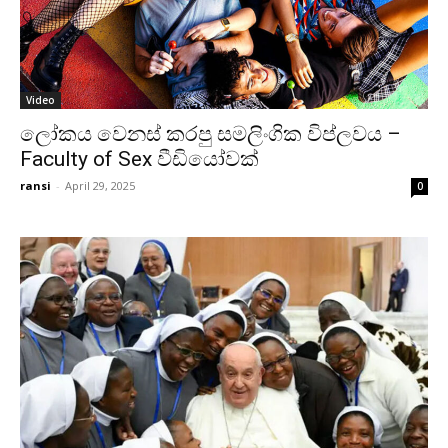
Video
ලෝකය වෙනස් කරපු සමලිංගික විප්ලවය –
Faculty of Sex වීඩියෝවක්
ransi
-
April 29, 2025
0