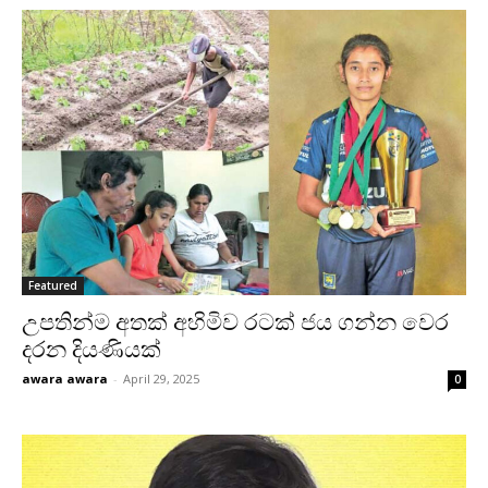
Featured
උපතින්ම අතක් අහිමිව රටක් ජය ගන්න වෙර
දරන දියණියක්
awara awara
-
April 29, 2025
0