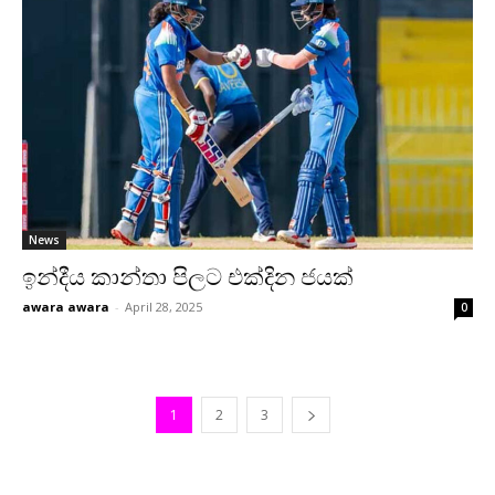
News
ඉන්දීය කාන්තා පිලට එක්දින ජයක්
awara awara
-
April 28, 2025
0
1
2
3