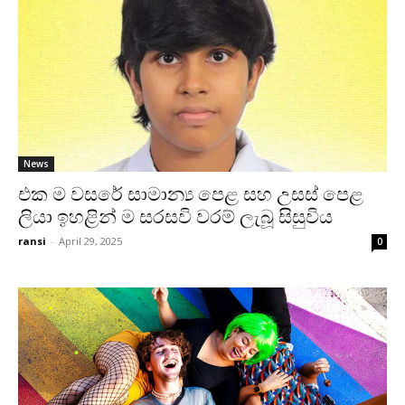
News
එක ම වසරේ සාමාන්‍ය පෙළ සහ උසස් පෙළ
ලියා ඉහළින් ම සරසවි වරම් ලැබූ සිසුවිය
ransi
-
April 29, 2025
0