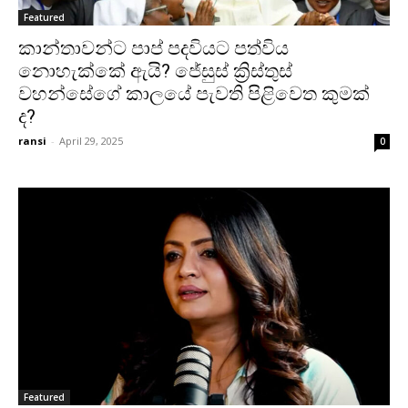
Featured
කාන්තාවන්ට පාප් පදවියට පත්විය
නොහැක්කේ ඇයි? ජේසුස් ක්‍රිස්තුස්
වහන්සේගේ කාලයේ පැවති පිළිවෙත කුමක්
ද?
ransi
-
April 29, 2025
0
Featured