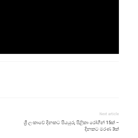
Next article
ශ්‍රී ලංකාවේ දිනකට පියයුරු පිළිකා රෝගීන් 15ක් –
දිනකට මරණ 3ක්