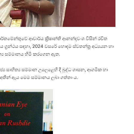
තමේන්තුවේ ආචාර්ය ක්‍රිෂාන්ති ආනන්දවංශ විසින් රචිත
රීය ග්‍රන්ථය සඳහා, 2024 වසරේ හොඳම ස්වතන්ත්‍ර අධ්‍යයන හා
ත්‍ය සම්මානය හිමි කරගෙන ඇත.
්‍ය සාහිත්‍ය සම්මාන උලෙළෙහි දී බුද්ධ ශාසන, ආගමික හා
නවි අතින් ඇය මෙම සම්මානය ලබා ගත්තා ය.