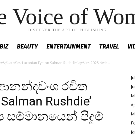
e Voice of Wo
DISCOVER THE ART OF PUBLISHING
BIZ
BEAUTY
ENTERTAINMENT
TRAVEL
VI
නන්දවංශ රචිත ‘Lacanian Eye on Salman Rushdie’ ග්‍රන්ථය 2025 රාජ්‍ය...
Ju
ති ආනන්දවංශ රචිත
J
M
 Salman Rushdie’
Ap
‍ය සම්මානයෙන් පිදුම්
M
F
Ja