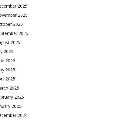
ecember 2025
ovember 2025
ctober 2025
eptember 2025
ugust 2025
ly 2025
une 2025
ay 2025
ril 2025
arch 2025
ebruary 2025
nuary 2025
ecember 2024