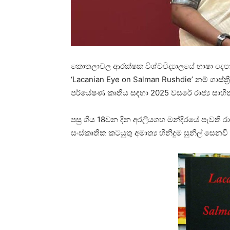
කොතලාවල ආරක්ෂක විශ්වවිද්‍යාලයේ භාෂා දෙපාර්
‘Lacanian Eye on Salman Rushdie’ නම් ශාස්ත්‍
පර්යේෂණ කෘතිය සඳහා 2025 වසරේ රාජ්‍ය සාහි
පසු ගිය 18වන දින අරලියගහ මන්දිරයේ පැවති රාජ
සංස්කෘතික කටයුතු අමාත්‍ය හිනිදුම සුනිල් සෙ