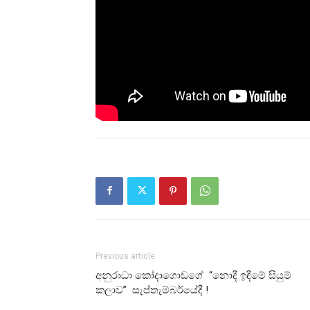
Previous article
අනුරාධා කෝදාගොඩගේ “නොදී ඉඳීමේ සියුම්
කලාව” සැප්තැම්බර්යේදී !