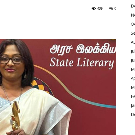
D
439
0
N
O
S
A
Ju
J
M
Ap
M
F
Ja
D