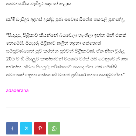
වෛද්‍යවරිය වැඩිදුර සඳහන් කළාය.
එහිදී වැඩිදුර අදහස් දැක්වූ ප්‍රජා වෛද්‍ය විශේෂ හසරැලි ප්‍රනාන්දු,
“පියයුරු පිළිකාව කියන්නේ බයවෙලා හැංගිලා ඉන්න ඕනි එකක්
නෙමෙයි. පියයුරු පිළිකාව කලින් හඳුනා ගත්තොත්
සම්පූර්ණයෙන් සුව කරන්න පුළුවන් පිළිකාවක්. ඒක නිසා වුරුදු
20ට වැඩි සියලුම කාන්තාවන් මසකට වරක් ඔබ වෙනුවෙන් ගත
කරන්න. ස්වයං පියයුරු පරීක්ෂාවේ යෙදෙන්න. ඔබ යම්කිසි
වෙනසක් හඳුනා ගත්තොත් වහාම ප්‍රතිකාර සඳහා යොමුවන්න.”
adaderana