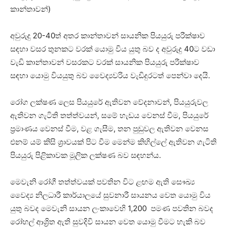
කාන්තාවන්)
අවුරුදු 20-40ත් අතර කාන්තාවන් සායනික පියයුරු පරීක්ෂාව
සඳහා වසර තුනකට වරක් යොමු විය යුතු බව ද අවුරුදු 40ට වඩා
වැඩි කාන්තාවන් වසරකට වරක් සායනික පියයුරු පරීක්ෂාව
සඳහා යොමු වියයුතු බව වෛද්‍යවරිය වැඩිදුරටත් පෙන්වා දෙයි.
රෝග ලක්ෂණ ලෙස පියයුරේ ඇතිවන වේදනාවන්, පියයුරුවල
ඇතිවන ගැටිති තත්ත්වයන්, සමේ හැඩය වෙනස් වීම, පියයුරේ
ප්‍රමාණය වෙනස් වීම, වළ ගැසීම, තන පුඩුවල ඇතිවන වෙනස
එනම් යම් කිසි ශ්‍රාවයක් පිට වීම මෙන්ම කිහිල්ලේ ඇතිවන ගැටිති
පියයුරු පිළිකාවක මූලික ලක්ෂණ බව සඳහන්ය.
මෙවැනි රෝගී තත්ත්වයක් පවතින විට ළඟම ඇති සෞඛ්‍ය
වෛද්‍ය නිලධාරී කාර්යාලයේ සුවනාරී සායනය වෙත යොමු විය
යුතු බවද මෙවැනි සායන ලංකාවෙහි 1,200 පමණ පවතින බවද
රෝහල් ආශ්‍රිත ඇති සුවදිවි සායන වෙත යොමු වීමට හැකි බව