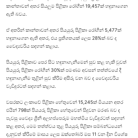
කාන්තාවන් අතර සියලුම පිළිකා රෝගීන් 19,457ක් හඳුනාගෙන
ඇති බවය.
ඒ අතරින් කාන්තාවන් අතර පියයුරු පිළිකා රෝගීන් 5,477ක්
හඳුනාගෙන ඇති අතර, එය ප්‍රතිශතයක් ලෙස 28%ක් බව ද
වෛද්‍යවරිය සඳහන් කළාය.
පියයුරු පිළිකාව පෙර සිට හඳුනාගැනීමෙන් සුව කළ හැකි වුවත්
පියයුරු පිළිකා රෝගීන් 30%ක් පමණම අවසන් තත්ත්වයේ දී
හඳුනාගැනීම තුළින් සුව කිරීම අසීරු වන බව ද වෛද්‍යවරිය
වැඩිදුරටත් සඳහන් කළාය.
වසරකට ලංකාවේ පිළිකා හේතුවෙන් 15,245ක් මියයන අතර
එයින් 798ක් පියයරු පිළිකා හේතුවෙන් සිදුවන මරණ බව ද
පැවසු වෛද්‍ය ශ්‍රීනි අලහප්පෙරුම මහත්මිය වැඩිදුරටත් සඳහන්
කළ අතර, මෙම තත්ත්වය තුළ පියයුරු පිළිකා සම්බන්ධයෙන්
දැනුවත් කිරීමේ මාසය ලෙස ඔක්තෝබර් මස 11 වන දින විශේෂ