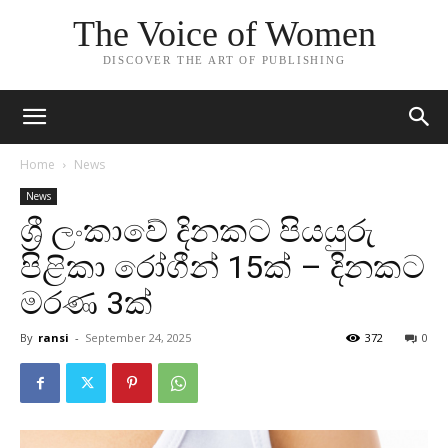
The Voice of Women
DISCOVER THE ART OF PUBLISHING
Home
News
News
ශ්‍රී ලංකාවේ දිනකට පියයුරු
පිළිකා රෝගීන් 15ක් – දිනකට
මරණ 3ක්
By
ransi
-
September 24, 2025
372
0