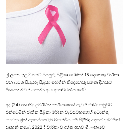
ශ්‍රී ලංකා තුළ දිනකට පියයුරු පිළිකා රෝගීන් 15 දෙනෙකු වාර්තා
වන බවත් පියයුරු පිළිකා රෝගීන් තිදෙනෙකු පමණ දිනකට
මියයන බවත් සෞඛ්‍ය අංශ අනාවරණය කරයි.
අද (24) සෞඛ්‍ය ප්‍රවර්ධන කාර්යාංශයේ පැවති මාධ්‍ය හමුවට
එක්වෙමින් ජාතික පිළිකා මර්දන වැඩසටහනෙහි අධ්‍යක්ෂ,
වෛද්‍ය ශ්‍රීනි අලහප්පෙරුම මහත්මිය මේ පිළිබඳ අදහස් දක්වමින්
සඳහන් කළේ, 2022 දී වාර්තා වූ දත්ත අනුව ශ්‍රී ලංකාවේ