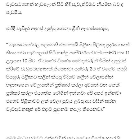
වැඩසටහනක් හැව්ලොක් සිටි හීදී පැවැත්වීමට නියමිත බව ද
පැවසීය.
එහිදී වැඩිදුර අදහස් දැක්වූ වෛද්‍ය ශ්‍රීනි අලහප්පෙරුම,
” වැඩසටහන්වල පළවෙනි එක තමයි පිළිකා පිළිබඳ ප්‍රදර්ශනයක්
තියෙනවා හැව්ලොක් සිටි සාප්පු සංකීර්ණයේ ඔක්තෝබර් මස 11
උදෑසන 10 සිට. ඒ වගේම විශේෂ වෛද්‍යවරුන් විසින් දැනුවත්
කිරීමේ වැඩසටහනනක් තියෙනවා පස්වරු 2ට ඒ වගේම තමයි
පියයුරු පිළිකාව කලින් කියපු විදියට කලින් වේලාසනින්
හඳුනාගෙන වේලාසනින් ප්‍රතිකාර කරලා අවසන් වන තෙක්
ප්‍රතිකර කරලා ජයගත්ත රෝගීන් ඉන්නවා අපි අතර ඉන්නවා
එහෙම පිළිකාවට ලක් වෙලා සුවය ලබපු අය විසින් කරන
වැඩසටනකුත් අපි එදාට සූදානම් කරලා තියෙනවා.”
මෙම මාධ්‍ය හමුවට එක්වෙමින් ප්‍රජා වෛද්‍ය විශේෂ හසරැලි