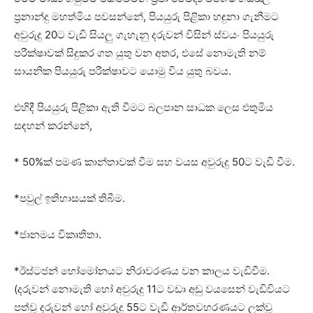
ප්‍රනාන්දු මහත්මිය පවසන්නේ, පියයුරු පිළිකා හඳුනා ගැනීමට
අවුරුදු 20ට වැඩි සියලු ගැහැනු දරුවන් විසින් ස්වයං පියයුරු
පරීක්ෂාවක් සිදුකර ගත යුතු වන අතර, එසේ නොමැති නම්
සායනික පියයුරු පරීක්ෂාවට යොමු විය යුතු බවය.
එහිදී පියයුරු පිළිකා ඇති වීමට බලපාන සාධක ලෙස එතුමිය
සඳහන් කරන්නේ,
* 50%ක් පමණ කාන්තාවක් වීම සහ වයස අවුරුදු 50ට වැඩි වීම.
*පවුල් ඉතිහාසයක් තිබීම.
*ජානමය විකෘතිතා.
*ඊස්ටජන් හෝමෝනයට නිරාවරණය වන කාලය වැඩිවීම.
(දරුවන් නොමැති හෝ අවුරුදු 11ට වඩා අඩු වයසෙන් වැඩිවියට
පත්වූ දරුවන් හෝ අවුරුදු 55ට වැඩි ආර්තවහරණයට ලක්වූ