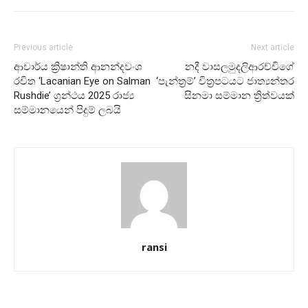
Previous article
Next article
ආචාර්ය ක්‍රිෂාන්ති ආනන්දවංශ
නදී වාසලමුදලිආරච්චිගේ
රචිත ‘Lacanian Eye on Salman
‘පැන්ත්‍රම්’ චිත්‍රපටයට ජාත්‍යන්තර
Rushdie’ ග්‍රන්ථය 2025 රාජ්‍ය
සිනමා සම්මාන ත්‍රිත්වයක්
සම්මානයෙන් පිදුම් ලබයි
ransi