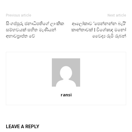
Previous article
Next article
සිංගප්පූරු ජනාධිපතිගේ ලාංකික
ආලෝකාව ‘පෙන්නන්න බැරි’
සම්භවයක් සහිත මෑණියන්
කාන්තාවක් | විශේෂඥ මනෝ
අභාවප්‍රාප්ත වේ
වෛද්‍ය රූමි රූබන්
ransi
LEAVE A REPLY