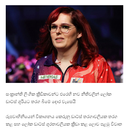
සංක්‍රාන්ති ලිංගික ක්‍රීඩිකාවන්ට එරෙහි නව නීතිවලින් ලෝක
ඩාට්ස් ශූරියට තරග බිමේ දොර වැසෙයි
රූපවාහිනියෙන් විකාශනය කෙරුනු ඩාට්ස් තරගාවලියක තරග
කළ සහ ලෝක ඩාට්ස් ශූරතාවලියක ක්‍රීඩා කළ ලොව පළමු විවෘත