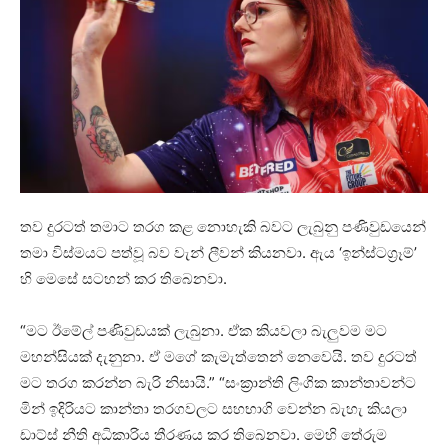
තව දුරටත් තමාට තරග කළ නොහැකි බවට ලැබුනු පණිවුඩයෙන්
තමා විස්මයට පත්වූ බව වැන් ලීවන් කියනවා. ඇය ‘ඉන්ස්ටග්‍රෑම්’
හි මෙසේ සටහන් කර තිබෙනවා.
“මට ඊමේල් පණිවුඩයක් ලැබුනා. ඒක කියවලා බැලුවම මට
මහන්සියක් දැනුනා. ඒ මගේ කැමැත්තෙන් නෙවෙයි. තව දුරටත්
මට තරග කරන්න බැරි නිසායි.” “සංක්‍රාන්ති ලිංගික කාන්තාවන්ට
මින් ඉදිරියට කාන්තා තරගවලට සහභාගි වෙන්න බැහැ කියලා
ඩාට්ස් නීති අධිකාරිය තීරණය කර තිබෙනවා. මෙහි තේරුම