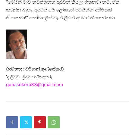
“මෙයින් මාව නවත්තන්න පුළුවන් කියලා හිතනවා නම්, ඒක
කරන්න බැහැ. අපටත් මේ ලෝකයේ පවතින්න අයිතියක්
තියෙනවා!” නෝවා-ලින් වැන් ලීවන් අවධාරණය කරනවා.
(සටහන : වර්නන් ගුණසේකර)
‘ද ලීඩර්’ ක්‍රීඩා වාර්තාකරු
gunasekera33@gmail.com