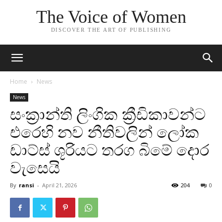
The Voice of Women
DISCOVER THE ART OF PUBLISHING
Home
News
News
සංක්‍රාන්ති ලිංගික ක්‍රීඩිකාවන්ට
එරෙහි නව නීතිවලින් ලෝක
ඩාට්ස් ශූරියට තරග බිමේ දොර
වැසෙයි
By
ransi
-
April 21, 2026
204
0