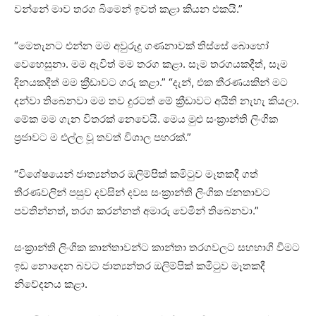
වන්නේ මාව තරග බිමෙන් ඉවත් කළා කියන එකයි.”
“මෙතැනට එන්න මම අවුරුදු ගණනාවක් තිස්සේ බොහෝ
වෙහෙසුනා. මම ඇවිත් මම තරග කළා. සෑම තරගයකදීත්, සෑම
දිනයකදීත් මම ක්‍රීඩාවට ගරු කළා.” “දැන්, එක තීරණයකින් මට
දන්වා තිබෙනවා මම තව දුරටත් මේ ක්‍රීඩාවට අයිති නැහැ කියලා.
මේක මම ගැන විතරක් නෙවෙයි. මෙය මුළු සංක්‍රාන්ති ලිංගික
ප්‍රජාවට ම එල්ල වූ තවත් විශාල පහරක්.”
“විශේෂයෙන් ජාත්‍යන්තර ඔලිම්පික් කමිටුව මෑතකදී ගත්
තීරණවලින් පසුව දවසින් දවස සංක්‍රාන්ති ලිංගික ජනතාවට
පවතින්නත්, තරග කරන්නත් අමාරු වෙමින් තිබෙනවා.”
සංක්‍රාන්ති ලිංගික කාන්තාවන්ට කාන්තා තරගවලට සහභාගි වීමට
ඉඩ නොදෙන බවට ජාත්‍යන්තර ඔලිම්පික් කමිටුව මෑතකදී
නිවේදනය කළා.