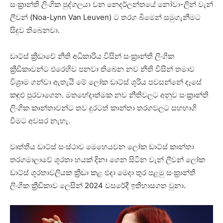
සංක්‍රාන්ති ලිංගික පුද්ගලයා වන නෙදර්ලන්තයේ නෝවා-ලින් වැන්
ලීවන් (Noa-Lynn Van Leuven) ට තරග බිමෙන් සමුගැනීමට
සිදුව තිබෙනවා.
ඩාට්ස් ක්‍රීඩාවේ නීති අධිකාරිය විසින් සංක්‍රාන්ති ලිංගික
ක්‍රීඩිකාවන්ට එරෙහිව පනවා තිබෙන නව නීති විසින් තමාව
විශ්‍රාම ගන්වා ඇතැයි මේ ලෝක ඩාට්ස් ශූරිය පවසන්නේ දෑසේ
කඳුළු පුරවාගෙන. මතභේදාත්මක නව නීතිවලට අනුව සංක්‍රාන්ති
ලිංගික කාන්තාවන්ට තව දුරටත් කාන්තා තරගවලට සහභාගි
වීමට අවසර නැහැ.
වෘත්තීය ඩාට්ස් සංස්ථාව මෙහෙයවන ලෝක ඩාට්ස් කාන්තා
තරගමාලාවේ ශූරතා හයක් දිනා ගෙන සිටින වැන් ලීවන් ලෝක
ඩාට්ස් ශූරතාවලියක ක්‍රීඩා කළ එදා මෙදා තුර පළමු සංක්‍රාන්ති
ලිංගික ක්‍රීඩිකාව ලෙසින් 2024 වසරේදී ඉතිහාසගත වුනා.