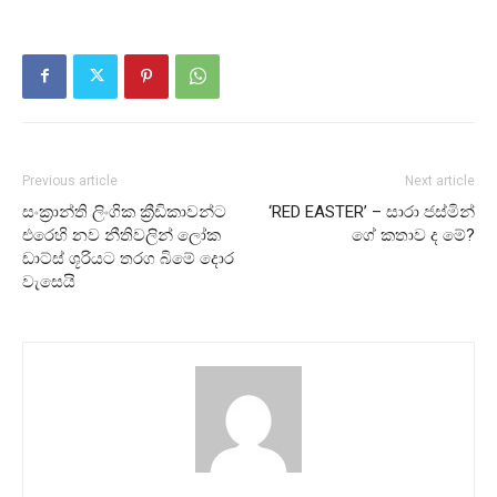
Previous article
Next article
සංක්‍රාන්ති ලිංගික ක්‍රීඩිකාවන්ට
‘RED EASTER’ – සාරා ජස්මින්
එරෙහි නව නීතිවලින් ලෝක
ගේ කතාව ද මේ?
ඩාට්ස් ශූරියට තරග බිමේ දොර
වැසෙයි