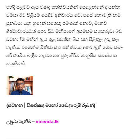
එහිදී පළමුව ඇය විෂාද තත්ත්වයකින් පෙළෙන්නේ ද යන්න
විමසා ඊට පිළියම් යෙදීම අනිවාර්ය වේ. එසේ නොමැති නම්
සුනඛයා යනු හුදෙක් සතෙකු පමණක් නොව, මානව
ශිෂ්ටාචාරයටත් පෙර සිට මිනිසාගේ අසමසම සහකරුවා බව
වටහා දීම මඟින් ඇය තුළ පවතින බිය සහ පිළිකුල දුරු කළ
හැකිය. එමෙන්ම මිනිසා සහ සත්ත්වයා අතර ඇති මෙම සම-
පරිණාමීය බැඳීම නැවත තහවුරු කිරීම මානුෂීය සමාජයක
වගකීමකි.
(සටහන | විශේෂඥ මනෝ වෛද්‍ය රූමි රූබන්)
උපුටා ගැනීම –
vinivida.lk