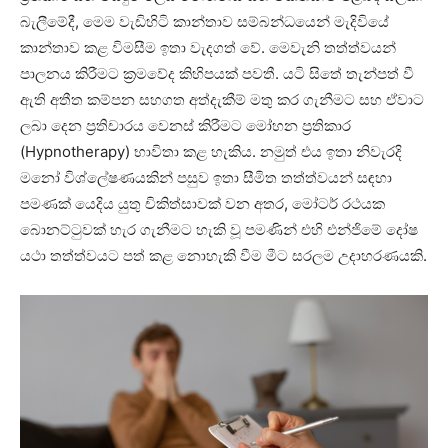
බැලීමේදී, මෙම වැඩිහිටි කාන්තාව සම්බන්ධයෙන් මැදිවියේ
කාන්තාව කළ විමසීම ඉතා වැදගත් වේ. මෙවැනි තත්ත්වයන්
පාලනය කිරීමට ක්‍රමවේද කිහිපයක් පවතී. යටි සිතේ තැන්පත් වී
ඇති අතීත කම්පන සහගත අත්දැකීම් මතු කර ගැනීමට සහ ඒවාට
ලබා දෙන ප්‍රතිචාරය වෙනස් කිරීමට මෝහන ප්‍රතිකාර
(Hypnotherapy) භාවිතා කළ හැකිය. නමුත් එය ඉතා නිවැරදි
මනෝ විශ්ලේෂණයකින් පසුව ඉතා සීමිත තත්ත්වයන් සඳහා
පමණක් යෙදිය යුතු චිකිත්සාවක් වන අතර, මෝටර් රථයක
බොනට්ටුවක් හැර ගැනීමට හැකි වූ පමණින් එහි එන්ජිමේ දෝෂ
යථා තත්ත්වයට පත් කළ නොහැකි වීම මීට සරලම උදාහරණයකි.