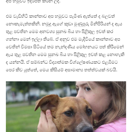
අප හමුවට ඉදිරිපත් කරන ලදී.
එම වැඩිහිටි කාන්තාව අප හමුවට පැමිණ ඇත්තේ ද බලවත්
නොකැමැත්තකිනි. නමුදු ඇගේ කුඩා මුණුපුරු මිනිපිරියන් ද ඇය
තුළ පවතින මෙම අනවශ්‍ය සුනඛ බිය හා පිළිකුල ඉවත් කර
ගන්නා මෙන් ඉල්ලා තිබේ. ඒ අනුව එම මැදිවියේ කාන්තාව අප
වෙතින් විමසා සිටියේ තම නැන්දණිය මෝහනයට පත් කිරීමෙන්
ඇය තුළ පවතින මෙම සුනඛ බිය හා පිළිකුල ඉවත් කළ නොහැකි
ද යන්නයි. ඒ සම්බන්ධ විද්‍යාත්මක විශ්ලේෂණයකට එළඹීමට
පෙර කිව යුත්තේ, මෙය කිසියම් අසාමාන්‍ය තත්ත්වයක් බවයි.