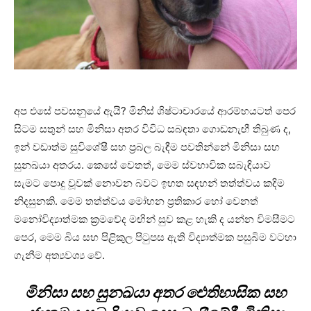
අප එසේ පවසනුයේ ඇයි? මිනිස් ශිෂ්ටාචාරයේ ආරම්භයටත් පෙර
සිටම සතුන් සහ මිනිසා අතර විවිධ සබඳතා ගොඩනැඟී තිබුණ ද,
ඉන් වඩාත්ම සුවිශේෂී සහ ප්‍රබල බැඳීම පවතින්නේ මිනිසා සහ
සුනඛයා අතරය. කෙසේ වෙතත්, මෙම ස්වභාවික සබැඳියාව
සැමට පොදු වූවක් නොවන බවට ඉහත සඳහන් තත්ත්වය කදිම
නිදසුනකි. මෙම තත්ත්වය මෝහන ප්‍රතිකාර හෝ වෙනත්
මනෝවිද්‍යාත්මක ක්‍රමවේද මඟින් සුව කළ හැකි ද යන්න විමසීමට
පෙර, මෙම බිය සහ පිළිකුල පිටුපස ඇති විද්‍යාත්මක පසුබිම වටහා
ගැනීම අත්‍යවශ්‍ය වේ.
මිනිසා සහ සුනඛයා අතර ඓතිහාසික සහ