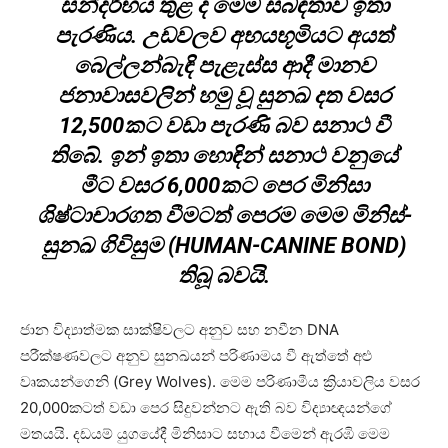
සන්දර්භය තුළ ද මෙම සබඳතාව ඉතා
පැරණිය. උඩවලව අභයභූමියට අයත්
බෙල්ලන්බැඳි පැළැස්ස ආදී මානව
ජනාවාසවලින් හමු වූ සුනඛ දත වසර
12,500කට වඩා පැරණි බව සනාථ වී
තිබේ. ඉන් ඉතා හොඳින් සනාථ වනුයේ
මීට වසර 6,000කට පෙර මිනිසා
ශිෂ්ටාචාරගත වීමටත් පෙරම මෙම මිනිස්-
සුනඛ ගිවිසුම (HUMAN-CANINE BOND)
තිබූ බවයි.
ජාන විද්‍යාත්මක සාක්ෂිවලට අනුව සහ නවීන DNA
පරීක්ෂණවලට අනුව සුනඛයන් පරිණාමය වී ඇත්තේ අළු
වෘකයන්ගෙනි (Grey Wolves). මෙම පරිණාමීය ක්‍රියාවලිය වසර
20,000කටත් වඩා පෙර සිදුවන්නට ඇති බව විද්‍යාඥයන්ගේ
මතයයි. දඩයම් යුගයේදී මිනිසාට සහාය වීමෙන් ඇරඹි මෙම