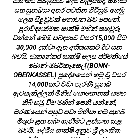
ජානමය සබැඳියාව දෙස බැලීමේදී, මිනිසා
සහ සුනඛයා අතර පවතින ගිවිසුම අහඹු
ලෙස සිදු වූවක් නොවන බව පෙනේ.
පුරාවිද්‍යාත්මක සාක්ෂි මඟින් තහවුරු
වන්නේ මෙම සබඳතාව වසර 15,000 සිට
30,000 දක්වා ඈත අතීතයකට දිව යන
බවයි. ජාත්‍යන්තර සාක්ෂි ලෙස ජර්මනියේ
බොන්-ඔබර්කැසෙල් (BONN-
OBERKASSEL) ප්‍රදේශයෙන් හමු වූ වසර
14,000කට වඩා පැරණි සුනඛ
ඇටසැකිල්ලක් මිනිස් සොහොනක් සමඟ
තිබී හමු වීම මඟින් පෙනී යන්නේ,
මරණයෙන් පසුව පවා මිනිසා තම සුනඛ
මිතුරා ළඟ තබා ගැනීමට උත්සාහ කළ
බවයි. දේශීය සාක්ෂි අනුව ශ්‍රී ලාංකික