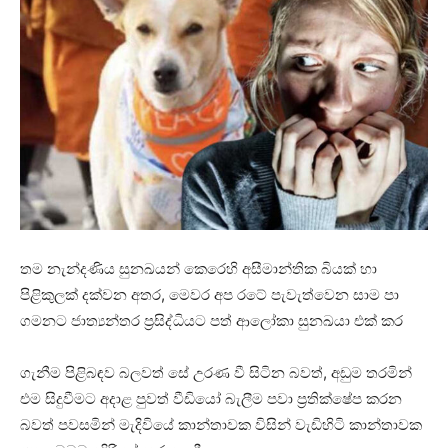
තම නැන්දණිය සුනඛයන් කෙරෙහි අසීමාන්තික බියක් හා
පිළිකුලක් දක්වන අතර, මෙවර අප රටේ පැවැත්වෙන සාම පා
ගමනට ජාත්‍යන්තර ප්‍රසිද්ධියට පත් ආලෝකා සුනඛයා එක් කර
ගැනීම පිළිබඳව බලවත් සේ උරණ වී සිටින බවත්, අඩුම තරමින්
එම සිදුවීමට අදාළ පුවත් වීඩියෝ බැලීම පවා ප්‍රතික්ෂේප කරන
බවත් පවසමින් මැදිවියේ කාන්තාවක විසින් වැඩිහිටි කාන්තාවක