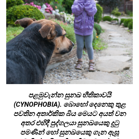
පළමුවැන්න සුනඛ භීතිකාවයි
(CYNOPHOBIA). බොහෝ දෙනෙකු තුළ
පවතින අතාර්කික බිය මෙයට අයත් වන
අතර එහිදී පුද්ගලයා සුනඛයෙකු දුටු
පමණින් හෝ සුනඛයෙකු ගැන ඇසූ