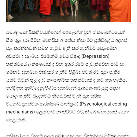
මෙබඳු මානසිකත්වයන්ගෙන් පෙළෙන්නවුන් ඒ සම්බන්ධයෙන්
සිත තුළ දරා සිටින මානසික ආතතිය නිසා ඊට ප්‍රතිවිරුද්ධ අදහස්
පළ කරන්නවුන් සමඟ ගැටුම් ඇති කර ගැනීමට පෙළඹෙන
අවස්ථා ද සුලබය. එමෙන්ම මෙය විෂාද (Depression)
තත්ත්වයේ ලක්ෂණයක් ද වන අතර රටේ පැවැත්වෙන සාම පා
ගමනට සුනඛයා එක් කර ගැනීම පිළිබඳ පුවත් රට පුරා පැතිර
යත්ම ඔවුන් තුළ දැඩි කාංසාත්මක තත්ත්වයක් ද හට ගත හැකිය.
එහිදී ඉන් අත්මිදෙනු පිණිස සුනඛයන් ආගමික කටයුතු සඳහා
යොදා ගැනීම බුදුදහමට නිගරුවක් වැනි පුහු තර්ක
මනෝවිද්‍යාත්මක ආරක්ෂණ යාන්ත්‍රණ (Psychological coping
mechanisms) ලෙස භාවිතා කිරීමට එවැනි බොහොමයක් දෙනා
පෙළඹෙති.
ප්‍රතිකාර සහ විසඳුම් ලෙස මෝහනය සහ චිකිත්සාව පිළිබඳ සලකා