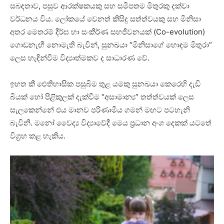
සබඳතාව, පසුව ආරක්ෂකයකු සහ සමීපතම මිතුරකු දක්වා
වර්ධනය විය. ලෝකයේ වෙනත් කිසිදු සත්ත්වයකු සහ මිනිසා
අතර මෙතරම් දීර්ඝ හා සංකීර්ණ සහජීවනයක් (Co-evolution)
ගොඩනැඟී නොමැති බැවින්, සුනඛයා “මිනිසාගේ හොඳම මිතුරා”
ලෙස හැඳින්වීම විද්‍යාත්මකව ද සාධාරණ වේ.
ඉහත කී ඓතිහාසික පසුබිම තුළ යමකු සුනඛයා කෙරෙහි දැඩි
බියක් හෝ පිළිකුලක් දැක්වීම “අසාමාන්‍ය” තත්ත්වයක් ලෙස
සැලකෙන්නේ එය මානව පරිණාමීය ගමන් මඟට පටහැනි
බැවිනි. මනෝ වෛද්‍ය විද්‍යාවේදී මෙය ප්‍රධාන අංශ දෙකක් යටතේ
විග්‍රහ කළ හැකිය.