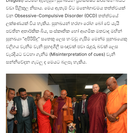
Disgust) යටතේ ඇතැමුන් සුනඛයන් ප්‍රතික්ෂේප කරන්නේ බියට
වඩා පිළිකුල නිසාය. මෙය ඇතැම් විට මනෝභාවමය තත්ත්වයක්
වන Obsessive-Compulsive Disorder (OCD) තත්ත්වයේ
ලක්ෂණයක් විය හැකිය. සුනඛයන් හරහා රෝග බෝ වේ යැයි
පවතින අතාර්කික බිය, සංස්කෘතික හෝ ආගමික මතවාද මඟින්
සුනඛයා “අපිරිසිදු” සතෙකු ලෙස හංවඩු ගැසීම මෙන්ම සුනඛයෙකු
වලිගය වැනීම වැනි සුහදශීලී සංඥාවක් පවා රුදුරු බවක් ලෙස
වැරදියට වටහා ගැනීම (Misinterpretation of cues) වැනි
සන්නිවේදන ගැටලු ද මෙයට බලපෑ හැකිය.