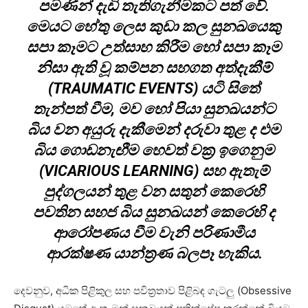
පමණින් දැඩි තැතිගැනීමකට පත් වේ.
මෙයට හේතු ලෙස කුඩා කල සුනඛයෙකු
සපා කෑමට උත්සාහ කිරීම හෝ සපා කෑම
නිසා ඇති වූ කම්පන සහගත අත්දැකීම්
(TRAUMATIC EVENTS) යටි සිතේ
තැන්පත් වීම, මව හෝ පියා සුනඛයන්ට
බිය වන අයුරු දැකීමෙන් දරුවා තුළ ද එම
බිය ගොඩනැඟීම හෙවත් වක්‍ර ඉගෙනුම
(VICARIOUS LEARNING) සහ ඇතැම්
පුද්ගලයන් තුළ වන සතුන් කෙරෙහි
පවතින සහජ බිය සුනඛයන් කෙරෙහි ද
ආරෝපණය වීම වැනි පරිණාමීය
ආරක්ෂණ යාන්ත්‍රණ බලපෑ හැකිය.
දෙවනුව, අධික පිළිකුල සහ පවිත්‍රතාව පිළිබඳ ගැටලු (Obsessive