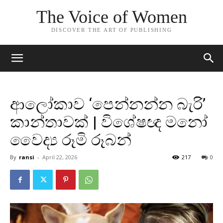
The Voice of Women
DISCOVER THE ART OF PUBLISHING
ආලෝකාව ‘පෙන්නන්න බැරි’
කාන්තාවක් | විශේෂඥ මනෝ
වෛද්‍ය රූමි රූබන්
By
ransi
-
April 22, 2026
217
0