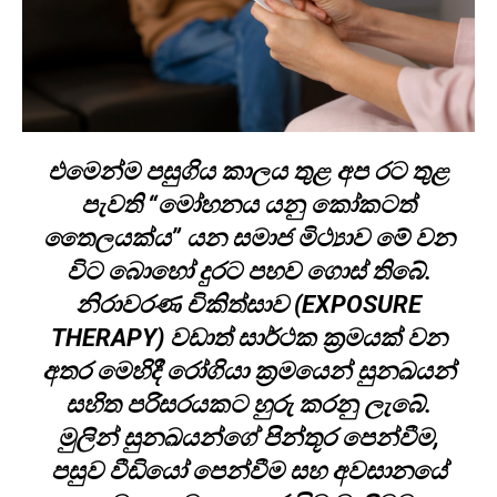
එමෙන්ම පසුගිය කාලය තුළ අප රට තුළ
පැවති “මෝහනය යනු කෝකටත්
තෛලයක්ය” යන සමාජ මිථ්‍යාව මේ වන
විට බොහෝ දුරට පහව ගොස් තිබේ.
නිරාවරණ චිකිත්සාව (EXPOSURE
THERAPY) වඩාත් සාර්ථක ක්‍රමයක් වන
අතර මෙහිදී රෝගියා ක්‍රමයෙන් සුනඛයන්
සහිත පරිසරයකට හුරු කරනු ලැබේ.
මුලින් සුනඛයන්ගේ පින්තූර පෙන්වීම,
පසුව වීඩියෝ පෙන්වීම සහ අවසානයේ