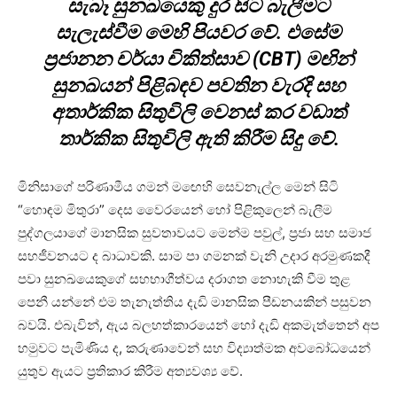
සැබෑ සුනඛයෙකු දුර සිට බැලීමට
සැලැස්වීම මෙහි පියවර වේ. එසේම
ප්‍රජානන චර්යා චිකිත්සාව (CBT) මඟින්
සුනඛයන් පිළිබඳව පවතින වැරදි සහ
අතාර්කික සිතුවිලි වෙනස් කර වඩාත්
තාර්කික සිතුවිලි ඇති කිරීම සිදු වේ.
මිනිසාගේ පරිණාමීය ගමන් මඟෙහි සෙවනැල්ල මෙන් සිටි
“හොඳම මිතුරා” දෙස වෛරයෙන් හෝ පිළිකුලෙන් බැලීම
පුද්ගලයාගේ මානසික සුවතාවයට මෙන්ම පවුල්, ප්‍රජා සහ සමාජ
සහජීවනයට ද බාධාවකි. සාම පා ගමනක් වැනි උදාර අරමුණකදී
පවා සුනඛයෙකුගේ සහභාගීත්වය දරාගත නොහැකි වීම තුළ
පෙනී යන්නේ එම තැනැත්තිය දැඩි මානසික පීඩනයකින් පසුවන
බවයි. එබැවින්, ඇය බලහත්කාරයෙන් හෝ දැඩි අකමැත්තෙන් අප
හමුවට පැමිණිය ද, කරුණාවෙන් සහ විද්‍යාත්මක අවබෝධයෙන්
යුතුව ඇයට ප්‍රතිකාර කිරීම අත්‍යවශ්‍ය වේ.