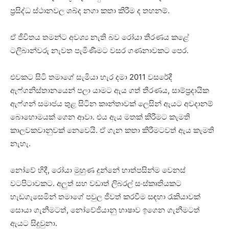
ප්‍රසිද්ධ ස්ථානවල ශබ්ද නගා කතා කිරීම ද තහනම්.
ඒ ජීවිතය තමන්ට අවශ්‍ය නැති බව රෝයා තීරණය කළේ
ටලිබාන්වරු නැවත පැමිණීමට වසර ගණනාවකට පෙර.
එවකට සිටි තමා‌ගේ සැමියා හැර දමා 2011 වසරේදී
ඇෆ්ගනිස්තානයෙන් පලා යාමට ඇය ගත් තීරණය, සාම්ප්‍රදායික
ඇෆ්ගන් සමාජය තුළ සිටින කාන්තාවක් ලෙසින් ඇයට අවදානම්
බොහොමයක් ගෙන ආවා. එය ඇය මතක් කිරීමට කැමති
කාලවකවානුවක් නෙවෙයි. ඒ ගැන කතා කිරීමටවත් ඇය කැමති
නැහැ.
නෝවේ හිදී, රෝයා මුහුණ දුන්නේ හාත්පසින්ම වෙනස්
වටපිටාවකට. අලුත් සහ වඩාත් ලිබරල් සංස්කෘතියකට
හැඩගැසෙමින් තමාගේ පවුල ජීවත් කරවීම සඳහා රැකියාවක්
සොයා ගැනීමටත්, නෝවේජියානු භාෂාව ඉගෙන ගැනීමටත්
ඇයට සිදුවුනා.