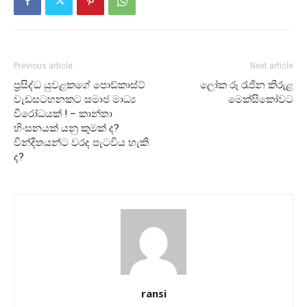
Previous article
Next article
ප්‍රසිද්ධ යුවළකගේ පොඩ්කාස්ට්
ලෝක රූ රැජින කිරුළ
වැඩසටහනකට සමාජ මාධ්‍ය
මෙක්සිකෝවට
විරෝධයක් ! – කාන්තා
හිංසනයක් යනු කුමක් ද?
වින්දිතයන්ට වරද පැටවිය හැකි
ද?
ransi