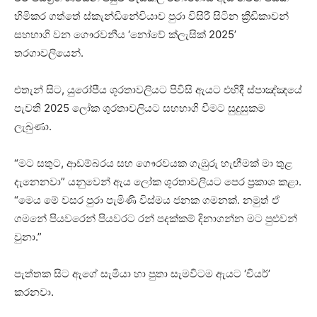
හිමිකර ගත්තේ ස්කැන්ඩිනේවියාව පුරා විසිරී සිටින ක්‍රීඩිකාවන්
සහභාගි වන ගෞරවනීය ‘නෝවේ ක්ලැසික් 2025’
තරගාවලියෙන්.
එතැන් සිට, යුරෝපීය ශූරතාවලියට පිවිසි ඇයට එහිදී ස්පාඤ්ඤයේ
පැවති 2025 ලෝක ශුරතාවලියට සහභාගි වීමට සුදුසුකම
ලැබුණා.
“මට සතුට, ආඩම්බරය සහ ගෞරවයක ගැඹුරු හැඟීමක් මා තුළ
දැනෙනවා” යනුවෙන් ඇය ලෝක ශූරතාවලියට පෙර ප්‍රකාශ කළා.
“මෙය මේ වසර පුරා පැමිණි විස්මය ජනක ගමනක්. නමුත් ඒ
ගමනේ පියවරෙන් පියවරට රන් පදක්කම් දිනාගන්න මට පුළුවන්
වුනා.”
පැත්තක සිට ඇගේ සැමියා හා පුතා සැමවිටම ඇයට ‘චියර්’
කරනවා.