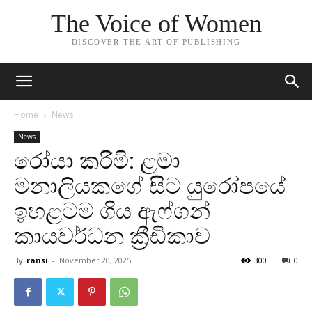
The Voice of Women
DISCOVER THE ART OF PUBLISHING
Home
News
News
රෝයා කරිමි: ළමා
මනාලියකගේ සිට යුරෝපයේ
ඉහළටම ගිය ඇෆ්ගන්
කායවර්ධන ක්‍රීඩිකාව
By
ransi
-
November 20, 2025
300
0