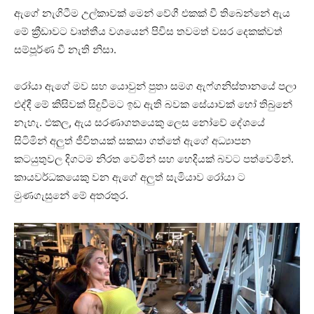
ඇගේ නැගිටීම උල්කාවක් මෙන් වේගී එකක් වී තිබෙන්නේ ඇය
මේ ක්‍රීඩාවට වෘත්තීය වශයෙන් පිවිස තවමත් වසර දෙකක්වත්
සම්පූර්ණ වී නැති නිසා.
රෝයා ඇගේ මව සහ යොවුන් පුතා සමග ඇෆ්ගනිස්තානයේ පලා
එද්දී මේ කිසිවක් සිදුවීමට ඉඩ ඇති බවක සේයාවක් හෝ තිබුනේ
නැහැ. එකල, ඇය සරණාගතයෙකු ලෙස නෝවේ දේශයේ
සිටිමින් අලුත් ජීවිතයක් සකසා ගත්තේ ඇගේ අධ්‍යාපන
කටයුතුවල දිගටම නිරත වෙමින් සහ හෙදියක් බවට පත්වෙමින්.
කායවර්ධකයෙකු වන ඇගේ අලුත් සැමියාව රෝයා ට
මුණගැසුනේ මේ අතරතුර.