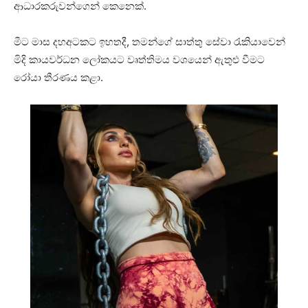
ආධාරකරුවන්ගෙන් කෙනෙක්.
මීට මාස දහඅටකට ඉහතදී, තමන්ගේ සාත්තු සේවා රැකියාවෙන්
මිදි කායවර්ධන ලෝකයට වෘත්තිමය වශයෙන් ඇතුළු වීමට
රෝයා තීරණය කළා.