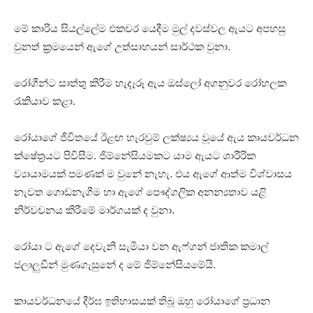
මේ කාරිය සියල්ලේම එකවර යෙදීම මුල් දවස්වල ඇයට අපහසු
වුනත් ක්‍රමයෙන් ඇගේ උත්සාහයන් සාර්ථක වුනා.
රෝගීන්ට සාත්තු කිරීම හැදෑරූ ඇය ඔස්ලෝ අගනුවර රෝහලක
රැකියාව කළා.
රෝයාගේ ජීවිතයේ ඊළඟ හැරවුම් ලක්ෂ්‍යය වූයේ ඇය කායවර්ධන
ක්ෂේත්‍රයට පිවිසීම. ජිම්නේසියමකට යාම ඇයට ශාරීරික
ව්‍යායාමයක් පමණක් ම වුනේ නැහැ. එය ඇගේ ආත්ම විශ්වාසය
නැවත ගොඩනැගීම හා ඇගේ පෞද්ගලික අනන්‍යතාව යළි
නිර්වචනය කිරීමේ මාර්ගයක් ද වුනා.
රෝයා ට ඇගේ දෙවැනි සැමියා වන ඇෆ්ගන් ජාතික කමාල්
ජලාලුඩීන් මුණගැසුනේ ද මේ ජිම්නේසියමේයි.
කායවර්ධනයේ දීර්ඝ ඉතිහාසයක් තිබූ ඔහු රෝයාගේ ප්‍රධාන