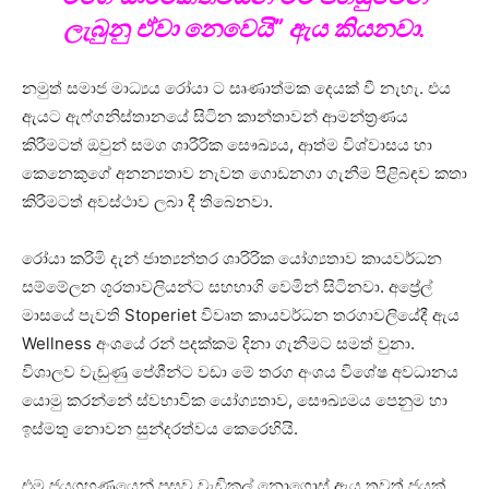
ලැබුනු ඒවා නෙවෙයි” ඇය කියනවා.
නමුත් සමාජ මාධ්‍යය රෝයා ට සෘණාත්මක දෙයක් වී නැහැ. එය
ඇයට ඇෆ්ගනිස්තානයේ සිටින කාන්තාවන් ආමන්ත්‍රණය
කිරීමටත් ඔවුන් සමග ශාරීරික සෞඛ්‍යය, ආත්ම විශ්වාසය හා
කෙනෙකුගේ අනන්‍යතාව නැවත ගොඩනගා ගැනීම පිළිබඳව කතා
කිරීමටත් අවස්ථාව ලබා දී තිබෙනවා.
රෝයා කරිමි දැන් ජාත්‍යන්තර ශාරිරික යෝග්‍යතාව කායවර්ධන
සම්මේලන ශූරතාවලියන්ට සහභාගි වෙමින් සිටිනවා. අප්‍රේල්
මාසයේ පැවති Stoperiet විවෘත කායවර්ධන තරගාවලියේදී ඇය
Wellness අංශයේ රන් පදක්කම දිනා ගැනීමට සමත් වුනා.
විශාලව වැඩුණු පේශීන්ට වඩා මේ තරග අංශය විශේෂ අවධානය
යොමු කරන්නේ ස්වභාවික යෝග්‍යතාව, සෞඛ්‍යමය පෙනුම හා
ඉස්මතු නොවන සුන්දරත්වය කෙරෙහියි.
එම ජයග්‍රහණයෙන් පසුව වැඩිකල් නොගොස් ඇය තවත් ජයක්