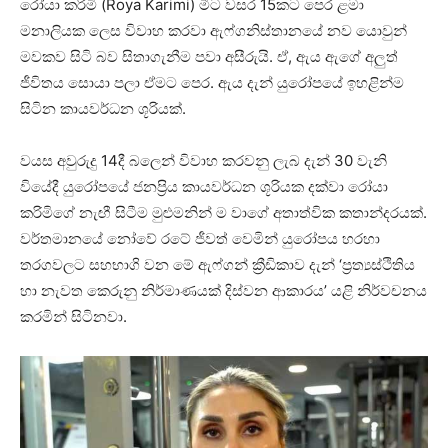
රෝයා කරිමි (Roya Karimi) මීට වසර 15කට පෙර ළමා
මනාලියක ලෙස විවාහ කරවා ඇෆ්ගනිස්තානයේ නව යොවුන්
මවකව සිටි බව සිතාගැනීම පවා අසීරුයි. ඒ, ඇය ඇගේ අලුත්
ජීවිතය සොයා පලා ඒමට පෙර. ඇය දැන් යුරෝපයේ ඉහළින්ම
සිටින කායවර්ධන ශූරියක්.
වයස අවුරුදු 14දී බලෙන් විවාහ කරවනු ලැබ දැන් 30 වැනි
වියේදී යුරෝපයේ ජනප්‍රිය කායවර්ධන ශූරියක දක්වා රෝයා
කරිමිගේ නැඟී සිටීම මුළුමනින් ම වාගේ අතාත්වික කතාන්දරයක්.
වර්තමානයේ නෝවේ රටේ ජීවත් වෙමින් යුරෝපය හරහා
තරගවලට සහභාගි වන මේ ඇෆ්ගන් ක්‍රීඩිකාව දැන් ‘ප්‍රත්‍යස්ථිතිය
හා නැවත කෙරුනු නිර්මාණයක් දිස්වන ආකාරය’ යළි නිර්වචනය
කරමින් සිටිනවා.