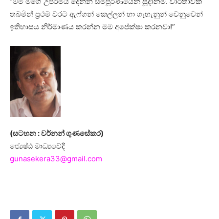
“මම මගේ උපරිමය දෙන්න සම්පූර්ණයෙන් සූදානම්. වාර්තාවක්
තබමින් ප්‍රථම වරට ඇෆ්ගන් කෙල්ලන් හා ගැහැනුන් වෙනුවෙන්
ඉතිහාසය නිර්මාණය කරන්න මම අපේක්ෂා කරනවා!”
(සටහන : වර්නන් ගුණසේකර)
ජ්‍යෙෂ්ඨ මාධ්‍යවේදී
gunasekera33@gmail.com