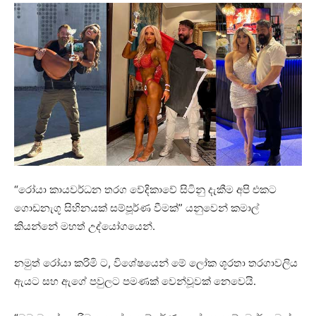
“රෝයා කායවර්ධන තරග වේදිකාවේ සිටිනු දැකීම අපි එකට
ගොඩනැගූ සිහිනයක් සම්පූර්ණ වීමක්” යනුවෙන් කමාල්
කියන්නේ මහත් උද්යෝගයෙන්.
නමුත් රෝයා කරිමි ට, විශේෂයෙන් මේ ලෝක ශූරතා තරගාවලිය
ඇයට සහ ඇගේ පවුලට පමණක් වෙන්වූවක් නෙවෙයි.