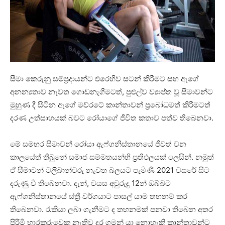
සීමා කෙරුනු සම්ප්‍රදායන්ට එරෙහිව සටන් කිරීමට සහ ඇගේ
අනන්‍යතාව නැවත ගොඩනැගීමටත්, පුළුල්ව ව්‍යාප්ත වූ සීමාවන්ට
මුහුණ දී සිටින ඇගේ මව්රටේ කාන්තාවන් ප්‍රබෝධමත් කිරීමටත්
දරණ උත්සාහයක් බවට රෝයාගේ ජීවිත කතාව පත්ව තිබෙනවා.
මේ සමහර සීමාවන් රෝයා ඇෆ්ගනිස්තානයේ ජීවත් වන
කාලයේත් තිබුනේ සමාජ සම්මතයන්හි ප්‍රතිඵලයක් ලෙසින්. නමුත්
ඒ සීමාවන් ටලිබාන්වරු නැවත බලයට පැමිණි 2021 වසරේ සිට
දරුණු වී තිබෙනවා. දැන්, වයස අවුරුදු 12න් ඔබ්බට
ඇෆ්ගනිස්තානයේ ස්ත්‍රී වර්ගයාට පාසල් යාම තහනම් කර
තිබෙනවා. රැකියා ලබා ගැනීමට ද තහනමක් පනවා තිබෙන අතර
පිරිමි භාරකරුවෙකු නැතිව දුර ගමන් යා නොහැකි කාන්තාවන්ට