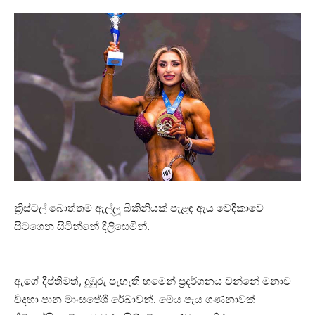
ක්‍රිස්ටල් බොත්තම් ඇල්ලූ බිකිනියක් පැළඳ ඇය වේදිකාවේ
සිටගෙන සිටින්නේ දිලිසෙමින්.
ඇගේ දීප්තිමත්, දුඹුරු පැහැති හමෙන් ප්‍රදර්ශනය වන්නේ මනාව
විදහා පාන මාංසපේශී රේඛාවන්. මෙය පැය ගණනාවක්