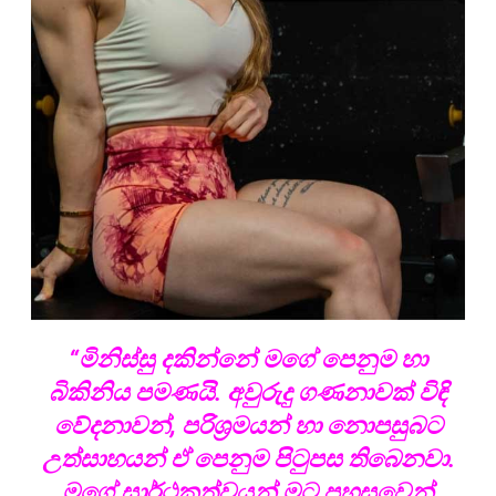
“මිනිස්සු දකින්නේ මගේ පෙනුම හා
බිකිනිය පමණයි. අවුරුදු ගණනාවක් විඳි
වේදනාවන්, පරිශ්‍රමයන් හා නොපසුබට
උත්සාහයන් ඒ පෙනුම පිටුපස තිබෙනවා.
මගේ සාර්ථකත්වයන් මට පහසුවෙන්