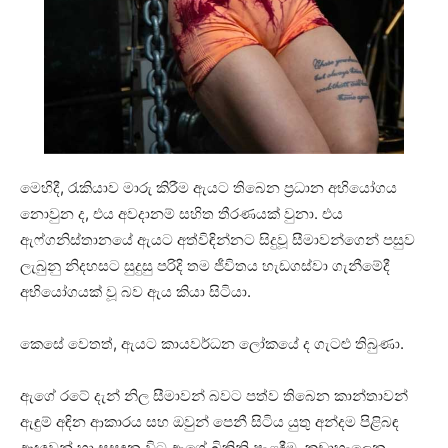
මෙහිදී, රැකියාව මාරු කිරීම ඇයට තිබෙන ප්‍රධාන අභියෝගය
නොවුන ද, එය අවදානම් සහිත තීරණයක් වුනා. එය
ඇෆ්ගනිස්තානයේ ඇයට අත්විඳින්නට සිදුවූ සීමාවන්ගෙන් පසුව
ලැබුනු නිදහසට සුදුසු පරිදි තම ජීවිතය හැඩගස්වා ගැනීමේදී
අභියෝගයක් වූ බව ඇය කියා සිටියා.
කෙසේ වෙතත්, ඇයට කායවර්ධන ලෝකයේ ද ගැටළු තිබුණා.
ඇගේ රටේ දැන් නිල සීමාවන් බවට පත්ව තිබෙන කාන්තාවන්
ඇඳුම් අඳින ආකාරය සහ ඔවුන් පෙනී සිටිය යුතු අන්දම පිළිබඳ
ආඥාවන් හා සසඳන විට ඇගේ බිකිනි පැළඳීම, කඩාහැලෙන