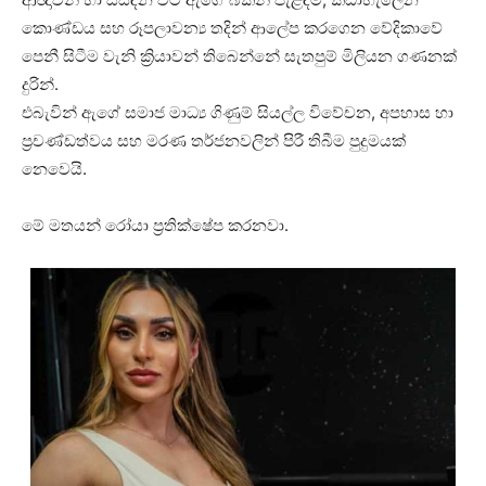
කොණ්ඩය සහ රූපලාවන්‍ය තදින් ආලේප කරගෙන වේදිකාවේ
පෙනී සිටීම වැනි ක්‍රියාවන් තිබෙන්නේ සැතපුම් මිලියන ගණනක්
දුරින්.
එබැවින් ඇගේ සමාජ මාධ්‍ය ගිණුම් සියල්ල විවේචන, අපහාස හා
ප්‍රචණ්ඩත්වය සහ මරණ තර්ජනවලින් පිරී තිබීම පුදුමයක්
නෙවෙයි.
මේ මතයන් රෝයා ප්‍රතික්ෂේප කරනවා.