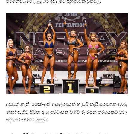
ජිම්නේසියමේ ලැබූ බර ඉසිලීමේ පුහුණුවක ප්‍රතිඵල.
අඩුවක් නැති ‘මේක්-අප්’ ආලේපයෙන් හැඩවී කැපී පෙනෙන දුඹුරු
කෙස් ඇතිව සිටින ඇය අවිවාහක විශ්ව රූ රැජින තරගයකට පවා
ඉදිරිපත් කිරීමට සුදුසුයි.