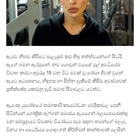
ඇයව නිහඬ කිරීමට සැලැසුම් කර තිබූ තත්ත්වයන්ගේ සිටයි
ඇගේ ගමන ඇරඹුනේ. නව යොවුන් වයසේ මුල් අවධියේම
විවාහ කරවා අවුරුදු 15 වන විට මවක් වූ රෝයා ජීවත් වුනේ
ඇයට අධ්‍යාපනය, නිදහස හා සිහින දැකීමේ කිසිම අවස්ථාවක්
ප්‍රතික්ෂේප කෙරුනු දැඩි සමාජ සීමාවලට යටත්ව.
ඇය අද යුරෝපයේ තරගකාරී කායවර්ධන වේදිකාවල පෙනී
සිටින්නේ ගෝත්‍රික ඇෆ්ගන් සමාජය ඇයගෙන් බලාපොරොත්තු
වන සම්ප්‍රදායට විවෘතව විරෝධය පෑම සඳහා තමන්ගේ බලය,
විනය හා ධෛර්යය යොදා ගත් කීර්තිමත් කාන්තාවක් ලෙසින්.