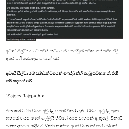
අමාවී සිල්වා ද මේ සම්බන්ධයෙන් ෆෙස්බුක් සටහනක් තබා තිබූ
අතර එහි මෙලෙස සඳහන් වේ.
අමාවී සිල්වා මේ සම්බන්ධයෙන් ෆෙස්බුක්හි තැබූ සටහනක්. එහි
මේ සඳහන් වේ.
“Sajeev Rajaputhra,
එතකොට මට වයස අවුරුදු හයක් විතර ඇති. මමයි, අවුරුදු තුන
හතරක් වයස මගේ මල්ලියි හිටියේ අපේ වාහනේ ඇතුලේ. විනාඩි
පහක දහයක හදිසි වැඩකට තාත්තා අපේ වාහනේ පාර අයිනේ