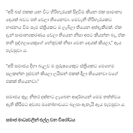
“අපි බස් එකක යන විට හිරිහැරයක් සිදුවීම කියන එක සාමාන්‍ය
දෙයක් බවට පත් වෙලා තියෙනවා. මෙවැනි හිරිහැරයකට
භාජනය වීම සෑම ස්ත්‍රියකට ම ලැබිලා තියෙන අත්දැකීමක්. ඒක
දැන් සාමාන්‍යකරණය වෙලා තියෙන නිසා අපට කියන්න බෑ, ඒක
තනි පුද්ගලයෙකුගේ හේතුවක් නිසා වෙන දෙයක් කියලා,” ඇය
පැවසුවා ය.
“අපි සමාජය දිහා බැලුව ම පුරුෂයෙකුට ස්ත්‍රියකට මෙහෙම
සලකන්න පුළුවන් කියලා ලයිසන් එකක් දීලා තියෙනවා වගේ
එකක් තියෙනවා.”
සමාජය තුළ නිතර දක්නට ලැබෙන ආදර්ශයන් මෙම තත්ත්වය
ඇති කිරීමට අවශ්‍ය මනෝභාවයට බලපා ඇතැයි ඇය පැවසුවා ය.
සමාජ මාධ්‍යවලින් එල්ල වන විරෝධය