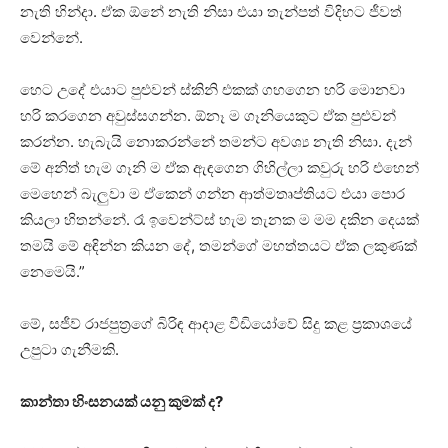
නැති හින්දා. ඒක ඕනේ නැති නිසා එයා තැන්පත් විදිහට ජීවත්
වෙන්නේ.
හෙට උදේ එයාට පුළුවන් ස්කිනි එකක් ගහගෙන හරි මොනවා
හරි කරගෙන අවුස්සගන්න. ඕනෑ ම ගෑනියෙකුට ඒක පුළුවන්
කරන්න. හැබැයි නොකරන්නේ තමන්ට අවශ්‍ය නැති නිසා. දැන්
මේ අනිත් හැම ගෑනි ම ඒක ඇඳගෙන ගිහිල්ලා කවුරු හරි එහෙන්
මෙහෙන් බැලුවා ම ඒකෙන් ගන්න ආත්මතෘප්තියට එයා පොර
කියලා හිතන්නේ. රෑ ඉවෙන්ට්ස් හැම තැනක ම මම දකින දෙයක්
තමයි මේ අඳින්න කියන දේ, තමන්ගේ මහත්තයට ඒක ලකුණක්
නෙමෙයි.”
මේ, සජීව් රාජපුත්‍රගේ බිරිඳ ආදාළ වීඩියෝවේ සිදු කළ ප්‍රකාශයේ
උපුටා ගැනීමකි.
කාන්තා හිංසනයක් යනු කුමක් ද?