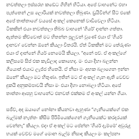
නවත්තලා ඉස්සරහ කඩේට ගිහින් හිටියා. අපේ වාහනේට එහා
පැත්තෙන් උස ලොරියක් නවත්තලා තිබුණා. ඩ්‍රයිවින්ග් සීට් එකේ
අපේ තාත්තාගේ වයසේ අංකල් කෙනෙක් වාඩිවෙලා හිටියා.
ටිකකින් එයා නවත්තලා තිබ්බ වාහනේ ‘ගියර්’ දාන්න ගත්තා.
ඇත්තම කිව්වොත් මට හිතන්න පුලුවන් වුණේ එයා ඒ ‘ගියර්
දානවා’ වෙන්න ඕනේ කියලා විතරයි. ඒත් ටිකකින් මට තේරුණා
එයා ඒ දාන්නේ ගියර් නෙමෙයි කියලා. “අනේ පව්. ඒ අංකල්ගේ
කලිසමේ සිප් එක කැඩිලාද කොහෙද. මං එයා දිහා බලන්න
ගියොත් එයාට ලැජ්ජ හිතෙයි. ඒ නිසා මං අහක බලාගෙන ඉන්න
ඕනේ” කියලා මට හිතුණා. ඉතින් මට ඒ අංකල් ගැන ඇති වෙච්ච
දුකයි අනුකම්පාවයි නිසා මං එයා දිහා නොබලා හිටියා. අපේ
තාත්‍තා ආපහු වාහනේට එනවත් එක්කම ඒ අංකල් යන්න ගියා.
සජීව්, අද ඔයාගේ නෝනා කියනවා ඇහුණා “ගෑනියෙක්ගේ එක
බැල්මක් නැත්තං කිසිම පිරිමියෙක්ගෙන් ගෑනියෙක්ට කරදරයක්
වෙන්නෑ” කියලා. එදා ඒ අංකල් මට පේන්න ‘ගියර් දැම්මේ’ අවුරුදු
හයක් වෙච්ච මගේ මොන බැල්ම නිසාද කියලා මං කල්පනා