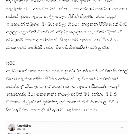
නැවැත්තුවා. ආයේම පටන් ගත්තා. මම අත ගැහුවා… එයා
නැවැත්තුවා… ආයේ පටන් ගත්තා…. මං අම්මාව හෙව්වා. සෙනඟ
අස්සේ අම්මා ඈතට තල්ලු වෙලා ගිහින් තිබුණා. මගේ පපුව
ගැහෙමින් තිබුණා. මං බය වෙලා හිටියා. නාඳුනන පිරිමියෙක් මාව
අල්ලපු පළවෙනි වතාව ඒ. අවුරුදු දොළහක දරුවෙක් විදිහට ඒ
වෙලාවේ මොකද කරන්නේ කියලා මම දැනගෙන හිටියේ නෑ.
වාසනාවට කෝච්චි ගමන විනාඩි විස්සකින් ඉවර වුණා.
සජීව්,
අද ඔයාගේ නෝනා කියනවා ඇහුණා “ගෑනියෙක්ගේ එක සිග්නල්
එකක් නැත්තං කිසිම පිරිමියෙක්ගෙන් ගෑනියෙක්ට කරදරයක්
වෙන්නෑ” කියලා. එදා ඒ මගේ අත අතගෑවේ අයියෙක්ද අංකල්
කෙනෙක්ද සීයා කෙනෙක්ද කියලා අදටත් මම දන්නෑ. මම ඒ
මිනිහාගේ මූණවත් දකින්නැතුව මගෙන් ඒ මිනිහාට ලැබිච්ච
සිග්නල් එක මොකද්ද කියලා මං කල්පනා කරනවා.