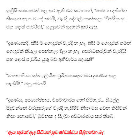
ඉංග්‍රීසි භාෂාවෙන් පල කර ඇති එම සටහනේ, “මෙතන දකින්න
තියෙන කැත ම දේ තමයි, වැරදි දේවල් පෙන්නලා “වින්දිතයා!
මත දොස් පැවරීම!,” යනුවෙන් සඳහන් කර ඇත.
“දූෂණයකදී, කිසි ම ගොදුරක් වැරදි නැහැ, කිසි ම ගොදුරක් තමන්
ගොදුරක් කියලා පෙන්නලා දීලා නැහැ, අපරාධකරුවන් වැරදියි
සහ දොස් පැවරිය යුතු බව අනිවාර්ය දෙයක්!”
“මතක තියාගන්න, ලිංගික ශ්‍රමිකයෙකුව පවා දූෂණය කළ
හැකියි!,” ඔහු පවසයි.
“දූෂණය, අපයෝජනය, විෂමාචාරය හෝ හිරිහැර… සියල්ල
සිදුවන්නේ වරදකරුගේ වැරදි හැසිරීම නිසා මිස වෙන කිසිවක්
නිසා නොවේ!,” බුවනක ද සිල්වා අවධාරණය කර තිබේ.
‘ඇය කුමක් ඇඳ සිටියත් ප්‍රචණ්ඩත්වය පිළිගන්න බෑ’