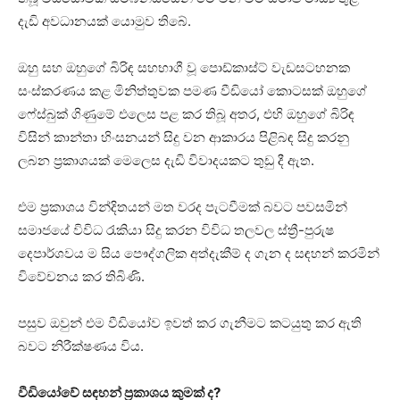
දැඩි අවධානයක් යොමුව තිබේ.
ඔහු සහ ඔහුගේ බිරිඳ සහභාගී වූ පොඩ්කාස්ට් වැඩසටහනක
සංස්කරණය කළ මිනිත්තුවක පමණ වීඩියෝ කොටසක් ඔහුගේ
ෆේස්බුක් ගිණුමේ එලෙස පළ කර තිබූ අතර, එහි ඔහුගේ බිරිඳ
විසින් කාන්තා හිංසනයන් සිදු වන ආකාරය පිළිබඳ සිදු කරනු
ලබන ප්‍රකාශයක් මෙලෙස දැඩි විවාදයකට තුඩු දී ඇත.
එම ප්‍රකාශය වින්දිතයන් මත වරද පැටවීමක් බවට පවසමින්
සමාජයේ විවිධ රැකියා සිදු කරන විවිධ තලවල ස්ත්‍රී-පුරුෂ
දෙපාර්ශවය ම සිය පෞද්ගලික අත්දැකීම් ද ගැන ද සඳහන් කරමින්
විවේචනය කර තිබිණි.
පසුව ඔවුන් එම වීඩියෝව ඉවත් කර ගැනීමට කටයුතු කර ඇති
බවට නිරීක්ෂණය විය.
වීඩියෝවේ සඳහන් ප්‍රකාශය කුමක් ද?