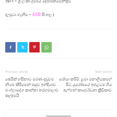
1971 – ශ්‍රී ලංකා දුම්රිය දෙපාර්තමේන්තුව
(උපුටා ගැනීම –
බීබීසී
සිංහල )
Previous article
Next article
ෂෙයික් හසිනාට මරණ දඬුවම
රෝයා කරිමි: ළමා මනාලියකගේ
නියම කිරීමෙන් පසුව ඉන්දියාව
සිට යුරෝපයේ ඉහළටම ගිය
බංග්ලාදේශ කාන්තා තරගමාලාව
ඇෆ්ගන් කායවර්ධන ක්‍රීඩිකාව
කල්දමයි