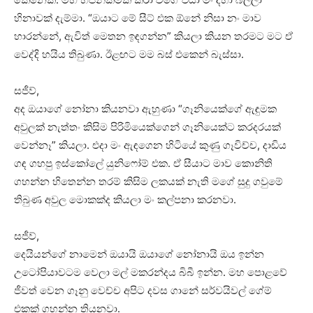
හිනාවක් දැම්මා. “ඔයාට මේ සීට් එක ඕනේ නිසා නං මාව
හාරන්නේ, ඇවිත් මෙතන ඉඳගන්න” කියලා කියන තරමට මට ඒ
වෙද්දි හයිය තිබුණා. ඊළඟට මම බස් එකෙන් බැස්සා.
සජීව්,
අද ඔයාගේ නෝනා කියනවා ඇහුණා “ගෑනියෙක්ගේ ඇඳුමක
අවුලක් නැත්තං කිසිම පිරිමියෙක්ගෙන් ගෑනියෙක්ට කරදරයක්
වෙන්නෑ” කියලා. එදා මං ඇඳගෙන හිටියේ කුණු ගෑවිච්ච, දාඩිය
ගඳ ගහපු ඉස්කෝලේ යුනිෆෝම් එක. ඒ සීයාට මාව කොනිති
ගහන්න හිතෙන්න තරම් කිසිම ලකයක් නැති මගේ සුදු ගවුමේ
තිබුණ අවුල මොකක්ද කියලා මං කල්පනා කරනවා.
සජීව්,
දෙයියන්ගේ නාමෙන් ඔයායි ඔයාගේ නෝනායි ඔය ඉන්න
උටෝපියාවටම වෙලා මල් මකරන්දය බිබී ඉන්න. මහ පොළවේ
ජීවත් වෙන ගෑනු වෙච්ච අපිට දවස ගානේ සර්වයිවල් ගේම්
එකක් ගහන්න තියනවා.