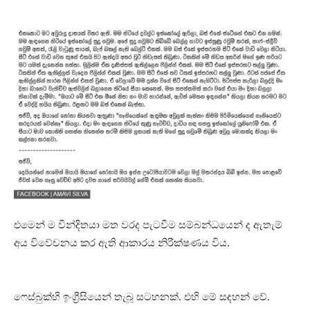
එමෙන් ම වින්දිතයා මත වරද පැටවීම සම්බන්ධයෙන් ද ඇතැම්
අය විවේචනය කර ඇති ආකාරය නිරීක්ෂණය විය.
ෆෙස්බුක්හි ඉංග්‍රීසියෙන් තැබූ සටහනක්. එහි මේ සඳහන් වේ.