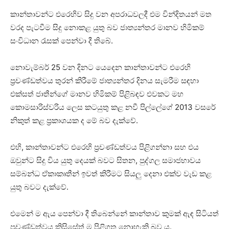
කාන්තාවන්ට එරෙහිව සිදු වන අපරාධවලදී එම වින්දිතයන් මත
වරද පැටවීම සිදු නොකළ යුතු බව ජාත්‍යන්තර මානව හිමිකම්
සංවිධාන රැසක් පෙන්වා දී තිබේ.
නොවැම්බර් 25 වන දිනට යෙදෙන කාන්තාවන්ට එරෙහි
ප්‍රචණ්ඩත්වය තුරන් කිරීමේ ජාත්‍යන්තර දිනය සැමරීම සඳහා
එක්සත් ජාතීන්ගේ මානව හිමිකම් පිළිබඳව එවකට මහ
කොමසාරිස්වරිය ලෙස කටයුතු කළ නවී පිල්ලේගේ 2013 වසරේ
නිකුත් කළ ප්‍රකාශයක ද මේ බව දැක්වේ.
එහි, කාන්තාවන්ට එරෙහි ප්‍රචණ්ඩත්වය පිළිගන්නා සහ එය
ඔවුන්ට සිදු විය යුතු දෙයක් බවට සිතන, පුද්ගල සමාජභාවය
සම්බන්ධ ඒකාකෘතීන් ඉවත් කිරීමට සියලු දෙනා එක්ව වැඩ කළ
යුතු බවට දැක්වේ.
එමෙන් ම ඇය පෙන්වා දී තිබෙන්නේ කාන්තාව කුමක් ඇඳ සිටියත්
ප්‍රචණ්ඩත්වය කිසිසේත් ම පිළිගත නොහැකි බව ය.