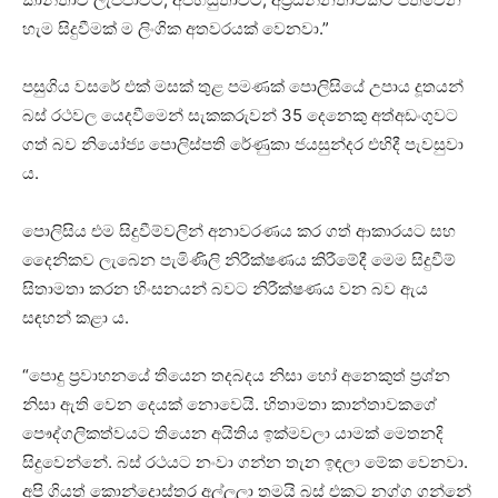
හැම සිදුවීමක් ම ලිංගික අතවරයක් වෙනවා.”
පසුගිය වසරේ එක් මසක් තුළ පමණක් පොලිසියේ උපාය දූතයන්
බස් රථවල යෙදවීමෙන් සැකකරුවන් 35 දෙනෙකු අත්අඩංගුවට
ගත් බව නියෝජ්‍ය පොලිස්පති රේණුකා ජයසුන්දර එහිදී පැවසුවා
ය.
පොලිසිය එම සිදුවීම්වලින් අනාවරණය කර ගත් ආකාරයට සහ
දෛනිකව ලැබෙන පැමිණිලි නිරීක්ෂණය කිරීමේදී මෙම සිදුවීම්
සිතාමතා කරන හිංසනයන් බවට නිරීක්ෂණය වන බව ඇය
සඳහන් කළා ය.
“පොදු ප්‍රවාහනයේ තියෙන තදබදය නිසා හෝ අනෙකුත් ප්‍රශ්න
නිසා ඇති වෙන දෙයක් නොවෙයි. හිතාමතා කාන්තාවකගේ
පෞද්ගලිකත්වයට තියෙන අයිතිය ඉක්මවලා යාමක් මෙතනදි
සිදුවෙන්නේ. බස් රථයට නංවා ගන්න තැන ඉඳලා මේක වෙනවා.
අපි ගියත් කොන්දොස්තර අල්ලලා තමයි බස් එකට නග්ග ගන්නේ