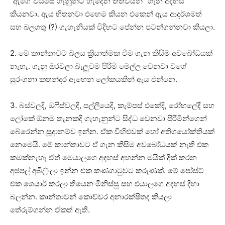
“ඇගේ වයසෙ ගෑනුන්ට හැදෙන තත්වයන්” ගැන අදහස්
කියනවා. ඇය හිතනවා එහෙම කියන එකෙන් ඇය ආදර්ශමත්
සහ බලගතු (?) ගැහැනියක් විදිහට පේන්න පටන්ගන්නවා කියලා.
2. මේ කාන්තාවට බලය ක්‍රියාත්මක වීම ගැන කිසිම අවබෝධයක්
නැහැ. ගෑනු ඔරවලා බැලුවම පිරිමි මෙල්ල වෙනවා වගේ
සුරංගනා කතන්දර ඇහෙන ලෝකයකින් ඇය එන්නෙ.
3. බස්වලදි, ඔෆිස්වලදි, පල්ලියෙදි, කැම්පස් එකේදි, රෝහලේදී සහ
ලෝකේ ඕනම තැනකදි ගැහැනුන්ට සිද්ධ වෙනවා පිරිමින්ගෙන්
බේරෙන්න සූදානම්ව ඉන්න. ඒක විහිළුවක් හෝ අතිශයෝක්තියක්
නෙමෙයි. මේ කාන්තාවට ඒ ගැන කිසිම අවබෝධයක් නැති එක
කමක්නැහැ ඒත් මෙයාලගෙ අදහස් අහන්න මයික් දික් කරන
අජපල් අබිලිංලා ඉන්න එක කණගාටුවට කරුණක්. මේ පෝස්ට්
එක ශෙයාර් කරලා තියෙන මිනිස්සු සහ එයාලගෙ අදහස් දිහා
බලන්න. කාන්තාවන් කොච්චර අනාරක්ෂිතද කියලා
තේරුම්ගන්න ඒකත් ඇති.