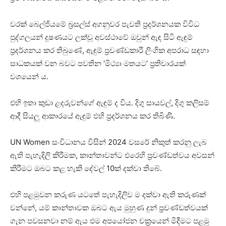
වරක් බෙල්ජියමේ බ්‍රසල්ස් අගනුවර පැවති ප්‍රදර්ශනයක විවිධ
පුද්ගලයන් දූෂණයට ලක්වූ අවස්ථාවේ ඔවුන් ඇඳ සිටි ඇඳුම්
ප්‍රදර්ශනය කර තිබුණේ, ඇඳුම් ප්‍රචණ්ඩකාරී ලිංගික අපරාධ සඳහා
සාධකයක් වන බවට පවතින ‘මිථ්‍යා මතයට’ ප්‍රතිචාරයක්
වශයෙන් ය.
එහි ඉතා කුඩා ළදරුවන්ගේ ඇඳුම් ද විය. දිගු සායවල්, දිගු කලිසම්
ආදී සියලු ආකාරයේ ඇඳුම් එහි ප්‍රදර්ශනය කර තිබිණි.
UN Women සංවිධානය විසින් 2024 වසරේ නිකුත් කරනු ලැබ
ඇති පැහැදිලි කිරීමක, කාන්තාවන්ට එරෙහි ප්‍රචණ්ඩත්වය අවසන්
කිරීමට ඔබට කළ හැකි දේවල් 10ක් දක්වා තිබේ.
එහි පළමුවන කරුණ යටතේ පැහැදිලිව ම දක්වා ඇති කරුණක්
වන්නේ, යම් කාන්තාවක ඔබට ඇය මුහුණ දුන් ප්‍රචණ්ඩත්වයක්
ගැන පවසනවා නම් ඇය එම අපයෝජන චක්‍රයෙන් මිදීමට පළමු