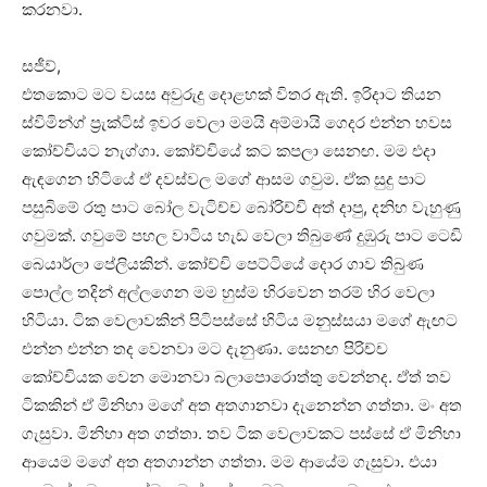
කරනවා.
සජීව්,
එතකොට මට වයස අවුරුදු දොළහක් විතර ඇති. ඉරිදාට තියන
ස්විමින්ග් ප්‍රැක්ටිස් ඉවර වෙලා මමයි අම්මායි ගෙදර එන්න හවස
කෝච්චියට නැග්ගා. කෝච්චියේ කට කපලා සෙනඟ. මම එදා
ඇඳගෙන හිටියේ ඒ දවස්වල මගේ ආසම ගවුම. ඒක සුදු පාට
පසුබිමේ රතු පාට බෝල වැටිච්ච බෝරිච්චි අත් දාපු, දනිහ වැහුණු
ගවුමක්. ගවුමේ පහල වාටිය හැඩ වෙලා තිබුණේ දුඹුරු පාට ටෙඩි
බෙයාර්ලා පේලියකින්. කෝච්චි පෙට්ටියේ දොර ගාව තිබුණ
පොල්ල තදින් අල්ලගෙන මම හුස්ම හිරවෙන තරම් හිර වෙලා
හිටියා. ටික වෙලාවකින් පිටිපස්සේ හිටිය මනුස්සයා මගේ ඇඟට
එන්න එන්න තද වෙනවා මට දැනුණා. සෙනඟ පිරිච්ච
කෝච්චියක වෙන මොනවා බලාපොරොත්තු වෙන්නද. ඒත් තව
ටිකකින් ඒ මිනිහා මගේ අත අතගානවා දැනෙන්න ගත්තා. මං අත
ගැසුවා. මිනිහා අත ගත්තා. තව ටික වෙලාවකට පස්සේ ඒ මිනිහා
ආයෙම මගේ අත අතගාන්න ගත්තා. මම ආයේම ගැසුවා. එයා