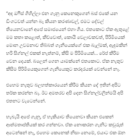
“අද ඔෆිස් ගිහිල්ලා එන ගෑනු කෙනෙකුගෙන් බස් එකේ යන
ඩිංගටවත් යන්න බෑ කියන කරණාවල්, එමට දේවල්
තියෙනවානේ අපේ සමාජයෙන් එහා ගිය. එතකොට ඒක ඇතුළේ
මම කතා කළොත්, කිව්වොත්, කොයි වෙලාවකවත්, පිරිමියෙක්
මොන උවමනාව තිබ්බත් ගෑනියෙක්ගේ එක බැල්මක්, ඇඳුමකින්
හරි සිග්නල් එකක් නැත්නම්, කිසි ම පිරිමියෙක්… රේප් කිරීම
වෙන දෙයක්. බලෙන් ගෙන යාමක්නේ එතකොට. ඒක නැතුව
කිසිම පිරිමියෙකුගෙන් ගෑනියෙකුට කරදරයක් වෙන්නේ නෑ.
එහෙම නැතුව බලහත්කාරයෙන් කිරීම කියන දේ ඉතින් අපිට
තර්ක කරන්න බෑ. ඊට අමතරව අපි දෙන සිග්නල්වලින්මයි අපි
එතනට වැටෙන්නේ.
හැබැයි අපේ ගෑනු, ඒ හැකියාව තියෙනවා කියන එකෙන්
ආත්මතෘප්තියක් කර ගන්නවා. ඒක නොකරන ගෑනිට කවුරුත්
අටෙන්ෂන් නෑ, එහෙම කෙනෙක් නිසා නෙමේ, එයාට එක ඕන