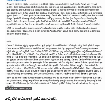
මේ, එම සටහනේ ඉතිරි කොටසයි.