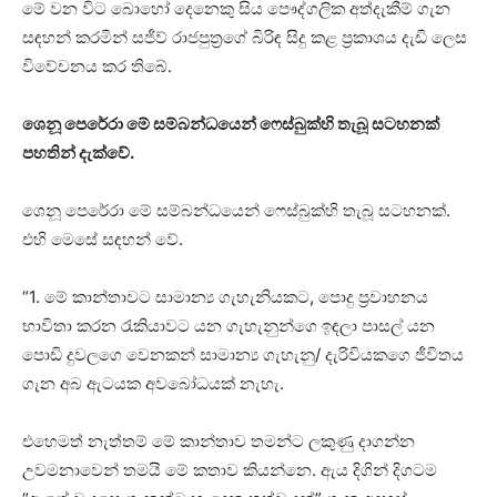
මේ වන විට බොහෝ දෙනෙකු සිය පෞද්ගලික අත්දැකීම් ගැන
සඳහන් කරමින් සජීව් රාජපුත්‍රගේ බිරිඳ සිදු කළ ප්‍රකාශය දැඩි ලෙස
විවේචනය කර තිබේ.
ශෙනූ පෙරේරා මේ සම්බන්ධයෙන් ෆෙස්බුක්හි තැබූ සටහනක්
පහතින් දැක්වේ.
ශෙනූ පෙරේරා මේ සම්බන්ධයෙන් ෆෙස්බුක්හි තැබූ සටහනක්.
එහි මෙසේ සඳහන් වේ.
“1. මේ කාන්තාවට සාමාන්‍ය ගැහැනියකට, පොදු ප්‍රවාහනය
භාවිතා කරන රැකියාවට යන ගැහැනුන්ගෙ ඉඳලා පාසල් යන
පොඩි දුවලගෙ වෙනකන් සාමාන්‍ය ගැහැනු/ දැරිවියකගෙ ජීවිතය
ගැන අබ ඇටයක අවබෝධයක් නැහැ.
එහෙමත් නැත්තම් මේ කාන්තාව තමන්ට ලකුණු දාගන්න
උවමනාවෙන් තමයි මේ කතාව කියන්නෙ. ඇය දිගින් දිගටම