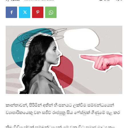
කාන්තාවන්, පිරිමින් අතින් හිංසනයට ලක්වීම සම්බන්ධයෙන්
ව්‍යාපාරිකයෙකු වන සජීව් රාජපුත්‍ර සිය ෆේස්බුක් ගිණුමේ පළ කර
තිබූ වීඩියෝවක් සම්බන්ධයෙන් මේ වන විට සමාජ මාධ්‍ය තුළ