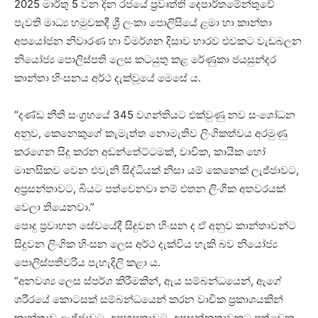
2025 මාර්තු 5 වන දින රජයේ ප්‍රවෘත්ති දෙපාර්තමේන්තුවේ
පැවති මාධ්‍ය හමුවකදී ශ්‍රී ලංකා පොලිසියේ ළමා හා කාන්තා
අපයෝජන නිවාරණ හා විමර්ශන දිසාව භාරව එවකට වැඩබලන
නියෝජ්‍ය පොලිස්පති ලෙස කටයුතු කළ රේණුකා ජයසුන්දර
කාන්තා හිංසනය අර්ථ දැක්වූයේ මෙසේ ය.
“දණ්ඩ නීති සංග්‍රහයේ 345 වගන්තියට එක්වුණු නව සංශෝධන
අනුව, කෙනෙකුගේ කැමැත්ත නොමැතිව ලිංගිකත්වය අරමුණු
කරගෙන සිදු කරන අඩන්තේට්ටමක්, වාචික, කායික හෝ
මානසිකව වෙන එවැනි සිද්ධියක් නිසා යම් කෙනෙක් ලැජ්ජාවට,
අප්‍රසන්තාවට, බියට පත්වෙනවා නම් එතන ලිංගික අතවරයක්
වෙලා තියෙනවා.”
පොදු ප්‍රවාහන සේවයේදී සිදුවන හිංසන ද ඒ අනුව කාන්තාවන්ට
සිදුවන ලිංගික හිංසන ලෙස අර්ථ දැක්විය හැකි බව නියෝජ්‍ය
පොලිස්පතිවරිය පැහැදිලි කළා ය.
“අනවශ්‍ය ලෙස ස්පර්ශ කිරීමකින්, ඇය සම්බන්ධයෙන්, ඇගේ
ශරීරයේ කොටසක් සම්බන්ධයෙන් කරන වාචික ප්‍රකාශයකින්
කාන්තාව ලැජ්ජාවට, අපහසුතාවට, අප්‍රසන්නතාවකට පත්වෙන