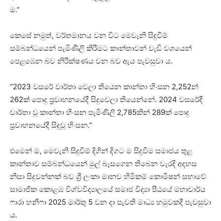
ම.”
කෙසේ නමුත්, වර්තමානය වන විට මෙවැනි සිදුවීම්
සම්බන්ධයෙන් පැමිණිලි කිරීමට කාන්තාවන් වැඩි වශයෙන්
පෙළඹෙන බව නිරීක්ෂණය වන බව ඇය පැවසුවා ය.
“2023 වසරේ වාර්තා වෙලා තියෙන කාන්තා හිංසන 2,252න්
262ක් පොදු ප්‍රවාහනයේදී සිදුවෙලා තියෙන්නේ. 2024 වසරේදී
වාර්තා වූ කාන්තා හිංසන පැමිණිලි 2,785කින් 289ක් පොදු
ප්‍රවාහනයේදී සිදුවූ හිංසන.”
එමෙන් ම, මෙවැනි සිදුවීම් දිගින් දිගට ම සිදුවීම සමාජය තුළ
කාන්තාව සම්බන්ධයෙන් මුල් බැසගෙන තිබෙන වැරදි අදහස
නිසා සිදුවන්නක් බව ශ්‍රී ලංකා මානව හිමිකම් කොමිෂන් සභාවේ
සාමාජික කොළඹ විශ්වවිද්‍යාලයේ සමාජ විද්‍යා පීඨයේ මහාචාර්ය
ෆාරා හනීෆා 2025 මාර්තු 5 වන දා පැවති මාධ්‍ය හමුවකදී පැවසුවා
ය.