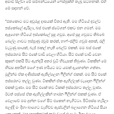
අමාවී සිල්වා මේ සම්බන්ධයෙන් ෆෙස්බුක්හි තැබූ සටහනක්. එහි
මේ සඳහන් වේ.
“එතකොට මට අවුරුදු දාසයක් විතර ඇති. මම හිටියේ දවල්ට
ඉස්කෝලේ ඇරිලා, බස් එකේ ස්ටේශන් එකට එන ගමන්. මම
ඇඳගෙන හිටියේ ඉස්කෝලේ සුදු ගවුම. අපේ සුදු ගවුමට තිබ්බේ
බෙල්ල ගාවට ඉස්සුණු රවුම් කරක්, හාෆ්-ස්ලීව් ගවුම් අතක්, රැලි
වැටුණු සායක්, බැජ් බකල් නැති බෙල්ට් එකක්. මම බස් එකේ
ඉස්සරහම සීට් එකේ වාඩි වෙලා හිටියා. සීට් එකේ වාඩි වෙන
කුෂන් එකයි පිට ඇන්දයි අතර චූටි හිඩැසක් තිබුණා. ටිකකින් මේ
හිඩස අතරින් මගේ ඉණ හරියට මට යමක් දැනෙන්න ගත්තා.
මුලින්ම ඒක දණිස්සක් ඇතිල්ලෙන ෆීලින්ග් එකක්. මම සීට් එකේ
ඉස්සරහට තල්ලු වුණා. ටිකකින් ඒක ඇඟිල්ලක් වැදෙන ෆීලින්ග්
එකක් වුණා. මම සීට් එකේ තව ටිකක් ඉස්සරහට තල්ලු වුණා.
ඊටත් පස්සේ ඒක ඇඟිල්ලකින් හාරන ෆීලින්ග් එකක් වුණා. ඒ
වෙලාවේ මම දුන්න වගේ සීට් එකෙන් නැගිට්ටා. පිටිපස්ස හැරිලා
බලද්දි මං දිහා බාගෙට වැහිච්ච ඇස්වලින් බලාගෙන හිටියේ සීයා
කෙනෙක්. මහ හපන්කමක් කරා වගේ එයා මං දිහා බලලා