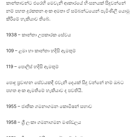
කාන්තාවන්ට එරෙහි මෙවැනි ආකාරයේ හිංසනයක් සිදුවන්නේ
නම් පහත දුරකතන අංක අමතා ඒ සම්බන්ධයෙන් පැමිණිලි යොමු
කිරීමේ හැකියාව තිබේ.
1938 – කාන්තා උපකාරක සේවය
109 – ළමා හා කාන්තා හදිසි ඇමතුම්
119 – පොලිස් හදිසි ඇමතුම්
පොදු ප්‍රවාහන සේවයකදී එවැනි දෙයක් සිදු වන්නේ නම් ඔබට
පහත අංක ඇමතීමේ හැකියාව ද පවතියි.
1955 – ජාතික ගමනාගමන කොමිෂන් සභාව
1958 – ශ්‍රී ලංකා ගමනාගමන මණ්ඩලය