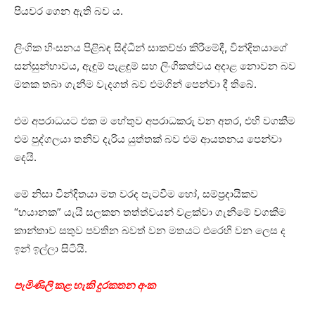
පියවර ගෙන ඇති බව ය.
ලිංගික හිංසනය පිළිබඳ සිද්ධීන් සාකච්ඡා කිරීමේදී, වින්දිතයාගේ
සන්සුන්භාවය, ඇඳුම් පැළඳුම් සහ ලිංගිකත්වය අදාළ නොවන බව
මතක තබා ගැනීම වැදගත් බව එමගින් පෙන්වා දී තිබේ.
එම අපරාධයට එක ම හේතුව අපරාධකරු වන අතර, එහි වගකීම
එම පුද්ගලයා තනිව දැරිය යුත්තක් බව එම ආයතනය පෙන්වා
දෙයි.
මේ නිසා වින්දිතයා මත වරද පැටවීම හෝ, සම්ප්‍රදායිකව
“භයානක” යැයි සලකන තත්ත්වයන් වළක්වා ගැනීමේ වගකීම
කාන්තාව සතුව පවතින බවත් වන මතයට එරෙහි වන ලෙස ද
ඉන් ඉල්ලා සිටියි.
පැමිණිලි කළ හැකි දුරකතන අංක