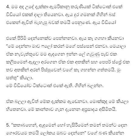
4. මම අද උදේ දැක්කා ඇමරිකානු තරුණියක් ටික්ටොක් එකේ
වීඩියෝ එකක් දාලා තියෙනවා. ඇය දුර ගමනක් ගිහින් බස්
එකෙන් ඇවිත් බැහැපු බවක් තමයි පෙනුණෙ. ඇය වීඩියෝ
එකේ පිරිමි දෙන්නෙක්ව පෙන්නනවා. ඇය කෑ ගගහා කියනවා
“මේ දෙන්නා මාව ෆලෝ කරන් මගේ පස්සෙන් එනවා. මෙයාලා
ඒක නැවැත්තුවෙ මම ඇඳගෙන ඉන්න ලේ ගෑවුණු පෑඩ් එක
කලිසමෙන් ඇදලා අරගෙන ඒක එක අතකින් සහ පෙපර් ස්ප්‍රේ එක
තව අතකින් අරන් පිස්සුවෙන් වගේ කෑ ගහන්න ගත්තමයි. මුං
සත්තු” කියලා.
මේ වීඩියෝව ටික්ටොක් එකේ ඇති. ගිහින් බලන්න.
ඒක බලලා ඇවිත් මේක දැක්කම ඇඬෙනවා. මොක්කුද මේ කියලා
හිතෙනවා. මේ කාන්තාව ගැන දැනෙන අප්‍රසාදය අසීමිතයි.
5. “කතාබහෙන්, ඇඳුමෙන් හෝ හැසිරීමෙන් තමන් තමන්ට දෙන
ගෞරවයම තමයි ලෝකය ඔබට දෙන්නෙ” වගේ බණ කියන්න