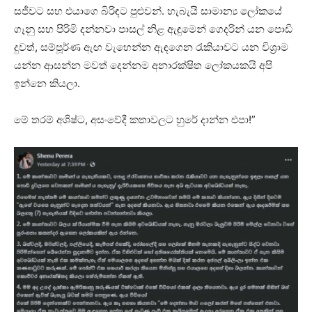
සජීවට සහ එයාගෙ බිරිඳට පුළුවන්. හැබැයි සාමාන්‍ය ලෝකයේ
ගෑනු සහ පිරිමි දන්නවා පාසල් නිළ ඇඳුමෙන් ගෙදරින් යන පොඩි
දුවත්, සම්පූර්ණ ඇඟ වැහෙන්න ඇඳගෙන රැකියාවට යන විශ්‍රාම
යන්න ආසන්න මවත් දෙන්නම අනාරක්ෂිත ලෝකයකයි අපි
ඉන්නෙ කියලා.
මේ තරම් අශිෂ්ට, අසංවේදී කතාවලට හුරේ දාන්න එපා!”