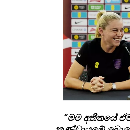
“මම අතීතයේ ඒවා
කණ්ඩායමේ බොහෝ ක