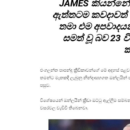
JAMES කියන්නේ 
ඇත්තටම කවදාවත් 
තමා එම අපවාදයන
සමත් වූ බව 23 
ක
එංගලන්ත පාපන්දු ක්‍රීඩිකාවන්ගේ මේ අදහස් පළ
තමන්ට මෑතකදී ලැබුනු නින්දාසහගත ඔන්ලයින්
පසුව.
විශේෂයෙන් ඔන්ලයින් ක්‍රීඩා ඔට්ටු ඇල්ලීම සම්බන
වසරවල වැඩිවී තිබෙනවා.