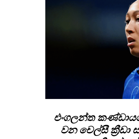
එංගලන්ත කණ්ඩායමේ 
වන චෙල්සී ක්‍රීඩා 