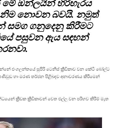
මේ ඔන්ලයින් හිරිහැරය
නිම නොවන බවයි. නමුත්
් සමග ගනුදෙනු කිරීමට
වියේ පසුවන ඇය සඳහන්
රනවා.
වන්නේ එංගලන්තයේ සුපිරි ටෙනිස් ක්‍රීඩිකාව වන කේටී බෝල්ට
 පණිවුඩ හා මරණ තර්ජන පිළිබඳව අනාවරණය කිරීමෙන්
්ධයෙන් ක්‍රීඩක ක්‍රීඩිකාවන් වෙත එල්ල වන පරිභව කිරීම් මෑත