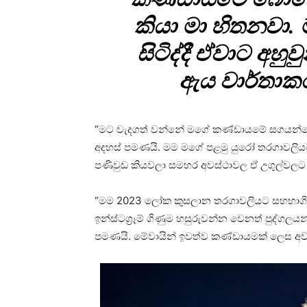
කියා මා හිතනවා.
සිටිද්දී ඒවාට අහුව
ඇය වාර්තාකරු
“මට වැදගත් වන්නේ මගේ කණ්ඩායමේ සගයන්ගෙ
අදහස් පමණයි. මම මගේ පළමු යුරෝ තරගාවලියට ක්‍
පණිවුඩ කියවලා සමහර අවස්ථාවල ඒ උගුල්වලට අ
“මම 2023 ලෝක කුසලාන තරගාවලියට සහභාගි ව
ඉන්ස්ටග්‍රෑම් ගිණුම හසුරුවන්න වෙනත් පුද්
පමණයි. මේවායින් ඉවත්ව කණ්ඩායමක් ලෙස අවධ