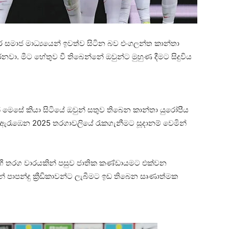
ුර සමාජ මාධ්‍යයෙන් ඉවත්ව සිටින බව එංගලන්ත කාන්තා
කරනවා. මීට හේතුව වී තිබෙන්නේ ඔවුන්ට මුහුණ දීමට සිදුවිය
ින් මෙසේ කියා සිටියේ ඔවුන් සතුව තිබෙන කාන්තා යුරෝපීය
යේ ඇරැඹෙන 2025 තරගාවලියේ රැකගැනීමට සූදානම් වෙමින්
රාහී තරග වාරයකින් පසුව ජාතික කණ්ඩායමට එක්වන
මින් පාපන්දු ක්‍රීඩිකාවන්ට ලැබීමට ඉඩ තිබෙන සෘණාත්මක