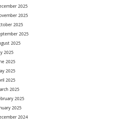
ecember 2025
ovember 2025
ctober 2025
eptember 2025
ugust 2025
ly 2025
une 2025
ay 2025
ril 2025
arch 2025
ebruary 2025
nuary 2025
ecember 2024