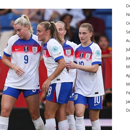
D
N
O
S
A
Ju
J
M
Ap
M
F
Ja
D