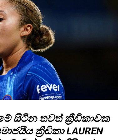
සිටින තවත් ක්‍රීඩිකාවක
සමාජයීය ක්‍රීඩිකා LAUREN