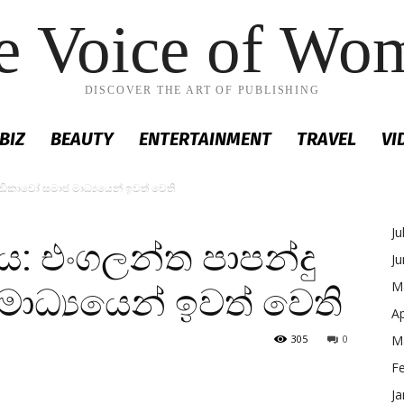
e Voice of Wo
DISCOVER THE ART OF PUBLISHING
BIZ
BEAUTY
ENTERTAINMENT
TRAVEL
VI
‍රීඩිකාවෝ සමාජ මාධ්‍යයෙන් ඉවත් වෙති
Ju
රය: එංගලන්ත පාපන්දු
J
M
 මාධ්‍යයෙන් ඉවත් වෙති
Ap
305
0
M
F
Ja