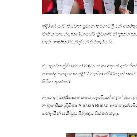
ඉදිරියේ පැවැත්වෙන ප්‍රධාන තරගාවලියන් අතරත
ජාතික පාපන්දු කණ්ඩායමේ ක්‍රීඩිකාවන් ප්‍රකාශ 
හැකි හානිකර ඔන්ලයින් හිරිහැරය යි.
එංගලන්ත ක්‍රීඩිකාවන් මාධ්‍ය වෙත අදහස් දක්වම
පාපන්දු කුසලානය ජූලි 2 වැනිදා ස්විට්සලන්ත
සිටින අතරතුර.
ආසනල් කණ්ඩායම සමග චැම්පියන්ස් ලීග් ජයග්‍
ආක්‍රමණික ක්‍රීඩිකා Alessia Russo අදහස් දක්ව
ඔන්ලයින් පණිවුඩ පිළිබඳව විස්තර කළා.