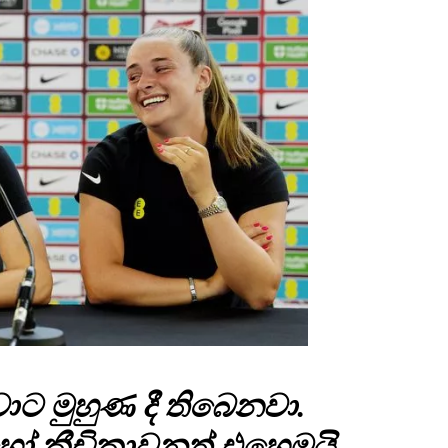
ට මුහුණ දී තිබෙනවා.
්‍රීඩිකාවනුත් එහෙමයි