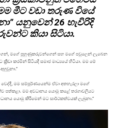
 මම මීට වඩා තරුණ වියේ
ුනා” යනුවෙන් 26 හැවිරිදි
වන්ට කියා සිටියා.
න්, මගේ පුහුණුකරුවන්ගෙන් සහ මගේ පවුලෙන් ලැබෙන
රීඩා කරමින් සිටියදී සමාජ මාධ්‍යයේ හිටියා. මම මේ
හුවුනා.”
ෙද්දී, මම සම්පූර්ණයෙන්ම ඒවා අතහැරලා මගේ
ගලයන්ව පත්කළා. මම අවධානය යොමු කළේ තරගාවලියට
ානය යොමු කිරීමෙන් මට සාර්ථකත්වයක් ලැබුනා.”