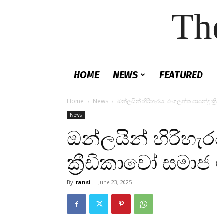
Th
HOME
NEWS
FEATURED
Home
News
ඔන්ලයින් හිරිහැරය: එංගලන්ත පාපන්දු ක්
News
ඔන්ලයින් හිරිහැ
ක්‍රීඩිකාවෝ සමාජ
By
ransi
-
June 23, 2025