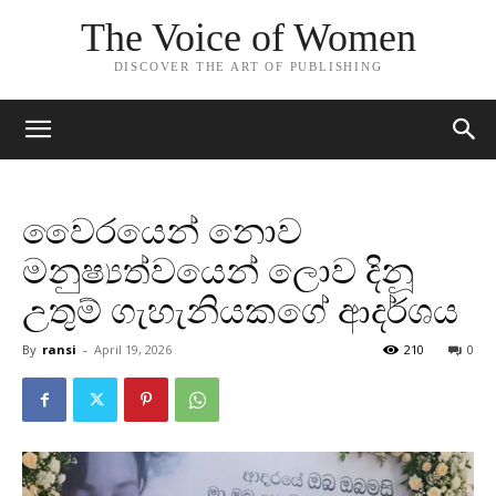
The Voice of Women
DISCOVER THE ART OF PUBLISHING
වෛරයෙන් නොව
මනුෂ්‍යත්වයෙන් ලොව දිනූ
උතුම් ගැහැනියකගේ ආදර්ශය
By
ransi
-
April 19, 2026
210
0