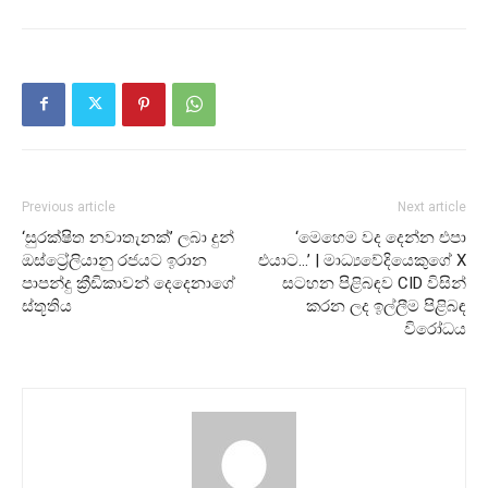
Previous article
Next article
‘සුරක්ෂිත නවාතැනක්’ ලබා දුන්
‘මෙහෙම වද දෙන්න එපා
ඔස්ට්‍රේලියානු රජයට ඉරාන
එයාට…’ | මාධ්‍යවේදියෙකුගේ X
පාපන්දු ක්‍රීඩිකාවන් දෙදෙනාගේ
සටහන පිළිබඳව CID විසින්
ස්තූතිය
කරන ලද ඉල්ලීම පිළිබඳ
විරෝධය