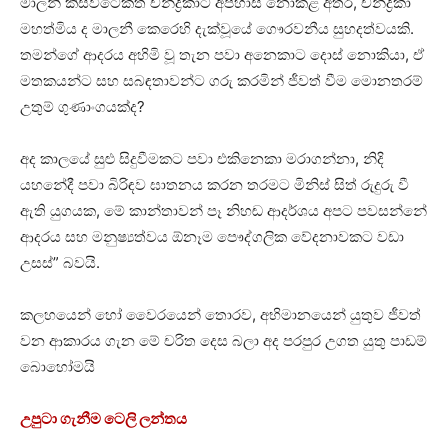
මාලනී කිසිවිටෙකත් චන්ද්‍රිකාට අපහාස නොකළ අතර, චන්ද්‍රිකා
මහත්මිය ද මාලනී කෙරෙහි දැක්වූයේ ගෞරවනීය සුහදත්වයකි.
තමන්ගේ ආදරය අහිමි වූ තැන පවා අනෙකාට දොස් නොකියා, ඒ
මතකයන්ට සහ සබඳතාවන්ට ගරු කරමින් ජීවත් වීම මොනතරම්
උතුම් ගුණාංගයක්ද?
අද කාලයේ සුළු සිදුවීමකට පවා එකිනෙකා මරාගන්නා, නිදි
යහනේදී පවා බිරිඳව ඝාතනය කරන තරමට මිනිස් සිත් රුදුරු වී
ඇති යුගයක, මේ කාන්තාවන් පෑ නිහඬ ආදර්ශය අපට පවසන්නේ
ආදරය සහ මනුෂ්‍යත්වය ඕනෑම පෞද්ගලික වේදනාවකට වඩා
උසස්” බවයි.
කලහයෙන් හෝ වෛරයෙන් තොරව, අභිමානයෙන් යුතුව ජීවත්
වන ආකාරය ගැන මේ චරිත දෙස බලා අද පරපුර උගත යුතු පාඩම්
බොහෝමයි
උපුටා ගැනීම ටෙලි ලන්තය