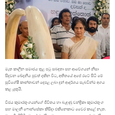
මෑත කාලීන සමාජය තුළ පටු සබඳතා සහ ආවේගයන් නිසා
සිදුවන ඛේදනීය පුවත් දකින විට, අතීතයේ අපේ රටේ සිටි මේ
සුවිශේෂී කාන්තාවන් දෙපළ ලබා දුන් ආදර්ශය සැබවින්ම අගය
කළ යුතුයි.
විජය කුමාරතුංගයන්ගේ ජීවිතය හා බැඳුණු චන්ද්‍රිකා කුමාරතුංග
සහ මාලනී ෆොන්සේකා කිසිදා එකිනෙකාට වෛර කළේ නැත.