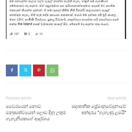
Previous article
Next article
වෛරයෙන් නොව
සදාතනික ප්‍රේමානුවේදනාවේ
මනුෂ්‍යත්වයෙන් ලොව දිනූ උතුම්
අන්දරය “ගැහැණු ළමයි”
ගැහැනියකගේ ආදර්ශය