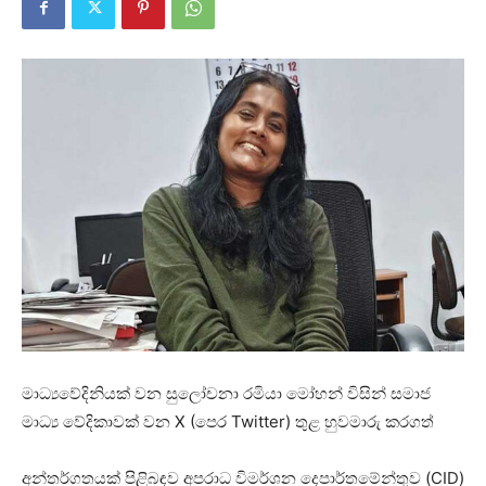
මාධ්‍යවේදිනියක් වන සුලෝචනා රමියා මෝහන් විසින් සමාජ
මාධ්‍ය වේදිකාවක් වන X (පෙර Twitter) තුළ හුවමාරු කරගත්
අන්තර්ගතයක් පිළිබඳව අපරාධ විමර්ශන දෙපාර්තමේන්තුව (CID)