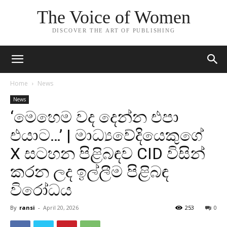
The Voice of Women
DISCOVER THE ART OF PUBLISHING
Home
News
News
‘මෙහෙම වද දෙන්න එපා
එයාට…’ | මාධ්‍යවේදියෙකුගේ
X සටහන පිළිබඳව CID විසින්
කරන ලද ඉල්ලීම පිළිබඳ
විරෝධය
By
ransi
-
April 20, 2026
253
0