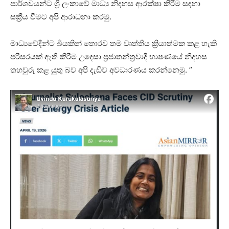
පාර්ශවයන්ට ශ්‍රී ලංකාවේ මාධ්‍ය නිදහස ආරක්ෂා කිරීම සඳහා
සක්‍රීය වීමට අපි ආරාධනා කරමු.
මාධ්‍යවේදීන්ට බියකින් තොරව තම වෘත්තිය ක්‍රියාත්මක කළ හැකි
පරිසරයක් ඇති කිරීම උදෙසා ප්‍රජාතන්ත්‍රවාදී භාෂණයේ නිදහස
තහවුරු කළ යුතු බව අපි දැඩිව අවධාරණය කරන්නෙමු. ”