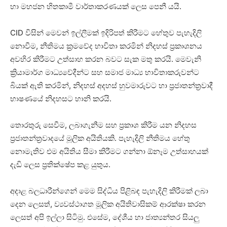
හා මහජන හිතකාමී වාර්තාකරණයක් ලෙස පෙනී යයි.
CID විසින් මෙවන් ඉල්ලීමක් ඉදිරිපත් කිරීමට හේතුව පැහැදිලි
නොවීම, නීතිමය ක්‍රමවේද භාවිතා කරමින් නිදහස් ප්‍රකාශනය
අවහිර කිරීමට උත්සාහ කරන බවට සැක මතු කරයි. මෙවැනි
ක්‍රියාමාර්ග මාධ්‍යවේදීන්ට සහ සමාජ මාධ්‍ය භාවිතාකරුවන්ට
බියක් ඇති කරමින්, නිදහස් අදහස් හුවමාරුවට හා ප්‍රජාතන්ත්‍රවාදී
භාෂණයේ නිදහසට හානි කරයි.
තොරතුරු සෙවීම, ලබාගැනීම සහ ප්‍රකාශ කිරීම යන නිදහස
ප්‍රජාතන්ත්‍රවාදයේ මූලික අයිතියකි. පැහැදිලි නීතිමය හේතු
නොමැතිව එම අයිතිය සීමා කිරීමට ගන්නා ඕනෑම උත්සාහයක්
දැඩි ලෙස ප්‍රතික්ෂේප කළ යුතුය.
අදාළ බලධාරීන්ගෙන් මෙම සිද්ධිය පිළිබඳ පැහැදිලි කිරීමක් ලබා
දෙන ලෙසත්, ව්‍යවස්ථාගත මූලික අයිතිවාසිකම් ආරක්ෂා කරන
ලෙසත් අපි ඉල්ලා සිටිමු. එසේම, දේශීය හා ජාත්‍යන්තර සියලු