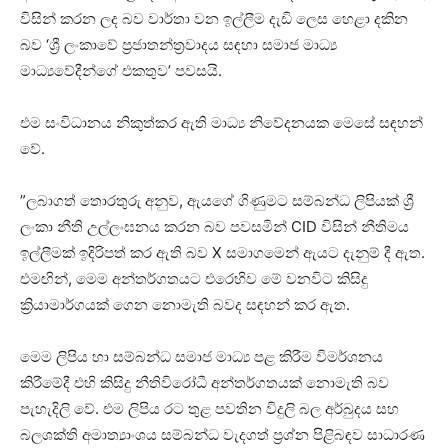
විසින් කරන ලද බව වාර්තා වන ඉල්ලීම දැඩි ලෙස හෙළා දකින
බව ‘ශ්‍රී ලංකාවේ ප්‍රජාතන්ත්‍රවාදය සඳහා සමාජ මාධ්‍ය
මාධ්‍යවේදීන්ගේ එකතුව’ පවසයි.
එම සංවිධානය නිකුත්කර ඇති මාධ්‍ය නිවේදනයක මෙසේ සඳහන්
වේ.
”ලබාගත් තොරතුරු අනුව, ඇයගේ ගිණුමට සම්බන්ධ ලිපියක් ශ්‍රී
ලංකා නීති උල්ලංඝනය කරන බව පවසමින් CID විසින් නීතිමය
ඉල්ලීමක් ඉදිරිපත් කර ඇති බව X සමාගමෙන් ඇයට දැනුම් දී ඇත.
එමඟින්, මෙම අන්තර්ගතයට එරෙහිව මේ වනවිට කිසිදු
ක්‍රියාමාර්ගයක් ගෙන නොමැති බවද සඳහන් කර ඇත.
මෙම ලිපිය හා සම්බන්ධ සමාජ මාධ්‍ය පළ කිරීම විමර්ශනය
කිරීමේදී එහි කිසිදු නීතිවිරෝධී අන්තර්ගතයක් නොමැති බව
පැහැදිලි වේ. එම ලිපිය රට තුළ පවතින විදුලි බල අර්බුදය සහ
බලශක්ති අමාත්‍යාංශය සම්බන්ධ වැදගත් ප්‍රශ්න පිළිබඳව සාධාරණ