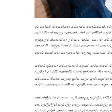
දරුවන්ගේ තියෙන්නෙ වෙනස්ම පෞරුෂයක්. දර
දෙමව්පියන් හදලා දෙන්නේ. ඒත් ටොක්සික් දෙ
ඇතුලෙම තියාගන්න උත්සාහ කරන එක. මං මේ 
නෙවෙයි. නමුත් ඕනවට වඩා අණසක යටතේ දරුවා
පෞරුෂයක් ගොඩනැගෙන්න ලොකු ඉඩකඩක් ති
සමහර දරුවො මොනවාහරි දෙයක් කරපු ගමන් හිමීට
වැරදිද? අම්මයි තාත්තයි බලන් ඉන්නවද කියන ස
සමාජයට ගියාම ලොකු ප්‍රශ්නවලට මූණ දෙන්න සි
තරමට සමහර ටොක්සික් දෙමාපියන්ගෙ රැහැන ශක්
කොන්ක්‍රීට් බදාම දාලා, ලෑලි ගහලා, සැටලිම හ
නෑ. ලෑලිවලින් සැකිල්ල හදලා දෙනවා. සැකිල්ල 
දරුවාව අරන් යනවා එක ලෙවල් එකකට. එයාට ස්