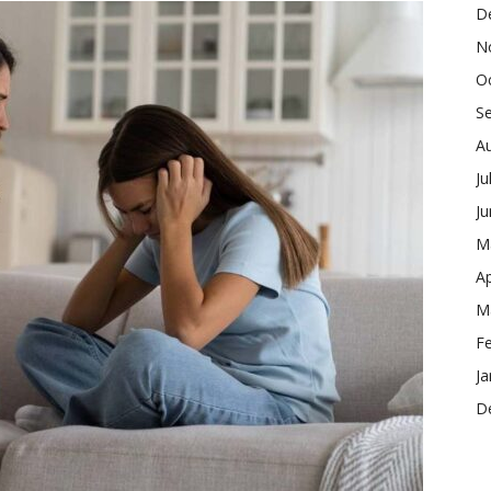
D
N
O
S
A
Ju
J
M
Ap
M
F
Ja
D