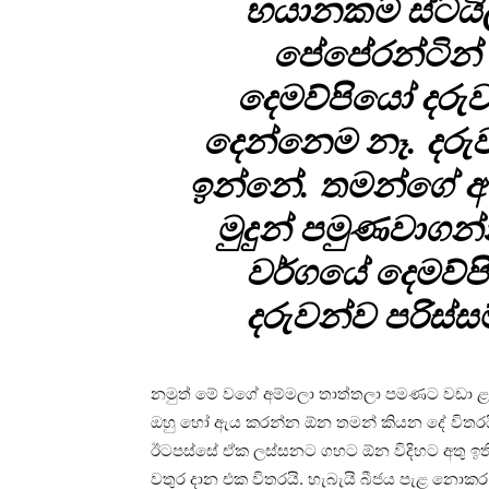
භයානකම ස්ටයිල
පේපේරන්ටින්
දෙමව්පියෝ දරු
දෙන්නෙම නෑ. දරුව
ඉන්නේ. තමන්ගේ අප
මුදුන් පමුණවාග
වර්ගයේ දෙමව්
දරුවන්ව පරිස්
නමුත් මේ වගේ අම්මලා තාත්තලා පමණට වඩා ළ
ඔහු හෝ ඇය කරන්න ඕන තමන් කියන දේ විතරයි 
ඊටපස්සේ ඒක ලස්සනට ගහට ඕන විදිහට අතු ඉත
වතුර දාන එක විතරයි. හැබැයි බීජය පැළ නොක