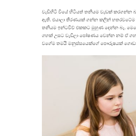
වැඩිහිටි වියේ හිටියත් තනියම වැඩක් කරගන්න බැ
ඇති. එයාලා තීරණයක් ගන්න කලින් හතරවටේම
තනියම ඉන්ටවීව් එකකට මුහුණ දෙන්න බෑ. මෙහ
ගහක් උසට වැඩිලා පෝෂණය වෙන්න නම් ඒ ගහ බ
වගේම තමයි මනුස්සයෙක්ගේ පෞරුෂයක් ගොඩන