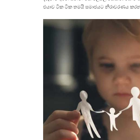
එයාව ටික ටික තමයි සමාජයට නිරාවරණය කරන