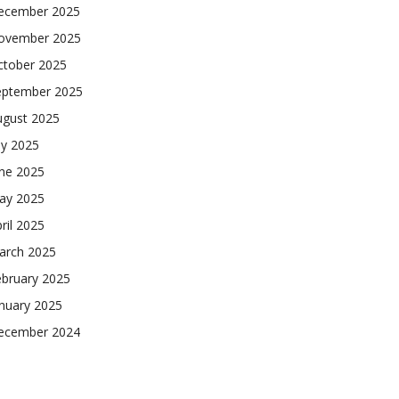
ecember 2025
ovember 2025
ctober 2025
eptember 2025
ugust 2025
ly 2025
une 2025
ay 2025
ril 2025
arch 2025
ebruary 2025
nuary 2025
ecember 2024