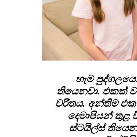
හැම පුද්ගලයෙ
තියෙනවා. එකක් වැ
චරිතය. අන්තිම එක
දෙමාපියන් තුළ ව
ස්ටයිල්ස් තියෙන