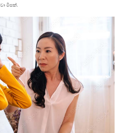
ා මිසක්.