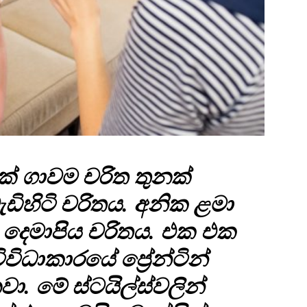
ක් ගාවම චරිත තුනක්
ඩිහිටි චරිතය. අනික ළමා
 දෙමාපිය චරිතය. එක එක
ිවිධාකාරයේ ප්‍රේන්ටින්
වා. මේ ස්ටයිල්ස්වලින්