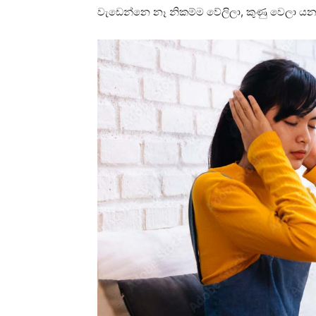
වැඩෙන්නෙ නෑ නිකම්ම වේලිලා, කුණු වෙලා යනව