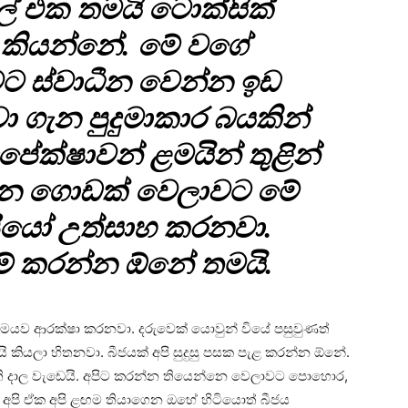
් එක තමයි ටොක්සික්
 කියන්නේ. මේ වගේ
වට ස්වාධීන වෙන්න ඉඩ
ා ගැන පුදුමාකාර බයකින්
ේක්ෂාවන් ළමයින් තුළින්
න්න ගොඩක් වෙලාවට මේ
පියෝ උත්සාහ කරනවා.
සම් කරන්න ඕනේ තමයි.
මයව ආරක්ෂා කරනවා. දරුවෙක් යොවුන් වියේ පසුවුණත්
කියලා හිතනවා. බීජයක් අපි සුදුසු පසක පැළ කරන්න ඕනේ.
ි දාල වැඩෙයි. අපිට කරන්න තියෙන්නෙ වෙලාවට පොහොර,
ර අපි ඒක අපි ළඟම තියාගෙන ඔහේ හිටියොත් බීජය