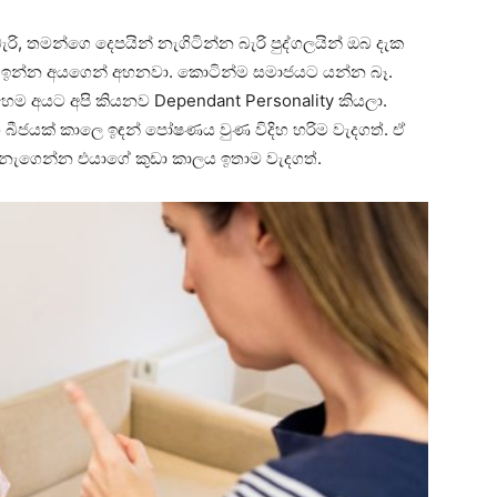
රි, තමන්ගෙ දෙපයින් නැගිටින්න බැරි පුද්ගලයින් ඔබ දැක
 ඉන්න අයගෙන් අහනවා. කොටින්ම සමාජයට යන්න බෑ.
ෙම අයට අපි කියනව Dependant Personality කියලා.
ීජයක් කාලෙ ඉඳන් පෝෂණය වුණ විදිහ හරිම වැදගත්. ඒ
ැගෙන්න එයාගේ කුඩා කාලය ඉතාම වැදගත්.