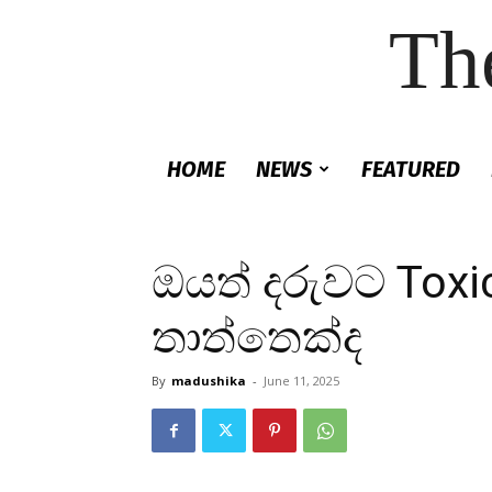
Th
HOME
NEWS
FEATURED
ඔයත් දරුවට Toxi
තාත්තෙක්ද
By
madushika
-
June 11, 2025