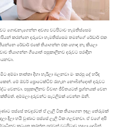
ුවට ගොඩනැගෙන්න අවශ්‍ය වටපිටාව හැමතිස්සෙම
මව්පියන් කරන්නෙ දරුවො හැමතිස්සෙම තමන්ගේ රේඩාර් එක
කියන්නෙ රේඩාර් එකේ තියාගන්න එක හොඳ නෑ කියලා
ව තියාගන්න ගියොත් පසුකාලීනව දරුවට පරාදීන
යෙනවා.
 අම්මා තාත්තා දිහා හැරිලා බලනවා මං කරපු දේ හරිද
ැකෙන්. මේ ඕවර් ප්‍රොටෙක්ටිව් රැහැන නොබින්දොත් දරුවට
ද්ධ වෙනවා. පසුකාලීනව විවාහ ජීවිතයටත් ප්‍රශ්නයක් වෙන
තිමත්. අම්මලා දරුවන්ට සැටලිමක් වෙන්න ඕනි.
යි වුණාට පස්සේ තවදුරටත් ඒ ලෑලි ටික තියාගෙන ඉඳල තේරුමක්
හදලා දීලා හයි වුණාට පස්සේ ලෑලි ටික ගලවනවා. ඒ වගේ අපි
වාධීනව කටයුතු කරන්න පුළුවන් වටපිටාව හදලා දෙමින්