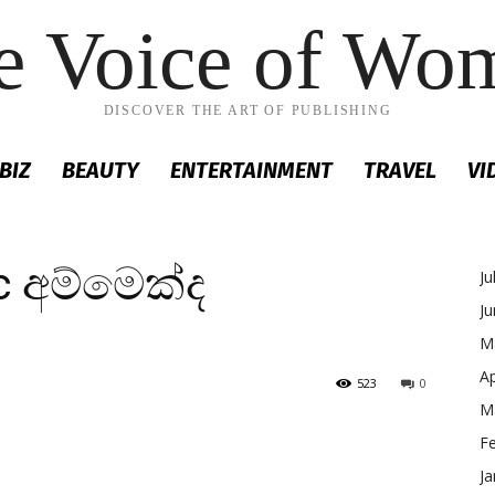
e Voice of Wo
DISCOVER THE ART OF PUBLISHING
BIZ
BEAUTY
ENTERTAINMENT
TRAVEL
VI
c අම්මෙක්ද
Ju
J
M
Ap
523
0
M
F
Ja