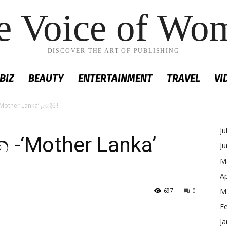
e Voice of Wo
DISCOVER THE ART OF PUBLISHING
BIZ
BEAUTY
ENTERTAINMENT
TRAVEL
VI
Mother Lanka’ ළගදීම!
Ju
 -‘Mother Lanka’
J
M
Ap
697
0
M
F
Ja