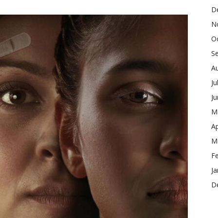
D
N
O
S
A
Ju
J
M
Ap
M
F
Ja
D