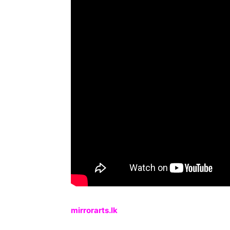
mirrorarts.lk