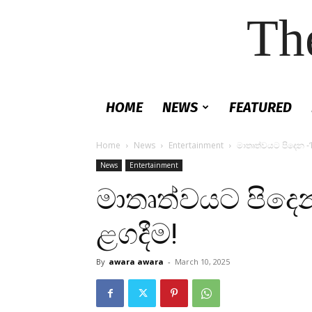
Th
HOME
NEWS
FEATURED
Home
News
Entertainment
මාතෘත්වයට පිදෙන -‘
News
Entertainment
මාතෘත්වයට පිදෙන
ළගදීම!
By
awara awara
-
March 10, 2025