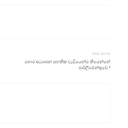
Next article
හොර අධ්‍යාපන සහතික වැඩියෙන්ම තියෙන්නේ
පාර්ලිමේන්තුවේ !