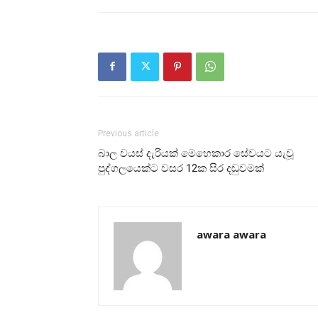
Previous article
බාල වයස් දැරියක් මෙහෙකාර සේවයට යැවූ
පුද්ගලයෙක්ට වසර 12ක සිර දඬුවමක්
awara awara