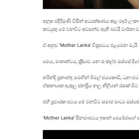
අනූෂ එදිරිමුණි විසින් අධ්‍යක්ෂණය කළ මදර් ලං
කටයුතු මේ වනවිට අවසන්ව ඇති බවයි වාර්තා 
ඒ අනුව ‘Mother Lanka’ චිත්‍රපටය එළඹෙන මැය
මෙය, මාතෘත්වය, ක්‍රීඩාව යන සංකල්ප ඔස්සේ දිවෙ
තරින්දි ප්‍රනාන්දු සමඟින් බිමල් ජයකොඩි, ධන
ඒකනායක ඇතුලු ජනප්‍රිය නලු නිලියන් රැසක් ම
එහි ප්‍රචාරක පටය මේ වනවිට සමාජ මාධ්‍ය ඔස්සේ
‘Mother Lanka’ සිනමාපටය ඉෂාන් පෙරේරාගේ නි