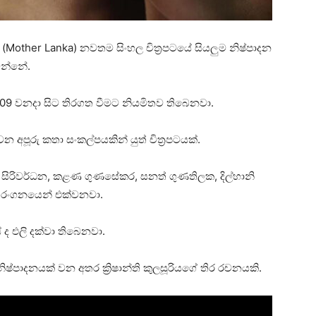
කා (Mother Lanka) නවතම සිංහල චිත්‍රපටයේ සියලුම නිෂ්පාදන
වන්නේ.
ි 09 වනදා සිට තිරගත වීමට නියමිතව තිබෙනවා.
න අපූරු කතා සංකල්පයකින් යුත් චිත්‍රපටයක්.
ංජය සිරිවර්ධන, කළණ ගුණසේකර, සනත් ගුණතිලක, දිල්හානි
ීට රංගනයෙන් එක්වනවා.
 ද එලි දක්වා තිබෙනවා.
ෂ්පාදනයක් වන අතර ක්‍රිෂාන්ති කුලසූරියගේ තිර රචනයකි.