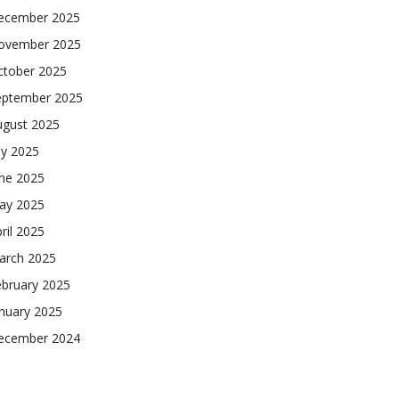
ecember 2025
ovember 2025
ctober 2025
eptember 2025
ugust 2025
ly 2025
une 2025
ay 2025
ril 2025
arch 2025
ebruary 2025
nuary 2025
ecember 2024