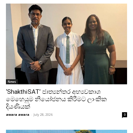
News
‘ShakthiSAT’ ජාත්‍යන්තර අභ්‍යවකාශ
මෙහෙයුම නියෝජනය කිරීමට ලාංකික
දියණියක්
awara awara
-
July 28, 2026
0