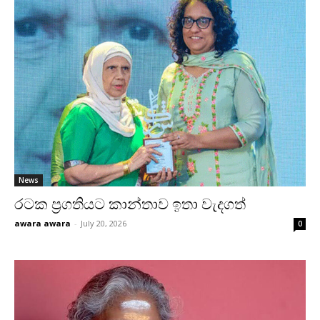
News
රටක ප්‍රගතියට කාන්තාව ඉතා වැදගත්
awara awara
-
July 20, 2026
0