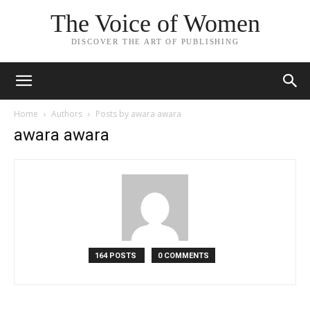
The Voice of Women
DISCOVER THE ART OF PUBLISHING
Home
Authors
Posts by awara awara
awara awara
164 POSTS
0 COMMENTS