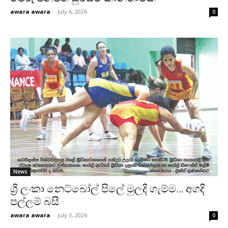
awara awara
-
July 6, 2026
0
News
ශ්‍රී ලංකා නෙට්බෝල් පි‍ලේ මුලදි ගැම්ම… අගදි
පල්ලම් බසී
awara awara
-
July 3, 2026
0