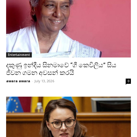
Entertainment
දකුණු ඉන්දීය සිනමාවේ “ගී කෙවිලිය” සිය
ජීවන ගමන අවසන් කරයි
awara awara
-
July 13, 2026
0