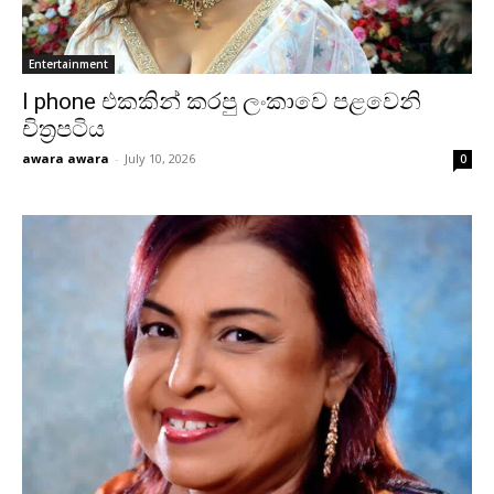
Entertainment
I phone එකකින් කරපු ලංකාවෙ පළවෙනි
චිත්‍රපටිය
awara awara
-
July 10, 2026
0