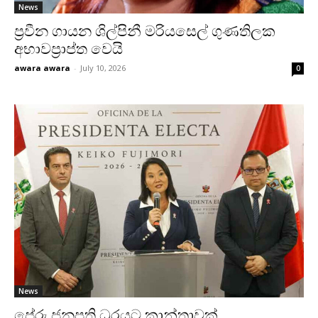
News
ප්‍රවීන ගායන ශිල්පිනී මරියසෙල් ගුණතිලක
අභාවප්‍රාප්ත වෙයි
awara awara
-
July 10, 2026
0
News
පේරු ජනපති ධුරයට කාන්තාවක්