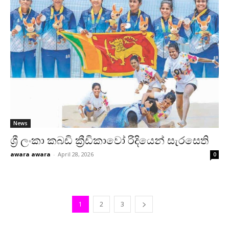
News
ශ්‍රී ලංකා කබඩි ක්‍රීඩි­කාවෝ රිදි­යෙන් සැර­සෙති
awara awara
-
April 28, 2026
0
1
2
3