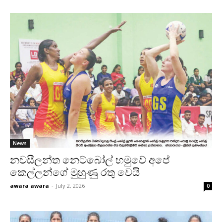
News
නව­සී­ලන්ත නෙට්බෝල් හමුවේ අපේ
කෙල්ලන්ගේ මුහුණු රතු වෙයි
awara awara
-
July 2, 2026
0