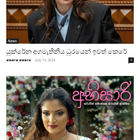
News
යුක්රේන අගමැතිනිය ධුරයෙන් ඉවත් කෙරේ
awara awara
-
July 13, 2026
0