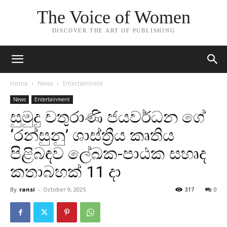
The Voice of Women
DISCOVER THE ART OF PUBLISHING
Home
News
Entertainment
News
Entertainment
සුමුදු චතුරාණි ජයවර්ධන ගේ
‘රන්සුනු’ ශාස්ත්‍රීය කෘතිය
පිළිබඳව ලේඛක-පාඨක සහෘද
කතාබහක් 11 දා
By
ransi
-
October 9, 2025
317
0