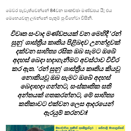
මෙවර පැවැත්වෙන්නේ 84වන සාකච්ඡා මණ්ඩපය යි; එය
මෙහෙයවනු ලබන්නේ පැතුම් පුංචිහේවා විසිනි.
විවෘත සංවාද මණ්ඩපයක් වන මෙහිදී ‘රන්
සුනු’ ශාස්ත්‍රීය කෘතිය පිළිබඳව උනන්දුවක්
දක්වන සාහිත්‍ය රසික ඔබ සැමට ඔබේ
අදහස් බෙදා හදාගැනීමට අවස්ථාව විවිර
කර ඇත. ‘රන් සුනු’ ශාස්ත්‍රීය කෘතිය කියවූ
නොකියවූ ඔබ සැමට ඔබේ අදහස්
බෙදාහදා ගන්නට, සංස්කෘතික සති
අන්තයක් ගතකරන්නට, මේ සාහිත්‍ය
කතිකාවට එක්වන ලෙස ආදරයෙන්
ඇරයුම් කරනවා!