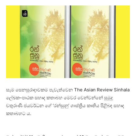
සෑම සෙනසුරාදාවකම පැවැත්වෙන The Asian Review Sinhala
ලේඛක-පාඨක සහෘද කතාබහ මෙවර වෙන්වන්නේ සුමුදු
චතුරාණි ජයවර්ධන ගේ ‘රන්සුනු’ ශාස්ත්‍රීය කෘතිය පිළිබඳ සහෘද
කතාබහට ය.