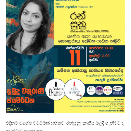
එදිනට විශේෂ වට්ටමක් සහිතව ‘රන්සුනු’ කෘතිය මිලදී ගැනිමට ද
අවස්ථාව සලසා ඇත.