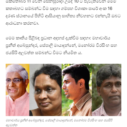
ඔක්තෝබර් 11 වෙනි සෙනසුරාදා උදේ 10 ට පැවැත්වෙන මෙම
කතාබහට සම්බන්ධ වීම සඳහා ගම්පහ විශාකා පාරේ අංක 16
දරණ ස්ථානයේ පිහිටි ආසියානු සාහිත්‍ය නිවහනට එන්නැයි ඔබට
ආරාධනා කරනවා.
මෙම කෘතිය පිළිබඳ ප්‍රධාන අදහස් දැක්වීම සඳහා: මහාචාර්ය
ප්‍රනීත් අබේසුන්දර, සේපාලී මායාදුන්නේ, මනෝරම වීරසිංහ සහ
ජයසිරි අලවත්ත සම්බන්ධ වීමට නියමිත ය.
මහාචාර්ය ප්‍රනීත් අබේසුන්දර, සේපාලී මායාදුන්නේ, මනෝරම වීරසිංහ සහ ජයසිරි
අලවත්ත