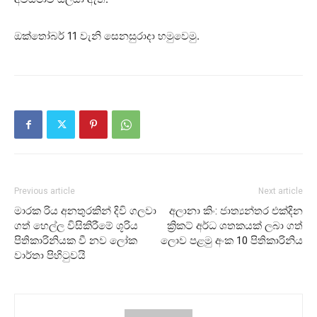
ඔක්තෝබර් 11 වැනි සෙනසුරාදා හමුවෙමු.
Previous article
Next article
මාරක රිය අනතුරකින් දිවි ගලවා
අලානා කිං: ජාත්‍යන්තර එක්දින
ගත් හෙල්ල විසිකිරීමේ ශූරිය
ක්‍රිකට් අර්ධ ශතකයක් ලබා ගත්
පිතිකාරිනියක වී නව ලෝක
ලොව පළමු අංක 10 පිතිකාරිනිය
වාර්තා පිහිටුවයි