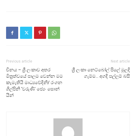
Previous article
Next article
චීනය – ශ්‍රී ලංකාව අතර
ශ්‍රී ලංකා නෙට්බෝල් පි‍ලේ මුලදි
මිත්‍රත්වයේ පාලම වෙන්න මම
ගැම්ම… අගදි පල්ලම් බසී
කැමැතියි මාධ්‍යවේදිනි/ රංගන
ශිල්පිනි ‘වරුණි’ ජ්‍යෙං සොන්
යින්