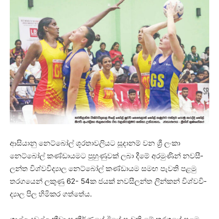
ආසි­යානු නෙට්බෝල් ශූර­තා­ව­ලි­යට සූදා­නම් වන ශ්‍රී ලංකා
නෙට්බෝල් කණ්ඩා­ය­මට පුහු­ණු­වක් ලබා දීමේ අර­මු­ණින් නව­සී­
ලන්ත විශ්ව­වි­ද්‍යාල නෙට්බෝල් කණ්ඩා­යම සමඟ පැවති පළමු
තර­ග­යෙන් ලකුණු 62- 54ක ජයක් නව­සී­ලන්ත ලින්කන් විශ්ව­වි­
ද්‍යාල පිල හිමි­කර ගත්තේය.