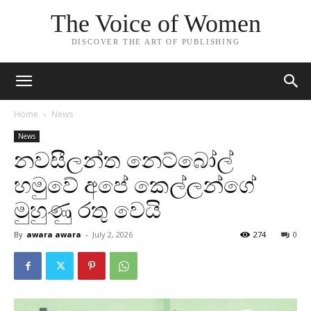
The Voice of Women
DISCOVER THE ART OF PUBLISHING
Home
News
News
නව­සී­ලන්ත නෙට්බෝල්
හමුවේ අපේ කෙල්ලන්ගේ
මුහුණු රතු වෙයි
By
awara awara
-
July 2, 2026
274
0