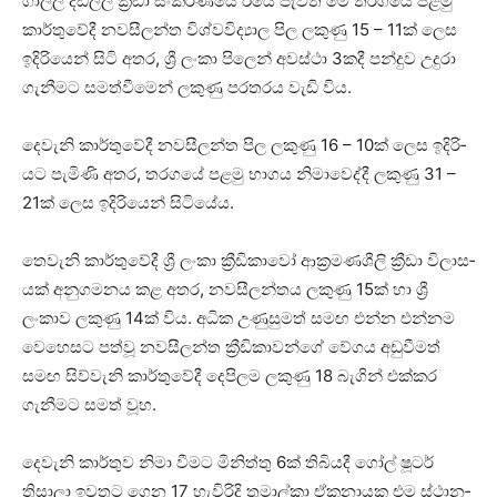
ගාල්ල දඩල්ල ක්‍රීඩා සංකී­ර්ණයේ ඊයේ පැවති මේ තර­ගයේ පළමු
කාර්තු­වේදී නව­සී­ලන්ත විශ්ව­වි­ද්‍යාල පිල ලකුණු 15 – 11ක් ලෙස
ඉදි­රි­යෙන් සිටි අතර, ශ්‍රී ලංකා පි‍ලෙන් අවස්ථා 3කදී පන්දුව උදුරා
ගැනී­මට සම­ත්වී­මෙන් ලකුණු පර­ත­රය වැඩි විය.
දෙවැනි කාර්තු‍වේදී නව­සී­ලන්ත පිල ලකුණු 16 – 10ක් ලෙස ඉදි­රි­
යට පැමිණි අතර, තර­ගයේ පළමු භාගය නිමා­වෙද්දී ලකුණු 31 –
21ක් ලෙස ඉදි­රි­යෙන් සිටි­යේය.
තෙවැනි කාර්තු­වේදී ශ්‍රී ලංකා ක්‍රීඩි­කාවෝ ආක්‍ර­ම­ණ­ශීලි ක්‍රීඩා විලා­ස­
යක් අනු­ග­ම­නය කළ අතර, නව­සී­ල­න්තය ලකුණු 15ක් හා ශ්‍රී
ලංකාව ලකුණු 14ක් විය. අධික උණු­සු­මත් සමඟ එන්න එන්නම
වෙහෙ­සට පත්වූ නව­සී­ලන්ත ක්‍රීඩි­කා­වන්ගේ වේගය අඩු­වී­මත්
සමඟ සිව්වැනි කාර්තු­වේදී දෙපි­ලම ලකුණු 18 බැගින් එක්කර
ගැනී­මට සමත් වූහ.
දෙවැනි කාර්තුව නිමා වීමට මිනිත්තු 6ක් තිබි­යදී ගෝල් ෂූටර්
තිසාලා ඉව­තට ගෙන 17 හැවි­රිදි තුමාල්කා ඒක­නා­යක එම ස්ථාන­