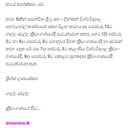
නයේ අපේ­ක්ෂාව වේ.
තරග 6කින් සම­න්විත ශ්‍රී ලංකා – ලින්කන් විශ්ව­වි­ද්‍යාල
නෙට්බෝල් කණ්ඩා­යම් අතර මීළඟ තර­ගය අද පෙර­වරු 10ට
ගාල්ල දඩල්ල ක්‍රීඩාං­ග­ණ­යේදී පැවැ­ත්වෙන අතර, හෙට (3) පස්වරු
5ට හා 4දා පෙර­වරු 9ට මහ­නු­වර දිගන ක්‍රීඩාං­ග­ණ­යේදී හා අව­සන්
තරග දෙක මේ මස 7දා පස්වරු 3ට කැල­ණිය විශ්ව­වි­ද්‍යාල ක්‍රීඩාං­
ග­ණ­යේදී, 9දා පෙර­වරු 9ට කොළඹ සුග­ත­දාස ක්‍රීඩාං­ග­ණ‍යේදී
පැවැ­ත්වෙනු ඇත.
ප්‍රින්ස් ගුණ­සේ­කර
ගාල්ල දඩල්ල
ක්‍රීඩාං­ග­ණයේ සිට…
dinamina.lk