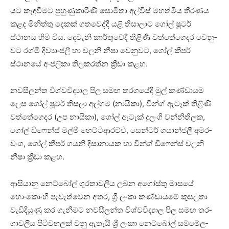
යට කැඳ­වී­මට පුහු­ණු­කා­රිණී සොමිතා අල්විස් මහ­ත්මිය තීර­ණය
කළද මිනිත්තු දෙකක් ගත­වෙද්දී යළි තිසා­ලාට ගෝල් ෂූටර්
ස්ථානය හිමි විය. දෙවැනි කාර්තු­වේදී තිළිණි වත්තේ­ගෙ­දර වෙනු­
වට රශ්මි දිව්‍යාං­ජලී හා චලනි නීෂා වෙනු­වට, ගෝල් කීපර්
ස්ථානයේ අංජ­ලිකා තිල­ක­රත්න ක්‍රීඩා කළහ.
නව­සී­ලන්ත විශ්ව­වි­ද්‍යාල පිල සමඟ තර­ග­යේදී මුල් කණ්ඩා­යම
ලෙස ගෝල් ෂූටර් තිසලා අල්ගම (නායිකා), වින්ග් ඇටෑක් තිළිණි
වත්තේ­ගෙ­දර (උප නායිකා), ගෝල් ඇටෑක් දුලංගි වන්නි­ති­ලක,
ගෝල් ඩිෆෙන්ස් මල්මී හෙට්ටි­ආ­රච්චි, සෙන්ටර් ගයා­න්ජලී අම­ර­
වංශ, ගෝල් කීපර් ගයනි දිසා­නා­යක හා වින්ග් ඩිෆෙන්ස් චලනි
නීෂා ක්‍රීඩා කළහ.
ආසි­යානු නෙට්බෝල් ශූර­තා­ව­ලිය ලබන අගෝස්තු මාසයේ
හොංකොංහි පැවැ­ත්වෙන අතර, ශ්‍රී ලංකා කණ්ඩා­යමේ කුස­ලතා
වැඩි­දි­යුණු කර ගැනී­මට නව­සී­ලන්ත විශ්ව­වි­ද්‍යාල පිල සමඟ තර­
ගා­ව­ලිය පිටි­ව­හ­ලක් වනු ඇතැයි ශ්‍රී ලංකා නෙට්බෝල් සම්මේ­ල­