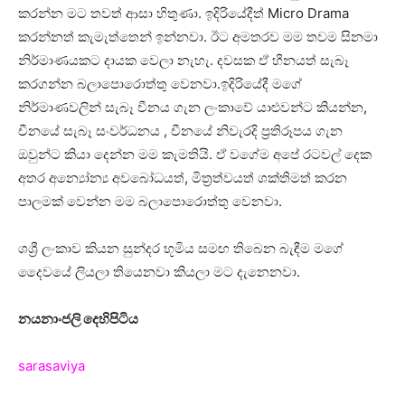
කරන්න මට තවත් ආසා හිතුණා. ඉදිරියේදීත් Micro Drama
කරන්නත් කැමැත්තෙන් ඉන්නවා. ඊට අමතරව මම තවම සිනමා
නිර්මාණයකට දායක වෙලා නැහැ. දවසක ඒ හීනයත් සැබෑ
කරගන්න බලාපොරොත්තු වෙනවා.ඉදිරියේදී මගේ
නිර්මාණවලින් සැබෑ චීනය ගැන ලංකාවේ යාළුවන්ට කියන්න,
චීනයේ සැබෑ සංවර්ධනය , චීනයේ නිවැරදි ප්‍රතිරූපය ගැන
ඔවුන්ට කියා දෙන්න මම කැමතියි. ඒ වගේම අපේ රටවල් දෙක
අතර අන්‍යෝන්‍ය අවබෝධයත්, මිත්‍රත්වයත් ශක්තිමත් කරන
පාලමක් වෙන්න මම බලාපොරොත්තු වෙනවා.
ශශ්‍රී ලංකාව කියන සුන්දර භූමිය සමඟ තිබෙන බැඳීම මගේ
දෛවයේ ලියලා තියෙනවා කියලා මට දැනෙනවා.
නයනාංජලි දෙහිපිටිය
sarasaviya