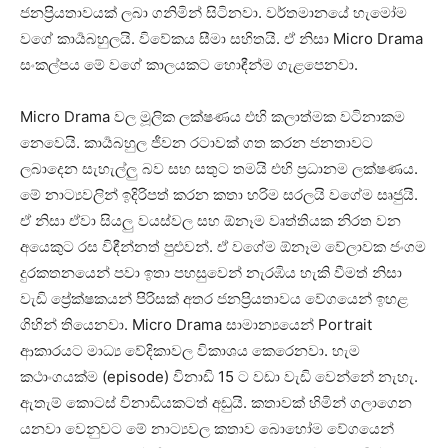
ජනප්‍රියතාවයක් ලබා ගනිමින් සිටිනවා. වර්තමානයේ හැමෝම
වගේ කාර්‍යබහුලයි. විවේකය සීමා සහිතයි. ඒ නිසා Micro Drama
සංකල්පය මේ වගේ කාලයකට හොඳීන්ම ගැළපෙනවා.
Micro Drama වල මූලික ලක්ෂණය එහි කලාත්මක වටිනාකම
නෙවෙයි. කාර්‍යබහුල ජීවන රටාවක් ගත කරන ජනතාවට
ලබාදෙන සැහැල්ලු බව සහ සතුට තමයි එහි ප්‍රධානම ලක්ෂණය.
මේ නාට්‍යවලින් ඉදිරිපත් කරන කතා හරිම සරලයි වගේම සෘජුයි.
ඒ නිසා ඒවා සියලු වයස්වල සහ ඕනෑම වෘත්තියක නිරත වන
අයෙකුට රස විඳීන්නත් පුළුවන්. ඒ වගේම ඕනෑම වේලාවක ජංගම
දුරකතනයෙන් පවා ඉතා පහසුවෙන් නැරඹිය හැකි වීමත් නිසා
වැඩි ප්‍රේක්ෂකයන් පිරිසක් අතර ජනප්‍රියතාවය වේගයෙන් ඉහළ
ගිහින් තියෙනවා. Micro Drama සාමාන්‍යයෙන් Portrait
ආකාරයට මාධ්‍ය වේදිකාවල විකාශය කෙරෙනවා. හැම
කථාංගයක්ම (episode) විනාඩි 15 ට වඩා වැඩි වෙන්නේ නැහැ.
ඇතැම් කොටස් විනාඩියකටත් අඩුයි. කතාවක් හිමින් ගලාගෙන
යනවා වෙනුවට මේ නාට්‍යවල කතාව බොහෝම වේගයෙන්