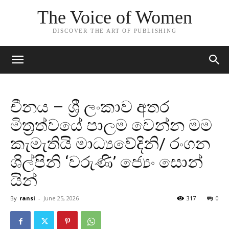
The Voice of Women
DISCOVER THE ART OF PUBLISHING
චීනය – ශ්‍රී ලංකාව අතර
මිත්‍රත්වයේ පාලම වෙන්න මම
කැමැතියි මාධ්‍යවේදිනි/ රංගන
ශිල්පිනි ‘වරුණි’ ජ්‍යෙං සොන්
යින්
By
ransi
-
June 25, 2026
317
0