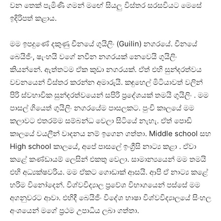
වන තෙක් පැමිණි ගමන් මඟේ සියලු විස්තර සරසවියට මෙසේ
ඉදිරිපත් කළාය.
මම ඉපදුණේ දකුණු චීනයේ ගුයිලිං (Guilin) නගරයේ. චීනයේ
බෙයිජිං, ෂැංහයි වගේ නවීන නගරයක් නෙවෙයි ගුයිලිං
කියන්නේ. ඇත්තටම ඒක කුඩා නගරයක්. ඒත් එහි සුන්දරත්වය
වචනයෙන් විස්තර කරන්න අමාරුයි. කඳුහෙල් මිටියාවත් වලින්
පිරි ස්වභාවික සුන්දරත්වයෙන් සපිරි ප්‍රදේශයක් තමයි ගුයිලිං . මම
පාසල් ගියෙත් ගුයිලිං නගරයේම පාසලකට. පුංචි කාලයේ මම
කලාවට එතරම්ම සම්බන්ධ වෙලා සිටියේ නැහැ. ඒත් පොඩි
කාලයේ වයලීන් වාදනය නම් ඉගෙන ගත්තා. Middle school සහ
High school කාලයේ, අපේ පාසලේ ඉංග්‍රීසි නාට්‍ය කළා . ඒවා
කළේ කණ්ඩායම් ලෙසින් එකතු වෙලා. සාමාන්‍යයෙන් මම තමයි
එහි අධ්‍යක්ෂවරිය. මම ඒකට ගොඩාක් ආසයි. ආපි ඒ නාට්‍ය කළේ
හරිම විනෝදෙන්. විශ්වවිද්‍යාල ප්‍රවේශ විභාගයෙන් පස්සේ මම
අගනුවරට ආවා. එහිදී බෙයිජිං විදේශ භාෂා විශ්වවිද්‍යාලයේ සිංහල
අංශයෙන් මගේ ප්‍රථම උපාධිය ලබා ගත්තා.