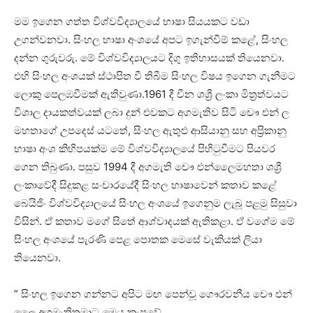
මම ඉගෙන ගත්ත විශ්වවිද්‍යාලයේ භාෂා සියයකට වඩා
උගන්වනවා. සිංහල භාෂා අංශයේ අපට ඉගැන්වීම් කළේ, සිංහල
දන්න ගුරුවරු. මේ විශ්වවිද්‍යාලයට දිගු ඉතිහාසයක් තියෙනවා.
එහි සිංහල අංශයක් ස්ථාපිත වී තිබීම සිංහල විෂය ඉගෙන ගැනීමට
ලොකු පෙලඹවීමක් ඇතිවුණා.1961 දී චීන ශශ්‍රී ලංකා මිත්‍රත්වයට
විශාල දායකත්වයක් ලබා දුන් එවකට අගමැතිව සිටි චෞ එන් ල
මහතාගේ උපදෙස් යටතේ, සිංහල ඇතුළු ආසියානු සහ අප්‍රිකානු
භාෂා අංශ කිහිපයක්ම මේ විශ්වවිද්‍යාලයේ පිහිටුවීමට පියවර
ගෙන තිබුණා. පසුව 1994 දී අගමැති චෞ එන්ලෛමහතා ශශ්‍රී
ලංකාවේදී සිදුකළ සංචාරයේදී සිංහල භාෂාවෙන් කතාව කළේ
බෙයිජිං විශ්වවිද්‍යාලයේ සිංහල අංශයේ ඉගෙනුම ලැබූ පළමු සිසුවා
විසින්. ඒ කතාව මගේ සිතේ ආශ්වාදයක් ඇතිකළා. ඒ වගේම මේ
සිංහල අංශයේ පැරණි පෙළ පොතක මෙසේ වැකියක් ලියා
තියෙනවා.
” සිංහල ඉගෙන ගන්නට අපිට මඟ පෙන්වූ ගෞරවනීය චෞ එන්
ලෛ අගමැතිතුමාට මෙය කැපවේ.