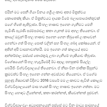
එයින් මට පෙනී ගියා චීනය ශශ්‍රී ලංකාව අතර මිත්‍රත්වය
කොතෙක්ද කියා. ඒ මිත්‍රත්වයට දායක වීමේ බලාපොරොත්තුවක්
මගේ හිතේ ඇතිවුණා. සිංහල භාෂාව ඉගෙන ගැනීමට මෙහි
පැමිණි පැරණි පරම්පරාවල කතා ගැනත් මම අහල තියෙනවා. ඒ
කාලේ ඔවුන් සිංහල භාෂාව ඉගෙන ගෙන තිබුණේ ලංකාවෙන්
ගෙන්වා ගත් සිංහල පොත් වලින් සහ සිංහල ශබ්ද කෝෂයෙන්. ඒ
අතින් අපි වාසනාවන්තයි. මම ඉගෙන ගත් කාලයේ අපට
අන්තර්ජාල ඔස්සේ තොරතුරු ලබා ගැනීමේ හැකියාව තිබුණා.
විශේෂයෙන් සිංහල හැදෑරීමේදී ඊට අදාළ පහසුකම් සියල්ල
බෙයිජිං විශ්වවිද්‍යාලයේ තියෙනවා. ඒ නිසා චීන ජාතික සිසුන්ට
ක්‍රමවත්ව සිංහල ඉගෙන ගන්න අවස්ථාව තියෙනවා. ඒ වගේම
පුහුණු ශිෂ්‍යාවක් විදිහට 2016 වසරේ මම ලංකාවට ඇවිත් කොළඹ
විශ්වවිද්‍යාලයෙන් මාස හයක් සිංංහල භාෂාව ඉගෙන ගත්තා. මට
සිංහල හොඳට ලියන්නත්, කතා කරන්නත්, කියවන්නත් පුළුවන්.
විශ්වවිද්‍යාලවල අධ්‍යාපනයෙන් පස්සේ මට චීන මාධ්‍ය සාමූහයේ