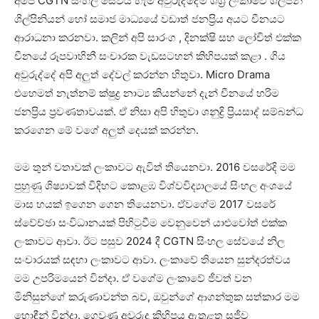
අපේ CGTN සිංහල සේවය හැම අවුරුද්දේම ශශ්‍රී ලංකාවේ ශිල්පීන්
ශිල්පිනියන් හෝ සමාජ මාධ්‍යයේ වඩාත් ජනප්‍රිය අයට චීනයට
ආරාධනා කරනවා. කලින් අපි සාරංග , දිනක්ෂි සහ ලෝචිත් එක්ක
චීනයේ රූපවාහිනී සංචාරක වැඩසටහන් කිහිපයක් කළා . ගිය
අවුරුද්දේ අපි අලුත් දේවල් කරන්න හිතුවා. Micro Drama
එහෙමත් නැත්නම් ක්ෂුද්‍ර නාට්‍ය කියන්නේ දැන් චීනයේ හරිම
ජනප්‍රිය ප්‍රවණතාවයක්. ඒ නිසා අපි හිතුවා ශනුද්‍රි ප්‍රියසාද් සම්බන්ධ
කරගෙන මේ වගේ අලුත් දෙයක් කරන්න.
මම තුන් වතාවක් ලංකාවට ඇවිත් තියෙනවා. 2016 වසරේදි මම
පුහුණු ශිෂ්‍යාවක් විදිහට කොළඹ විශ්වවිද්‍යාලයේ සිංහල අංශයේ
මාස හයක් ඉගෙන ගෙන තියෙනවා. ඒවගේම 2017 වසරේ
ස්වේච්ඡා සංවිධානයක් පිහිටුවීම වෙනුවෙන් යාළුවෝත් එක්ක
ලංකාවට ආවා. ඊට පසුව 2024 දී CGTN සිංහල සේවයේ නිල
සංචාරයක් සඳහා ලංකාවට ආවා. ලංකාවේ තියෙන සුන්දරත්වය
මම උපරිමයෙන් වින්දා. ඒ වගේම ලංකාවේ ජීවත් වන
මිනිසුන්ගේ කරුණාවන්ත බව, ඔවුන්ගේ ආගන්තුක සත්කාර මම
හොඳීන් වින්දා. ගෙවුණු අවුරුදු කිහිපය ඇතුළත සජීව