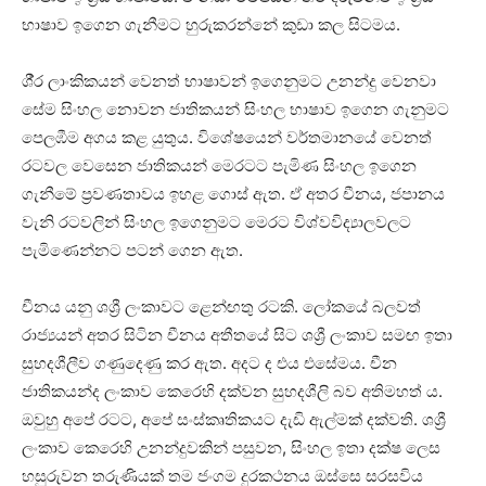
භාෂාව ඉගෙන ගැනීමට හුරුකරන්නේ කුඩා කල සිටමය.
ශී‍්‍ර ලාංකිකයන් වෙනත් භාෂාවන් ඉගෙනුමට උනන්දු වෙනවා
සේම සිංහල නොවන ජාතිකයන් සිංහල භාෂාව ඉගෙන ගැනුමට
පෙලඹීම අගය කළ යුතුය. විශේෂයෙන් වර්තමානයේ වෙනත්
රටවල වෙසෙන ජාතිකයන් මෙරටට පැමිණ සිංහල ඉගෙන
ගැනීමේ ප්‍රවණතාවය ඉහළ ගොස් ඇත. ඒ අතර චීනය, ජපානය
වැනි රටවලින් සිංහල ඉගෙනුමට මෙරට විශ්වවිද්‍යාලවලට
පැමිණෙන්නට පටන් ගෙන ඇත.
චීනය යනු ශශ්‍රී ලංකාවට ළෙන්ඟතු රටකි. ලෝකයේ බලවත්
රාජ්‍යයන් අතර සිටින චීනය අතීතයේ සිට ශශ්‍රී ලංකාව සමඟ ඉතා
සුහදශීලීව ගණුදෙණු කර ඇත. අදට ද එය එසේමය. චීන
ජාතිකයන්ද ලංකාව කෙරෙහි දක්වන සුහදශීලි බව අතිමහත්‍ ය.
ඔවුහු අපේ රටට, අපේ සංස්කෘතිකයට දැඩි ඇල්මක් දක්වති. ශශ්‍රී
ලංකාව කෙරෙහි උනන්දුවකින් පසුවන, සිංහල ඉතා දක්ෂ ලෙස
හසුරුවන තරුණියක් තම ජංගම දුරකථනය ඔස්සෙ සරසවිය