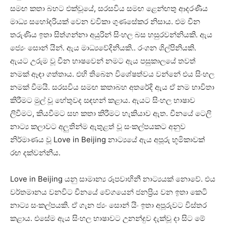
සමඟ කතා බහට එක්වූයේ, සරසවිය සමඟ ළෙන්ඟතු ආදරණීය
මාධ්‍ය සහෝදරියක් වෙන චවිකා ගුණසේකර නිසාය. එම චීන
තරුණිය ඉතා සිත්ගන්නා අයුරින් සිංහල බස හසුරවන්නියකි. ඇය
ජ්‍යෙං සොන් යින්. ඇය මාධ්‍යවේදිනියකි.. රංගන ශිල්පිනියකි.
ඇයට උරුම වූ චීන භාෂවෙන් නමට ඇය පසුකාලයේ තවත්
නමක් ඈඳා ගත්තාය. එහි තිබෙන විශේෂත්වය වන්නේ එය සිංහල
නමක් වීමයි. සරසවිය සමඟ කතාබහ අතරේදි ඇය ඒ නම භාවිතා
කිරීමට මුල් වූ හේතුවද සඳහන් කළාය. ඇයට සිංහල භාෂාව
ලිවීමට, කියවීමට සහ කතා කිරීමට හැකියාව ඇත. චීනයේ ටෙලි
නාට්‍ය කලාවට අලුතින්ම ඇතුළත් වූ සංකල්පයකට අනුව
නිර්මාණය වූ Love in Beijing නාට්‍යයේ ඇය අපූරු භූමිකාවක්
රඟ දක්වන්නීය.
Love in Beijing යනු සාමාන්‍ය රූපවාහිනී නාට්‍යයක් නොවේ. එය
වර්තමානය වනවිට චීනයේ වේගයෙන් ජනප්‍රිය වන ඉතා කෙටි
නාට්‍ය සංකල්පයකි. ඒ ගැන ජ්‍යං සොන් යිං ඉතා අපූරුවට විස්තර
කළාය. එසේම ඇය සිංහල භාෂාවට උනන්දුව දැක්වූ දා සිට මේ