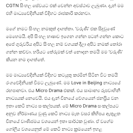
CGTN සිංහල සේවයට එක් වෙන්න අවස්ථාව ලැබුණා. දැන් මම
එහි මාධ්‍යවේදිනියක් විදිහට රාජකාරි කරනවා.
මගේ නමට සිංහල නමකුත් දාගත්තා. ‘වරුණි’ එක සිදුවුණේ
මෙහෙමයි. අපි සිංහල භාෂාව ඉගෙන ගන්න පටන් ගන්න කොට
අපේ ගුරුවරිය අපිට සිංහල නම් වගයක් දීලා අපිට නමක් තෝරා
ගන්න කව්වා. හරියට තේරුමක් වත් නොදන තමයි මම ‘වරුණි’
කියන නම දාගත්තේ.
මම මාධ්‍යවේදිනියක් විදිහට කටයුතු කරමින් සිටින විට තමයි
රංගවේදිනියක් වීමට ලැබුණේ. මම Love in Beijing නාට්‍යයේ
රඟපානවා. එය Micro Drama එකක්. එය සාමාන්‍ය රූපවාහිනී
නාට්‍යයක් නෙවෙයි. එය දැන් චීනයේ වේගයෙන් ජනප්‍රිය වන
ඉතා කෙටි නාට්‍ය සංකල්පයක්. මේ Micro Drama සංකල්පයට
අනුව නිර්මාණය වුණු කෙටි නාට්‍ය මෑත වසර කිහිපය ඇතුළත
චීනයේ වාණිජමය වශයෙන් ඉතා සාර්ථක වුණා. ඒ වගේම
ගෝලීය වශයෙනුත් මේ කෙටි නාට්‍ය ක්‍රමයෙන් ඉහළ