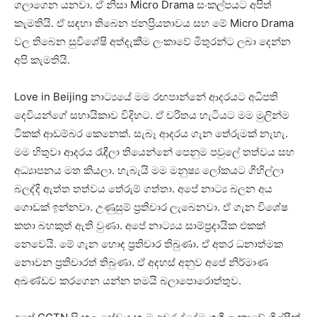
ගලාගෙන යනවා. ඒ නිසා Micro Drama සංකල්පයට අපිත්
කැමතියි. ඒ සඳහා තිබෙන ජනප්‍රියතාවය සහ මේ Micro Drama
වල තිබෙන සුවිශේෂි අත්දැකීම ලංකාවේ මිතුරන්ට ලබා දෙන්න
අපි කැමතියි.
Love in Beijing නාට්‍යයේ මම රඟපාන්නේ ආදරයට අධිපති
දෙවියන්ගේ සහායිකාව විදිහට. ඒ චරිතය හැටියට මම මුලින්ම
ටිකක් ආඩම්බර කෙනෙක්. සැබෑ ආදරය ගැන තේරුමක් නැහැ.
මම හිතුවා ආදරය රැඳීලා තියෙන්නේ පෙනුම පවුලේ තත්වය සහ
අධ්‍යාපනය මත කියලා. හැබැයි මම මනුෂ්‍ය ලෝකයට ගිහිල්ලා
බලද්දි ඇත්ත තත්වය තේරුම් ගත්තා. අපේ නාට්‍ය බලන අය
ගොඩක් ඉන්නවා. උණුසුම් ප්‍රතිචාර ලැබෙනවා. ඒ ගැන විශේෂ
කතා බහකුත් ඇති වුණා. අපේ නාට්‍යය සාම්ප්‍රදායික එකක්
නෙවෙයි. මේ ගැන හොඳ ප්‍රතිචාර තිබුණා. ඒ අතර ධනාත්මක
නොවන ප්‍රතිචාරත් තිබුණා. ඒ අදහස් අනුව අපේ නිර්මාණ
අඛණ්ඩව කරගෙන යන්න තමයි බලාපොරොත්තුව.