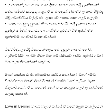
වැඩසටහන්, සමාජ මාධ්‍ය වේදිකාව හරහා මම ශශ්‍රී ලාංකිකයන්
සමඟ සමීපව කටයුතු කළා. ඒ සෑම දෙයකින්ම මට ලංකාව පිළිබඳ
තිබූ අවබෝධය වැඩිවුණා. ලංකාවේ ආහාර පාන ඇඳුම් පැලඳුම්
වලටත් මම හුරු වුණේ නිරායාසයෙන්මයි. ශශ්‍රී ලංකාව සමඟ
සුන්දර බැඳීමක් ගොඩනඟා ගැනීමට පුළුවන් වීම අතින් මම
ඇත්තටම ගොඩක් වාසනාවන්තයි.
විශ්වවිද්‍යාලයේදී විෂයයක් ලෙස මෙ නුහුරු භාෂාව තෝරා
ගැනීමේ සිට, අද මම නිරත වන මේ රැකියාව දක්වා පැමිණි ගමන්
මඟ ගැන තියෙන්නේ සතුටක්.
මගේ තාත්තා රාජ්‍ය සමාගමක සේවය කරන්නේ. මගේ අම්මා
විශ්වවිද්‍යාල මහාචාර්යවරියක්.ඒ වගේම මගේ සැමියා බැංකු
නිලධාරියෙක්. ඒ සැමගෙන් මගේ වැඩ කටයුතු වලට ලැබෙන්නේ
ලොකු සහයක්.
Love in Beijing නාට්‍ය කලාට පස්සේ ඒ වගේ අලුත් සංකල්පයන්