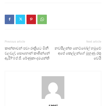
Previous article
Next article
කාන්තාවන් පවා රාත්‍රියට මිනී
නව­සී­ලන්ත නෙට්බෝල් හමුවේ
වලවල්, සොහොන් කණින්නේ
අපේ කෙල්ලන්ගේ මුහුණු රතු
ඇයි? | ඒ.ජී. රේණුකා දමයන්ති
වෙයි
ransi