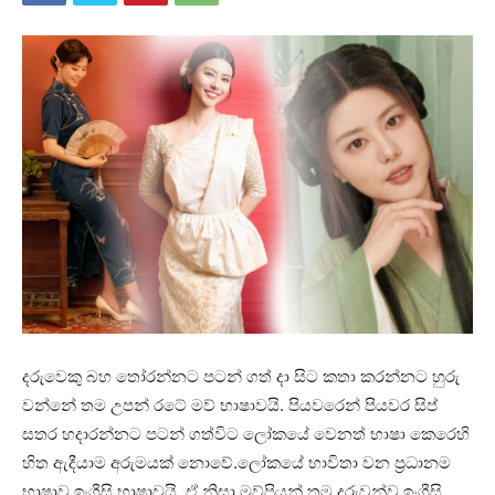
දරුවෙකු බහ තෝරන්නට පටන් ගත් දා සිට කතා කරන්නට හුරු
වන්නේ තම උපන් රටේ මව් භාෂාවයි. පියවරෙන් පියවර සිප්
සතර හදාරන්නට පටන් ගත්විට ලෝකයේ වෙනත් භාෂා කෙරෙහි
හිත ඇදීයාම අරුමයක් නොවේ.ලෝකයේ භාවිතා වන ප්‍රධානම
භාෂාව ඉංග්‍රීසි භාෂාවයි. ඒ නිසා මව්පියන් තම දරුවන්ව ඉංග්‍රීසි