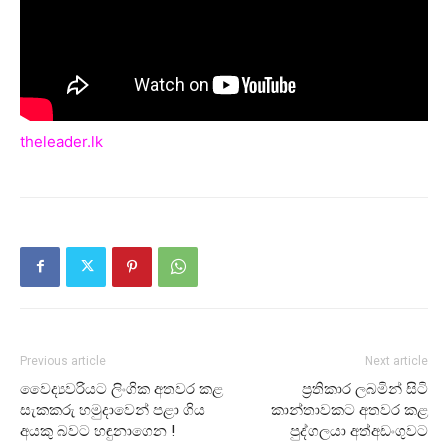
theleader.lk
Previous article
Next article
වෛද්‍යවරියට ලිංගික අතවර කළ
ප්‍රතිකාර ලබමින් සිටි
සැකකරු හමුදාවෙන් පළා ගිය
කාන්තාවකට අතවර කළ
අයකු බවට හඳුනාගෙන !
පුද්ගලයා අත්අඩංගුවට