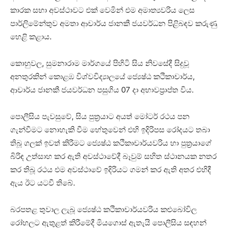
කාරක සභා අවස්ථාවට එක් වෙමින් එම අමාත්‍යවරිය ලෙස
පාර්ලිමේන්තුව අමතා ආචාර්ය ජානකී ජයවර්ධන පිළිබඳව කරුණු
හෙළි කළාය.
කොහුවල, සුමනාරාම මාර්ගයේ පිහිටි සිය නිවසේදී සිදුවූ
අනතුරකින් කොළඹ විශ්වවිද්‍යාලයේ ජ්‍යෙෂ්ඨ කථිකාචාර්ය,
ආචාර්ය ජානකී ජයවර්ධන පසුගිය 07 දා අභාවප්‍රාප්ත විය.
පොලීසිය පැවසුවේ, සිය පුත්‍රයාට අයත් මෝටර් රථය පන
ගැන්වීමට නොහැකි වීම හේතුවෙන් එහි ඉදිරිපස රෝදයට තබා
තිබූ ගලක් ඉවත් කිරීමට ජ්‍යෙෂ්ඨ කථිකාචාර්යවරිය හා පුත්‍රයාගේ
බිරිඳ උත්සාහ කර ඇති අවස්ථාවේදී බෑවුම් සහිත ස්ථානයක නතර
කර තිබූ රථය එම අවස්ථාවේ ඉදිරියට ගමන් කර ඇති අතර එහිදී
ඇය ඊට යටවී තිබේ.
බරපතළ තුවාල ලැබූ ජ්‍යෙෂ්ඨ කථිකාචාර්යවරිය කළුබෝවිල
රෝහලට ඇතුළත් කිරීමේදී මියගොස් ඇතැයි පොලීසිය සඳහන්