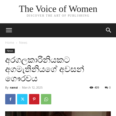
The Voice of Women
DISCOVER THE ART OF PUBLISHING
Home
News
News
අරගලකාරිනියකට
අගමැතිනියගේ අවසන්
ගෞරවය
By
ransi
-
March 12, 2025
409
0