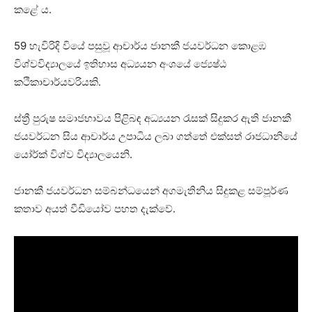
කළේ ය.
59 හැවිරිදි වියේ පසුවූ ආචාර්ය ජානකී ජයවර්ධන කොළඹ
විශ්වවිද්‍යාලයේ ඉතිහාස අධ්‍යයන අංශයේ ජ්‍යෙෂ්ඨ
කථිකාචාර්යවරියකි.
ස්ත්‍රී පුරුෂ සමාජභාවය පිළිබඳ අධ්‍යයන රැසක් සිදුකර ඇති ජානකී
ජයවර්ධන සිය ආචාර්ය උපාධිය ලබා ගත්තේ එක්සත් රාජධානියේ
යෝර්ක් විශ්ව විද්‍යාලයෙනි.
ජානකී ජයවර්ධන සම්බන්ධයෙන් අගමැතිනිය සිදුකළ සම්පූර්ණ
කතාව අයත් වීඩියෝව පහත දැක්වේ.