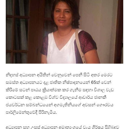
නිදහස් අධ්‍යාපන අයිතීන් වෙනුවෙන් පෙනී සිටි අතර මෙරට
සමස්ත අධ්‍යාපනයට දළ ජාතික නිෂ්පාදනයෙන් 65ක් වෙන්
කිරීමේ සටන් පාඨය ක්‍රියාත්මක කර ගැනීම සඳහා විශාල වැඩ
කොටසක් කළ කොළඹ විශ්ව විද්‍යාලයේ ආචාර්ය ජානකී
ජයවර්ධන සම්බන්ධයෙන් අගමැතිනියගේ අවසන් ගෞරවය
පාර්ලිමේන්තුවේදී පිරිනැමීය.
අධ්‍යාපන සහ උසස් අධ්‍යාපන අමාත්‍යංශයේ වැය ශීර්ෂය පිළිබඳව