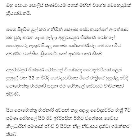
ඔහු සොයා පොලිස් කණ්ඩායම් පහක් මඟින් විශේෂ මෙහෙයුමක්
ක්‍රියාත්මකයි.
මෙම සිදුවීම මුල් කර ගනිමින් සෞඛ්‍ය සේවකයන්ගේ ආරක්ෂාව
තහවුරු කරන ලෙස ඉල්ලා අනුරාධපුර ශික්ෂණ රෝහලේ
වෛද්‍යවරු ඇතුළු සියලු සෞඛ්‍ය කාර්යමණ්ඩල මේ වන විට
අඛණ්ඩ වෘත්තීය ක්‍රියාමාර්ගයක් ආරම්භ කර තිබේ.
අනුරාධපුර ශික්ෂණ රෝහලේ විශේෂඥ වෛද්‍යවරියක් ලෙස
පුහුණු වන 32 හැවිරිදි වෛද්‍යවරියක ඊයේ රාත්‍රියේ සුපුරුදු පරිදි
පොරොත්තු රාජකාරී සඳහා එම රෝහලේ සේවයට වාර්තාකර
තිබුණි.
සිය පොරොත්තු රාජකාරී අවසන් කළ අදාළ වෛද්‍යවරිය රාත්‍රී 7ට
පමණ රෝහලේ සිට ඊට ඉදිරිපසින් පිහිටි විශේෂඥ වෛද්‍ය
නිලධාරීන් පමණක් පදිංචි වී සිටින නිල නිවාසය දක්වා ගමන්කර
තිබේ.