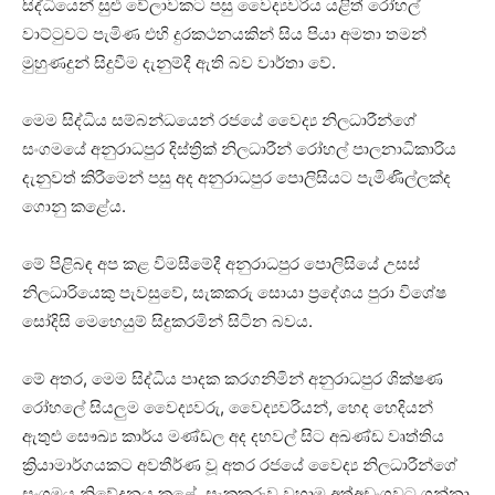
සිද්ධියෙන් සුළු වේලාවකට පසු වෛද්‍යවරිය යළිත් රෝහල්
වාට්ටුවට පැමිණ එහි දුරකථනයකින් සිය පියා අමතා තමන්
මුහුණදුන් සිදුවීම දැනුම්දී ඇති බව වාර්තා වේ.
මෙම සිද්ධිය සම්බන්ධයෙන් රජයේ වෛද්‍ය නිලධාරීන්ගේ
සංගමයේ අනුරාධපුර දිස්ත්‍රික් නිලධාරීන් රෝහල් පාලනාධිකාරිය
දැනුවත් කිරීමෙන් පසු අද අනුරාධපුර පොලිසියට පැමිණිල්ලක්ද
ගොනු කළේය.
මේ පිළිබඳ අප කළ විමසීමේදී අනුරාධපුර පොලිසියේ උසස්
නිලධාරියෙකු පැවසුවේ, සැකකරු සොයා ප්‍රදේශය පුරා විශේෂ
සෝදිසි මෙහෙයුම් සිදුකරමින් සිටින බවය.
මේ අතර, මෙම සිද්ධිය පාදක කරගනිමින් අනුරාධපුර ශික්ෂණ
රෝහලේ සියලුම වෛද්‍යවරු, වෛද්‍යවරියන්, හෙද හෙදියන්
ඇතුළු සෞඛ්‍ය කාර්ය මණ්ඩල අද දහවල් සිට අඛණ්ඩ වෘත්තිය
ක්‍රියාමාර්ගයකට අවතීර්ණ වූ අතර රජයේ වෛද්‍ය නිලධාරීන්ගේ
සංගමය නිවේදනය කළේ, සැකකරුව වහාම අත්අඩංගුවට ගන්නා