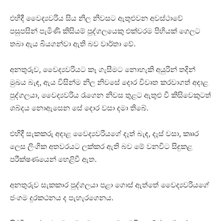
එහිදී වෛද්‍යවරිය සිය නිල නිවසට ඇතුළුවන අවස්ථාවේ
පසුපසින් පැමිණි කිසියම් පුද්ගලයෙකු එක්වරම පිහියක් ගෙලට
තබා ඇය බියගන්වා ඇති බව වාර්තා වේ.
අනතුරුව, වෛද්‍යවරියට කෑ ගැසීමට නොහැකි අයුරින් තදින්
මුඛය බැඳ, ඇය විසින්ම නිල නිවසේ දොර විවෘත කරවාගත් අදාළ
පුද්ගලයා, වෛද්‍යවරිය රැගෙන නිවස තුළට ඇතුළු වී කිසිවෙකුටත්
ශබ්දය නොඇසෙන සේ දොර වසා දමා තිබේ.
එහිදී සැකකරු අදාළ වෛද්‍යවරියගේ දෑත් බැඳ, දෑස් වසා, කෘෘර
ලෙස ලිංගික අතවරයට ලක්කර ඇති බව මේ වනවිට සිදුකළ
පරීක්ෂණයෙන් හෙළිවී ඇත.
අනතුරුව සැකකාර පුද්ගලයා පළා ගොස් ඇත්තේ වෛද්‍යවරියගේ
ජංගම දුරකථනය ද පැහැරගෙනය.