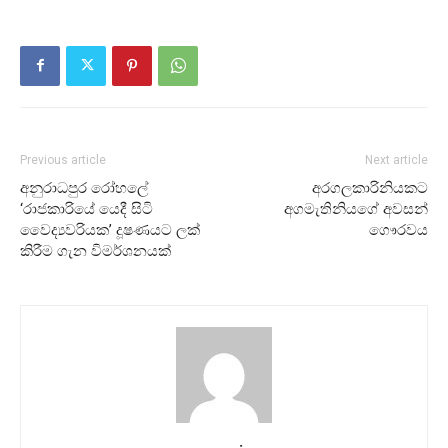
Previous article
Next article
අනුරාධපුර රෝහලේ
අරගලකාරිනියකට
‘රාජකාරියේ යෙදී සිටි
අගමැතිනියගේ අවසන්
වෛද්‍යවරියක’ දූෂණයට ලක්
ගෞරවය
කිරීම ගැන විමර්ශනයක්