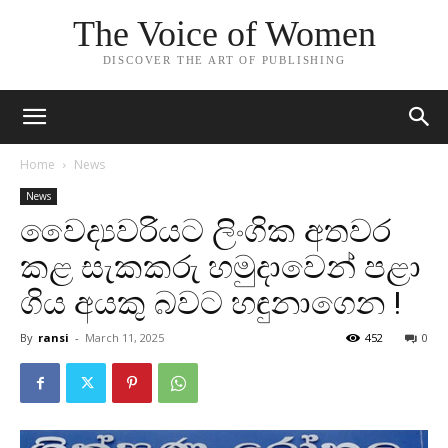
The Voice of Women
DISCOVER THE ART OF PUBLISHING
Home
News
News
වෛද්‍යවරියට ලිංගික අතවර
කළ සැකකරු හමුදාවෙන් පළා
ගිය අයකු බවට හඳුනාගෙන !
By
ransi
-
March 11, 2025
452
0