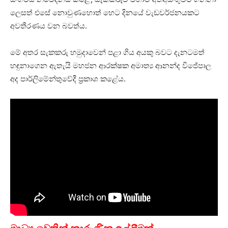
ලෙසත් එසේ නොවුණහොත් හෙට දිනයේ වැඩවර්ජනයකට
අවතීරණය වන බවත්ය.
මේ අතර සැකකරු හමුදාවෙන් පළා ගිය අයකු බවට දැනටමත්
හඳුනාගෙන ඇතැයි මහජන ආරක්ෂක අමාත්‍ය ආනන්ද විජේපාල
අද පාර්ලිමේන්තුවේදී ප්‍රකාශ කළේය.