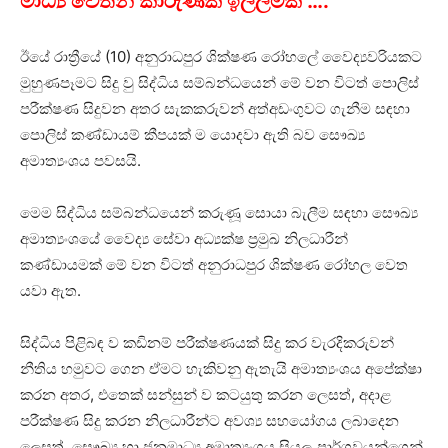
මාධ්‍ය වෙතින් කාරුණික ඉල්ලීමක් ….
ඊයේ රාත්‍රීයේ (10) අනුරාධපුර ශික්ෂණ රෝහලේ වෛද්‍යවරියකට
මුහුණපෑමට සිදු වු සිද්ධිය සම්බන්ධයෙන් මේ වන විටත් පොලිස්
පරීක්ෂණ සිදුවන අතර සැකකරුවන් අත්අඩංගුවට ගැනීම සඳහා
පොලිස් කණ්ඩායම් කීපයක් ම යොදවා ඇති බව සෞඛ්‍ය
අමාත්‍යංශය පවසයි.
මෙම සිද්ධිය සම්බන්ධයෙන් කරුණූ සොයා බැලීම සඳහා සෞඛ්‍ය
අමාත්‍යංශයේ වෛද්‍ය සේවා අධ්‍යක්ෂ ප්‍රමුඛ නිලධාරීන්
කණ්ඩායමක් මේ වන විටත් අනුරාධපුර ශික්ෂණ රෝහල වෙත
යවා ඇත.
සිද්ධිය පිළිබඳ ව කඩිනම් පරීක්ෂණයක් සිදු කර වැරදිකරුවන්
නීතිය හමුවට ගෙන ඒමට හැකිවනු ඇතැයි අමාත්‍යංශය අපේක්ෂා
කරන අතර, එතෙක් සන්සුන් ව කටයුතු කරන ලෙසත්, අදාළ
පරීක්ෂණ සිදු කරන නිලධාරීන්ට අවශ්‍ය සහයෝගය ලබාදෙන
ලෙසත්, සෞඛ්‍ය හා ජනමාධ්‍ය අමාත්‍යංශය සියලු පාර්ශවයන්ගෙන්