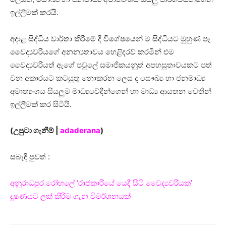
ඉල්ලීමක් කරයි.
අදාළ සිද්ධිය වාර්තා කිරීමේ දී විශේෂයෙන් ම සිද්ධියට මුහුණ පෑ
වෛද්‍යවරියගේ අනන්‍යතාවය හෙළිදරව් කරමින් එම
වෛද්‍යවරියත් ඇගේ පවුලේ සමාජිකයනුත් අපහසුතාවයකට පත්
වන අකාරයට කටයුතු නොකරන ලෙස ද සෞඛ්‍ය හා ජනමාධ්‍ය
අමාත්‍යංශය සියලුම මාධ්‍යවේදීන්ගෙන් හා මාධ්‍ය ආයතන වෙතින්
ඉල්ලීමක් කර සිටියි.
(උපුටා ගැනීම් |
adaderana
)
සබැඳි පුවත් :
අනුරාධපුර රෝහලේ ‘රාජකාරියේ යෙදී සිටි වෛද්‍යවරියක’
දූෂණයට ලක් කිරීම ගැන විමර්ශනයක්