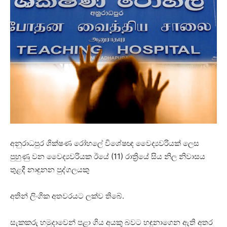
අනුරාධපුර ශික්ෂණ රෝහලේ විශේෂඥ වෛද්‍යවරියක් ලෙස
පුහුණු වන වෛද්‍යවරියක ඊයේ (11) රාත්‍රියේ සිය නිල නිවාසය
තුළදී නාඳුනන පුද්ගලයකු
අතින් ලිංගික අතවරයට ලක්ව තිබේ.
සැකකරු හමුදාවෙන් පළා ගිය අයකු බවට හඳුනාගෙන ඇති අතර