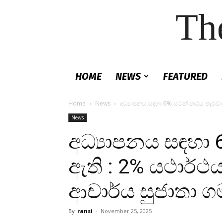
Th
HOME
NEWS
FEATURED
Home
News
අධ්‍යාපනය සඳහා 6% සටන් පාඨය තැළුවා 
News
අධ්‍යාපනය සඳහා 
ඇති : 2% යථාර්ථය
ආචාර්ය සුජාතා 
By
ransi
-
November 25, 2025