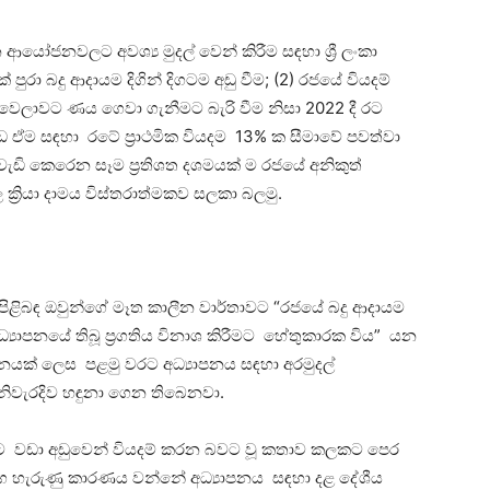
ෝජනවලට අවශ්‍ය මුදල් වෙන් කිරීම සඳහා ශ්‍රී ලංකා
ා බදු ආදායම දිගින් දිගටම අඩු වීම; (2) රජයේ වියදම්
 වෙලාවට ණය ගෙවා ගැනීමට බැරි වීම නිසා 2022 දී රට
ඒම සඳහා රටේ ප්‍රාථමික වියදම 13% ක සීමාවේ පවත්වා
 වැඩි කෙරෙන සෑම ප්‍රතිශත දශමයක් ම රජයේ අනිකුත්
්‍රියා දාමය විස්තරාත්මකව සලකා බලමු.
ාව පිළිබඳ ඔවුන්ගේ මෑත කාලීන වාර්තාවට “රජයේ බදු ආදායම
 අධ්‍යාපනයේ තිබූ ප්‍රගතිය විනාශ කිරීමට හේතුකාරක විය” යන
නයක් ලෙස පළමු වරට අධ්‍යාපනය සඳහා අරමුදල්
ිවැරදිව හඳුනා ගෙන තිබෙනවා.
ිටි රටට වඩා අඩුවෙන් වියදම් කරන බවට වූ කතාව කලකට පෙර
 මග හැරුණු කාරණය වන්නේ අධ්‍යාපනය සඳහා දළ දේශීය