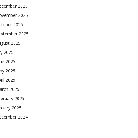
ecember 2025
ovember 2025
ctober 2025
eptember 2025
ugust 2025
ly 2025
une 2025
ay 2025
ril 2025
arch 2025
ebruary 2025
nuary 2025
ecember 2024