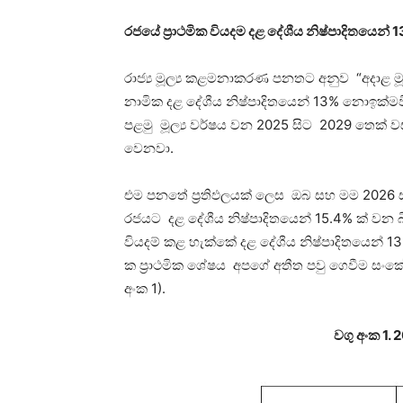
රජයේ ප්‍රාථමික වියදම දළ දේශීය නිෂ්පාදිතයෙන් 1
රාජ්‍ය මූල්‍ය කළමනාකරණ පනතට අනුව “අදාළ මූ
නාමික දළ දේශීය නිෂ්පාදිතයෙන් 13% නොඉක්මව
පළමු මූල්‍ය වර්ෂය වන 2025 සිට 2029 තෙක් වස
වෙනවා.
එම පනතේ ප්‍රතිඵලයක් ලෙස ඔබ සහ මම 2026 සඳ
රජයට දළ දේශීය නිෂ්පාදිතයෙන් 15.4% ක් වන 
වියදම් කළ හැක්කේ දළ දේශීය නිෂ්පාදිතයෙන් 13% 
ක ප්‍රාථමික ශේෂය අපගේ අතීත පවු ගෙවීම ස
අංක 1).
වගු අංක 1.