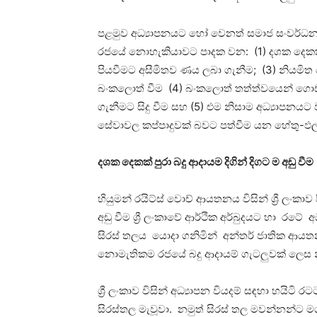
පළමුව අධ්‍යාපනයට හෝ වෙනත් සමාජ සංවර්ධන ආය
රජයේ නොහැකියාවට පාදක වන: (1) දශක දෙකක් පුර
පියවීමට අසීමිතව ණය ලබා ගැනීම; (3) නියමිත
බංකලොත් වීම (4) බංකලොත් තත්ත්වයෙන් ගොඩ 
ගැනීමට සිදු වීම සහ (5) එම නිසාම අධ්‍යාපනයට
සේවාවල කප්පාදුවක් බවට පත්වීම යන හේතු-ඵල ක
දශක දෙකක් පුරා බදු ආදායම දිගින් දිගට ම අඩු වීම
හියුමන් රයිට්ස් වොච් ආයතනය විසින් ශ්‍රී ලංක
අඩු වීම ශ්‍රී ලංකාවේ ආර්ථික අර්බුදයට හා රටේ
සිරස් තලය යොදා ගනිමින් අන්තර් ජාතික ආයත
නොමැතිකම රජයේ බදු ආදායම් ගැටලුවක් ලෙස න
ශ්‍රී ලංකාව විසින් අධ්‍යාපන වියදම් සඳහා හය
සිරස්තල මැවූවා. නමුත් සිරස් තල මවන්නන්ට