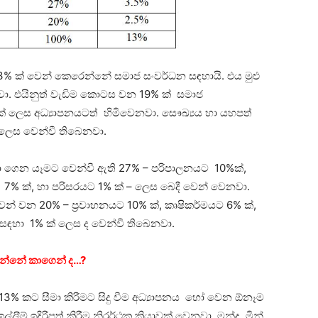
3% ක් වෙන් කෙරෙන්නේ සමාජ සංවර්ධන සඳහායි. එය මුළු
නවා. එයිනුත් වැඩිම කොටස වන 19% ක් සමාජ
 ලෙස අධ්‍යාපනයටත් හිමිවෙනවා. සෞඛ්‍යය හා යහපත්
% ලෙස වෙන්වී තිබෙනවා.
ා ගෙන යෑමට වෙන්වී ඇති 27% – පරිපාලනයට 10%ක්,
7% ක්, හා පරිසරයට 1% ක් – ලෙස බෙදී වෙන් වෙනවා.
න් වන 20% – ප්‍රවාහනයට 10% ක්, කෘෂිකර්මයට 6% ක්,
 සඳහා 1% ක් ලෙස ද වෙන්වී තිබෙනවා.
කරන්නේ කාගෙන් ද…?
් 13% කට සීමා කිරීමට සිදු වීම අධ්‍යාපනය හෝ වෙන ඕනෑම
ීම් ඉදිරිපත් කිරීම නිරර්ථක ක්‍රියාවක් වෙනවා. මන්ද, මින්