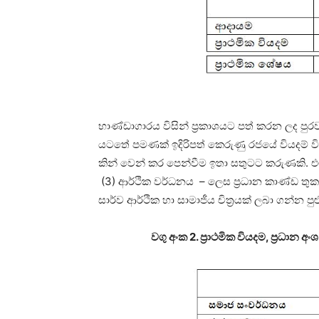
භාණ්ඩාගාරය විසින් ප්‍රකාශයට පත් කරන ලද පුර
යටතේ පමණක් ඉදිරිපත් කෙරුණු රජයේ වියදම් ව
කින් වෙන් කර පෙන්වීම ඉතා සතුටට කරුණකි. එම
(3) ආර්ථික වර්ධනය – ලෙස ප්‍රධාන කාණ්ඩ තුකට
සාර්ව ආර්ථික හා සාමාජීය චිත්‍රයක් ලබා ගන්න පුළ
වගු අංක 2. ප්‍රාථමික වියදම, ප්‍රධ