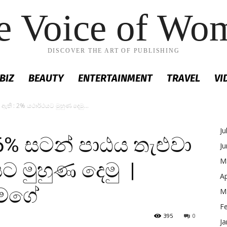
e Voice of Wo
DISCOVER THE ART OF PUBLISHING
BIZ
BEAUTY
ENTERTAINMENT
TRAVEL
VI
ඇති : 2% යථාර්ථයට මුහුණ දෙමු...
Ju
6% සටන් පාඨය තැළුවා
J
M
ට මුහුණ දෙමු |
Ap
ගමගේ
M
F
395
0
Ja