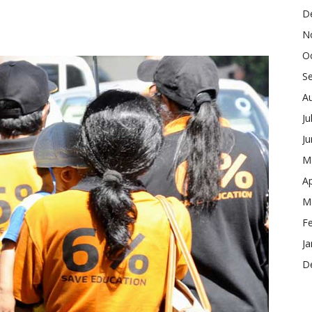
D
N
O
S
A
Ju
J
M
Ap
M
F
Ja
D