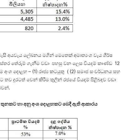
වැසි අයවැය ලේඛනය මගින් මෙතෙක් අමාත්‍යංශ වැය ශීර්ෂ
ිස්තර තේරුම් ගැනීම වඩා පහසු වන ලෙස වියදම් කාණ්ඩ 12
 අංශ දොළහ – (1) රාජ්‍ය කටයුතු ( (2) සමාජ සංවර්ධනය සහ
 තව දුරටත් වෙන් කිරීම තුලින් රජයේ වියදම් පිළිබඳව වඩා
ුවන්.
ාන අංශ තුනකට හා අනු අංශ දොළහකට බෙදී ඇති ආකාරය