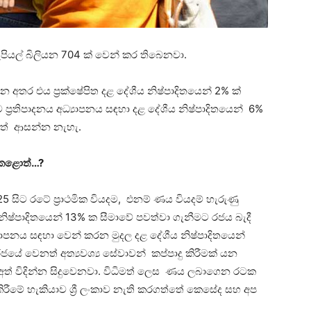
රුපියල් බිලියන 704 ක් වෙන් කර තිබෙනවා.
තර එය ප්‍රක්ෂේපිත දළ දේශීය නිෂ්පාදිතයෙන් 2% ක්
ප්‍රතිපාදනය අධ්‍යාපනය සඳහා දළ දේශීය නිෂ්පාදිතයෙන් 6%
ේත් ආසන්න නැහැ.
 කළොත්…?
025 සිට රටේ ප්‍රාථමික වියදම, එනම් ණය වියදම් හැරුණු
ිෂ්පාදිතයෙන් 13% ක සීමාවේ පවත්වා ගැනීමට රජය බැදී
ාපනය සඳහා වෙන් කරන මුදල දළ දේශීය නිෂ්පාදිතයෙන්
ජයේ වෙනත් අත්‍යවශ්‍ය සේවාවන් කප්පාදු කිරීමක් යන
අත් විදින්න සිදුවෙනවා. විධිමත් ලෙස ණය ලබාගෙන රටක
ීමේ හැකියාව ශ්‍රී ලංකාව නැති කරගත්තේ කෙසේද සහ අප