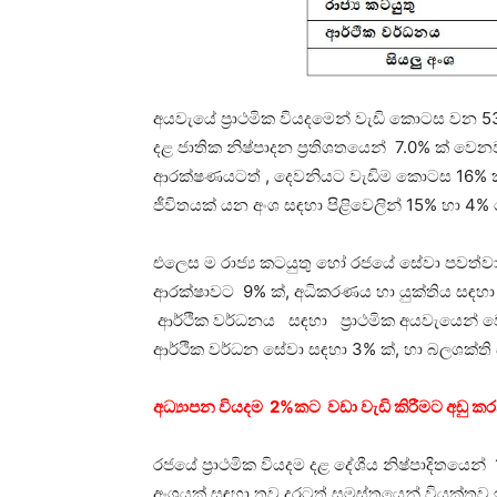
අයවැයේ ප්‍රාථමික වියදමෙන් වැඩි කොටස වන 5
දළ ජාතික නිෂ්පාදන ප්‍රතිශතයෙන් 7.0% ක් වෙ
ආරක්ෂණයටත් , දෙවනියට වැඩිම කොටස 16% ක්
ජීවිතයක් යන අංශ සඳහා පිළිවෙලින් 15% හා 4
එලෙස ම රාජ්‍ය කටයුතු හෝ රජයේ සේවා පවත්ව
ආරක්ෂාවට 9% ක්, අධිකරණය හා යුක්තිය සඳහා 
ආර්ථික වර්ධනය සඳහා ප්‍රාථමික අයවැයෙන් වෙ
ආර්ථික වර්ධන සේවා සඳහා 3% ක්, හා බලශක්ති
අධ්‍යාපන වියදම 2%කට වඩා වැඩි කිරීමට අඩු 
රජයේ ප්‍රාථමික වියදම දළ දේශීය නිෂ්පාදිතයෙන
අංශයක් සඳහා තව දුරටත් සමස්තයෙන් වියුක්තව ඉල්ල