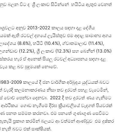
ව බලන විට ද ශ්‍රී ලංකාව සිටින්නේ හයිටිය ඇතුළු වෙනත්
ශ්‍රවලට අනුව 2013-2022 කාලය සඳහා දළ දේශීය
දායමක් ඇති රටවල් දහයේ ලැයිස්තුව එම අදාළ සාමාන්‍ය අගය
්ලාදේශය (8.6%), හයිටි (10.4%), ග්වාතමාලාව (11.4%),
්ඩාව (12.2%), ශ්‍රී ලංකාව (12.3%) සහ බෙනින් (13.0%)
්කරය හැර ඒ අනෙක් සියලු රටවල් අධ්‍යාපනය සඳහා දළ
් වැය කළ බව පුදුමයක් නොවේ.
983-2009 කාලයේ දී ජන වාර්ගික අර්බූදය යුද්ධයක් බවට
වත් වැරදි කලමනාකරණය නිසා තව දුරටත් පහළ වැටෙමින්,
ට්ස් වොච් පෙන්වා දෙනවා. 2022 දී තව දුරටත් ණය ගැනීමට
්ථිකය ගොඩ නැගීමේ දීර්ඝ ක්‍රියාවලියේ වැදගත් පියවරක්
නාකරණ පනත සම්මත කරනවා. එම පනතේ ගුණාගුණ සෙවීමට
ඇතැයි ප්‍රකාශ කරමින් බලයට ආ වත්මන් ආණ්ඩුව එම දුෂ්කර
 නැති බවට එක් සාක්ෂියක්.