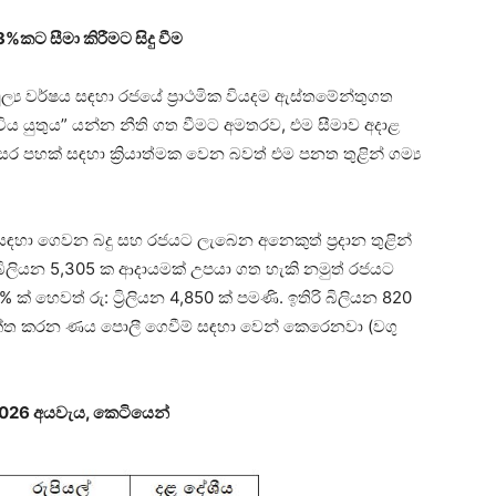
3%කට සීමා කිරීමට සිදු වීම
ල්‍ය වර්ෂය සඳහා රජයේ ප්‍රාථමික වියදම ඇස්තමේන්තුගත
ිය යුතුය” යන්න නීති ගත වීමට අමතරව, එම සීමාව අදාළ
ර පහක් සඳහා ක්‍රියාත්මක වෙන බවත් එම පනත තුළින් ගම්‍ය
හා ගෙවන බදු සහ රජයට ලැබෙන අනෙකුත් ප්‍රදාන තුළින්
බිලියන 5,305 ක ආදායමක් උපයා ගත හැකි නමුත් රජයට
ක් හෙවත් රු: ට්‍රිලියන 4,850 ක් පමණි. ඉතිරි බිලියන 820
ංකේත කරන ණය පොලී ගෙවීම් සඳහා වෙන් කෙරෙනවා (වගු
 2026 අයවැය, කෙටියෙන්