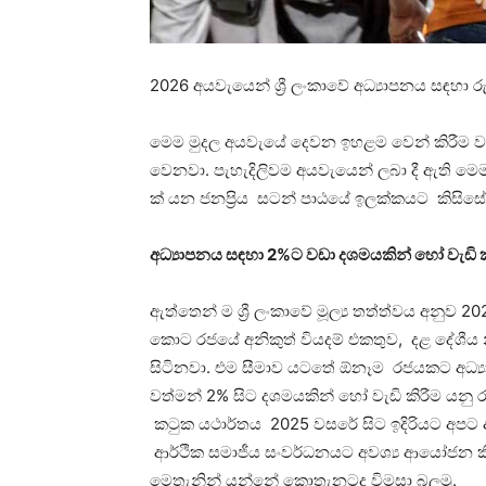
2026 අයවැයෙන් ශ්‍රී ලංකාවේ අධ්‍යාපනය සඳහා 
මෙම මුදල අයවැයේ දෙවන ඉහළම වෙන් කිරීම වන අ
වෙනවා. පැහැදිලිවම අයවැයෙන් ලබා දී ඇති මෙම 
ක් යන ජනප්‍රිය සටන් පාඨයේ ඉලක්කයට කිසිස
අධ්‍යාපනය සඳහා 2%ට වඩා දශමයකින් හෝ වැඩි
ඇත්තෙන් ම ශ්‍රී ලංකාවේ මූල්‍ය තත්ත්වය අනුව 2
කොට රජයේ අනිකුත් වියදම් එකතුව, දළ දේශීය න
සිටිනවා. එම සීමාව යටතේ ඕනෑම රජයකට අධ්‍ය
වත්මන් 2% සිට දශමයකින් හෝ වැඩි කිරීම යනු ර
කටුක යථාර්තය 2025 වසරේ සිට ඉදිරියට අපට 
ආර්ථික සමාජීය සංවර්ධනයට අවශ්‍ය ආයෝජන කිර
මෙතැනින් යන්නේ කොතැනටද විමසා බලමු.