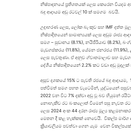
නිෂ්පාදනයේ ප්‍රතිශතයක් ලෙස කෙරෙන වියදම අනු
බදු ආදායම අඩු රටවල් 10 ක් සමගම බවයි.
උදාහරණ ලෙස, ලෝක බැංකුව සහ IMF දත්ත මූලා
නිෂ්පාදිතයෙන් සාමාන්‍යයක් ලෙස අඩුම රාජ්‍ය ආ
සමග – සුඩානය (8.1%), නයිජීරියාව (8.2%), බංග
මැඩගස්කරය (11.8%), යේමන ජනරජය (11.9%), උගන
ලෙස පැවතුණා. ඒ අනුව ග්වාතමාලාව සහ මැඩගස
දේශීය නිෂ්පාදිතයෙන් 2.2% කට වඩා අඩු මුදලක
අසූව දශකයේ 15% ට පැවති රජයේ බදු ආදායම, 1
පත්වීමත් සමග පහත වැටෙමින්, යුද්ධයෙන් පසු
2022 වන විට 7% දක්වා අඩු වූ බව හියුමන් රයි
නොහැකිව රට බංකලොත් වීමෙන් පසු නැවත රට ආර
ලෙස 2024 අංක 44 දරන රාජ්‍ය මූල්‍ය කළම
මෙතන දී කළ හැක්කක් නෙවෙයි. විකල්ප මාර්ග 
ක්‍රියාවලියම පවත්වා ගෙන යෑම වෙන විකල්පයක්