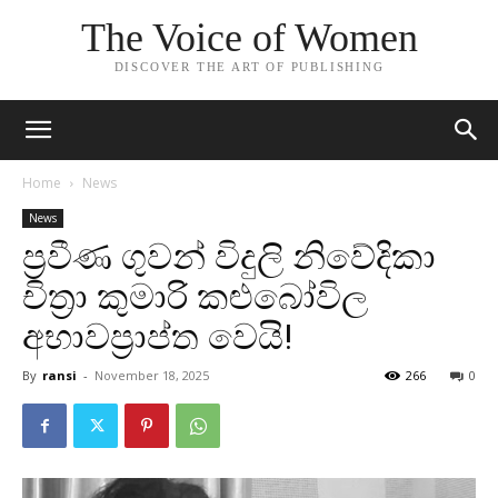
The Voice of Women
DISCOVER THE ART OF PUBLISHING
Home
News
News
ප්‍රවීණ ගුවන් විදුලි නිවේදිකා
චිත්‍රා කුමාරි කළුබෝවිල
අභාවප්‍රාප්ත වෙයි!
By
ransi
-
November 18, 2025
266
0