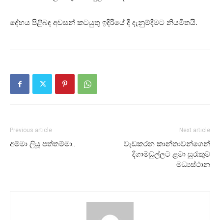
දේහය පිළිබඳ අවසන් කටයුතු ඉදිරියේ දී දැනුම්දීමට නියමිතයි.
Previous article
Next article
අම්මා ලියූ පත්තම්මා..
වැඩකරන කාන්තාවන්ගෙන්
දිගාමඩුල්ලට ළමා සුරැකුම්
මධ්‍යස්ථාන