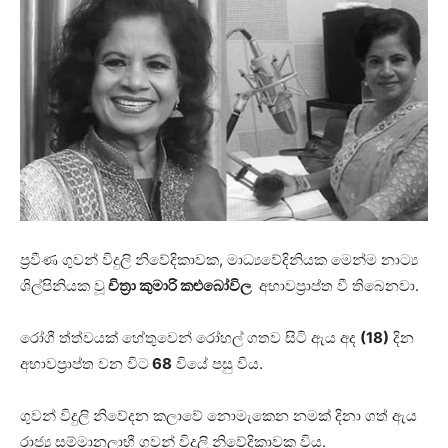
ප්‍රවීණ ගුවන් විදුලි නිවේදිකාවක, මාධ්‍යවේදිනියක මෙන්ම නාට්‍ය
ශිල්පිනියක වූ
චිත්‍රා කුමාරි කළුබෝවිල
අභාවප්‍රාප්ත වී තිබෙනවා.
රෝගී ත්ත්වයක් හේතුවෙන් රෝහල් ගතව සිටි ඇය අද
(18)
දින
අභාවප්‍රාප්ත වන විට
68
වියේ පසු විය.
ගුවන් විදුලි නිවේදන කලාවේ නොමැකෙන නමක් දිනා ගත් ඇය
රාජ්‍ය සම්මානලාභී ගුවන් විදුලි නිවේදිකාවක විය.