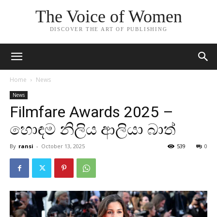
The Voice of Women
DISCOVER THE ART OF PUBLISHING
Home
News
News
Filmfare Awards 2025 –
හොඳම නිලිය ආලියා බාත්
By
ransi
-
October 13, 2025
539
0