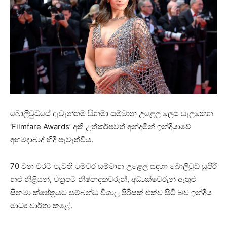
බොලිවුඩයේ දැවැන්තම සිනමා සම්මාන උළෙල ලෙස සැලකෙන
‘Filmfare Awards’ අති උත්කර්ෂවත් අන්දමින් ඉන්දියාවේ
අහමදාබාද් හිදී පැවැත්විය.
70 වන වරට පැවති මෙවර සම්මාන උළෙල සඳහා බොලිවුඩ් සුපිරි
නළු නිළියන්, චිත්‍රපට නිෂ්පාදකවරුන්, අධ්‍යක්ෂවරුන් ඇතුළු
සිනමා ක්ෂේත්‍රයට සම්බන්ධ විශාල පිරිසක් එක්ව සිටි බව ඉන්දීය
මාධ්‍ය වාර්තා කළේ.