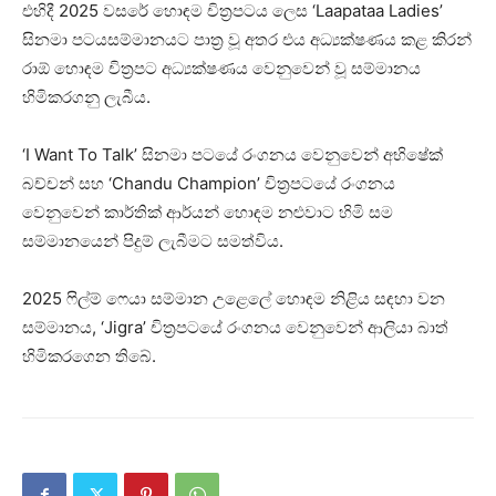
එහිදී 2025 වසරේ හොඳම චිත්‍රපටය ලෙස ‘Laapataa Ladies’
සිනමා පටයසම්මානයට පාත්‍ර වූ අතර එය අධ්‍යක්ෂණය කළ කිරන්
රාඕ හොඳම චිත්‍රපට අධ්‍යක්ෂණය වෙනුවෙන් වූ සම්මානය
හිමිකරගනු ලැබීය.
‘I Want To Talk’ සිනමා පටයේ රංගනය වෙනුවෙන් අභිෂේක්
බච්චන් සහ ‘Chandu Champion’ චිත්‍රපටයේ රංගනය
වෙනුවෙන් කාර්තික් ආර්යන් හොඳම නළුවාට හිමි සම
සම්මානයෙන් පිදුම් ලැබීමට සමත්විය.
2025 ෆිල්ම් ෆෙයා සම්මාන උළෙලේ හොඳම නිළිය සඳහා වන
සම්මානය, ‘Jigra’ චිත්‍රපටයේ රංගනය වෙනුවෙන් ආලියා බාත්
හිමිකරගෙන තිබේ.