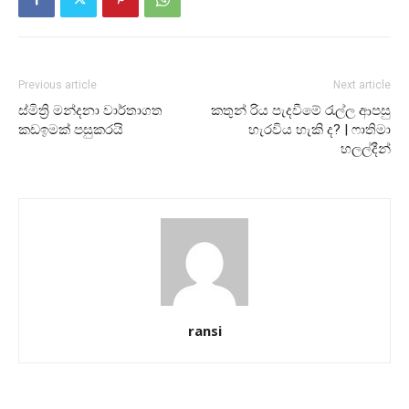
Previous article
Next article
ස්මිත්‍රි මන්දනා වාර්තාගත
කතුන් රිය පැදවීමේ රැල්ල ආපසු
කඩඉමක් පසුකරයි
හැරවිය හැකි ද? | ෆාතිමා
හලල්දීන්
ransi