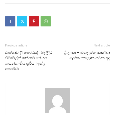
Previous article
Next article
රාක්ෂාව (1 කොටස) : මල්ලිට
ශ්‍රී ලංකා – එංගලන්ත කාන්තා
විටාමිල්ක් ගන්නට තේ දළු
ලෝක කුසලාන සටන අද
කඩන්න ගිය දැරිය | ඉන්දු
පෙරේරා