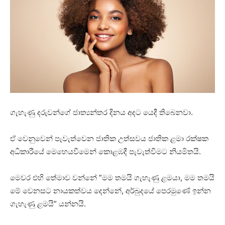
ගැහැණු දරුවන්ගේ ජාත්‍යන්තර දිනය අදට යෙදී තිබෙනවා.
ඒ වෙනුවෙන් පැවැත්වෙන ජාතික උත්සවය ජාතික ළමා රක්ෂක
අධිකාරීයේ මෙහෙයවීමෙන් කොළඹදී පැවැත්වීමට නියමිතයි.
මෙවර එහි තේමාව වන්නේ ”මම තමයි ගැහැණු ළමයා, මම තමයි
මේ වෙනසට නායකත්වය දෙන්නේ, අර්බුදයේ පෙරමුණේ ඉන්න
ගැහැණු ළමයි” යන්නයි. ‍