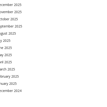
ecember 2025
ovember 2025
ctober 2025
eptember 2025
ugust 2025
ly 2025
une 2025
ay 2025
ril 2025
arch 2025
ebruary 2025
nuary 2025
ecember 2024