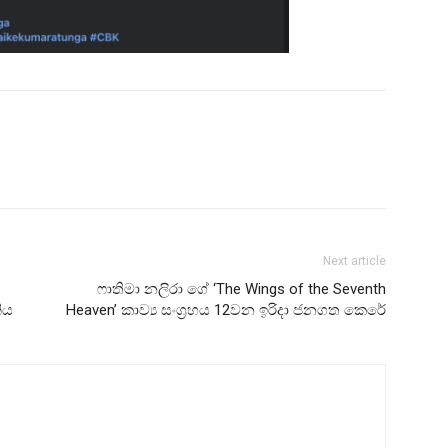
Next article
ෆාතිමා නලිරා ගේ ‘The Wings of the Seventh
ිය
Heaven’ කාව්‍ය සංග්‍රහය 12වන ඉරිදා ජනගත කෙරේ