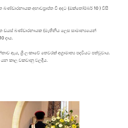
්තෙ බණ්ඩාරනායක අභාවප්‍රාප්ත වී අදට (ඔක්තෝම්බර් 10 ) විසි
වත්ත ඩයස් බණ්ඩාරනායක (මැතිනිය ලෙස සාමාන්‍යයෙන්
10 දාය.
ාව ඇය, ශ්‍රි ලංකාවේ තෙවරක් අග්‍රාමාත්‍ය පදවියට පත්වුවාය.
0 යන කාල වකවානු වලදීය.