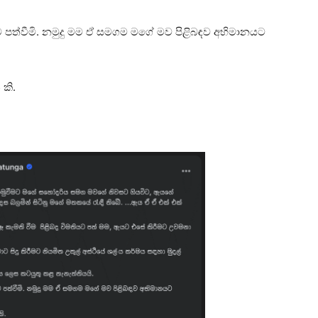
ට පත්වීමි. නමුදු මම ඒ සමගම මගේ මව පිළිබඳව අභිමානයට
කි.