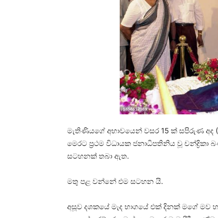
මැතිණියගේ අභාවයෙන් වසර 15 ක් සපිරුණ අද 
මෙරට ප්‍රථම විධායක ජනාධිපතිනිය වූ චන්ද්‍රිකා
සටහනක් තබා ඇත.
මතු පළ වන්නේ එම සටහන යි.
අසූව දශකයේ මැද භාගයේ එක් දිනක් මගේ මව 