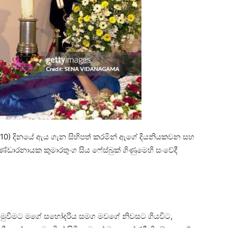
(10) දිනයේ ඇය ගැන සිහිපත් කරමින් ඇගේ දියනියකවන සහ
 බණ්ඩාරනායක කුමාරතුංග සිය ෆේස්බුක් ගිණුමෙහි සංවේදී
හමුවීමට මගේ සහෝදරිය සමග මවගේ නිවසට ගියවිට,