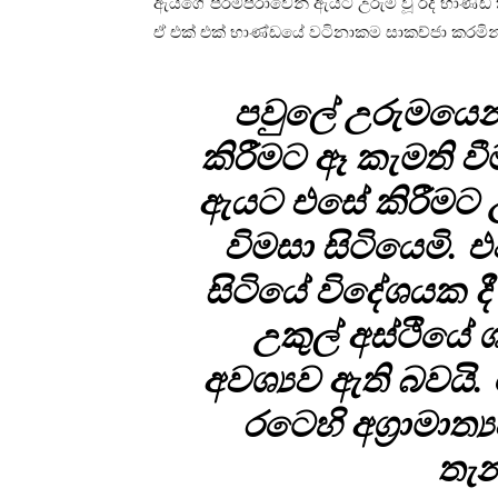
ඇයගේ පරම්පරාවෙන් ඇයට උරුම වූ රිදී භාණ්ඩ 
ඒ එක් එක් භාණ්ඩයේ වටිනාකම සාකච්ජා කරමින්
පවුලේ උරුමයෙන්
කිරීමට ඈ කැමති වී
ඇයට එසේ කිරීමට උ
විමසා සිටියෙමි. 
සිටියේ විදේශයක දී
උකුල් අස්ථියේ ශ
අවශ්‍යව ඇති බවයි
රටෙහි අග්‍රාමාත
තැන