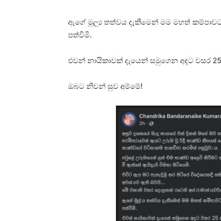
ඇගේ මූල්‍ය තත්වය දැකීමෙන් මම මහත් කම්පාව
පත්වීමි.
එවන් නායිකාවක් දැයෙන් සමුගෙන අදට වසර 25 
ඔබට නිවන් සුව අම්මේ!