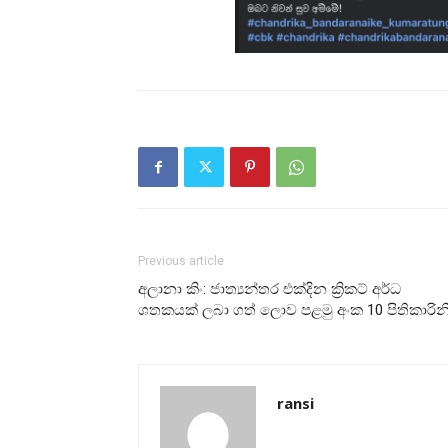
Previous article
අලානා කිං: ජාත්‍යන්තර එක්දින ක්‍රිකට් අර්ධ
ශතකයක් ලබා ගත් ලොව පළමු අංක 10 පිතිකාරින
ransi