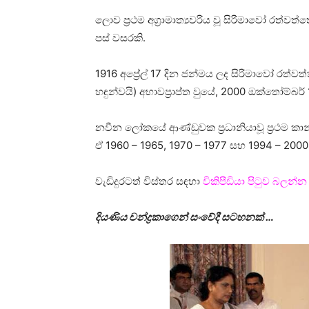
ලොව ප්‍රථම අග්‍රාමාත්‍යවරිය වූ සිරිමාවෝ රත්වත
පස් වසරකි.
1916 අප්‍රේල් 17 දින ජන්මය ලද සිරිමාවෝ රත්
හඳුන්වයි) අභාවප්‍රාප්ත වුයේ, 2000 ඔක්තෝම්බර් 
නවීන ලෝකයේ ආණ්ඩුවක ප්‍රධානියාවූ ප්‍රථම කාන්ත
ඒ 1960 – 1965, 1970 – 1977 සහ 1994 – 200
වැඩිදුරටත් විස්තර සඳහා
විකිපීඩියා පිටුව බලන්න
දියණිය චන්ද්‍රකාගෙන් සංවේදී සටහනක් …