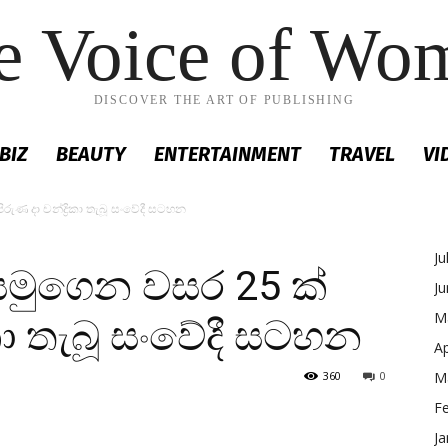
e Voice of Wo
DISCOVER THE ART OF PUBLISHING
BIZ
BEAUTY
ENTERTAINMENT
TRAVEL
VI
ුණ දා චන්ද්‍රිකා තැබූ සංවේදී සටහන
Ju
සමුගෙන වසර 25 ක්
J
M
ිකා තැබූ සංවේදී සටහන
Ap
360
0
M
F
Ja