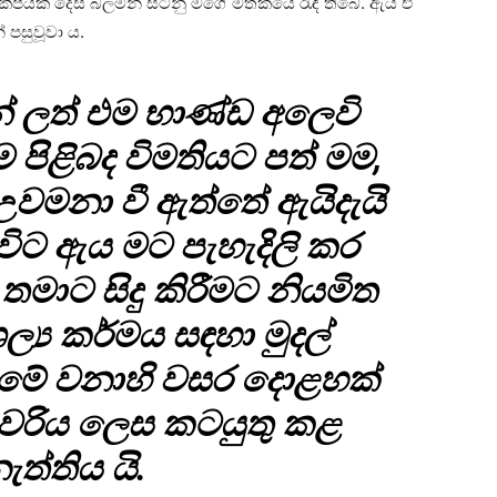
කීපයක් දෙස බලමින් සිටිනු මගේ මතකයේ රැඳී තිබේ. ඇය ඒ
 පසුවූවා ය.
 ලත් එම භාණ්ඩ අලෙවි
ම පිළිබද විමතියට පත් මම,
වමනා වී ඇත්තේ ඇයිදැයි
එවිට ඇය මට පැහැදිලි කර
 තමාට සිදු කිරීමට නියමිත
ල්‍ය කර්මය සඳහා මුදල්
. මේ වනාහි වසර දොළහක්
්‍යවරිය ලෙස කටයුතු කළ
ැත්තිය යි.