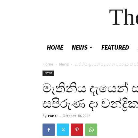
Th
HOME
NEWS
FEATURED
Home
News
මැතිනිය දැයෙන් සමුගෙන වසර 25 ක් සපිර
News
මැතිනිය දැයෙන් 
සපිරුණ දා චන්ද්‍ර
By
ransi
-
October 10, 2025