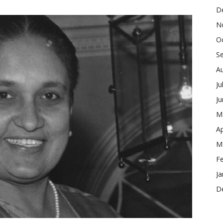
D
N
O
S
A
Ju
J
M
Ap
M
F
Ja
D