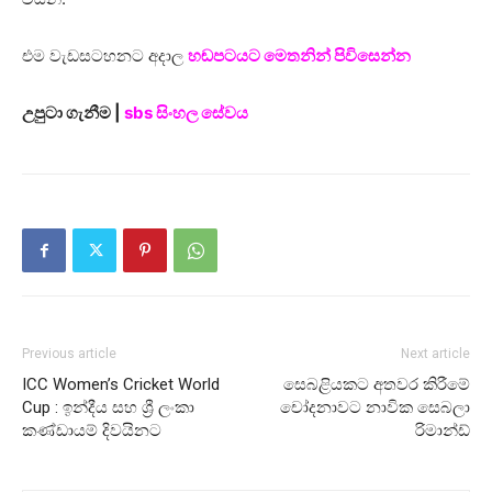
එම වැඩසටහනට අදාල
හඬපටයට මෙතනින් පිවිසෙන්න
උපුටා ගැනීම |
sbs සිංහල සේවය
Previous article
Next article
ICC Women’s Cricket World
සෙබළියකට අතවර කිරීමේ
Cup : ඉන්දීය සහ ශ්‍රී ලංකා
චෝදනාවට නාවික සෙබලා
කණ්ඩායම් දිවයිනට
රිමාන්ඩ්