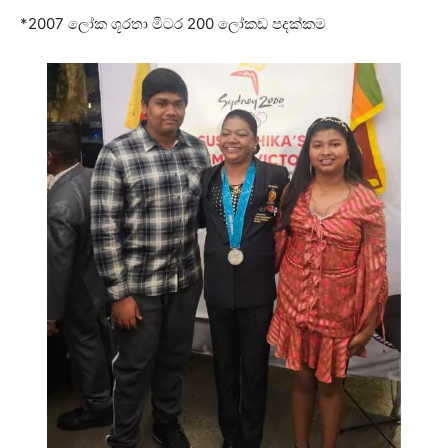
*2007 ලෝක ශූරතා මීටර 200 ලෝකඩ පදක්කම