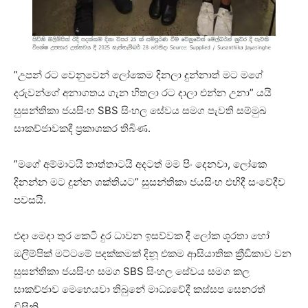
”උපන් රට වෙනුවෙන් ලෝකෙම දිනලා දුන්නාත් මට මගේ
දරුවන්ගේ අනාගතය ගැන හිතලා රට දාලා එන්න උනා” යයි
සුසන්තිකා ජයසිංහ SBS සිංහල සේවය සමග පැවති සම්මුඛ
සාකච්ජාවකදී ප්‍රකාශකර තිබිණ.
”මගේ අම්මාටයි තාත්තාටයි අදටත් මම පිං දෙනවා, ලෝකෙ
දිනන්න මට දුන්න ශක්තියට” සුසන්තිකා ජයසිංහ එහිදී සංවේදීව
පවසයි.
එදා මෙදා තුර කෙටි දුර ධාවන ඉසව්වක දී ලෝක ශූරතා හෝ
ඔලිම්පික් මට්ටමේ පදක්කමක් දිනූ එකම ආසියාතික ක්‍රීඩිකාව වන
සුසන්තිකා ජයසිංහ සමග SBS සිංහල සේවය සමග කල
සාකච්ජාව මෙහෙයවා තිබුනේ මාධ්‍යවේදී කස්සප සෙනරත්
විසිනි.