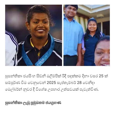
සුසන්තිකා ජයසිංහ සිඩ්නි ඔලිම්පික් රිදී පදක්කම දිනා වසර 25 ක්
සම්පූර්ණ වීම වෙනුවෙන් 2025 සැප්තැම්බර් 28 වෙනිදා
මෙල්බර්න් නුවර දී විශේෂ උපහාර උත්සවයක් පැවැත්විණ.
සුසන්තිකා ලැබූ ප්‍රමුඛතම ජයග්‍රහණ