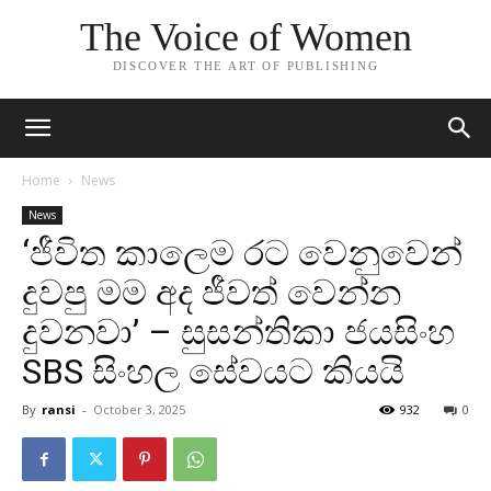
The Voice of Women
DISCOVER THE ART OF PUBLISHING
Home
News
News
‘ජීවිත කාලෙම රට වෙනුවෙන්
දුවපු මම අද ජීවත් වෙන්න
දුවනවා’ – සුසන්තිකා ජයසිංහ
SBS සිංහල සේවයට කියයි
By
ransi
-
October 3, 2025
932
0