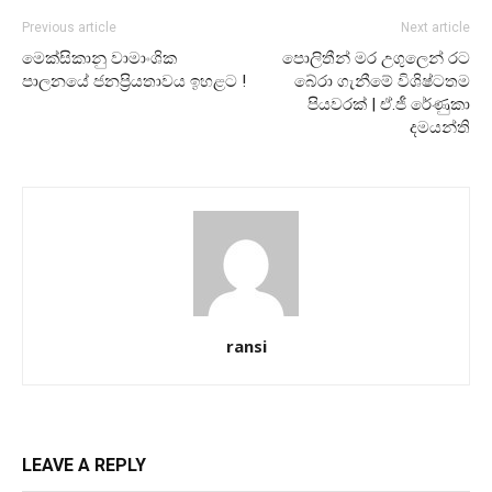
Previous article
Next article
මෙක්සිකානු වාමාංශික
පොලිතීන් මර උගුලෙන් රට
පාලනයේ ජනප්‍රියතාවය ඉහළට !
බේරා ගැනීමේ විශිෂ්ටතම
පියවරක් | ඒ.ජී රේණුකා
දමයන්ති
ransi
LEAVE A REPLY