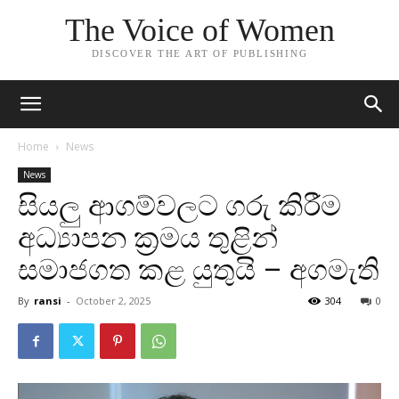
The Voice of Women
DISCOVER THE ART OF PUBLISHING
Home
News
News
සියලු ආගම්වලට ගරු කිරීම
අධ්‍යාපන ක්‍රමය තුළින්
සමාජගත කළ යුතුයි – අගමැති
By
ransi
-
October 2, 2025
304
0