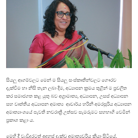
සියලු ආගම්වලට මෙන් ම සියලු සංස්කෘතීන්වලට ගෞරව
දැක්වීම හා නිසි තැන ලබා දීම, අධ්‍යාපන ක්‍රමය තුළින් ම ප්‍රචලිත
කර සමාජගත කළ යුතු බව අග්‍රාමාත්‍ය, අධ්‍යාපන, උසස් අධ්‍යාපන
සහ වෘත්තීය අධ්‍යාපන අමාත්‍ය ආචාර්ය හරිනි අමරසූරිය අධ්‍යාපන
අමාත්‍යාංශයේ පැවති නවරාත්‍රී උත්සව සැමරුමට සහභාගි වෙමින්
ප්‍රකාශ කළා ය.
මෙහි දී වැඩිදුරටත් අදහස් දැක්වූ අමාත්‍යවරිය කියා සිටියේ,