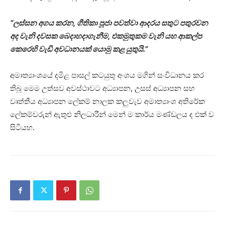
“ලස්සන අගය කරන, ගීතිකා පූජා පවත්වා ආදරය සතුට පතුරවන
අද වැනි දවසක බෙදාහදාගැනීම, එකමුතුකම වැනි යහ ආකල්ප
කෙරෙහි වැඩි අවධානයක් යොමු කළ යුතුයි.”
අමාත්‍යාංශයේ දමිළ පාසල් කටයුතු අංශය මගින් සංවිධානය කර
තිබූ මෙම උත්සව අවස්ථාවට අධ්‍යාපන, උසස් අධ්‍යාපන සහ
වෘත්තීය අධ්‍යාපන ලේකම් නාලක කලුවැව අමාත්‍යාංශ අතිරේක
ලේකම්වරුන් ඇතුළු නිලධාරීන් මෙන් ම කාර්ය මණ්ඩලය ද එක් ව
සිටියහ.