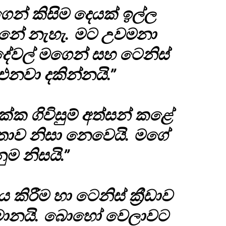
ෙන් කිසිම දෙයක් ඉල්ල
ුනේ නැහැ. මට උවමනා
ේවල් මගෙන් සහ ටෙනිස්
් එනවා දකින්නයි.”
ක්ක ගිවිසුම් අත්සන් කළේ
තාව නිසා නෙවෙයි. මගේ
ම නිසයි.”
ිරීම හා ටෙනිස් ක්‍රීඩාව
 සමානයි. බොහෝ වෙලාවට