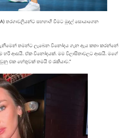
(WTA) තරගාවලියන්ට සහභාගි වීමට මුදල් සොයාගෙන
 ගැනීමෙන් තමන්ට ලැබෙන විනෝදය ගැන ඇය කතා කරන්නේ
න මම හරි ආසයි. ඒක විනෝදයක්. මම විලාසිතාවලට ආසයි. මගේ
ුනු එක හේතුවක් තමයි එ රැකියාව.”