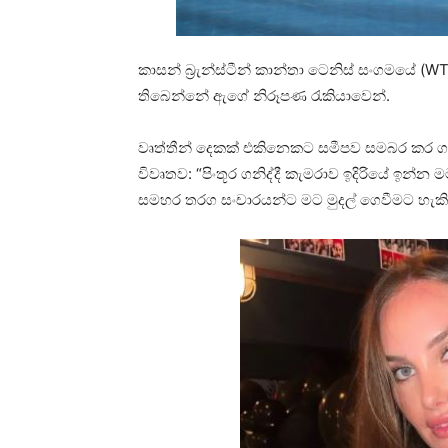
කාසන් බ්‍රැන්ස්ටීන් කාන්තා ටෙනිස් සංගමයේ 
තිබෙන්නේ ඇගේ නිරූපණ රැකියාවෙන්.
වෘත්තීන් දෙකක් එකිනෙකට සමීපව සමබර කර
විවෘතව: “පිංතූර ගනිද්දී කැමරාව ඉදිරියේ ඉන්
සමහර තරග සංචාරයන්ට මට මුදල් ගෙවීමට හැකිව