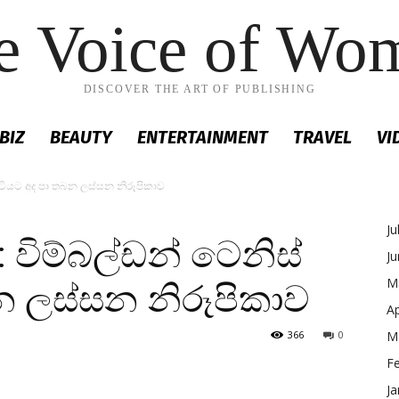
e Voice of Wo
DISCOVER THE ART OF PUBLISHING
BIZ
BEAUTY
ENTERTAINMENT
TRAVEL
VI
් පිටියට අද පා තබන ලස්සන නිරූපිකාව
Ju
්: විම්බල්ඩන් ටෙනිස්
J
M
න ලස්සන නිරූපිකාව
Ap
366
0
M
F
Ja