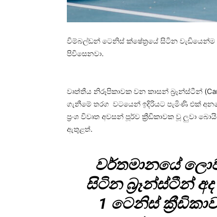
විම්බල්ඩන් ටෙනිස් ක්ෂේත්‍රයේ සිටින වැඩියෙන්ම
පිවිසෙනවා.
වෘත්තීය නිරූපිකාවක වන කාසන් බ්‍රෑන්ස්ටීන් (C
ගැනීමේ තරග වටයෙන් ඉදිරියට පැමිණි එක් අනපේ
ප්‍රංශ විවෘත අවසන් පූර්ව ක්‍රීඩිකාවක වූ ලුවා
ඇතුළත්.
වර්තමානයේ ලොව 
සිටින බ්‍රෑන්ස්ටීන
1 ටෙනිස් ක්‍රීඩි