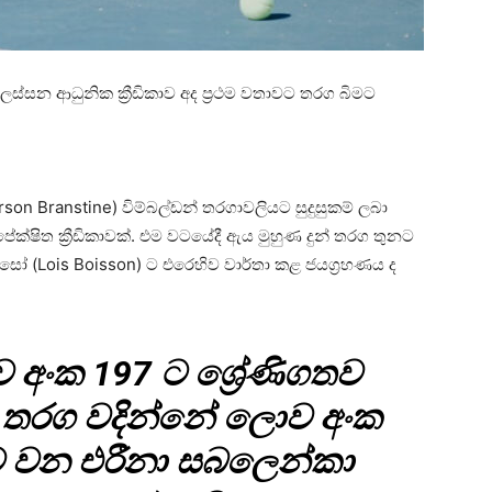
 ලස්සන ආධුනික ක්‍රීඩිකාව අද ප්‍රථම වතාවට තරග බිමට
arson Branstine) විම්බල්ඩන් තරගාවලියට සුදුසුකම් ලබා
ක්ෂිත ක්‍රීඩිකාවක්. එම වටයේදී ඇය මුහුණ දුන් තරග තුනට
 බොයිසෝ (Lois Boisson) ට එරෙහිව වාර්තා කළ ජයග්‍රහණය ද
අංක 197 ට ශ්‍රේණිගතව
් අද තරග වදින්නේ ලොව අංක
කාව වන එරීනා සබලෙන්කා