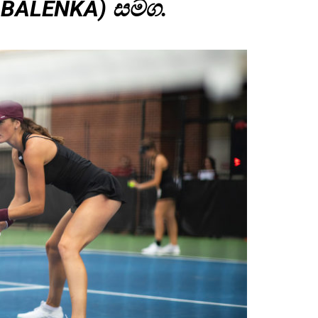
ABALENKA) සමග.