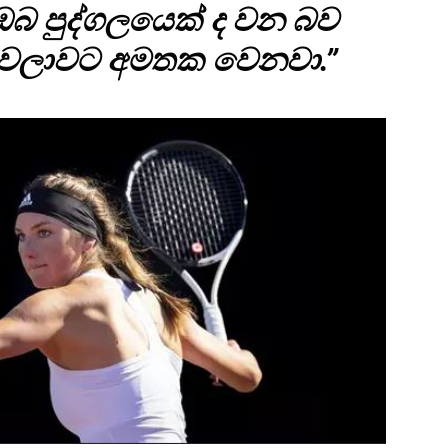
 ඔබ පුද්ගලයෙක් ද වන බව
 වෙලාවට අමතක වෙනවා.”