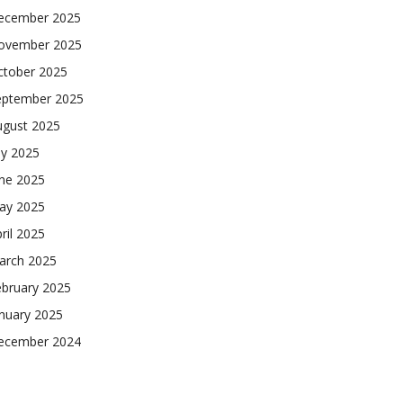
ecember 2025
ovember 2025
ctober 2025
eptember 2025
ugust 2025
ly 2025
une 2025
ay 2025
ril 2025
arch 2025
ebruary 2025
nuary 2025
ecember 2024