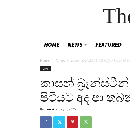
Th
HOME
NEWS
FEATURED
Home
News
කාසන් බ්‍රැන්ස්ටීන්: විම්බල්ඩන් ටෙනිස
News
කාසන් බ්‍රැන්ස්ටීන
පිටියට අද පා තබ
By
ransi
-
July 1, 2025