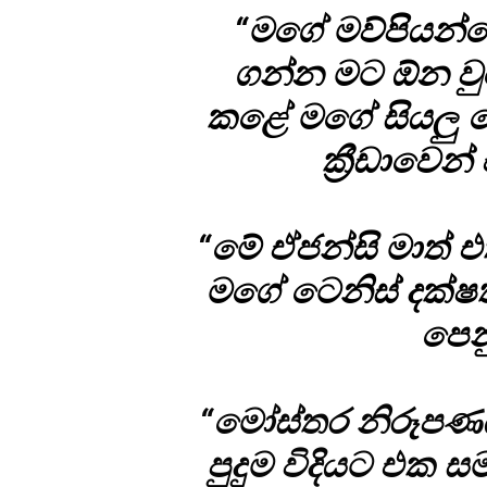
“මගේ මව්පියන්ග
ගන්න මට ඕන ව
කළේ මගේ සියලු ද
ක්‍රීඩාවෙන
“මේ ඒජන්සි මාත් එ
මගේ ටෙනිස් දක්ෂ
පෙනු
“මෝස්තර නිරූපණය ක
පුදුම විදියට එක