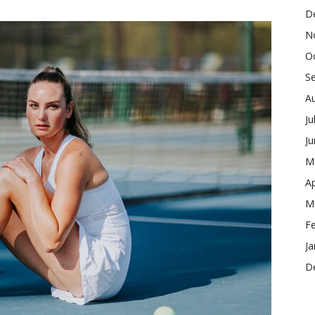
D
N
O
S
A
Ju
J
M
Ap
M
F
Ja
D