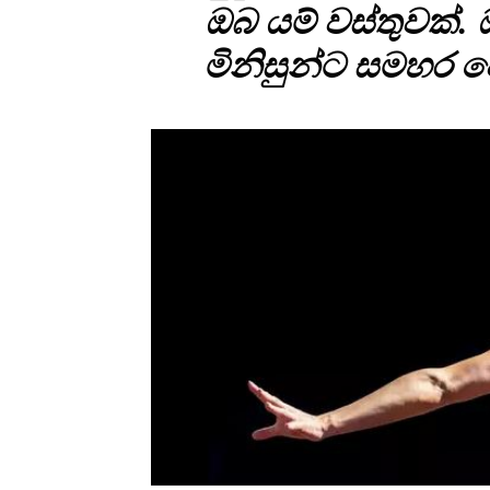
ඔබ යම් වස්තුවක්.
මිනිසුන්ට සමහර