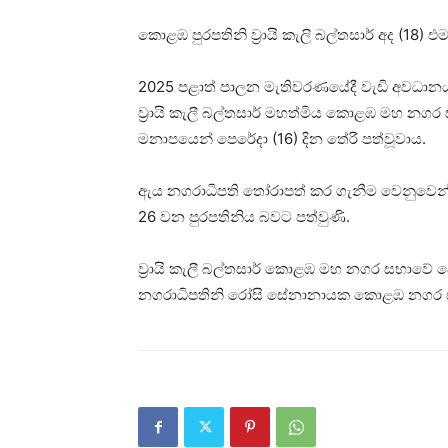
කොළඹ පුරපතිනි ව්‍රායි කැලි බල්තසාර් අද (18)
2025 පළාත් පාලන මැතිවරණයේදී වැඩි අවධාන
ව්‍රායි කැලී බල්තසාර් මහත්මිය කොළඹ මහ නගර
මනාපයෙන් පෙරේදා (16) දින තේරී පත්වූවාය.
ඇය නගරාධිපති තෝරාපත් කර ගැනීම වෙනුවෙන් ප
26 වන පුරපතිනිය බවට පත්වුණි.
ව්‍රායි කැලී බල්තසාර් කොළඹ මහ නගර සභාවේ
නගරාධිපතිනි රෝසි සේනානායක කොළඹ නගර සභා