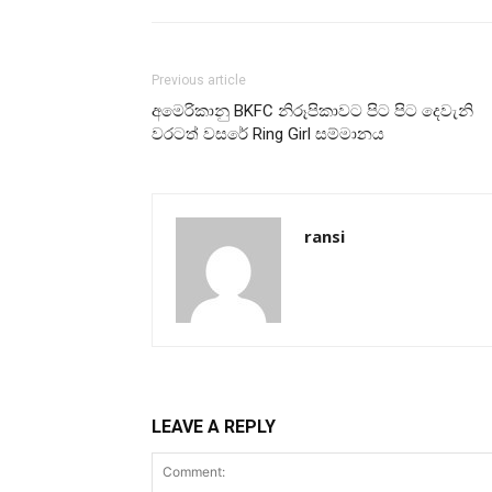
Previous article
අමෙරිකානු BKFC නිරූපිකාවට පිට පිට දෙවැනි
වරටත් වසරේ Ring Girl සම්මානය
ransi
LEAVE A REPLY