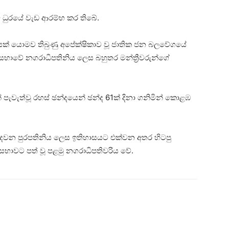
 එම ධුරයේ වැඩ ආරම්භ කර තිබේ.
යක් යොමව තිබුණු අපේක්ෂිකාව වූ ජාතික ජන බලවේගයේ
 සභාවේ නගරාධිපතිනිය ලෙස බහුතර මන්ත්‍රීවරුන්ගේ
ැවැත්වූ රහස් ඡන්දයෙන් ඡන්ද 61ක් දිනා ගනිමින් කොළඹ
 දෙවන පුරපතිනිය ලෙස ඉතිහාසයට එක්වන අතර හිටපු
වට පත් වූ පළමු නගරාධිපතිවරිය වේ.