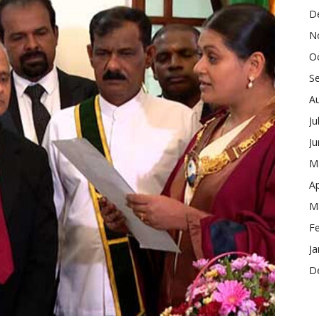
D
N
O
S
A
Ju
J
M
Ap
M
F
Ja
D