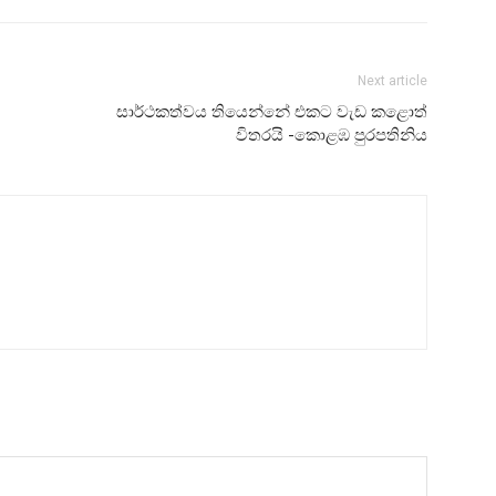
Next article
සාර්ථකත්වය තියෙන්නේ එකට වැඩ කළොත්
විතරයි -කොළඹ පුරපතිනිය