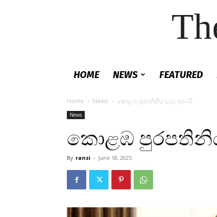
Th
HOME
NEWS
FEATURED
Home
News
කොළඹ පුරපතිනිය වැඩ අරඹයි
News
කොළඹ පුරපතිනිය
By
ransi
-
June 18, 2025