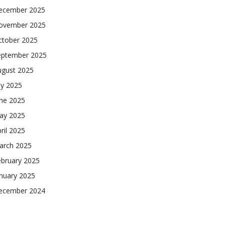
ecember 2025
ovember 2025
ctober 2025
eptember 2025
ugust 2025
ly 2025
une 2025
ay 2025
ril 2025
arch 2025
ebruary 2025
nuary 2025
ecember 2024