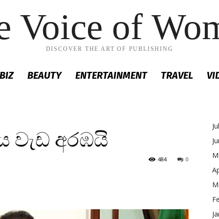
e Voice of Wo
DISCOVER THE ART OF PUBLISHING
BIZ
BEAUTY
ENTERTAINMENT
TRAVEL
VI
Ju
 වැඩ අරඹයි
J
M
484
0
Ap
M
F
Ja