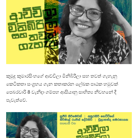
කුමුදු කුමාරසිංහගේ ආච්චිලා මිනිබිරීලා සහ තවත් ගැහැනු
කෙටිකතා සංග්‍රහය ගැන කතාකරන ලේඛක පාඨක හමුවක්
පෙබරවාරි 8 වැනිදා ගම්පහ ආසියානු සාහිත්‍ය නිවහනේ දී
පැවැත්වේ.