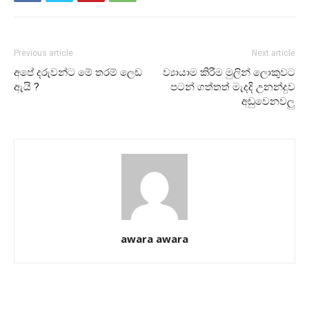
Previous article
Next article
අපේ දරුවන්ට මේ තරම් ලෙඩ
ව්‍යායාම කිරීම මුලින් ලොකුවට
ඇයි ?
පටන් ගත්තත් මැදදි උනන්දුව
අඩුවෙනවලු
awara awara