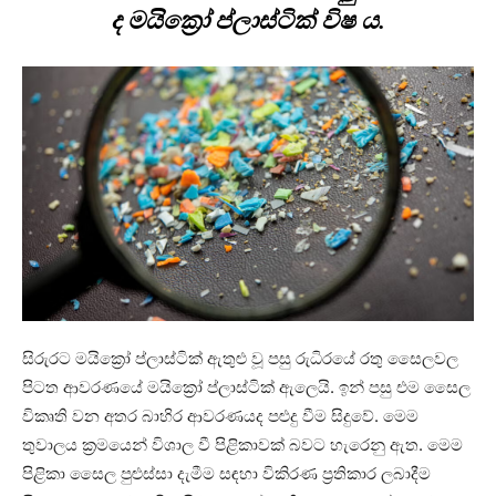
ද මයික්‍රෝ ප්ලාස්ටික් විෂ ය.
සිරුරට මයික්‍රෝ ප්ලාස්ටික් ඇතුළු වූ පසු රුධිරයේ රතු සෛලවල
පිටත ආවරණයේ මයික්‍රෝ ප්ලාස්ටික් ඇලෙයි. ඉන් පසු එම සෛල
විකෘති වන අතර බාහිර ආවරණයද පළුදු වීම සිදුවේ. මෙම
තුවාලය ක්‍රමයෙන් විශාල වී පිළිකාවක් බවට හැරෙනු ඇත. මෙම
පිළිකා සෛල පුළුස්සා දැමීම සඳහා විකිරණ ප්‍රතිකාර ලබාදීම