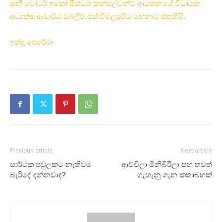
සනී වෝටර් ඉකෝ සිස්ටම් කන්සල්ටන්ට් ආයතනයේ විධායක
අධ්‍යක්ෂ ආචාර්ය ඩබ්ලිව්.එස්.විමලසූරිය මහතාට ස්තුතියි.
ඉන්දු පෙරේරා
Previous article
Next article
සාර්ථක පවුලකට නැතිවම
ආච්චිලා මිනිබිරීලා සහ තවත්
බැරිදේ දන්නවාද?
ගැහැනු ගැන කතාබහක්