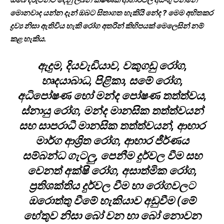
මොනවාද යන්න දැන් ඔබට සිතාගත හැකියි නේද ? මෙම අහිතකර
ද්‍රව්‍ය නිසා ඇතිවිය හැකි රෝග අතරින් කිහිපයක් මෙලෙසින් නම්
කළ හැකිය.
ඇදුම, දියවැඩියාව, වකුගඩු රෝග,
හෘදයාබාධ, පිළිකා, සමේ රෝග,
අධිපෝෂණ හෝ මන්ද පෝෂණ තත්ත්වය,
ස්නායු රෝග, මන්ද මානසික තත්ත්වයන්
සහ සාපරාධී මානසික තත්ත්වයන්, ආහාර
මාර්ග ආශ්‍රිත රෝග, ආහාර ජීර්ණය
සම්බන්ධ ගැටලු, පෙනීම දුර්වල වීම සහ
වෙනත් අක්ෂි රෝග, අසාත්මික රෝග,
ප්‍රතිශක්තිය දුර්වල වීම හා රෝගවලට
ඔරොත්තු වීමේ හැකියාව අඩුවීම (මේ
හේතුව නිසා බෝ වන හා බෝ නොවන