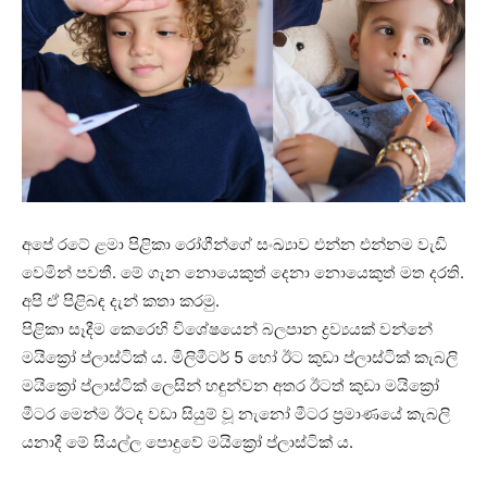
අපේ රටේ ළමා පිළිකා රෝගීන්ගේ සංඛ්‍යාව එන්න එන්නම වැඩි
වෙමින් පවතී. මේ ගැන නොයෙකුත් දෙනා නොයෙකුත් මත දරති.
අපි ඒ පිළිබඳ දැන් කතා කරමු.
පිළිකා සෑදීම කෙරෙහි විශේෂයෙන් බලපාන ද්‍රව්‍යයක් වන්නේ
මයික්‍රෝ ප්ලාස්ටික් ය. මිලිමීටර් 5 හෝ ඊට කුඩා ප්ලාස්ටික් කැබලි
මයික්‍රෝ ප්ලාස්ටික් ලෙසින් හඳුන්වන අතර ඊටත් කුඩා මයික්‍රෝ
මීටර මෙන්ම ඊටද වඩා සියුම් වූ නැනෝ මීටර ප්‍රමාණයේ කැබලි
යනාදී මේ සියල්ල පොදුවේ මයික්‍රෝ ප්ලාස්ටික් ය.