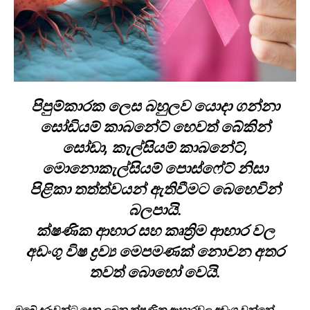
පිපුම්කාරක ලෙස බහුලව යොදා ගන්නා
සෝඩියම් කාබනේට් හෙවත් බේකින්
සෝඩා, කැල්සියම් කාබනේට්,
මොනොකැල්සියම් පොස්ෆේට් නිසා
පිළිකා තත්ත්වයන් ඇතිවීමට බෙහෙවින්
බලපායි.
ක්ෂණික ආහාර සහ කෘත්‍රිම ආහාර වල
අඩංගු විෂ ද්‍රව්‍ය මෙපමණක් නොවන අතර
තවත් බොහෝ වෙයි.
ඔබේ දරුවන්ට දෙනු ලබන ක්ෂණික ආහාරවල අඩංගු වන්නේ