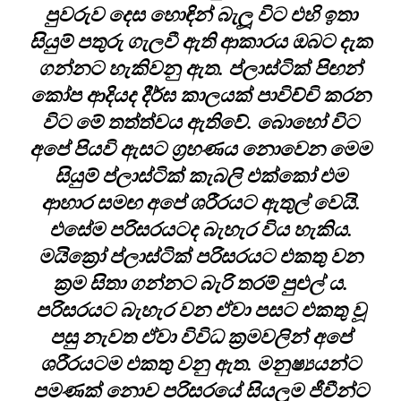
පුවරුව දෙස හොඳින් බැලූ විට එහි ඉතා
සියුම් පතුරු ගැලවී ඇති ආකාරය ඔබට දැක
ගන්නට හැකිවනු ඇත. ප්ලාස්ටික් පිඟන්
කෝප ආදියද දීර්ඝ කාලයක් පාවිච්චි කරන
විට මේ තත්ත්වය ඇතිවේ. බොහෝ විට
අපේ පියවි ඇසට ග්‍රහණය නොවෙන මෙම
සියුම් ප්ලාස්ටික් කැබලි එක්කෝ එම
ආහාර සමඟ අපේ ශරීරයට ඇතුල් වෙයි.
එසේම පරිසරයටද බැහැර විය හැකිය.
මයික්‍රෝ ප්ලාස්ටික් පරිසරයට එකතු වන
ක්‍රම සිතා ගන්නට බැරි තරම් පුළුල් ය.
පරිසරයට බැහැර වන ඒවා පසට එකතු වූ
පසු නැවත ඒවා විවිධ ක්‍රමවලින් අපේ
ශරීරයටම එකතු වනු ඇත. මනුෂ්‍යයන්ට
පමණක් නොව පරිසරයේ සියලුම ජීවීන්ට