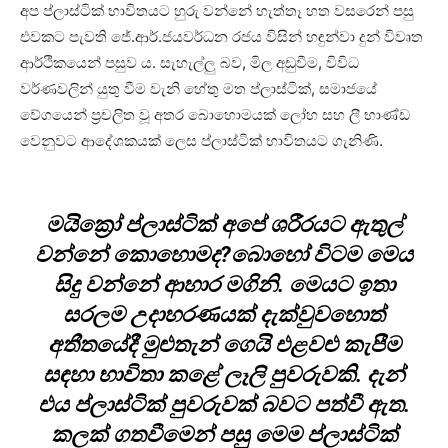
අප ප්ලාස්ටික් භාවිතයට හුරු වන්නේ හැත්තෑ හත වසරෙන් පසු
එවකට පැවති ජේ.ආර්.ජයවර්ධන රජය විසින් හඳුන්වා දුන් විවෘත
ආර්ථිකයෙන් පසුව ය. සැහැල්ලු බව, මිල අඩුවීම, විවිධ
වර්ණවලින් යුතු වීම වැනි හේතු මත ප්ලාස්ටික්, සමාජයේ
වේගයෙන් ප්‍රචලිත වූ අතර බොහොමයක් ලෝහ සහ ලී භාණ්ඩ
වෙනුවට ආදේශකයක් ලෙස ප්ලාස්ටික් භාවිතයට ගැනිණි.
මයික්‍රෝ ප්ලාස්ටික් අපේ ශරීරයට ඇතුල්
වන්නේ කොහොමද?බොහෝ විටම මෙය
සිදු වන්නේ ආහාර මගිනි. මෙයට ඉතා
සරලම උදාහරණයක් දැක්වුවහොත්
අතීතයේදී මුළුතැන් ගෙයි එළවළු කැපීම
සඳහා භාවිතා කළේ ලෑලි පුවරුවකි. දැන්
එය ප්ලාස්ටික් පුවරුවක් බවට පත්වී ඇත.
කලක් ගතවීමෙන් පසු මෙම ප්ලාස්ටික්