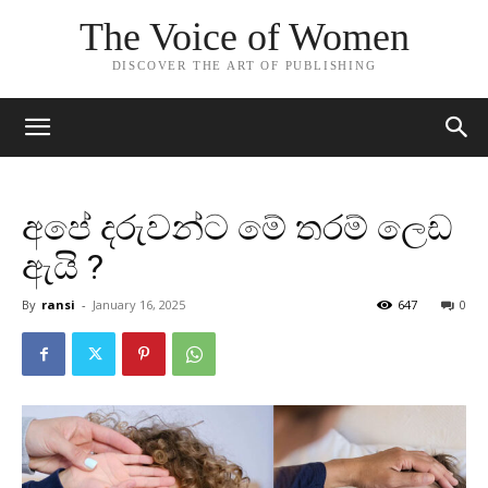
The Voice of Women
DISCOVER THE ART OF PUBLISHING
අපේ දරුවන්ට මේ තරම් ලෙඩ
ඇයි ?
By
ransi
-
January 16, 2025
647
0