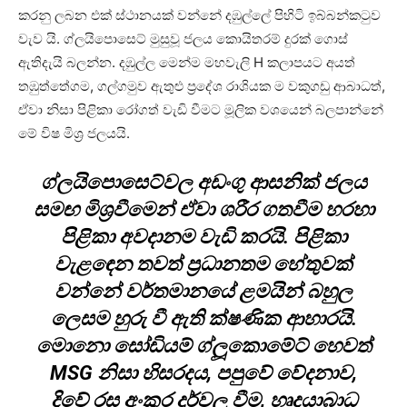
කරනු ලබන එක් ස්ථානයක් වන්නේ දඹුල්ලේ පිහිටි ඉබ්බන්කටුව
වැව යි. ග්ලයිපොසෙට් මුසුවූ ජලය කොයිතරම් දුරක් ගොස්
ඇතිදැයි බලන්න. දඹුල්ල මෙන්ම මහවැලි H කලාපයට අයත්
තඹුත්තේගම, ගල්ගමුව ඇතුළු ප්‍රදේශ රාශියක ම වකුගඩු ආබාධත්,
ඒවා නිසා පිළිකා රෝගත් වැඩි වීමට මූලික වශයෙන් බලපාන්නේ
මේ විෂ මිශ්‍ර ජලයයි.
ග්ලයිපොසෙට්වල අඩංගු ආසනික් ජලය
සමඟ මිශ්‍රවීමෙන් ඒවා ශරීර ගතවීම හරහා
පිළිකා අවදානම වැඩි කරයි. පිළිකා
වැළඳෙන තවත් ප්‍රධානතම හේතුවක්
වන්නේ වර්තමානයේ ළමයින් බහුල
ලෙසම හුරු වී ඇති ක්ෂණික ආහාරයි.
මොනො සෝඩියම් ග්ලූකොමේට් හෙවත්
MSG නිසා හිසරදය, පපුවේ වේදනාව,
දිවේ රස අංකුර දුර්වල වීම, හෘදයාබාධ