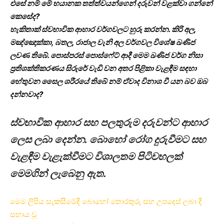
එසේ නම් මේ භයානක තත්ත්වයන්ගෙන් දරුවන් වළක්වා ගන්නේ
කෙසේද?
හැකිතාක් ස්වභාවික ආහාර වර්ගවලට හුරු කරන්න. කිරි අල,
මඤ්ඤොක්කා, බතල, රාජාල වැනි අල වර්ගවල විශේෂ ඛණිජ
ලවණ තිබේ. පොස්පරස් පොස්ෆේට් ආදී මෙම ඛණිජ වර්ග නිසා
ප්‍රතිශක්තිකරණය සිරුරේ වැඩි වන අතර පිළිකා වැළඳීම සඳහා
හේතුවන සෛල ශරීරයේ තිබේ නම් ඒවාද විනාශ වී යන බව ඔබ
දන්නවාද?
ස්වභාවික ආහාර සහ පලතුරුම දරුවන්ට ආහාර
ලෙස ලබා දෙන්න. බොහෝ රෝග දුරුවීමට සහ
වැළඳීම වැළැක්වීමට විශාලතම පිටිවහලක්
මෙමගින් ලැබෙනු ඇත.
මෙම ලිපිය සැකසීමේදී බොහෝ තොරතුරු සහ උපදෙස් ලබා දී
සහාය වූ