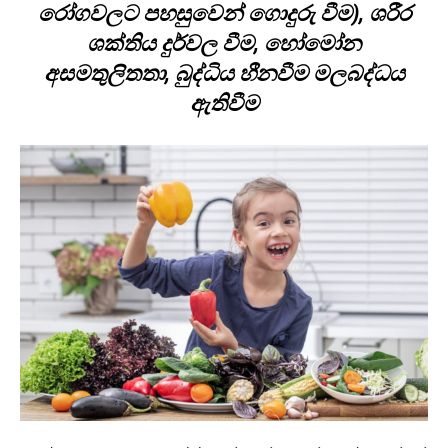
රෝගවලට පහසුවෙන් ගොදුරු වීම), ශරීර
ශක්තිය දුර්වල වීම, හෝමෝන
අසමතුලිතතා, බුද්ධිය හීනවීම මලබද්ධය
ඇතිවීම