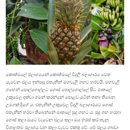
කොත්මලේ ජලාශයෙන් කොත්මලේ විදුලි බලාගාරය වෙත
යැවෙන ජලය ඉන්පසු එතැනින් මහවැලි ගඟට හරවයි. මහවැලි
ගඟෙන් පොල්ගොල්ලට ගොස් පොල්ගොල්ලේ සිට මාතලේ
උකුවෙල දක්වා ගමන් කරන්නේ පොළව යටින් තනා තිබෙන
උමගක් දිගේ ය. එතැනින් උකුවෙල විදුලි බලාගාරයට ගොස්
එතැනින් හරවා තිබෙන්නේ මාතලේ සුදු ගඟට ය. සුදු ගඟ හරහා
ගොස් කලා ඔයට වැටෙන ජලය කලා ඔය හරස් කර තැනූ
විශාලතම ජලාශය වන කලා වැවට එකතු වේ. මේ ජලය ගබඩා