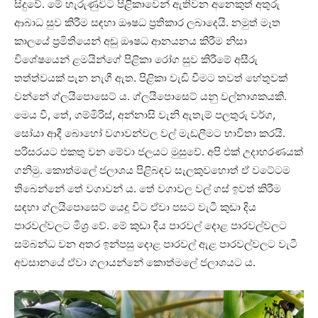
සිදුවේ. මේ හැරුණුවිට පිළිකාවෙන් ඇතිවන අනෙකුත් අතුරු
ආබාධ සුව කිරීම සඳහා ඖෂධ ප්‍රතිකාර ලබාදෙයි. නමුත් මෑත
කාලයේ ප්‍රමිතියෙන් අඩු ඖෂධ ආනයනය කිරීම නිසා
විශේෂයෙන් ළමයින්ගේ පිළිකා රෝග සුව කිරීමේ අසීරු
තත්ත්වයක් පැන නැගී ඇත. පිළිකා වැඩි වීමට තවත් හේතුවක්
වන්නේ ග්ලයිපොසෙට් ය. ග්ලයිපොසෙට් යනු වල්නාශකයකි.
මෙය වී, තේ, ගම්මිරිස්, අන්නාසි වැනි ඇතැම් පලතුරු වර්ග,
සෝයා ආදී බොහෝ වගාවන්වල වල් මැඩලීමට භාවිතා කරයි.
පරිසරයට එකතු වන මේවා ජලයට මුසුවේ. අපි එක් උදාහරණයක්
ගනිමු. කොත්මලේ ජලාශය පිළිබඳව සැලකුවහොත් ඒ වටේටම
තිබෙන්නේ තේ වගාවන් ය. තේ වගාවල වල් ගස් ඉවත් කිරීම
සඳහා ග්ලයිපොසෙට් යෙදූ විට ඒවා පසට වැටී කුඩා දිය
පාරවල්වලට මිශ්‍ර වේ. මේ කුඩා දිය පාරවල් දොළ පාරවල්වලට
සම්බන්ධ වන අතර ඉන්පසු දොළ පාරවල් ඇළ පාරවල්වලට වැටී
අවසානයේ ඒවා ගලායන්නේ කොත්මලේ ජලාශයට ය.