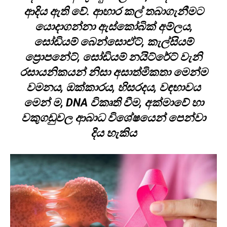
ආදිය ඇති වේ. ආහාර කල් තබාගැනීමට
යොදාගන්නා ඇස්කෝබික් අම්ලය,
සෝඩියම් බෙන්සොඒට්, කැල්සියම්
ප්‍රොපනේට්, සෝඩියම් නයිට්රේට් වැනි
රසායනිකයන් නිසා අසාත්මිකතා මෙන්ම
වමනය, ඔක්කාරය, හිසරදය, වඳභාවය
මෙන් ම, DNA විකෘති වීම, අක්මාවේ හා
වකුගඩුවල ආබාධ විශේෂයෙන් පෙන්වා
දිය හැකිය