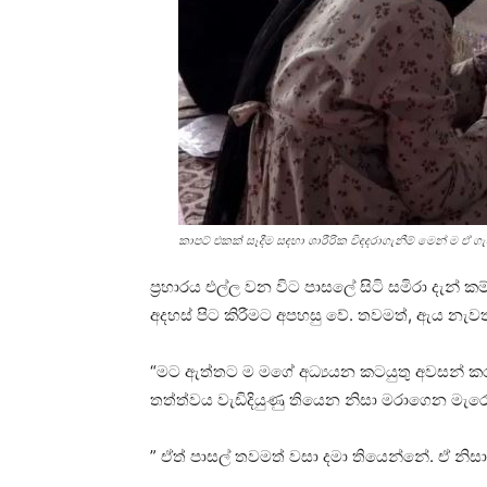
කාපට් එකක් සෑදීම සඳහා ශාරීරික විඳදරාගැනීම් මෙන් ම ඒ ග
ප්‍රහාරය එල්ල වන විට පාසලේ සිටි සමිරා දැන
අදහස් පිට කිරීමට අපහසු වේ. තවමත්, ඇය න
“මට ඇත්තට ම මගේ අධ්‍යයන කටයුතු අවසන් ක
තත්ත්වය වැඩිදියුණු තියෙන නිසා මරාගෙන මැරෙ
” ඒත් පාසල් තවමත් වසා දමා තියෙන්නේ. ඒ නිස