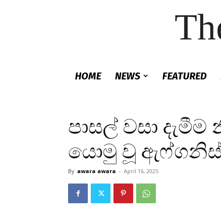
Th
HOME
NEWS
FEATURED
පාසල් වසා දැමීම 
යොමු වූ ඇෆ්ගනිස
By
awara awara
-
April 16, 2025