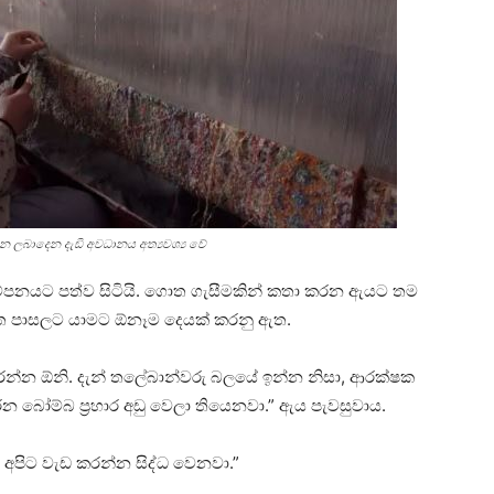
ැන ලබාදෙන දැඩි අවධානය අත්‍යවශ්‍ය වේ
් කම්පනයට පත්ව සිටියි. ගොත ගැසීමකින් කතා කරන ඇයට තම
ැවත පාසලට යාමට ඕනෑම දෙයක් කරනු ඇත.
රන්න ඕනි. දැන් තලේබාන්වරු බලයේ ඉන්න නිසා, ආරක්ෂක
න බෝම්බ ප්‍රහාර අඩු වෙලා තියෙනවා.” ඇය පැවසුවාය.
ා අපිට වැඩ කරන්න සිද්ධ වෙනවා.”