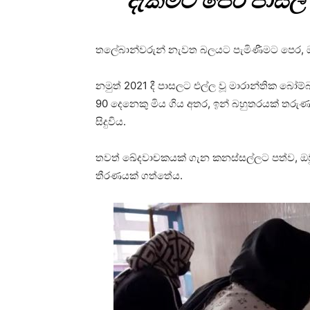
දැකීමට පෙර පාසල් 
තලේබාන්වරුන් නැවත බලයට පැමිණීමට පෙර, ඔවුන
නමුත් 2021 දී පාසලට එල්ල වූ මාරාන්තික බෝම්බ
90 දෙනෙකු මිය ගිය අතර, ඉන් බහුතරයක් තරුණ
සිදුවිය.
තවත් ඛේදවාචකයක් ගැන කනස්සල්ලට පත්ව, ඔවුන
තීරණයක් ගත්තේය.