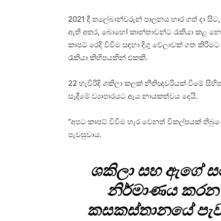
2021 දී තලේබාන්වරුන් පාලනය භාර ගත් දා සිට,
ඇති අතර, බොහෝ කාන්තාවන්ට රැකියා කළ නොහ
කාපට් රෙදි විවීම සඳහා දිගු වේලාවක් ගත කිරීම
රැකියා කිහිපයකින් එකකි.
22 හැවිරිදි ශකිලා කලක් නීතිඥවරියක් වීමේ සිහින
සෑදීමේ ව්‍යාපාරයට ඇය නායකත්වය දෙයි.
“අපට කාපට් විවීම හැර වෙනත් විකල්පයක් තිබ
පැවසුවාය.
ශකිලා සහ ඇගේ සහ
නිර්මාණය කරන ල
කසකස්තානයේ පැවති 