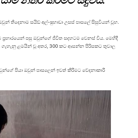
යාම නතර කිරීමට සිදුවිය.
් තිදෙනාම සයිඩ් අල්-ෂුහාඩා උසස් පාසලේ සිසුවියන් වූහ.
 ප්‍රහාරයෙන් පසු ඔවුන්ගේ ජීවිත සදහටම වෙනස් විය. මෙහිදී
 ගැහැනු ළමයින් වූ අතර, 300 කට ආසන්න පිරිසකට තුවාල
්ගේ පියා ඔවුන් පාසලෙන් ඉවත් කිරීමට වේදනාකාරී