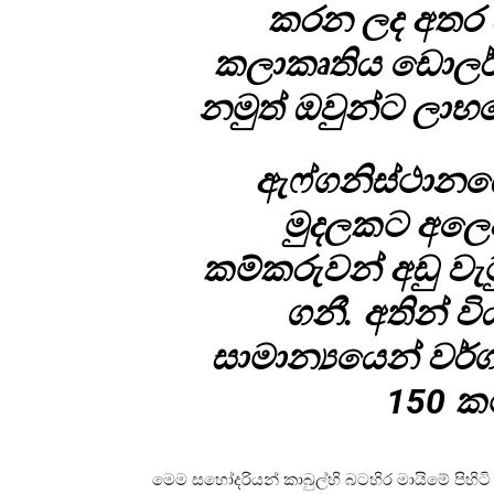
කරන ලද අතර ව
කලාකෘතිය ඩොලර් 
නමුත් ඔවුන්ට ලාභ
ඇෆ්ගනිස්ථානය
මුදලකට අලෙව
කම්කරුවන් අඩු වැට
ගනී. අතින් ව
සාමාන්‍යයෙන් වර
150 ක
මෙම සහෝදරියන් කාබුල්හි බටහිර මායිමේ පිහිටි ද