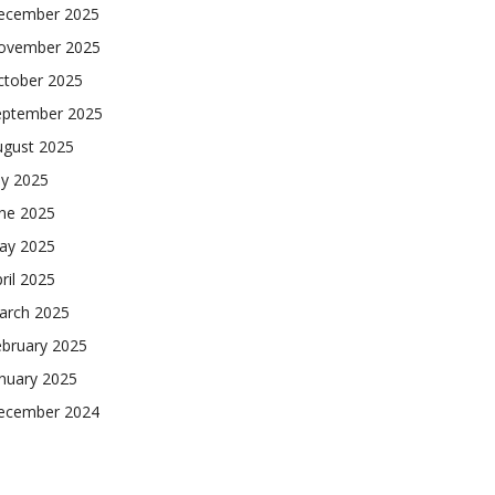
ecember 2025
ovember 2025
ctober 2025
eptember 2025
ugust 2025
ly 2025
une 2025
ay 2025
ril 2025
arch 2025
ebruary 2025
nuary 2025
ecember 2024