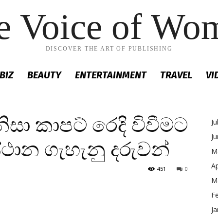
e Voice of Wo
DISCOVER THE ART OF PUBLISHING
BIZ
BEAUTY
ENTERTAINMENT
TRAVEL
VI
නිසා කාපට් රෙදි විවීමට
Ju
J
්ථාන ගැහැනු දරුවන්
M
Ap
451
0
M
F
Ja