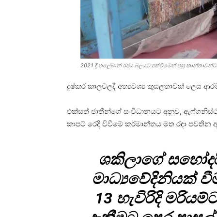
2021 දී තලේබාන් රජය බලයට පත්වීමෙන් පසු කාන්තාවන්ට ව
දුෂ්කර කාලවලදී අත්‍යවශ්‍ය කුසලතාවක් ලෙස ආර
එක්සත් ජාතීන්ගේ සංවිධානයට අනුව, ඇෆ්ගනිස්ථ
කාපට් රෙදි විවීමේ කර්මාන්තය මත රඳා පවතින 
ශකිලාගේ සහෝදරිය
මාධ්‍යවේදිනියක් ව
13 හැවිරිදි මරියම