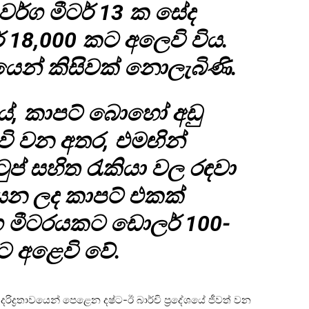
ර්ග මීටර් 13 ක සේද
18,000 කට අලෙවි විය.
යෙන් කිසිවක් නොලැබිණි.
ේ, කාපට් බොහෝ අඩු
ි වන අතර, එමඟින්
ුප් සහිත රැකියා වල රඳවා
ියන ලද කාපට් එකක්
්ග මීටරයකට ඩොලර් 100-
ට අළෙවි වේ.
රිද්‍රතාවයෙන් පෙළෙන දෂ්ට-ඊ බාර්චි ප්‍රදේශයේ ජීවත් වන