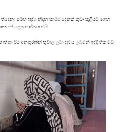
 තිදෙනා සමඟ කුඩා නිදන කාමර දෙකක් කුඩා කුලියට ගෙන
ස්ථානයක් ලෙස භාවිත කරයි.
 තාත්තා රිය අනතුරකින් තුවාල ලබා සුවය ලබමින් ඉද්දී ඒක මට