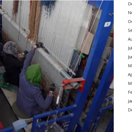
D
N
O
S
A
Ju
J
M
Ap
M
F
Ja
D