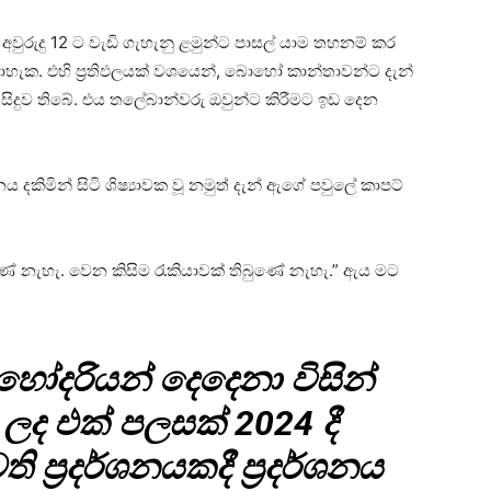
 අවුරුදු 12 ට වැඩි ගැහැනු ළමුන්ට පාසල් යාම තහනම් කර
ැක. එහි ප්‍රතිඵලයක් වශයෙන්, බොහෝ කාන්තාවන්ට දැන්
ට සිදුව තිබේ. එය තලේබාන්වරු ඔවුන්ට කිරීමට ඉඩ දෙන
ය දකිමින් සිටි ශිෂ්‍යාවක වූ නමුත් දැන් ඇගේ පවුලේ කාපට්
ුණේ නැහැ. වෙන කිසිම රැකියාවක් තිබුණේ නැහැ.” ඇය මට
ෝදරියන් දෙදෙනා විසින්
ද එක් පලසක් 2024 දී
ප්‍රදර්ශනයකදී ප්‍රදර්ශනය