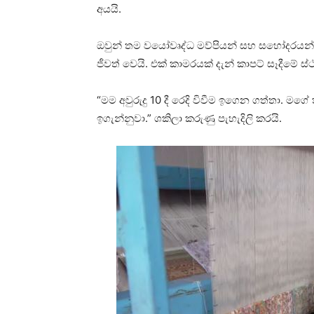
අයයි.
ඔවුන් තම වයෝවෘද්ධ මව්පියන් සහ සහෝදරයන්
ජීවත් වෙයි. එක් කාමරයක් දැන් කාපට් සෑදීමේ 
“මම අවුරුදු 10 දී රෙදි විවීම ඉගෙන ගත්තා. මගේ
ඉගැන්නුවා.” ශකිලා කරුණු පැහැදිලි කරයි.