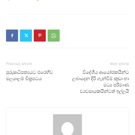
Previous article
Next article
පුරුෂාධිපත්‍යයට එරෙහිව
විදේශීය ආයෝජකයින්ට
මලයාලම් චිත්‍රපටය
ලබාදෙන දිරි ගැන්වීම් කුඩා හා
මධ්‍ය පරිමාණ
ව්‍යවසායකයින්ටත් ඉල්ලයි