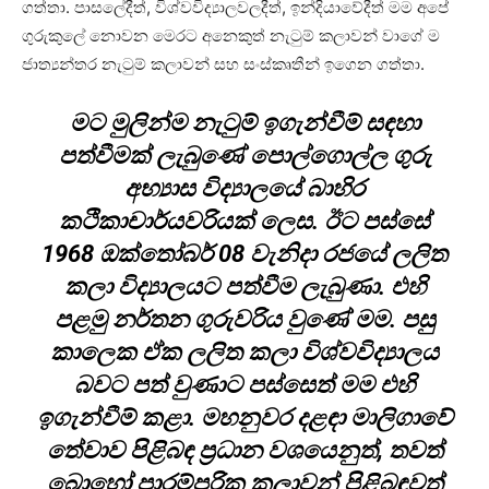
ගත්තා. පාසලේදීත්, විශ්වවිද්‍යාලවලදීත්, ඉන්දියාවේදීත් මම අපේ
ගුරුකුලේ නොවන මෙරට අනෙකුත් නැටුම් කලාවන් වාගේ ම
ජාත්‍යන්තර නැටුම් කලාවන් සහ සංස්කෘතීන් ඉගෙන ගත්තා.
මට මුලින්ම නැටුම් ඉගැන්වීම් සඳහා
පත්වීමක් ලැබුණේ පොල්ගොල්ල ගුරු
අභ්‍යාස විද්‍යාලයේ බාහිර
කථිකාචාර්යවරියක් ලෙස. ඊට පස්සේ
1968 ඔක්තෝබර් 08 වැනිදා රජයේ ලලිත
කලා විද්‍යාලයට පත්වීම ලැබුණා. එහි
පළමු නර්තන ගුරුවරිය වුණේ මම. පසු
කාලෙක ඒක ලලිත කලා විශ්වවිද්‍යාලය
බවට පත් වුණාට පස්සෙත් මම එහි
ඉගැන්වීම් කළා. මහනුවර දළඳා මාලිගාවේ
තේවාව පිළිබඳ ප්‍රධාන වශයෙනුත්, තවත්
බොහෝ පාරම්පරික කලාවන් පිළිබඳවත්