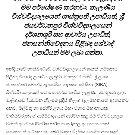
මම පර්යේෂණ කරනවා. කැලණිය
විශ්වවිද්‍යාලයෙන් ශාස්ත්‍රපති උපාධියත්, ශ්‍රී
ජයවර්ධනපුර විශ්වවිද්‍යාලයෙන්
දර්ශනශූරී සහ ආචාර්ය උපාධිත්,
ජනසන්නිවේදනය පිළිබඳ පශ්චාද්
උපාධියත් මම ලබා ගත්තා.
ඉන්දියා‍වේ භාත්ඛණ්ඩේ විශ්වවිද්‍යාලයෙන් කතක් නර්තනය
පිළිබඳ විශාරද උපාධිය ලැබුවා. මහනුවර පිහිටි ශ්‍රී ලංකා
ජාත්‍යන්තර බෞද්ධ ඇකඩමිය නැතහොත් සිබා (SIBA)
විශ්වවිද්‍යාලයෙන් මට මහාචාර්ය පදවිය ලැබුණා. මහනුවර දළඳා
මාලිගාවේ දියවඩන නිලමේ ප්‍රදීප් නිලංග දෑල මහතාගේ අදහසකට
අනුව, මල්වතු හා අස්ගිරි උභය මහා විහාර මහානායක
මාහිමිවරුන්ගේ ආශීර්වාදයෙන් ආරම්භ කළ එම විශ්වවිද්‍යාලය
මඟින් අපේ පාරම්පරික නර්තන ගුරුකුල අධ්‍යාපනයෙන්
ඉගෙනගත් නර්තන හා බෙර වාදන ශිල්පය වගේම අනෙකුත්