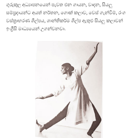
ගුරුකුල අධ්‍යාපනයෙන් පැවත එන ගායන, වාදන, සියලු
සම්ප්‍රදායන්ට අයත් නර්තන, ගොක් කලාව, වෙස් ගැන්වීම්, රංග
වස්ත්‍රාභරණ ශිල්පය, ශාන්තිකර්ම ශිල්ප ඇතුළු සියලු කලාවන්
ඉංග්‍රීසි මාධ්‍යයෙන් උගන්වනවා.