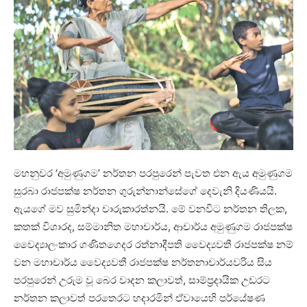
මහනුවර ‘අමුණුගම’ නර්තන පරපුරෙන් පැවත එන ඇය අමුණුගම
සුරබා රාජපක්ෂ නර්තන ගුරුන්නාන්සේගේ දෙවැනි දියණියයි.
ඇයගේ මව සුමින්දා චාරුකාරත්නයි. මේ වනවිට නර්තන තිලක,
කතක් විශාරද, සම්මානිත මහාචාර්ය, ආචාර්ය අමුණුගම රාජපක්ෂ
වෛද්‍යාලංකාර ගණිතගෙදර රත්නාදීපති වෛද්‍යවතී රාජපක්ෂ නම්
වන මහාචාර්ය වෛද්‍යවතී රාජපක්ෂ නර්තනාචාර්යවරිය සිය
පරපුරෙන් උරුම වූ බෙර වාදන කලාවත්, සාම්ප්‍රදායික උඩරට
නර්තන කලාවත් පරතෙරට හදාරමින් ඒවායෙහි පර්යේෂණ