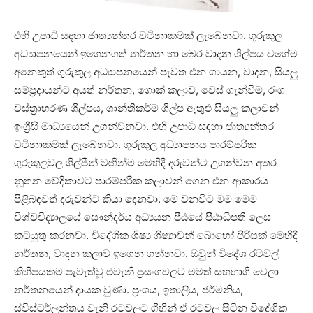
එහි උපාධි සඳහා ජාත්‍යන්තර වටිනාකමක් ලැබෙනවා. ගුරුකුල
අධ්‍යාපනයෙන් ඉගෙනගත් නර්තන හා බෙර වාදන ශිල්පය වගේම
අනෙකුත් ගුරුකුල අධ්‍යාපනයෙන් පැවත එන ගායන, වාදන, සියලු
සම්ප්‍රදායන්ට අයත් නර්තන, ගොක් කලාව, වෙස් ගැන්වීම්, රංග
වස්ත්‍රාභරණ ශිල්පය, ශාන්තිකර්ම ශිල්ප ඇතුළු සියලු කලාවන්
ඉංග්‍රීසි මාධ්‍යයෙන් උගන්වනවා. එහි උපාධි සඳහා ජාත්‍යන්තර
වටිනාකමක් ලැබෙනවා. ගුරුකුල අධ්‍යාපනය පාරම්පරික
ගුරුකුලවල ශිල්පීන් මඟින්ම මෙහිදී දරුවන්ට උගන්වන අතර
නූතන වේදිකාවට පාරම්පරික කලාවන් ගෙන එන ආකාරය
පිළිබඳවත් දරුවන්ට කියා දෙනවා. මේ වනවිට මම මෙම
විශ්වවිද්‍යාලයේ සෞන්දර්ය අධ්‍යයන පීඨයේ පීඨාධිපති ලෙස
කටයුතු කරනවා. විදේශික ශිෂ්‍ය ශිෂ්‍යාවන් බොහෝ පිරිසක් මෙහිදී
නර්තන, වාදන කලාව ඉගෙන ගන්නවා. ඔවුන් විදේශ රටවල්
කිහිපයකම පැවැත්වූ එවැනි ප්‍රසංගවලට මමත් සහභාගි වෙලා
නර්තනයෙන් දායක වුණා. ප්‍රංශය, ඉතාලිය, ජර්මනිය,
ස්විස්ටර්ලන්තය වැනි රටවලට ගිහින් ඒ රටවල සිටින විදේශික