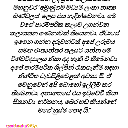
මහනුවර ‘අමුණුගම මධ්‍යම ලංකා නෘත්‍ය
මණ්ඩලය’ ලෙස එය හැඳින්වෙනවා. මේ
වගේ පාරම්පරික කලාව උගන්වන
කලායතන ගණනාවක් තියෙනවා. ඒවායේ
ඉගෙන ගන්න දරුවන්ටත් අපේ උරුමය
සමඟ ජාත්‍යන්තර තලයට යන්න මේ
විශ්වවිද්‍යාලය නිසා අද හැකි වී තිබෙනවා.
අපේ පාරම්පරික ශිල්පීන් රැකගැනීම සඳහා
නිශ්චිත වැඩපිළිවෙළක් අවශ්‍ය යි. ඒ
වෙනුවෙන් අපි බොහෝ ඉල්ලීම් කර
තිබෙනවා. අනාගතයේ එය ඉටුවේවි කියා
සිතනවා. නර්තනය, බෙර හඬ කියන්නේ
මගේ හුස්ම පොද යි.”
තුෂාරී කළුබෝවිල
rasanduna