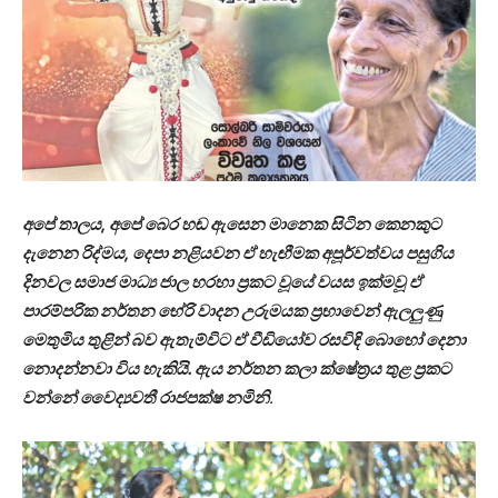
අපේ තාලය, අපේ බෙර හඬ ඇසෙන මානෙක සිටින කෙනකුට
දැනෙන රිද්මය, දෙපා නළියවන ඒ හැඟීමක අපූර්වත්වය පසුගිය
දිනවල සමාජ මාධ්‍ය ජාල හරහා ප්‍රකට වූයේ වයස ඉක්මවූ ඒ
පාරම්පරික නර්තන භේරි වාදන උරුමයක ප්‍රභාවෙන් ඇලලුණු
මෙතුමිය තුළින් බව ඇතැම්විට ඒ වීඩියෝව රසවිඳි බොහෝ දෙනා
නොදන්නවා විය හැකියි. ඇය නර්තන කලා ක්ෂේත්‍රය තුළ ප්‍රකට
වන්නේ වෛද්‍යවතී රාජපක්ෂ නමිනි
.