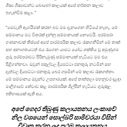
ශිෂ්‍ය ශිෂ්‍යාවන්ට බොහෝ කාලයක් අපේ නර්තන කලාව
ඉගැන්වීම් කළා. ”
“මෙවැනි ඇගයීමක් කරන බව මම දැනගෙන හිටියේ නැහැ. මේ
සම්මානය මට විතරක් දුන්නු සම්මානයක් නෙවෙයි. පරම්පරා
ගණනාවක් තිස්සේ අපේ පාරම්පරික කලාව රැකගනිමින් මේ තාක්
සහ අනාගතයටත් එය රැගෙන යාමට යෝධ ශක්තිය වූ අමුණුගම
ගුරු පරම්පරාවට පිරිනැමුණු සම්මානයක් හැටියට මම එය
පිළිගන්නවා. ඔවුන් පතුල්වල දියපට්ටා එනතුරු නටමින් සහ
දෑත්වල දියපට්ටා එනතුරු බෙර ගසමින් මේ කලාව රැකගත්තා.
මේ සම්මානය ඔවුන්ට උපහාරයක්. අපේ තාත්තලා මහනුවර දළඳා
මාලිගාවේ තේවාව කළ පාරම්පරික ශිල්පීන් හැටියට ගුරුකුල
ඉතිහාසයක් ඇති අය.
අපේ ගෙදර තිබුණු කලායතනය ලංකාවේ
නිල වශයෙන් සොල්බරි සාමිවරයා විසින්
විවෘත කරන ලද ප්‍රථම කලායතනය..