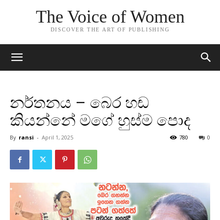
The Voice of Women
DISCOVER THE ART OF PUBLISHING
නර්තනය – බෙර හඬ
කියන්නේ මගේ හුස්ම පොද
By
ransi
-
April 1, 2025
780
0