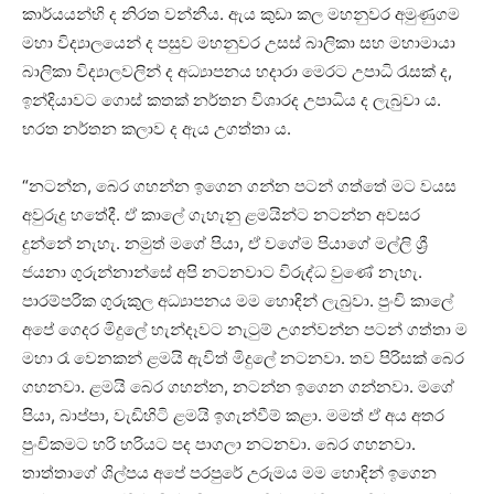
කාර්යයන්හි ද නිරත වන්නීය. ඇය කුඩා කල මහනුවර අමුණුගම
මහා විද්‍යා‍ලයෙන් ද පසුව මහනුවර උසස් බාලිකා සහ මහාමායා
බාලිකා විද්‍යාලවලින් ද අධ්‍යාපනය හදාරා මෙරට උපාධි රැසක් ද,
ඉන්දියාවට ගොස් කතක් නර්තන විශාරද උපාධිය ද ලැබුවා ය.
භරත නර්තන කලාව ද ඇය උගත්තා ය.
“නටන්න, බෙර ගහන්න ඉගෙන ගන්න පටන් ගත්තේ මට වයස
අවුරුදු හතේදී. ඒ කාලේ ගැහැනු ළමයින්ට නටන්න අවසර
දුන්නේ නැහැ. නමුත් මගේ පියා, ඒ වගේම පියාගේ මල්ලි ශ්‍රී
ජයනා ගුරුන්නාන්සේ අපි නටනවාට විරුද්ධ වුණේ නැහැ.
පාරම්පරික ගුරුකුල අධ්‍යාපනය මම හොඳින් ලැබුවා. පුංචි කාලේ
අපේ ගෙදර මිදුලේ හැන්දෑවට නැටුම් උගන්වන්න පටන් ගත්තා ම
මහා රෑ වෙනකන් ළමයි ඇවිත් මිදුලේ නටනවා. තව පිරිසක් බෙර
ගහනවා. ළමයි බෙර ගහන්න, නටන්න ඉගෙන ගන්නවා. මගේ
පියා, බාප්පා, වැඩිහිටි ළමයි ඉගැන්වීම් කළා. මමත් ඒ අය අතර
පුංචිකමට හරි හරියට පද පාගලා නටනවා. බෙර ගහනවා.
තාත්තාගේ ශිල්පය අපේ පරපුරේ උරුමය මම හොඳින් ඉගෙන