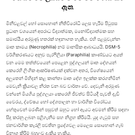
ඇත.
මිනීවළවල් හෝ සොහොන් නීතිවිරෝධී ලෙස හෑරීම පිටුපස
ප්‍රධාන වශයෙන් අපරාධ විද්‍යාත්මක, මනෝවිද්‍යාත්මක සහ
සමාජයීය අරමුණු හතරක් හඳුනාගත හැකිය. එහි පළමුවැන්න
මෘත කාමය (Necrophilia) නම් මානසික ආබාධයයි. DSM-5
වර්ගීකරණයට අනුව පැරෆිලියා (Paraphilia) කාණ්ඩයට අයත්
වන මෙම තත්ත්වයෙන් පෙළෙන පුද්ගලයන් මෘත දේහයන්
කෙරෙහි ලිංගික ආකර්ෂණයක් දක්වන අතර, විශේෂයෙන්
අලුතෙන් මිහිදන් කළ කාන්තා මෘත දේහ ඉලක්ක කරගනිමින්
මෙවැනි ක්‍රියාවල නිරත වන බව වාර්තා වේ. දෙවැනි අරමුණ
වන්නේ මියගිය පුද්ගලයා කෙරෙහි ජීවත්ව සිටියදී පැවති දැඩි
වෛරය, ද්වේෂය හෝ දේශපාලන හා වාර්ගික විරෝධය
හේතුවෙන් මරණින් පසුවත් ඔහුට හෝ ඇයට අවමන් කිරීම සඳහා
සිදු කරනු ලබන පළිගැනීම සහ නිග්‍රහ කිරීමයි. යුද ගැටුම් සහ
ජනවාර්ගික කැරලි පවතින ප්‍රදේශවල මෙලෙස සොහොන් ගැබ්
විනාශ කිරීම් බහුලව දැකිය හැකිය.