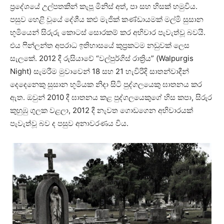
ප්‍රදේශයේ උල්පතකින් කැපූ මිනිස් අත්, පා සහ හිසක් හමුවිය.
පසුව හෙළි වූයේ දේශීය කළු මැජික් කණ්ඩායමක් මල්මි සුසාන
භූමියෙන් සිරුරු කොටස් සොරකම් කර අභිචාර පැවැත්වූ බවයි.
එය ෆින්ලන්ත අපරාධ ඉතිහාසයේ කුප්‍රකටම නඩුවක් ලෙස
සැලකේ. 2012 දී රුසියාවේ “වල්පුර්ගිස් රාත්‍රිය” (Walpurgis
Night) සැමරීම මුවාවෙන් 18 සහ 21 හැවිරිදි සාතන්වාදීන්
දෙදෙනෙකු සුසාන භූමියක නිදා සිටි පුද්ගලයෙකු ඝාතනය කර
ඇත. ඔවුන් 2010 දී ඝාතනය කළ පුද්ගලයෙකුගේ හිස කපා, සිරුර
කුහුඹු ගුලක වළලා, 2012 දී නැවත ගොඩගෙන අභිචාරයක්
පැවැත්වූ බව ද පසුව අනාවරණය විය.