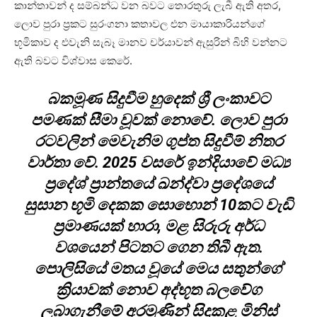
කාන්තාවන් ද සම්බන්ධ වන බවට තොරතුරු ලැබී ඇති අතර,
ලොව පුරා ප්‍රකට සුරංගනා කතාවල එන මායාකාරියන්ගේ
භූමිකාව ද එවැනි සැබෑ මානව චර්යාවන් ඇසුරින් බිහි වන්නට
ඇති බවට විශ්වාස කෙරේ.
බකමූණ සිදුවීම හුදෙක් ශ්‍රී ලංකාවට
පමණක් සීමා වූවක් නොවේ. ලොව පුරා
රටවලින් මෙවැනිම ගුප්ත සිදුවීම් නිතර
වාර්තා වේ. 2025 වසරේ ඉන්දියාවේ මධ්‍ය
ප්‍රදේශ් ප්‍රාන්තයේ ඛන්ද්වා ප්‍රදේශයේ
සුසාන භූමි දෙකක සොහොන් 10කට වැඩි
ප්‍රමාණයක් හාරා, මළ සිරුරු අර්ධ
වශයෙන් පිටතට ගෙන තිබී ඇත.
පොලිසියේ මතය වූයේ මෙය සතුන්ගේ
ක්‍රියාවක් නොව අද්භූත බලවේග
ලබාගැනීමේ අරමුණින් සිදුකළ මිනිස්