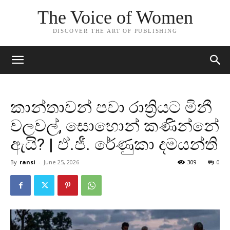
The Voice of Women
DISCOVER THE ART OF PUBLISHING
කාන්තාවන් පවා රාත්‍රියට මිනී
වලවල්, සොහොන් කණින්නේ
ඇයි? | ඒ.ජී. රේණුකා දමයන්ති
By
ransi
-
June 25, 2026
309
0