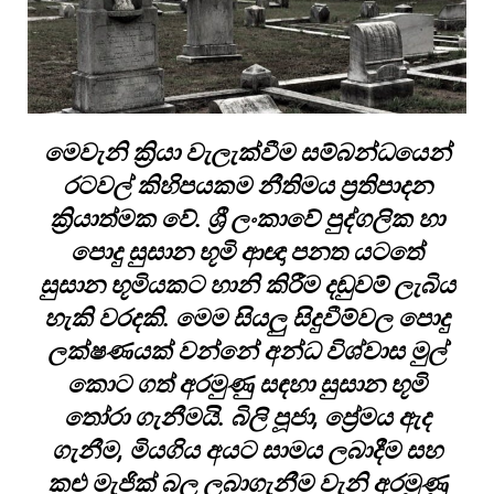
මෙවැනි ක්‍රියා වැලැක්වීම සම්බන්ධයෙන්
රටවල් කිහිපයකම නීතිමය ප්‍රතිපාදන
ක්‍රියාත්මක වේ. ශ්‍රී ලංකාවේ පුද්ගලික හා
පොදු සුසාන භූමි ආඥා පනත යටතේ
සුසාන භූමියකට හානි කිරීම දඬුවම් ලැබිය
හැකි වරදකි. මෙම සියලු සිදුවීම්වල පොදු
ලක්ෂණයක් වන්නේ අන්ධ විශ්වාස මුල්
කොට ගත් අරමුණු සඳහා සුසාන භූමි
තෝරා ගැනීමයි. බිලි පූජා, ප්‍රේමය ඇද
ගැනීම, මියගිය අයට සාමය ලබාදීම සහ
කළු මැජික් බල ලබාගැනීම වැනි අරමුණු