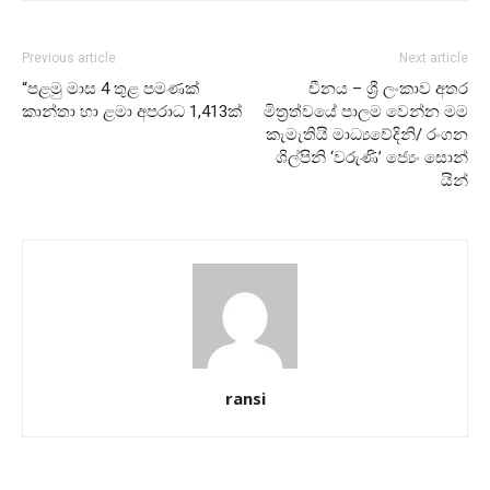
Previous article
Next article
“පළමු මාස 4 තුළ පමණක්
චීනය – ශ්‍රී ලංකාව අතර
කාන්තා හා ළමා අපරාධ 1,413ක්
මිත්‍රත්වයේ පාලම වෙන්න මම
කැමැතියි මාධ්‍යවේදිනි/ රංගන
ශිල්පිනි ‘වරුණි’ ජ්‍යෙං සොන්
යින්
ransi