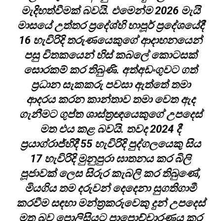
මැදිහත්වීමක් බවයි. එමෙන්ම 2026 මැයි
මාසයේ උත්තර ප්‍රදේශ්හි හාපූර් ප්‍රදේශයේදී
16 හැවිරිදි තරුණයෙකුගේ ආදාහනයෙන්
පසු චිතකයෙන් හිස් කබලේ කොටසක්
සොරකම් කර තිබුණි. අත්අඩංගුවට ගත්
ප්‍රධාන සැකකරු පවසා ඇත්තේ තමා
ආදරය කරන කාන්තාව තමා වෙත ඇද
ගැනීමට ගුප්ත ශාස්ත්‍රඥයෙකුගේ උපදෙස්
මත එය කළ බවයි. තවද 2024 දී
ප්‍රයාග්රාජ්හිදී 55 හැවිරිදි පුද්ගලයෙකු සිය
17 හැවිරිදි මුනුපුරා ඝාතනය කර බිලි
පූජාවක් ලෙස සිරුර කැබලි කර තිබුණේ,
මියගිය තම දරුවන් දෙදෙනා සුගතිගාමී
කරවීම සඳහා මන්ත්‍රකරුවෙකු දුන් උපදෙස්
මත බව පොලිසියට පාපොච්චාරණය කර