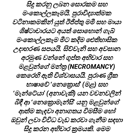
සිදු කරනු ලබන සොරකම සහ
මංකොල්ලකෑමයි. පුරාවිද්‍යාත්මක
වටිනාකමකින් යුත් ඊජිප්තු මමී සහ මායා
ශිෂ්ටාචාරයට අයත් සොහොන් ගැබ්
මංකොල්ලකෑම මීට කදිම ඓතිහාසික
උදාහරණ සපයයි. සිව්වැනි සහ අවසාන
අරමුණ වන්නේ ගුප්ත අභිචාර සහ
මළවුන්ගේ මන්ත්‍ර (NECROMANCY)
කෙරෙහි ඇති විශ්වාසයයි. පුරාණ ග්‍රීක
භාෂාවේ ‘නෙක්‍රොස්’ (මළ) සහ
‘මැන්ටේයා’ (අනාවැකි) යන වචනවලින්
බිඳී ආ ‘නෙක්‍රොමැන්සි’ යනු මළවුන්ගේ
ආත්ම කැඳවා අනාගතය විමසීම හෝ
ඔවුන් ලවා විවිධ වැඩ කරවා ගැනීම සඳහා
සිදු කරන අභිචාර ක්‍රමයකි. මෙම