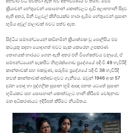
අභිචාර විධි පවත්වා ඇති බව අනාවරණය වී තිබේ. මෙම
ක්‍රියාවන් හේතුවෙන් සොහොන් කොත්වලට දැඩි අලාභහානි සිදුව
ඇති අතර, මිනී වළවල් කිහිපයක්ම හාරා දැමීම හේතුවෙන් සුසාන
භූමිය අවුල් ජාලාවක් බවට පත්ව ඇත.
සිද්ධිය සම්බන්ධයෙන් කඩිනමින් ක්‍රියාත්මක වූ පොලිසිය එම
කටයුතු සඳහා යොදාගත් බවට සැක කෙරෙන උපකරණ
තොගයක් භාරයට ගෙන ඇති අතර එහි විශේෂත්වය වනුයේ, ඒ
සම්බන්ධයෙන් සැකපිට හිඟුරක්ගොඩ ප්‍රදේශයේ පදිංචි 49 හැවිරිදි
කාන්තාවක් සහ බකමූණ, සරුබිම ප්‍රදේශයේ පදිංචි 38 හැවිරිදි
තවත් කාන්තාවක් අත්අඩංගුවට ගැනීමය. ඔවුන් 1946 අංක 57
දරන පොදු හා පුද්ගලික සුසාන භූමි ආඥා පනත යටතේ සුසාන
භූමියකට සහ සොහොන් කොත්වලට හානි කිරීමේ චෝදනාව
මත අධිකරණයට ඉදිරිපත් කිරීමට නියමිතය.