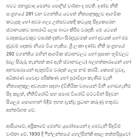
බවට ජනප්‍රවාද මෙන්ම පොලිස් වාර්තා ද පවතී. දණ්ඩ නීති
සංග්‍රහයේ 291 වන වගන්තිය යටතේ නීත්‍යානුකූලව ආගමික
කටයුතු හෝ අවමංගල්‍ය උත්සවයකදී කටයුතු සිදුකෙරෙන
ස්ථානයකට සාපරාධී ලෙස බාධා කිරීම වරදකි. මේ යටතේ
වරදකරුවෙකුට වසරක් දක්වා සිරදඬුවමක් හෝ දඩයක් හෝ එම
දඬුවම් දෙකම නියම විය හැකිය. ශ්‍රී ලංකා දණ්ඩ නීති සංග්‍රහයේ
292 වගන්තිය මඟින් ආගමික ස්ථානවලට හෝ සුසාන භූමිවලට
(මළ සිරුරු තැන්පත් කර ඇති ස්ථානවලට) බලහත්කාරයෙන් හෝ
අනවසරයෙන් ඇතුළුවීම වරදක් ලෙස නම් කරයි. කෙසේ වුවද,
අධිකරණ වෛද්‍ය පරීක්ෂණ හෝ පුරාවිද්‍යා කැණීම් වැනි
නීත්‍යානුකූල අවශ්‍යතා සඳහා ද්විතීයික වශයෙන් මිනී ගොඩගැනීම්
සිදු කළත්, නීතිවිරෝධී සහ සමාජ විරෝධී මට්ටමින් සිදුවන
සියලුම සොහොන් බිඳීම් ඉහත දැක්වූ ප්‍රධාන කරුණු හතුරට
අන්තර්ගත වේ.
ආසියාවේ, අප්‍රිකාවේ මෙන්ම යුරෝපයෙන් ද මෙවැනි සිදුවීම්
වාර්තා වේ. 1930 දී ෆින්ලන්තයේ හෙල්සින්කි අසල තත්තරිසුවෝ