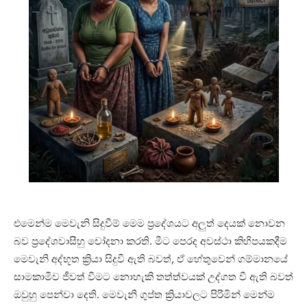
එමෙන්ම මෙවැනි සිදුවීම් මෙම ප්‍රදේශයට අලුත් දෙයක් නොවන
බව ප්‍රදේශවාසීහු චෝදනා කරති. මීට පෙරද අවස්ථා කිහිපයකදීම
මෙවැනි අද්භූත ක්‍රියා සිදුවී ඇති බවත්, ඒ හේතුවෙන් ගම්මානයේ
සාමකාමීව ජීවත් වීමට නොහැකි තත්ත්වයක් උද්ගත වී ඇති බවත්
ඔවුහු පෙන්වා දෙති. මෙවැනි ගුප්ත ක්‍රියාවලට පිරිමින් මෙන්ම