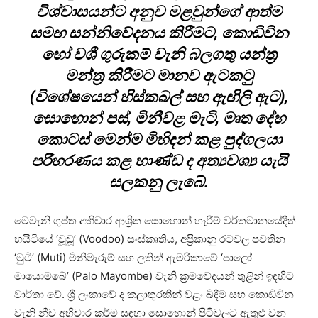
විශ්වාසයන්ට අනුව මළවුන්ගේ ආත්ම
සමඟ සන්නිවේදනය කිරීමට, කොඩිවින
හෝ වශී ගුරුකම් වැනි බලගතු යන්ත්‍ර
මන්ත්‍ර කිරීමට මානව ඇටකටු
(විශේෂයෙන් හිස්කබල් සහ ඇඟිලි ඇට),
සොහොන් පස්, මිනීවළ මැටි, මෘත දේහ
කොටස් මෙන්ම මිහිදන් කළ පුද්ගලයා
පරිහරණය කළ භාණ්ඩ ද අත්‍යවශ්‍ය යැයි
සලකනු ලැබේ.
මෙවැනි ගුප්ත අභිචාර ආශ්‍රිත සොහොන් හෑරීම් වර්තමානයේදීත්
හයිටියේ ‘වූඩූ’ (Voodoo) සංස්කෘතිය, අප්‍රිකානු රටවල පවතින
‘මුටි’ (Muti) මිනීමැරුම් සහ ලතින් ඇමරිකාවේ ‘පාලෝ
මායොම්බේ’ (Palo Mayombe) වැනි ක්‍රමවේදයන් තුළින් ඉඳහිට
වාර්තා වේ. ශ්‍රී ලංකාවේ ද කලාතුරකින් වළං බිඳීම සහ කොඩිවින
වැනි නීච අභිචාර කර්ම සඳහා සොහොන් පිටිවලට ඇතුළු වන