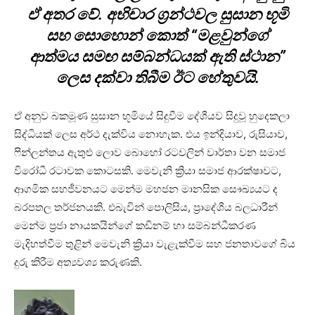
ඒ අතර වේ. අභිචාර ග්‍රන්ථවල සුසාන භූමි
සහ සොහොන් කොත් “මළවුන්ගේ
ආත්මය සමඟ සම්බන්ධයක් ඇති ස්ථාන”
ලෙස දක්වා තිබීම ඊට හේතුවයි.
ඒ අනුව බකමූණ සුසාන භූමියේ සිදුවීම දේශීයව සිදුවූ හුදෙකලා
සිද්ධියක් ලෙස අර්ථ දැක්විය නොහැක. එය ඉන්දියාව, රුසියාව,
ෆින්ලන්තය ඇතුළු ලොව බොහෝ රටවලින් වාර්තා වන සමාජ
විරෝධී රටාවක කොටසකි. මෙවැනි ක්‍රියා සමාජ ආරක්ෂාවට,
ආගමික සහජීවනයට මෙන්ම මහජන මානසික සෞඛ්‍යයට ද
බරපතල තර්ජනයකි. එබැවින් පොලිසිය, ප්‍රාදේශීය බලධාරීන්
මෙන්ම ප්‍රජා නායකයින්ගේ කඩිනම් හා සම්බන්ධීකරණ
මැදිහත්වීම තුළින් මෙවැනි ක්‍රියා වැළැක්වීම සහ ජනතාවගේ බිය
දුරු කිරීම අත්‍යවශ්‍ය කරුණකි.