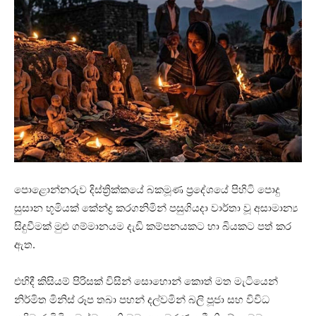
පොළොන්නරුව දිස්ත්‍රික්කයේ බකමූණ ප්‍රදේශයේ පිහිටි පොදු
සුසාන භූමියක් කේන්ද්‍ර කරගනිමින් පසුගියදා වාර්තා වූ අසාමාන්‍ය
සිදුවීමක් මුළු ගම්මානයම දැඩි කම්පනයකට හා බියකට පත් කර
ඇත.
එහිදී කිසියම් පිරිසක් විසින් සොහොන් කොත් මත මැටියෙන්
නිර්මිත මිනිස් රූප තබා පහන් දල්වමින් බලි පූජා සහ විවිධ