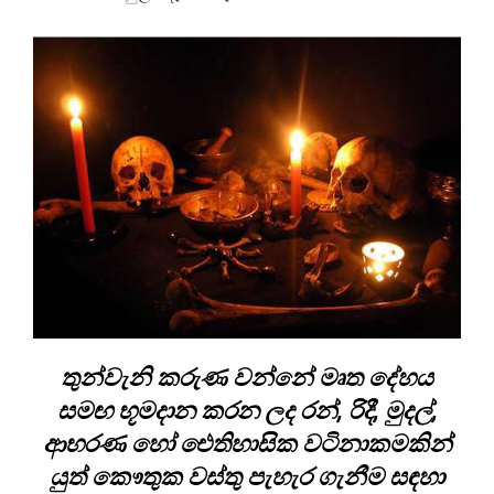
තුන්වැනි කරුණ වන්නේ මෘත දේහය
සමඟ භූමදාන කරන ලද රන්, රිදී, මුදල්,
ආභරණ හෝ ඓතිහාසික වටිනාකමකින්
යුත් කෞතුක වස්තු පැහැර ගැනීම සඳහා