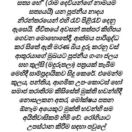
සත්‍ය හේ” (රාම දෙවියන්ගේ නාමයම
සත්‍යයයි) යන පූජනීය නාදය
නිරන්තරයෙන් එහි රැව් පිළිරැව් දෙනු
ඇසෙයි. ජීවිතයේ අවසන් තත්පර කිහිපය
ගෙවන මොහොතේදී, ආත්මය පාරිශුද්ධ
කර සිතේ ඇති මරණ බිය දුරු කරනු වස්
ආතුරයාගේ මුඛයට පූජනීය ගංගා ජලය
සහ තුල්සි (මදුරුතලා) පත්‍රයක් තැබීම
මෙහිදී සාම්ප්‍රදායිකව සිදු කෙරේ. එමෙන්ම
කුලය, පන්තිය, ආගමික උප-කොටස් හෝ
සමාජ තරාතිරම කිසිසේත් මුක්ති භවන්හිදී
නොසලකන අතර, මෝක්ෂය පතන
ඕනෑම අයෙකුට මුක්ති භවන්හි සම
අයිතිවාසිකම් හිමි වේ. රෝගියාට
උපස්ථාන කිරීම සඳහා පවුලේ