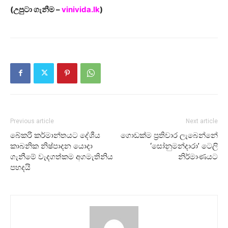
(උපුටා ගැනීම –
vinivida.lk
)
Previous article
Next article
බේකරි කර්මාන්තයට දේශීය
ගොඩක්ම ප්‍රතිචාර ලැබෙන්නේ
කාබනික නිෂ්පාදන යොදා
‘සෝනුමන්දාරා’ ටෙලි
ගැනීමේ වැදගත්කම අගමැතිනිය
නිර්මාණයට
පහදයි