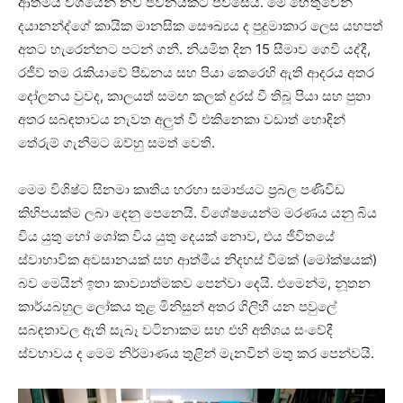
ආත්මීය වශයෙන් නව ජීවනයකට පිවිසෙයි. මේ හේතුවෙන්
දයානන්ද්ගේ කායික මානසික සෞඛ්‍යය ද පුදුමාකාර ලෙස යහපත්
අතට හැරෙන්නට පටන් ගනී. නියමිත දින 15 සීමාව ගෙවී යද්දී,
රජීව් තම රැකියාවේ පීඩනය සහ පියා කෙරෙහි ඇති ආදරය අතර
දෝලනය වුවද, කාලයත් සමඟ කලක් දුරස් වී තිබූ පියා සහ පුතා
අතර සබඳතාවය නැවත අලුත් වී එකිනෙකා වඩාත් හොඳින්
තේරුම් ගැනීමට ඔව්හු සමත් වෙති.
මෙම විශිෂ්ට සිනමා කෘතිය හරහා සමාජයට ප්‍රබල පණිවිඩ
කිහිපයක්ම ලබා දෙනු පෙනෙයි. විශේෂයෙන්ම මරණය යනු බිය
විය යුතු හෝ ශෝක විය යුතු දෙයක් නොව, එය ජීවිතයේ
ස්වාභාවික අවසානයක් සහ ආත්මීය නිදහස් වීමක් (මෝක්ෂයක්)
බව මෙයින් ඉතා කාව්‍යාත්මකව පෙන්වා දෙයි. එමෙන්ම, නූතන
කාර්යබහුල ලෝකය තුළ මිනිසුන් අතර ගිලිහී යන පවුලේ
සබඳතාවල ඇති සැබෑ වටිනාකම සහ එහි අතිශය සංවේදී
ස්වභාවය ද මෙම නිර්මාණය තුළින් මැනවින් මතු කර පෙන්වයි.