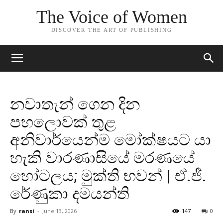
The Voice of Women
DISCOVER THE ART OF PUBLISHING
නවාතැන් ගෙන දින
පහලොවක් තුළ
අනිවාර්යෙන්ම මෝක්ෂයට යා
හැකි වාරණාසියේ මරණයේ
හෝටලය; මුක්ති භවන් | ඒ.ජී.
රේණුකා දමයන්ති
By
ransi
-
June 13, 2026
147
0