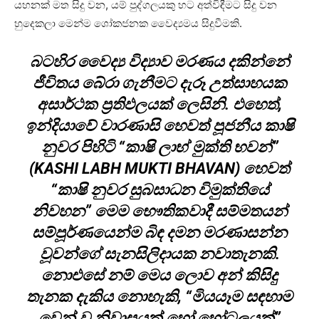
යහනක් මත සිදු වන, යම් පුද්ගලයකු හට අත්විඳීමට සිදු වන
හුදෙකලා මෙන්ම ශෝකජනක වෛද්‍යමය සිදුවීමකි.
බටහිර වෛද්‍ය විද්‍යාව මරණය දකින්නේ
ජීවිතය බේරා ගැනීමට දැරූ උත්සාහයක
අසාර්ථක ප්‍රතිඵලයක් ලෙසිනි. එහෙත්,
ඉන්දියාවේ වාරණාසි හෙවත් පූජනීය කාෂි
නුවර පිහිටි “කාෂි ලාභ් මුක්ති භවන්”
(KASHI LABH MUKTI BHAVAN) හෙවත්
“කාෂි නුවර සුබසාධන විමුක්තියේ
නිවහන” මෙම භෞතිකවාදී සම්මතයන්
සම්පූර්ණයෙන්ම බිඳ දමන මරණාසන්න
වූවන්ගේ සැනසිලිදායක නවාතැනකි.
නොඑසේ නම් මෙය ලොව අන් කිසිදු
තැනක දැකිය නොහැකි, “මියයෑම සඳහාම
වෙන් වූ නිවාසයක් හෝ හෝටලයක්”