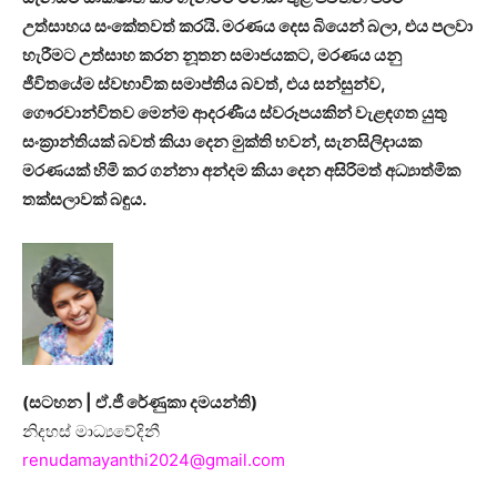
උත්සාහය සංකේතවත් කරයි. මරණය දෙස බියෙන් බලා, එය පලවා
හැරීමට උත්සාහ කරන නූතන සමාජයකට, මරණය යනු
ජීවිතයේම ස්වභාවික සමාප්තිය බවත්, එය සන්සුන්ව,
ගෞරවාන්විතව මෙන්ම ආදරණීය ස්වරූපයකින් වැළඳගත යුතු
සංක්‍රාන්තියක් බවත් කියා දෙන මුක්ති භවන්, සැනසිලිදායක
මරණයක් හිමි කර ගන්නා අන්දම කියා දෙන අසිරිමත් අධ්‍යාත්මික
තක්සලාවක් බඳුය.
(සටහන | ඒ.ජී රේණුකා දමයන්ති)
නිදහස් මාධ්‍යවේදිනී
renudamayanthi2024@gmail.com