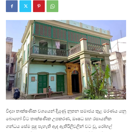
විද්‍යා තාක්ෂණික වශයෙන් දියුණු නූතන සමාජය තුළ මරණය යනු
බොහෝ විට තාක්ෂණික උපකරණ, ඖෂධ සහ රසායනික
ගන්ධය සේම සුදු පැහැති ඇඳ ඇතිරිලිවලින් වට වූ, රෝහල්