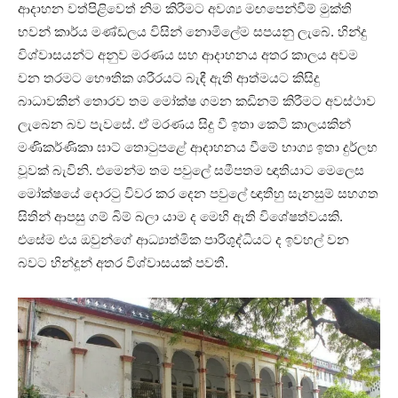
ආදාහන වත්පිළිවෙත් නිම කිරීමට අවශ්‍ය මඟපෙන්වීම් මුක්ති
භවන් කාර්ය මණ්ඩලය විසින් නොමිලේම සපයනු ලැබේ. හින්දු
විශ්වාසයන්ට අනුව මරණය සහ ආදාහනය අතර කාලය අවම
වන තරමට භෞතික ශරීරයට බැඳී ඇති ආත්මයට කිසිදු
බාධාවකින් තොරව තම මෝක්ෂ ගමන කඩිනම් කිරීමට අවස්ථාව
ලැබෙන බව පැවසේ. ඒ මරණය සිදු වී ඉතා කෙටි කාලයකින්
මණිකර්ණිකා ඝාට් තොටුපළේ ආදාහනය වීමේ භාග්‍ය ඉතා දුර්ලභ
වූවක් බැවිනි. එමෙන්ම තම පවුලේ සමීපතම ඥාතියාට මෙලෙස
මෝක්ෂයේ දොරටු විවර කර දෙන පවුලේ ඥාතීහු සැනසුම් සහගත
සිතින් ආපසු ගම් බිම් බලා යාම ද මෙහි ඇති විශේෂත්වයකි.
එසේම එය ඔවුන්ගේ ආධ්‍යාත්මික පාරිශුද්ධියට ද ඉවහල් වන
බවට හින්දූන් අතර විශ්වාසයක් පවතී.