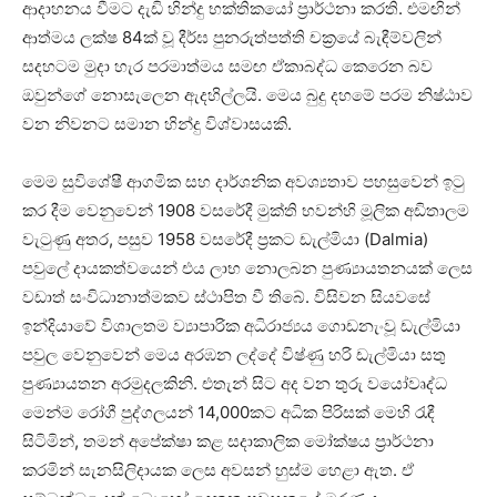
ආදාහනය වීමට දැඩි හින්දු භක්තිකයෝ ප්‍රාර්ථනා කරති. එමඟින්
ආත්මය ලක්ෂ 84ක් වූ දීර්ඝ පුනරුත්පත්ති චක්‍රයේ බැඳීම්වලින්
සදහටම මුදා හැර පරමාත්මය සමඟ ඒකාබද්ධ කෙරෙන බව
ඔවුන්ගේ නොසැලෙන ඇදහිල්ලයි. මෙය බුදු දහමේ පරම නිෂ්ඨාව
වන නිවනට සමාන හින්දු විශ්වාසයකි.
මෙම සුවිශේෂී ආගමික සහ දාර්ශනික අවශ්‍යතාව පහසුවෙන් ඉටු
කර දීම වෙනුවෙන් 1908 වසරේදී මුක්ති භවන්හි මූලික අඩිතාලම
වැටුණු අතර, පසුව 1958 වසරේදී ප්‍රකට ඩැල්මියා (Dalmia)
පවුලේ දායකත්වයෙන් එය ලාභ නොලබන පුණ්‍යායතනයක් ලෙස
වඩාත් සංවිධානාත්මකව ස්ථාපිත වී තිබේ. විසිවන සියවසේ
ඉන්දියාවේ විශාලතම ව්‍යාපාරික අධිරාජ්‍යය ගොඩනැංවූ ඩැල්මියා
පවුල වෙනුවෙන් මෙය අරඹන ලද්දේ විෂ්ණු හරි ඩැල්මියා සතු
පුණ්‍යායතන අරමුදලකිනි. එතැන් සිට අද වන තුරු වයෝවෘද්ධ
මෙන්ම රෝගී පුද්ගලයන් 14,000කට අධික පිරිසක් මෙහි රැඳී
සිටිමින්, තමන් අපේක්ෂා කළ සදාකාලික මෝක්ෂය ප්‍රාර්ථනා
කරමින් සැනසිලිදායක ලෙස අවසන් හුස්ම හෙළා ඇත. ඒ