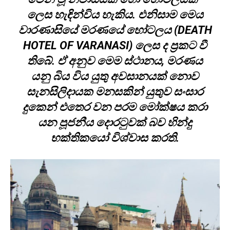
ලෙස හැඳින්විය හැකිය. එනිසාම මෙය
වාරණාසියේ මරණයේ හෝටලය (DEATH
HOTEL OF VARANASI) ලෙස ද ප්‍රකට වී
තිබේ. ඒ අනුව මෙම ස්ථානය, මරණය
යනු බිය විය යුතු අවසානයක් නොව
සැනසිලිදායක මනසකින් යුතුව සංසාර
දුකෙන් එතෙර වන පරම මෝක්ෂය කරා
යන පූජනීය දොරටුවක් බව හින්දු
භක්තිකයෝ විශ්වාස කරති.