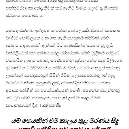
සම්බන්ධයෙන් බොහෝ දෙනකු පවසනුයේ මරණය
සන්තුට්ඨිදායක අත්දැකීමක් කර ගැනීම පිණිස ලොව ඇති එකම
ස්ථානය මෙය බව ය.
මෙය ද එක්තරා අන්දමක සංචාරක හෝටලයකි. එහෙත් සාමාන්‍ය
වාණිජ හෝටලයක දැක ගත හැකි පහසුකම් කිසිවක් මෙහි
දක්නට නැත. මෙහි ඇත්තේ ඊට හාත්පසින්ම වෙනස් වූ, දැඩි
වත්පිළිවෙත් සහ අතිශය සරල පරිසරයකි. මෙහි මූලිකම අරමුණ
ව්‍යාපාරික ලාභය නොව, මරණාසන්න පුද්ගලයන්ට සැනසිලිදායක
අධ්‍යාත්මික වටපිටාවක් සැපයීම බැවින්, මෙයට ඇතුළත් කරගනු
ලබන්නේ වෛද්‍යවරුන් විසින් ජීවිත බලාපොරොත්තු අත්හළ,
මරණයට නියත සුදුසුකම් ලත්, අවසන් දින කිහිපය ගෙවන
අසාධ්‍ය රෝගීන් හා වයෝවෘද්ධයන් පමණි. එමෙන්ම එවැන්නකු
හට වුව මෙහි නවාතැන් ගත හැකි උපරිම කාල සීමාව
සාමාන්‍යයෙන් දින 15ක් පමණි.
යම් හෙයකින් එම කාලය තුළ මරණය සිදු