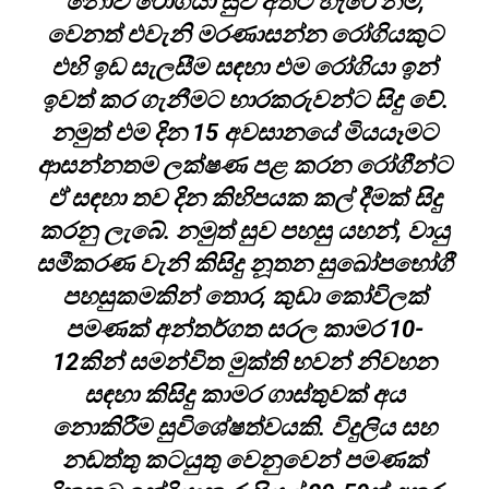
නොවී රෝගියා සුව අතට හැරේ නම්,
වෙනත් එවැනි මරණාසන්න රෝගියකුට
එහි ඉඩ සැලසීම සඳහා එම රෝගියා ඉන්
ඉවත් කර ගැනීමට භාරකරුවන්ට සිදු වේ.
නමුත් එම දින 15 අවසානයේ මියයෑමට
ආසන්නතම ලක්ෂණ පළ කරන රෝගීන්ට
ඒ සඳහා තව දින කිහිපයක කල් දීමක් සිදු
කරනු ලැබේ. නමුත් සුව පහසු යහන්, වායු
සමීකරණ වැනි කිසිදු නූතන සුඛෝපභෝගී
පහසුකමකින් තොර, කුඩා කෝවිලක්
පමණක් අන්තර්ගත සරල කාමර 10-
12කින් සමන්විත මුක්ති භවන් නිවහන
සඳහා කිසිදු කාමර ගාස්තුවක් අය
නොකිරීම සුවිශේෂත්වයකි. විදුලිය සහ
නඩත්තු කටයුතු වෙනුවෙන් පමණක්