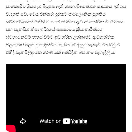
සාමකාමීව මියයෑම පිටුපස ඇති මනෝවිද්‍යාත්මක සාධකය අතිශය
වැදගත් වේ. මෙය එක්තරා දුරකට පාරලෞකික සුගතිය
සම්බන්ධයෙන් මිනිස් මනසේ පවතින දැඩි අධ්‍යාත්මික විශ්වාසය
සහ සැනසීම නිසා ශරීරයේ ජෛවමය ක්‍රියාකාරිත්වය
ස්වභාවිකවම නතර වීමට ඉඩ හරින උත්කෘෂ්ට ආධ්‍යාත්මික
බලපෑමක් ලෙස ද හැඳින්විය හැකිය. ඒ අනුව සැබැවින්ම ඔවුන්
එහිදී සැනසිලිදායක මරණයක් අත්විඳින බව නම් පැහැදිලි ය.