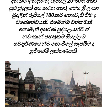
දිනකට ඉන්දියානු රුපියල් 20-50ත් අතර
සුළු මුදලක් අය කරන අතර, මෙය ශ්‍රී ලංකා
මුදලින් රුපියල් 180කට නොවැඩි වීම ද
විශේෂත්වයකි. එමෙන්ම වත්කමක්
නොමැති අසරණ පුද්ගලයන්ට ඒ
නවාතැන් පහසුකම් සියල්ලම
සම්පූර්ණයෙන්ම නොමිලේ සැපයීම ද
සුවිශේෂී ලක්ෂණයකි.