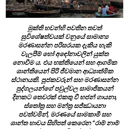
මුක්ති භවන්හි පවතින තවත්
සුවිශේෂත්වයක් වනුයේ සාමාන්‍ය
මරණාසන්න පරිසරයක දැකිය හැකි
වැලපීම් හෝ අඳෝනාවලින් යුක්ත
නොවීම ය. එය භක්තියෙන් සහ ආගමික
ශාන්තියෙන් පිරි ජීවමාන ආධ්‍යාත්මික
ස්ථානයකි. පූජකවරුන් සහ මරණාසන්න
පුද්ගලයන්ගේ පවුල්වල සාමාජිකයන්
දිනකට තෙවරක් එකතු වී භජන් ගායනා,
ස්තෝත්‍ර සහ මන්ත්‍ර සජ්ඣායනා
පවත්වමින්, මරණයේ සාමකාමී සහ
ශාන්ත භාවය සිහිපත් කෙරෙන “රාම් නාම්