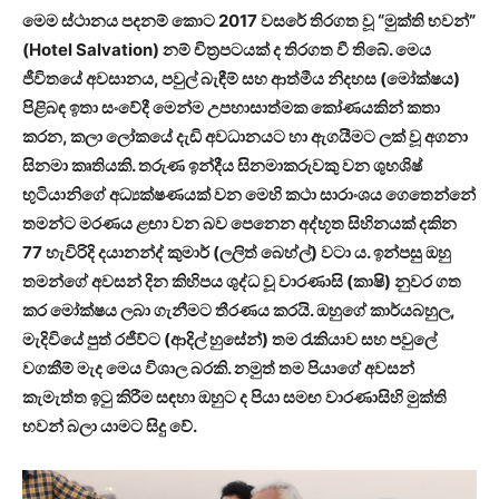
මෙම ස්ථානය පදනම් කොට 2017 වසරේ තිරගත වූ “මුක්ති භවන්”
(Hotel Salvation) නම් චිත්‍රපටයක් ද තිරගත වී තිබේ. මෙය
ජීවිතයේ අවසානය, පවුල් බැඳීම් සහ ආත්මීය නිදහස (මෝක්ෂය)
පිළිබඳ ඉතා සංවේදී මෙන්ම උපහාසාත්මක කෝණයකින් කතා
කරන, කලා ලෝකයේ දැඩි අවධානයට හා ඇගයීමට ලක් වූ අගනා
සිනමා කෘතියකි. තරුණ ඉන්දීය සිනමාකරුවකු වන ශුභශිෂ්
භුටියානිගේ අධ්‍යක්ෂණයක් වන මෙහි කථා සාරාංශය ගෙතෙන්නේ
තමන්ට මරණය ළඟා වන බව පෙනෙන අද්භූත සිහිනයක් දකින
77 හැවිරිදි දයානන්ද් කුමාර් (ලලිත් බෙහ්ල්) වටා ය. ඉන්පසු ඔහු
තමන්ගේ අවසන් දින කිහිපය ශුද්ධ වූ වාරණාසි (කාෂි) නුවර ගත
කර මෝක්ෂය ලබා ගැනීමට තීරණය කරයි. ඔහුගේ කාර්යබහුල,
මැදිවියේ පුත් රජීව්ට (ආදිල් හුසේන්) තම රැකියාව සහ පවුලේ
වගකීම් මැද මෙය විශාල බරකි. නමුත් තම පියාගේ අවසන්
කැමැත්ත ඉටු කිරීම සඳහා ඔහුට ද පියා සමඟ වාරණාසිහි මුක්ති
භවන් බලා යාමට සිදු වේ.