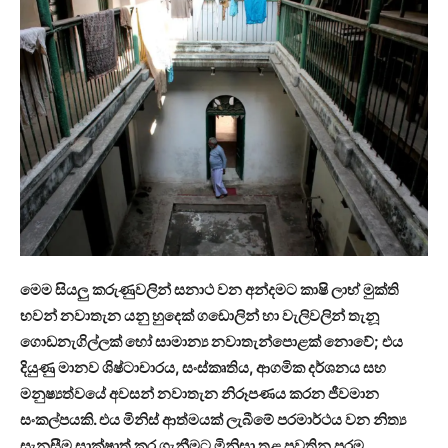
මෙම සියලු කරුණුවලින් සනාථ වන අන්දමට කාෂි ලාභ් මුක්ති
භවන් නවාතැන යනු හුදෙක් ගඩොලින් හා වැලිවලින් තැනූ
ගොඩනැගිල්ලක් හෝ සාමාන්‍ය නවාතැන්පොළක් නොවේ; එය
දියුණු මානව ශිෂ්ටාචාරය, සංස්කෘතිය, ආගමික දර්ශනය සහ
මනුෂ්‍යත්වයේ අවසන් නවාතැන නිරූපණය කරන ජීවමාන
සංකල්පයකි. එය මිනිස් ආත්මයක් ලැබීමේ පරමාර්ථය වන නිත්‍ය
සැනසීම සාක්ෂාත් කර ගැනීමට මිනිසා තුළ පවතින පරම