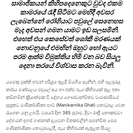
සාමාජිකයන් කිහිපදෙනෙකුට වුවද එකම
කාමරයේ රැඳී සිටීමට මෙහිදී අවසර
ලැබෙන්නේ රෝගියාට පවුලේ සෙනෙහස
මැද අවසන් ගමන යාමට ඉඩ සලසමිනි.
එහෙත් එය කෙසේවත් ශෝකී මරණයක්
නොවනුයේ එමඟින් ඔහුට හෝ ඇයට
පරම ආත්ම විමුක්තිය හිමි වන බව සියලු
දෙනා තරයේ විශ්වාස කරන බැවිනි.
යමෙකු මුක්ති භවන් පරිශ්‍රය තුළදී මියගිය සැනින්, එහි පළපුරුදු
කාර්ය මණ්ඩලය පවුලේ අය හා එක්ව පැය කිහිපයක් තුළ ඉතා
කඩිනමින් ක්‍රියාත්මක වී දේහය ගෞරවාන්විතව වාරණාසියේ
සුප්‍රකට මණිකර්ණිකා ඝාට් (Manikarnika Ghat) තොටුපළ වෙත
රැගෙන යනු ලබයි. වසරේ දින 365 පුරාම, දිවා රාත්‍රී නොකඩවා
දේහයන් දහස් ගණනක් දැවෙන චිතකවලින් සමන්විත මෙම
මණිකර්ණිකා තොටුපළේදී, පැය කිහිපයක් ඇතුළත සියලු