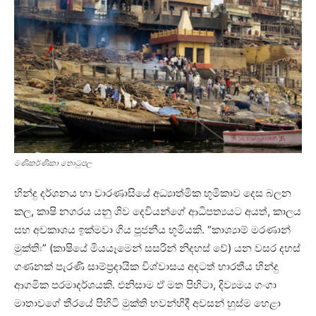
මණිකර්ණිකා තොටුපල
හින්දු දර්ශනය හා වාරණාසියේ අධ්‍යාත්මික භූමිකාව දෙස බලන
කල, කාෂි නගරය යනු ශිව දෙවියන්ගේ ආධිපත්‍යයට අයත්, කාලය
සහ අවකාශය ඉක්මවා ගිය පූජනීය භූමියකි. “කාශ්‍යාම් මරණාන්
මුක්තිඃ” (කාෂියේ මියයෑමෙන් සසරින් නිදහස් වේ) යන වසර දහස්
ගණනක් පැරණි සාම්ප්‍රදායික විශ්වාසය අදටත් භාරතීය හින්දු
ආගමික පරමාදර්ශයකි. එනිසාම ඒ මත පිහිටා, දිව්‍යමය ගංගා
මාතාවගේ තීරයේ පිහිටි මුක්ති භවන්හිදී අවසන් හුස්ම හෙළා