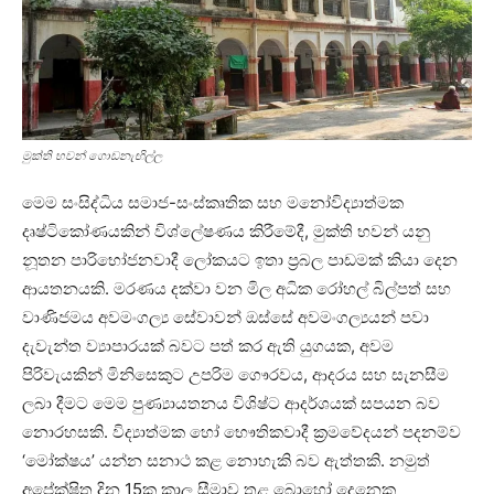
මුක්ති භවන් ගොඩනැඟිල්ල
මෙම සංසිද්ධිය සමාජ-සංස්කෘතික සහ මනෝවිද්‍යාත්මක
දෘෂ්ටිකෝණයකින් විශ්ලේෂණය කිරීමේදී, මුක්ති භවන් යනු
නූතන පාරිභෝජනවාදී ලෝකයට ඉතා ප්‍රබල පාඩමක් කියා දෙන
ආයතනයකි. මරණය දක්වා වන මිල අධික රෝහල් බිල්පත් සහ
වාණිජමය අවමංගල්‍ය සේවාවන් ඔස්සේ අවමංගල්‍යයන් පවා
දැවැන්ත ව්‍යාපාරයක් බවට පත් කර ඇති යුගයක, අවම
පිරිවැයකින් මිනිසෙකුට උපරිම ගෞරවය, ආදරය සහ සැනසීම
ලබා දීමට මෙම පුණ්‍යායතනය විශිෂ්ට ආදර්ශයක් සපයන බව
නොරහසකි. විද්‍යාත්මක හෝ භෞතිකවාදී ක්‍රමවේදයන් පදනම්ව
‘මෝක්ෂය’ යන්න සනාථ කළ නොහැකි බව ඇත්තකි. නමුත්
අපේක්ෂිත දින 15ක කාල සීමාව තුළ බොහෝ දෙනෙකු