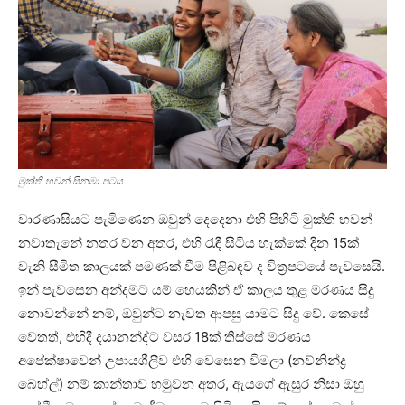
මුක්ති භවන් සිනමා පටය
වාරණාසියට පැමිණෙන ඔවුන් දෙදෙනා එහි පිහිටි මුක්ති භවන්
නවාතැනේ නතර වන අතර, එහි රැඳී සිටිය හැක්කේ දින 15ක්
වැනි සීමිත කාලයක් පමණක් වීම පිළිබඳව ද චිත්‍රපටයේ පැවසෙයි.
ඉන් පැවසෙන අන්දමට යම් හෙයකින් ඒ කාලය තුළ මරණය සිදු
නොවන්නේ නම්, ඔවුන්ට නැවත ආපසු යාමට සිදු වේ. කෙසේ
වෙතත්, එහිදී දයානන්ද්ට වසර 18ක් තිස්සේ මරණය
අපේක්ෂාවෙන් උපායශීලීව එහි වෙසෙන විමලා (නව්නින්ද්‍ර
බෙහ්ල්) නම් කාන්තාව හමුවන අතර, ඇයගේ ඇසුර නිසා ඔහු