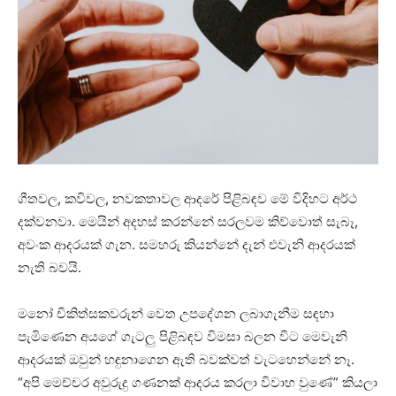
ගීතවල, කවිවල, නවකතාවල ආදරේ පිළිබඳව මේ විදිහට අර්ථ
දක්වනවා. මෙයින් අදහස් කරන්නේ සරලවම කිව්වොත් සැබෑ,
අවංක ආදරයක් ගැන. සමහරු කියන්නේ දැන් එවැනි ආදරයක්
නැති බවයි.
මනෝ චිකිත්සකවරුන් වෙත උපදේශන ලබාගැනීම සඳහා
පැමිණෙන අයගේ ගැටලු පිළිබඳව විමසා බලන විට මෙවැනි
ආදරයක් ඔවුන් හඳුනාගෙන ඇති බවක්වත් වැටහෙන්නේ නෑ.
“අපි මෙච්චර අවුරුදු ගණනක් ආදරය කරලා විවාහ වුණේ” කියලා