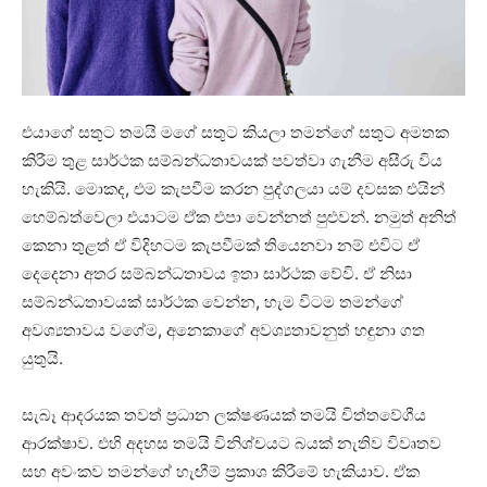
එයාගේ සතුට තමයි මගේ සතුට කියලා තමන්ගේ සතුට අමතක
කිරීම තුළ සාර්ථක සම්බන්ධතාවයක් පවත්වා ගැනීම අසීරු විය
හැකියි. මොකද, එම කැපවීම කරන පුද්ගලයා යම් දවසක එයින්
හෙම්බත්වෙලා එයාටම ඒක එපා වෙන්නත් පුළුවන්. නමුත් අනිත්
කෙනා තුළත් ඒ විදිහටම කැපවීමක් තියෙනවා නම් එවිට ඒ
දෙදෙනා අතර සම්බන්ධතාවය ඉතා සාර්ථක වේවි. ඒ නිසා
සම්බන්ධතාවයක් සාර්ථක වෙන්න, හැම විටම තමන්ගේ
අවශ්‍යතාවය වගේම, අනෙකාගේ අවශ්‍යතාවනුත් හඳුනා ගත
යුතුයි.
සැබෑ ආදරයක තවත් ප්‍රධාන ලක්ෂණයක් තමයි චිත්තවේගීය
ආරක්ෂාව. එහි අදහස තමයි විනිශ්චයට බයක් නැතිව විවෘතව
සහ අවංකව තමන්ගේ හැඟීම් ප්‍රකාශ කිරීමේ හැකියාව. ඒක