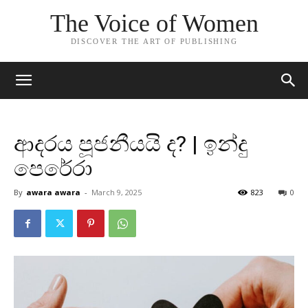
The Voice of Women
DISCOVER THE ART OF PUBLISHING
ආදරය පූජනීයයි ද? | ඉන්දු
පෙරේරා
By
awara awara
-
March 9, 2025
823
0