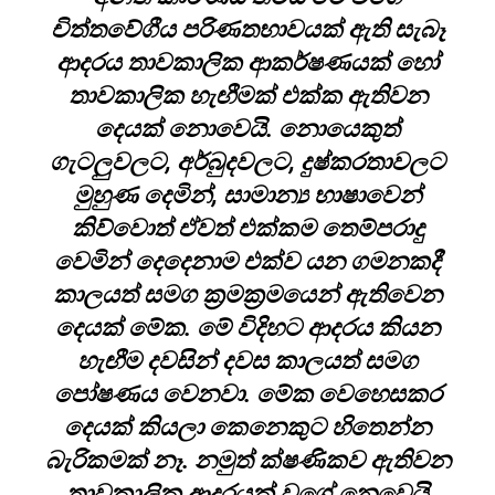
චිත්තවේගීය පරිණතභාවයක් ඇති සැබෑ
ආදරය තාවකාලික ආකර්ෂණයක් හෝ
තාවකාලික හැඟීමක් එක්ක ඇතිවන
දෙයක් නොවෙයි. නොයෙකුත්
ගැටලුවලට, අර්බුදවලට, දුෂ්කරතාවලට
මුහුණ දෙමින්, සාමාන්‍ය භාෂාවෙන්
කිව්වොත් ඒවත් එක්කම තෙම්පරාදු
වෙමින් දෙදෙනාම එක්ව යන ගමනකදී
කාලයත් සමග ක්‍රමක්‍රමයෙන් ඇතිවෙන
දෙයක් මේක. මේ විදිහට ආදරය කියන
හැඟීම දවසින් දවස කාලයත් සමග
පෝෂණය වෙනවා. මේක වෙහෙසකර
දෙයක් කියලා කෙනෙකුට හිතෙන්න
බැරිකමක් නෑ. නමුත් ක්ෂණිකව ඇතිවන
තාවකාලික ආදරයක් වගේ නෙවෙයි