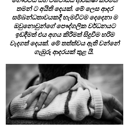
ගෞරවය සහ විශ්වාසය ආරක්ෂා කිරීමත්
තමන් ට අයිති දෙයක්. මේ ලෙස ආදර
සම්බන්ධතාවයකදී හැමවිටම දෙදෙනා ම
ඔවුනොවුන්ගේ පෞද්ගලික වර්ධනයට
ඉඩදීමත් එය අගය කිරීමත් සිදුවීම හරිම
වැදගත් දෙයක්. මේ තත්ත්වය ඇති වන්නේ
ගැඹුරු ආදරයක් තුළ යි.