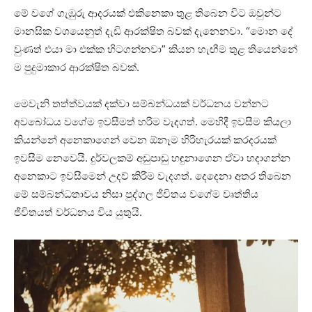
මේ වගේ ගැඹුරු ආදරයක් එකිනෙකා තුළ තිබෙන විට ඔවුන්ට
මානසික වශයෙනුත් දැඩි ආරක්ෂිත බවක් දැනෙනවා. “මොන දේ
වුණත් එයා මා එක්ක හිටගන්නවා” කියන හැඟීම තුළ තියෙන්නේ
ම පුදුමාකාර ආරක්ෂිත බවක්.
මෙවැනි තත්ත්වයක් දක්වා සම්බන්ධයක් වර්ධනය වන්නට
අවබෝධය වගේම ඉවසීමත් හරිම වැදගත්. මෙහිදී ඉවසීම කියලා
කියන්නේ අනෙකාගෙන් වෙන ඕනෑම හිරිහැරයක් කරදරයක්
ඉවසීම නෙවෙයි. දුර්වලකම් අඩුපාඩු හඳුනාගෙන ඒවා හදාගන්න
අනෙකාට ඉවසීමෙන් උදව් කිරීම වැදගත්. දෙදෙනා අතර තිබෙන
මේ සම්බන්ධතාවය නිසා පුද්ගල ජීවිතය වගේම වෘත්තිය
ජීවිතයත් වර්ධනය විය යුතුයි.