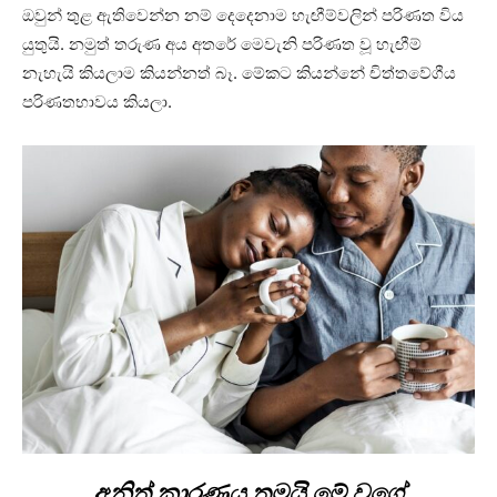
ඔවුන් තුළ ඇතිවෙන්න නම් දෙදෙනාම හැඟීම්වලින් පරිණත විය
යුතුයි. නමුත් තරුණ අය අතරේ මෙවැනි පරිණත වූ හැඟීම්
නැහැයි කියලාම කියන්නත් බෑ. මේකට කියන්නේ චිත්තවේගීය
පරිණතභාවය කියලා.
අනිත් කාරණය තමයි මේ වගේ