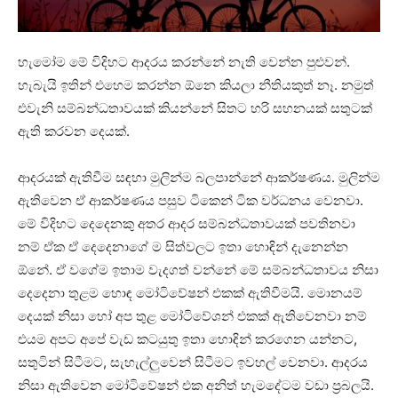
හැමෝම මේ විදිහට ආදරය කරන්නේ නැති වෙන්න පුළුවන්.
හැබැයි ඉතින් එහෙම කරන්න ඕනෙ කියලා නීතියකුත් නෑ. නමුත්
එවැනි සම්බන්ධතාවයක් කියන්නේ සිතට හරි සහනයක් සතුටක්
ඇති කරවන දෙයක්.
ආදරයක් ඇතිවීම සඳහා මුලින්ම බලපාන්නේ ආකර්ෂණය. මුලින්ම
ඇතිවෙන ඒ ආකර්ෂණය පසුව ටිකෙන් ටික වර්ධනය වෙනවා.
මේ විදිහට දෙදෙනකු අතර ආදර සම්බන්ධතාවයක් පවතිනවා
නම් ඒක ඒ දෙදෙනාගේ ම සිත්වලට ඉතා හොඳින් දැනෙන්න
ඕනේ. ඒ වගේම ඉතාම වැදගත් වන්නේ මේ සම්බන්ධතාවය නිසා
දෙදෙනා තුළම හොඳ මෝටිවේෂන් එකක් ඇතිවීමයි. මොනයම්
දෙයක් නිසා හෝ අප තුළ මෝටිවේශන් එකක් ඇතිවෙනවා නම්
එයම අපට අපේ වැඩ කටයුතු ඉතා හොඳින් කරගෙන යන්නට,
සතුටින් සිටීමට, සැහැල්ලුවෙන් සිටීමට ඉවහල් වෙනවා. ආදරය
නිසා ඇතිවෙන මෝටිවේෂන් එක අනිත් හැමදේටම වඩා ප්‍රබලයි.