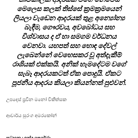
මෙලෙස කලක් තිස්සේ ක්‍රමක්‍රමයෙන්
ලියලා වැඩෙන ආදරයක් තුළ අන්‍යෝන්‍ය
බැඳීම, ගෞරවය, අවබෝධය සහ
විශ්වාසය ද ඒ හා සමගම වර්ධනය
වෙනවා. යහපත් සහ හොඳ දේවල්
ලැබෙන්නේ වෙහෙසකර වූ අත්දැකීම්
රාශියක් එක්කයි. අනික් හැමදේටම වගේ
සැබෑ ආදරයකටත් ඒක පොදුයි. ඒකට
පූජනීය ආදරය කියලා කියන්නත් පුළුවන්.
උපදෙස් ප්‍රවීන මනෝ චිකිත්සක
ආචාර්ය සුරංග අමරකෝන්
සටහන : ඉන්දු පෙරේරා