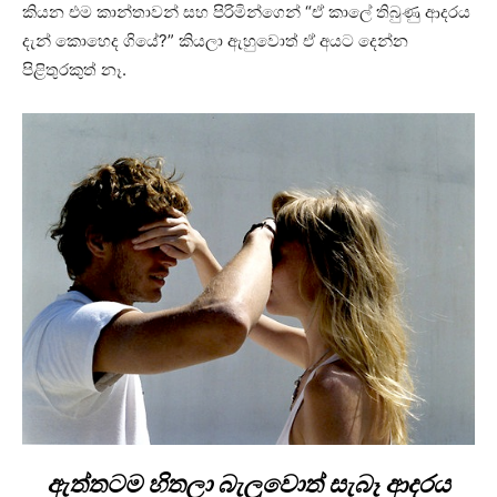
කියන එම කාන්තාවන් සහ පිරිමින්ගෙන් “ඒ කාලේ තිබුණු ආදරය
දැන් කොහෙද ගියේ?” කියලා ඇහුවොත් ඒ අයට දෙන්න
පිළිතුරකුත් නෑ.
ඇත්තටම හිතලා බැලුවොත් සැබෑ ආදරය