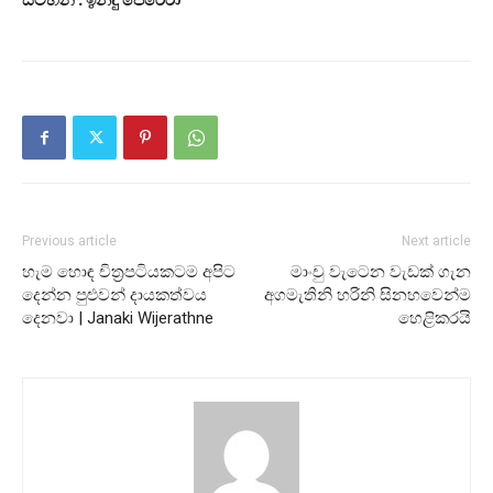
Previous article
Next article
හැම හොඳ චිත්‍රපටියකටම අපිට
මාංචු වැටෙන වැඩක් ගැන
දෙන්න පුළුවන් දායකත්වය
අගමැතිනි හරිනි සිනහවෙන්ම
දෙනවා | Janaki Wijerathne
හෙළිකරයි