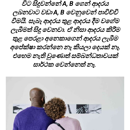
විට සිදුවන්නේ A, B ගෙන් ආදරය
ලබනවාට වඩා A, B වෙනුවෙන් පාවිච්චි
වීමයි. සැබෑ ආදරය තුළ ආදරය දීම වගේම
ලැබීමත් සිදු වෙනවා. ඒ නිසා ආදරය කිරීම
තුළ පෙරළා අනෙකාගෙන් ආදරය ලැබීම
අපේක්ෂා කරන්නෙ නෑ කියලා දෙයක් නෑ.
එහෙම නැති වුණොත් සම්බන්ධතාවයක්
සාර්ථක වෙන්නෙත් නෑ.