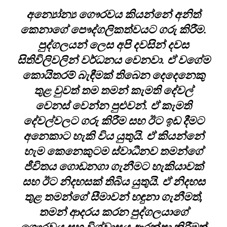
අන්‍යෝන්‍ය ගෞරවය කියන්නේ අනිත්
කෙනාගේ පෞද්ගලිකත්වයට ගරු කිරීම.
පුද්ගලයන් ලෙස අපි දවසින් දවස
සිතිවිලිවලින් වර්ධනය වෙනවා. ඒ වගේම
කොයිතරම් බැඳීමක් තිබෙන දෙදෙනෙකු
තුළ වුවත් තම තමන් කැමති දේවල්
වෙනස් වෙන්න පුළුවන්. ඒ කැමති
දේවල්වලට ගරු කිරීම සහ ඊට ඉඩ දීමට
අනෙකාට හැකි විය යුතුයි. ඒ කියන්නේ
හැම කෙනෙකුටම ස්වාධීනව තමන්ගේ
ජීවිතය ගොඩනගා ගැනීමට හැකියාවක්
සහ ඊට නිදහසක් තිබිය යුතුයි. ඒ නිදහස
තුළ තමන්ගේ සීමාවන් හඳුනා ගැනීමත්,
තමන් ආදරය කරන පුද්ගලයාගේ