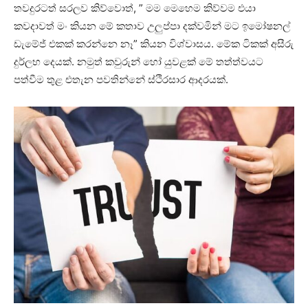
තවදුරටත් සරලව කිව්වොත්, ” මම මෙහෙම කිව්වම එයා
කවදාවත් මං කියන මේ කතාව උලුප්පා දක්වමින් මට ඉමෝෂනල්
ඩැමේජ් එකක් කරන්නෙ නෑ” කියන විශ්වාසය. මේක ටිකක් අසීරු
දුර්ලභ දෙයක්. නමුත් කවුරුන් හෝ යුවළක් මේ තත්ත්වයට
පත්වීම තුළ එතැන පවතින්නේ ස්ථිරසාර ආදරයක්.