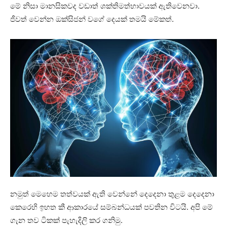
මේ නිසා මානසිකවද වඩාත් ශක්තිමත්භාවයක් ඇතිවෙනවා.
ජීවත් වෙන්න ඔක්සිජන් වගේ දෙයක් තමයි මේකත්.
නමුත් මෙහෙම තත්වයක් ඇති වෙන්නේ දෙදෙනා තුළම දෙදෙනා
කෙරෙහි ඉහත කී ආකාරයේ සම්බන්ධයක් පවතින විටයි. අපි මේ
ගැන තව ටිකක් පැහැදිලි කර ගනිමු.