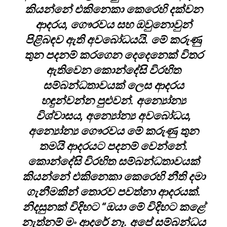
කියන්නේ එකිනෙකා කෙරෙහි දක්වන
ආදරය, ගෞරවය සහ ඔවුනොවුන්
පිළිබඳව ඇති අවබෝධයයි. මේ කරුණු
තුන පදනම් කරගෙන දෙදෙනෙක් විතර
ඇතිවෙන කොන්දේසි විරහිත
සම්බන්ධතාවයක් ලෙස ආදරය
හඳුන්වන්න පුළුවන්. අන්‍යෝන්‍ය
විශ්වාසය, අන්‍යෝන්‍ය අවබෝධය,
අන්‍යෝන්‍ය ගෞරවය මේ කරුණු තුන
තමයි ආදරයට පදනම් වෙන්නේ.
කොන්දේසි විරහිත සම්බන්ධතාවයක්
කියන්නේ එකිනෙකා කෙරෙහි නීති දමා
ගැනීමකින් තොරව පවත්නා ආදරයක්.
නිදසුනක් විදිහට “ඔයා මේ විදිහට කළේ
නැත්නම් මං ආදරේ නෑ. අපේ සම්බන්ධය