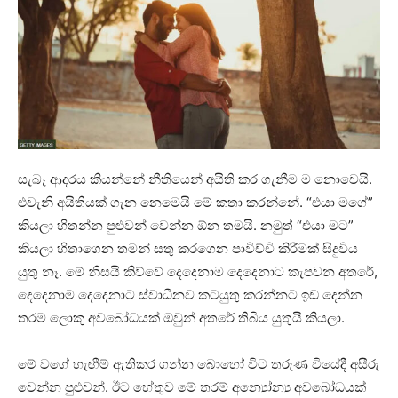
සැබෑ ආදරය කියන්නේ නීතියෙන් අයිති කර ගැනීම ම නොවෙයි.
එවැනි අයිතියක් ගැන නෙමෙයි මේ කතා කරන්නේ. “එයා මගේ”
කියලා හිතන්න පුළුවන් වෙන්න ඕන තමයි. නමුත් “එයා මට”
කියලා හිතාගෙන තමන් සතු කරගෙන පාවිච්චි කිරීමක් සිදුවිය
යුතු නෑ. මේ නිසයි කිව්වේ දෙදෙනාම දෙදෙනාට කැපවන අතරේ,
දෙදෙනාම ⁣දෙදෙනාට ස්වාධීනව කටයුතු කරන්නට ඉඩ දෙන්න
තරම් ලොකු අවබෝධයක් ඔවුන් අතරේ තිබිය යුතුයි කියලා.
මේ වගේ හැඟීම් ඇතිකර ගන්න බොහෝ විට තරුණ වියේදී අසීරු
වෙන්න පුළුවන්. ඊට හේතුව මේ තරම් අන්‍යෝන්‍ය අවබෝධයක්