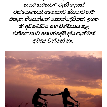
නතර කරනවා” වැනි දෙයක්
එක්කෙනෙක් අනෙකාට කියනව නම්
එතැන තියෙන්නේ කොන්දේසියක්. ඉහත
කී අවබෝධය සහ විශ්වාසය තුළ
එකිනෙකාට කොන්දේසි දමා ගැනීමක්
අවශ්‍ය වන්නේ නෑ.