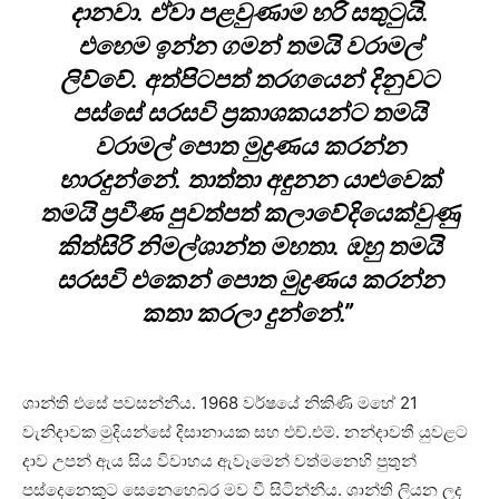
දානවා. ඒවා පළවුණාම හරි සතුටුයි.
එහෙම ඉන්න ගමන් තමයි වරාමල්
ලිව්වේ. අත්පිටපත් තරගයෙන් දිනුවට
පස්සේ සරසවි ප්‍රකාශකයන්ට තමයි
වරාමල් පොත මුද්‍රණය කරන්න
භාරදුන්නේ. තාත්තා අඳුනන යාළුවෙක්
තමයි ප්‍රවීණ පුවත්පත් කලාවේදියෙක්වුණු
කිත්සිරි නිමල්ශාන්ත මහතා. ඔහු තමයි
සරසවි එකෙන් පොත මුද්‍රණය කරන්න
කතා කරලා දුන්නේ.”
ශාන්ති එසේ පවසන්නීය. 1968 වර්ෂයේ නිකිණි මහේ 21
වැනිදාවක මුදියන්සේ දිසානායක සහ එච්.එම්. නන්දාවතී යුවළට
දාව උපන් ඇය සිය විවාහය ඇවෑමෙන් වත්මනෙහි පුතුන්
පස්දෙනෙකුට සෙනෙහෙබර මව වී සිටින්නීය. ශාන්ති ලියන ලද