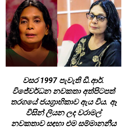
වසර 1997 පැවැති ඩී.ආර්.
විජේවර්ධන නවකතා අත්පිටපත්
තරගයේ ජයග්‍රාහිකාව ඇය විය. ඈ
විසින් ලියන ලද වරාමල්
නවකතාව සඳහා එම සම්මානනීය