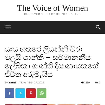
The Voice of Women
DISCOVER THE ART OF PUBLISHING
යාය හතරෙ ලියන්නී වරා
මලයි ශාන්තී – සම්මානනීය
ලේඛිකා ශාන්ති දිසානායකගේ
ජීවිත අරුමැසිය
By
ransi
-
November 27, 2025
259
0