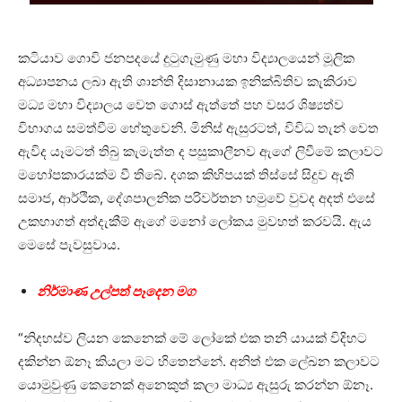
කටියාව ගොවි ජනපදයේ දුටුගැමුණු මහා විද්‍යාලයෙන් මූලික
අධ්‍යාපනය ලබා ඇති ශාන්ති දිසානායක ඉනික්බිතිව කැකිරාව
මධ්‍ය මහා විද්‍යාලය වෙත ගොස් ඇත්තේ පහ වසර ශිෂ්‍යත්ව
විභාගය සමත්වීම හේතුවෙනි. මිනිස් ඇසුරටත්, විවිධ තැන් වෙත
ඇවිද යෑමටත් තිබු කැමැත්ත ද පසුකාලීනව ඇගේ ලිවීමේ කලාවට
මහෝපකාරයක්ම වී තිබේ. දශක කිහිපයක් තිස්සේ සිදුව ඇති
සමාජ, ආර්ථික, දේශපාලනික පරිවර්තන හමුවේ වුවද අදත් එසේ
උකහාගත් අත්දැකීම් ඇගේ මනෝ ලෝකය මුවහත් කරවයි. ඇය
මෙසේ පැවසුවාය.
නිර්මාණ උල්පත් පෑදෙන මග
“නිදහස්ව ලියන කෙනෙක් මේ ලෝකේ එක තනි යායක් විදිහට
දකින්න ඕනෑ කියලා මට හිතෙන්නේ. අනිත් එක ලේඛන කලාවට
යොමුවුණු කෙනෙක් අනෙකුත් කලා මාධ්‍ය ඇසුරු කරන්න ඕනෑ.