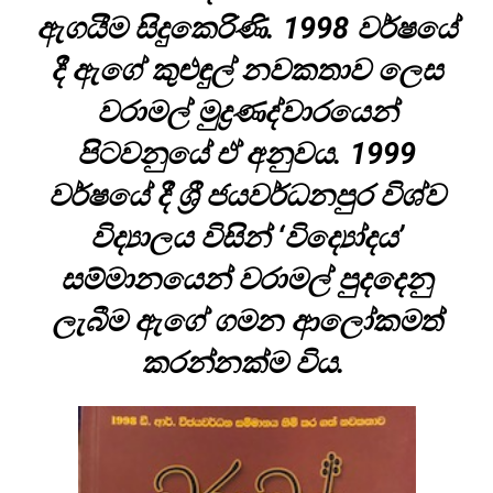
ඇගයීම සිදුකෙරිණි. 1998 වර්ෂයේ
දී ඇගේ කුළුඳුල් නවකතාව ලෙස
වරාමල් මුද්‍රණද්වාරයෙන්
පිටවනුයේ ඒ අනුවය. 1999
වර්ෂයේ දී ශ්‍රී ජයවර්ධනපුර විශ්ව
විද්‍යාලය විසින් ‘විද්‍යෝදය’
සම්මානයෙන් වරාමල් පුදදෙනු
ලැබීම ඇගේ ගමන ආලෝකමත්
කරන්නක්ම විය.