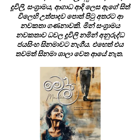
දූවිලි, සංග්‍රාමය, ආගාධ ආදි ලෙස ඇගේ සිත්
විලෙහි උත්පාදව පොත් පිටු අතරට ආ
නවකතා ගණනාවකි. මින් සංග්‍රාමය
නවකතාව ධවල දූවිලි නමින් අනුරුද්ධ
ජයසිංහ සිනමාවට නැගීය. එහෙත් එය
තවමත් සිනමා ශාලා වෙත ආයේ නැත.