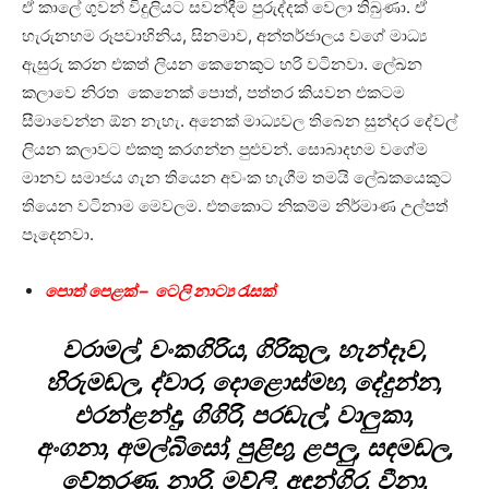
ඒ කාලේ ගුවන් විදුලියට සවන්දීම පුරුද්දක් වෙලා තිබුණා. ඒ
හැරුනහම රූපවාහිනිය, සිනමාව, අන්තර්ජාලය වගේ මාධ්‍ය
ඇසුරු කරන එකත් ලියන කෙනෙකුට හරි වටිනවා. ලේඛන
කලාවෙ නිරත කෙනෙක් පොත්, පත්තර කියවන එකටම
සීමාවෙන්න ඕන නැහැ. අනෙක් මාධ්‍යවල තිබෙන සුන්දර දේවල්
ලියන කලාවට එකතු කරගන්න පුළුවන්. සොබාදහම වගේම
මානව සමාජය ගැන තියෙන අවංක හැගීම තමයි ලේඛකයෙකුට
තියෙන වටිනාම මෙවලම. එතකොට නිකම්ම නිර්මාණ උල්පත්
පෑදෙනවා.
පොත් පෙළක් – ටෙලි නාට්‍ය රැසක්
වරාමල්, වංකගිරිය, ගිරිකුල, හැන්දෑව,
හිරුමඬල, ද්වාර, දොළොස්මහ, දේදුන්න,
එරන්ළන්දු, ගිගිරි, පරඬැල්, වාලුකා,
අංගනා, අමල්බිසෝ, පුළිඟු, ළපලු, සඳමඬල,
වේතරණ, නාරි, මව්ලි, අඳුන්ගිර, වීනා,