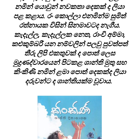
නමින් යොවුන් නවකතා දෙකක් ද ලියා
පළ කළාය. රං කොල්ලා එනමින්ම සුමිත්
රත්නායක විසින් සිනමාවටද නැගීය.
කැදැල්ල, කැදැල්ලක නෙත, රාංචි අම්මා,
කළුකුම්බරී යන නම්වලින් පලවු පුවත්පත්
තීරු ලිපි එකතුවක් ද පොත් ලෙස
මුද්‍රණද්වාරයෙන් පිටකළ ශාන්ති මුතු සහ
කිංකිණි නමින් ළමා පොත් දෙකක්ද ලියා
දරුවන්ට ද ශාන්තියක්ම වූවාය.