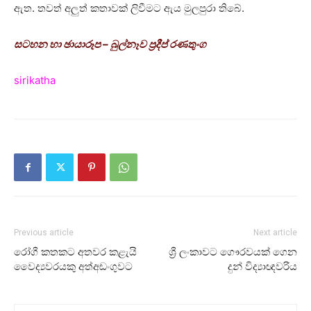
ඇත. තවත් අලුත් කතාවක් ලිවීමට ඇය මුලපුරා තිබේ.
සටහන හා ඡායාරූප – බුල්නෑව ප්‍රදීප් රණතුංග
sirikatha
Previous article
Next article
රෝගී කතකට අතවර කළැයි
ශ්‍රී ලංකාවට ගෞරවයක් ගෙන
වෛද්‍යවරයකු අත්අඩංගුවට
දුන් විද්‍යාඥවරිය