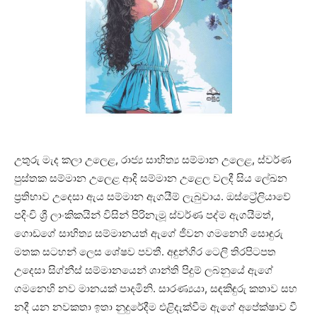
උතුරු මැද කලා උලෙළ, රාජ්‍ය සාහිත්‍ය සම්මාන උලෙළ, ස්වර්ණ
පුස්තක සම්මාන උලෙළ ආදි සම්මාන උළෙල වලදී සිය ලේඛන
ප්‍රතිභාව උදෙසා ඇය සම්මාන ඇගයීම් ලැබුවාය. ඔස්ට්‍රේලියාවේ
පදිංචි ශ්‍රී ලාංකිකයින් විසින් පිරිනැමූ ස්වර්ණ පද්ම ඇගයීමත්,
ගොඩගේ සාහිත්‍ය සම්මානයත් ඇගේ ජීවන ගමනෙහි සොඳුරු
මතක සටහන් ලෙස ශේෂව පවතී. අඳුන්ගිර ටෙලි තිරපිටපත
උදෙසා සිග්නීස් සම්මානයෙන් ශාන්ති පිදුම් ලබනුයේ ඇගේ
ගමනෙහි නව මානයක් පාදමිනි. සාරණ්‍යයා, සඳකිඳුරු කතාව සහ
නදී යන නවකතා ඉතා නුදුරේදීම එළිදැක්වීම ඇගේ අපේක්ෂාව වී