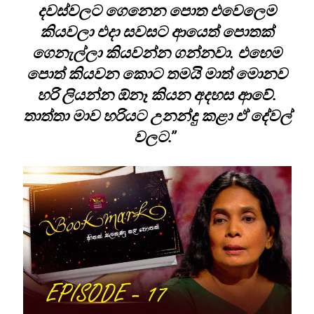
දවස්වලට ගෙනෙන පොත එවෙලෙම
කියවලා එදා සවසට ආයෙත් පොතක්
ගෙනැල්ලා කියවන්න ගන්නවා. එහෙම
පොත් කියවන කොට තමයි මාත් මොනව
හරි ලියන්න ඕනෑ කියන අදහස ආවේ.
තාත්තා මාව හරියට උනන්දු කළා ඒ දේවල්
වලට.”