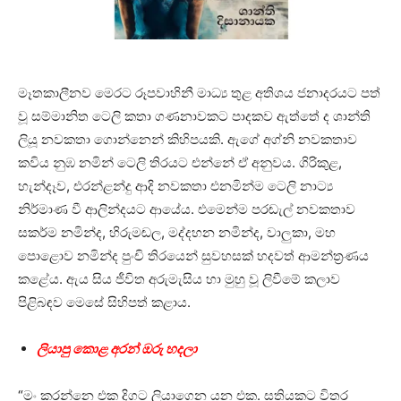
මෑතකාලීනව මෙරට රූපවාහිනී මාධ්‍ය තුළ අතිශය ජනාදරයට පත්
වූ සම්මානිත ටෙලි කතා ගණනාවකට පාදකව ඇත්තේ ද ශාන්ති
ලියූ නවකතා ගොන්නෙන් කිහිපයකි. ඇගේ අග්නි නවකතාව
කවිය නුඹ නමින් ටෙලි තිරයට එන්නේ ඒ අනුවය. ගිරිකුළ,
හැන්දෑව, එරන්ළන්දු ආදි නවකතා එනමින්ම ටෙලි නාට්‍ය
නිර්මාණ වී ආලින්දයට ආයේය. එමෙන්ම පරඬැල් නවකතාව
සකර්ම නමින්ද, හිරුමඬල, මද්දහන නමින්ද, වාලුකා, මහ
පොළොව නමින්ද පුංචි තිරයෙන් සුවහසක් හදවත් ආමන්ත්‍රණය
කළේය. ඇය සිය ජීවිත අරුමැසිය හා මුහු වූ ලිවීමේ කලාව
පිළිබඳව මෙසේ සිහිපත් කළාය.
ලියාපු කොළ අරන් ඔරු හදලා
“මං කරන්නෙ එක දිගට ලියාගෙන යන එක. සතියකට විතර