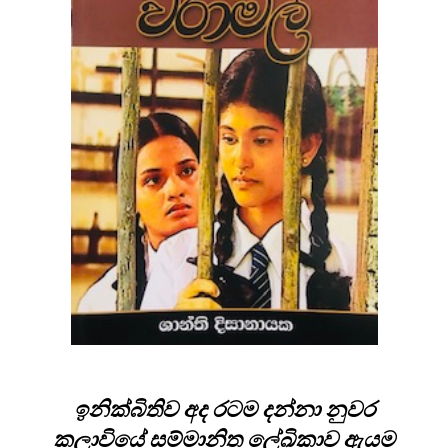
ඉනික්බිතිව අද රටම දන්නා නුවර
කලාවියේ සම්මානිත ලේඛිකාව ඇයම