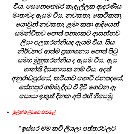
විය. සෙනෙහෙබර කැදැල්ලක ආදරණීය
මාතාවද ඇයම විය. නවකතා, කෙටිකතා,
යොවුන් නවකතා, ළමා කතා ආදියෙන්
සමන්විතව පොත් පනහකට ආසන්නව
ලියා පලකරන්නියද ඇයම විය. සිය
නිර්ව්‍යාජ ආත්ම ප්‍රකාශනය පොත් පිටු
සමග මුහුකරන්නිය ද ඇයම විය. ඇය
ශාන්ති දිසානායක නම් විය. අදත්
අනුරාධපුරයේ, කටියාව ගොවි ජනපදයේ,
සේනපුර ගම්මැද්දට වී දිවි ගෙවන ඈ
සොයා ඉකුත් දිනක අපි එහි ගියෙමු.
මුලින්ම ලිව්වෙ වරාමල්
“ඉස්සර මම කවි ලියලා පත්තරවලට