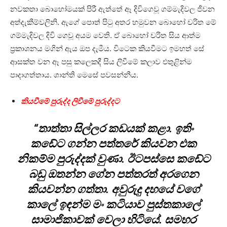
නවකතා බොහෝමයක් පිරී ඇත්තේ ඈ දිවිගෙවූ ගම්මැදිවල ජීවන
අත්දැකීම්වලිනි. ඇගේ පොත් පිටු අතර හමුවන බොහෝ චරිත මේ
ගම්මැදිවල දිවි ගෙවූ අයම වෙති. ඒ බොහෝ චරිත සිය ආත්ම
ප්‍රකාශනය මගින් ඇය ඔප දැමීය. විටෙක කියවීමට ඉමහත් සේ
ආසක්ත වන ඈ පසු කලෙකදී සිය ලිවීමේ කලාව එතුළින්ම
පාදාගත්තාය. ශාන්ති මෙසේ පවසන්නීය.
කියවීමේ පුරුද්ද ලිවීමේ පුරුද්දට
“තාත්තා සිල්ලර කඩයක් කළා. ඉතිං
කඩේට ගන්න පත්තරේ කියවන එක
නිකම්ම පුරුද්දක් වුණා. ඊටපස්සෙ කඩේට
බඩු ඔතන්න ගේන පත්තරත් අරගෙන
කියවන්න ගත්තා. අවුරුදු දහයේ වගේ
කාලේ ඉඳන්ම මං කටියාව පුස්තකාලේ
සාමාජිකාවක් වෙලා හිටියේ. සමහර