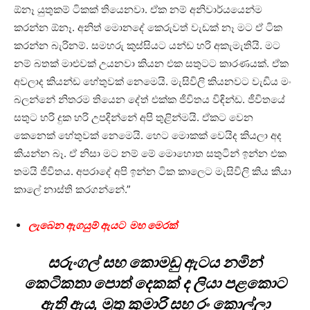
ඕනෑ යුතුකම් ටිකක් තියෙනවා. ඒක නම් අනිවාර්යයෙන්ම
කරන්න ඕනෑ. අනිත් මොනදේ කෙරුවත් වැඩක් නෑ මට ඒ ටික
කරන්න බැරිනම්. සමහරු කුස්සියට යන්ඩ හරි අකැමැතියි. මට
නම් බතක් මාළුවක් උයනවා කියන එක සතුටට කාරණයක්. ඒක
අවලාද කියන්ඩ හේතුවක් නෙමෙයි. මැසිවිලි කියනවට වැඩිය මං
බලන්නේ නිතරම තියෙන දේත් එක්ක ජීවිතය වි‌ඳින්ඩ. ජීවිතයේ
සතුට හරි දුක හරි උපදින්නේ අපි තුළින්මයි. ඒකට වෙන
කෙනෙක් හේතුවක් නෙමෙයි. හෙට මොකක් වෙයිද කියලා අද
කියන්න බෑ. ඒ නිසා මට නම් මේ මොහොත සතුටින් ඉන්න එක
තමයි ජීවිතය. අපරාදේ අපි ඉන්න ටික කාලෙට මැසිවිලි කිය කියා
කාලේ නාස්ති කරගන්නේ.”
ලැබෙන ඇගයුම් ඇයට මහ මෙරක්
සරුංගල් සහ කොමඩු ඇටය නමින්
කෙටිකතා පොත් දෙකක් ද ලියා පළකොට
ඇති ඇය, මුතු කුමාරි සහ රං කොල්ලා