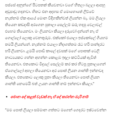
පස්සේ අනුන්ගේ පිටපතක් කියවනවා වගේ හිතලා බලලා ආපහු
අඩුපාඩු හදනවා. හිතට එන අදහස ඒ මොහොතේ ලිව්වේ
නැත්නම් ඒක ආයේ මොන විදිහකින්වත් ලියන්න බෑ. මම ලියලා
තියෙන කඩදාසි අරගෙන පුතාලා සෙල්ලම් ඔරු හදපු වෙලාවල්
එහෙම තියෙනවා. මං ලියනවා කියලා දරුවෝ දන්නේ නෑ ඒ
ගොල්ලෝ ලොකු වෙනතුරුම. එක්කෝ එයාලා ඉස්කෝලේ ගියහම
තමයි ලියන්නේ. නැත්නම් එයාලා නිදාගත්තම රෑට හරි පාන්දරට
හරි ලියනවා. ළමයි පොඩි කාලේ දවසක් මගේ පොතක් ටෙලි
නාට්‍යයකට ගන්න අහන්න කොළඹ ඉඳලා කට්ටියක් ඇවිත්
තියෙනවා. එතකොට මිදුලේ සෙල්ලම් කර කර හිටපු පුතාලගෙන්
ඒගොල්ලෝ අහලා තියෙනවා අර පොත් ලියන ශාන්ති ඉන්නවද
කියලා. එතකොට ලොකු පුතා කියලා තියෙනවා පොත් ලියන
ශාන්ති නෙමෙයි බත් උයන ශාන්ති නම් ඉන්නවා කියලා.”
මොන දේ කළත් වැඩක් නෑ ඒ දේ කරන්න බැරි නම්
“මම පොත් ලියලා සම්මාන ගත්තට මගෙන් ගෙදරට ඉෂ්ටවෙන්න