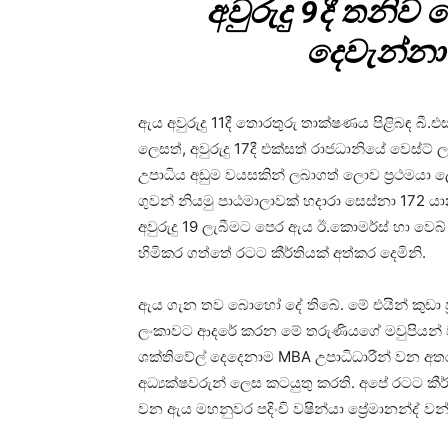
අවුරුදු 9දී තනිව
දෙවැන්නා
ඇය අවුරුදු 11දී තොරතුරු තාක්ෂණය පිළිබඳ බී.එ
ලෙසත්, අවුරුදු 17දී එක්සත් රාජධානියේ වෙස්ට් ල
උපාධිය අඩුම වයසකින් ලබාගත් ලොව ප්‍රථමයා ල
ගුවන් නියමු පාඨමාලාවක් හදාරා සෙස්නා 172 යා
අවුරුදු 19 ලැබීමට පෙර ඇය ඊ.කොමර්ස් හා වෙබ
හිමිකර ගත්තේ රටට කීර්තියක් අත්කර දෙමිනි.
ඇය ගැන තව බොහෝ දේ තිබේ. මේ එයින් කුඩා
ලංකාවට ආදරේ කරන මේ තරුණියගේ මවුපියන් වන ප
ශක්තිවේල් දෙදෙනාම MBA උපාධිධාරීන් වන අතර
අධ්‍යක්ෂවරුන් ලෙස කටයුතු කරති. අපේ රටට කී
වන ඇය මහනුවර පදිංචි වෂින්යා ප්‍රේමානන්ද් වන