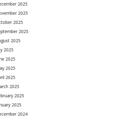
ecember 2025
ovember 2025
ctober 2025
eptember 2025
ugust 2025
ly 2025
une 2025
ay 2025
ril 2025
arch 2025
ebruary 2025
nuary 2025
ecember 2024