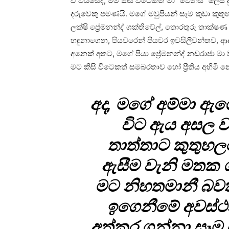
ඒ වයසේදී, මම කිසි විටෙකත් මා “වෙනස්”‍ ලෙස
දරුවෙකු පමණයි. මගේ මවුපියන් සෑම කුඩා කුත
ලක්ෂි ප්‍රේමනන්ද් ශක්තිවේල්, තොරතුරු තාක්
හඳුනාගෙන, පියවරෙන් පියවර ඉවසිලිවන්තව, ආ
අනෙක් අතට, මගේ පියා ප්‍රේමනන්ද් නඩරාජා මා ව
මට කිසි විටෙකත් සමබරතාව හෝ ප්‍රීතිය අහිම
අද, මගේ අම්මා 
විට ඇය අසල වා
තාත්තාට කුතුහලය
ඇසීම වැනි මතක 
මට නිහතමානී බවක
ඉගෙනීමේ අවස්ථ
අත්කර ගන්නා සෑම 