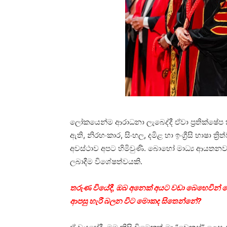
ලෝකයෙන්ම ආරාධනා ලැබෙද්දී ඒවා ප්‍රතික්ෂේප 
ඇති, නිරහංකාර, සිංහල, දමිළ හා ඉංග්‍රීසි භාෂා 
අවස්ථාව අපට හිමිවුණි. බොහෝ මාධ්‍ය ආයතනවල
ලබාදීම විශේෂත්වයකි.
තරුණ වියේදී, ඔබ අනෙක් අයට වඩා බෙහෙවින් ව
ආපසු හැරී බලන විට මොකද සිතෙන්නේ?