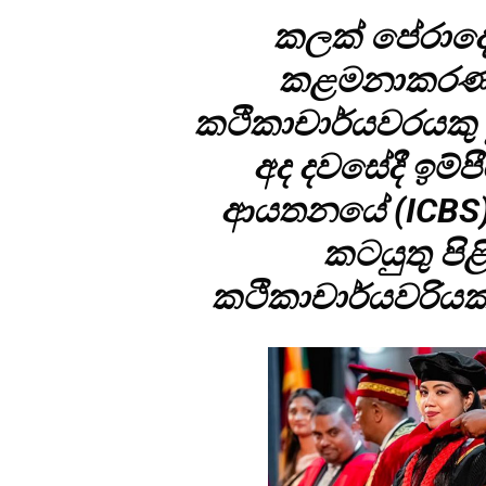
කලක් පේරාදෙණ
කළමනාකරණ ප
කථිකාචාර්යවරයකු ව
අද දවසේදී ඉම්පී
ආයතනයේ (ICBS)
කටයුතු පි
කථිකාචාර්යවරිය