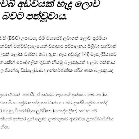
 වෙබ් අඩවියක් හැදූ ලොව
 බවට පත්වූවාය.
ස්.සී (BSC) උපාධිය, එම වයසේදී ලබාගත් ලොව ප්‍රථමයා
න්ඩන් විශ්වවිද්‍යාලයෙන් ව්‍යාපාර පරිපාලනය පිළිබඳ පශ්චාත්
ෙසත් ලෝක වාර්තා තබා ඇත. ඇය අවුරුදු 14දී මැලේසියාවේ
නයකින් පෞද්ගලික ගුවන් නියමු බලපත්‍රයක් ද ලබා ගත්තාය.
් ඉංජිනේරු ඩිප්ලෝමාවද අන්තර්ජාතික පරිගණක බලපත්‍රයද
 ප්‍රමාණයක් පමණි. ඒ තරමට ඇයගේ දක්ෂතා බොහෝය.
ියා ප්‍රේමානන්ද නඩරාජා හා මව ලක්ෂි ප්‍රේමානන්ද්
 ඔවුහු රිමෝකියා ලුම්රිකා (පෞද්ගලික) සමාගමේ
ර්තියක් අත්කර දුන් ලොව ළාබාලතම ආචාර්ය උපාධිධාරිනිය
්නීය.