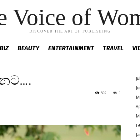
e Voice of Wo
DISCOVER THE ART OF PUBLISHING
BIZ
BEAUTY
ENTERTAINMENT
TRAVEL
VI
්නට….
Ju
J
302
0
M
Ap
M
F
Ja