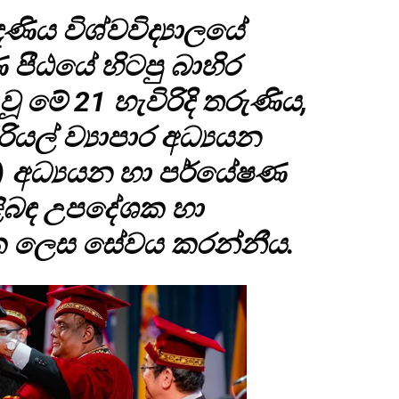
ිය විශ්වවිද්‍යාලයේ
ීඨයේ හිටපු බාහිර
ූ මේ 21 හැවිරිදි තරුණිය,
රියල් ව්‍යාපාර අධ්‍යයන
 අධ්‍යයන හා පර්යේෂණ
ළිබඳ උපදේශක හා
ක ලෙස සේවය කරන්නීය.