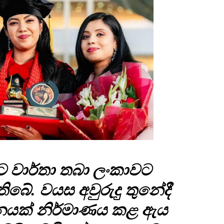
ට වාර්තා තබා ලංකාවට
 තිබේ. වයස අවුරුදු තුනේදී
ිපිනයක් නිර්මාණය කළ ඇය