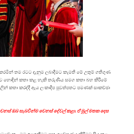
කරමින් තම රටට දැනුම ලබාදීමට කැමති මේ උතුම් ගතිගුණ
ත්‍රිත්ව හොඳින් කතා කළ හැකි තරුණිය සමග කතා බහ කිරීමේ
ින් කතා කරද්දී ඇය ලංකාදීප පුවත්පතට පමණක් සාකච්ඡා
ෙනස් ඔබ සැබවින්ම වෙනස් දේවල් කළා. ඒ මුල් මතක දෙස