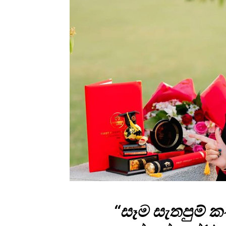
‘‘සෑම සැතපුම්