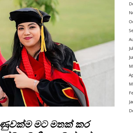
D
N
O
S
A
Ju
J
M
Ap
M
F
Ja
D
 කණුවක්ම මට මතක් කර