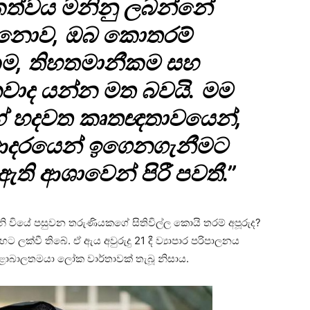
කත්වය මනිනු ලබන්නේ
් නොව, ඔබ කොතරම්
, තිහතමානීකම සහ
ාද යන්න මත බවයි. මම
ගේ හදවත කෘතඥතාවයෙන්,
 ආදරයෙන් ඉගෙනගැනීමට
ි ආශාවෙන් පිරී පවතී.’’
වියේ පසුවන තරුණියකගේ සිතිවිල්ල කොයි තරම් අපූරුද?
ක්වී තිබේ. ඒ ඇය අවුරුදු 21 දී ව්‍යාපාර පරිපාලනය
 ළාබාලතමයා ලෝක වාර්තාවක් තැබූ නිසාය.