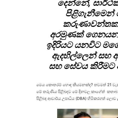
දෙන්නේ, සාර්ථ
පිළිගැනීමෙන
කරුණාවන්තකම
අරමුණක් ගෙනයනව
ඉදිරියට යනවිට ම
ඇදහිල්ලෙන් සහ
සහ සේවය කිරීමට ඇත
මෙය කොතරම් හොඳ කියමනක්ද? තවමත් 21 වැනි 
මේ තරුණිය පිළිබඳව මේ දිනවල කාගේත් කතාබහට ල
පිළිබඳ ආචාර්ය උපාධිය (DBA) හිමිකරගත් ලොව