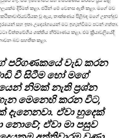
 දුටුවේ නෑ. මම ඉගෙනීමට සහ ගවේෂණය කිරීමට ප්‍රිය කළ
ුහලයක්ම දිරිමත් කළා. එයින් මේ වෙනස ඇති කළා. මගේ මව
ෂණ කථිකාචාර්යවරියක වූ ඇය, තාක්ෂණය පිළිබඳ මගේ උනන්දුව
දරයෙන් සහ ඉතා උද්‍යෝගයෙන් මට ඉගැන්වීමට පටන් ගත්තා.
ටා චිත්තවේගීය ශක්තිය නිර්මාණය කළා. එම ක්‍රියාවලියේදී
ි නොවන බව සහතික කළා.
ඇගේ පරිගණකයේ වැඩ කරන
ඩි වී සිටීම හෝ මගේ
ෙන් නිමක් නැති ප්‍රශ්න
ගැන මෙනෙහි කරන විට,
් දැනෙනවා. ඒවා හුදෙක්
ා නොවේ; ඒවා මා පසුව
දෙයකම අත්තිවාරම වුණා.