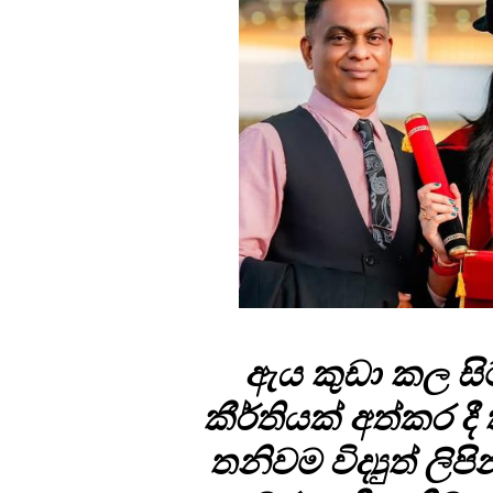
ඇය කුඩා කල සි
කීර්තියක් අත්කර දී
තනිවම විද්‍යුත් ල