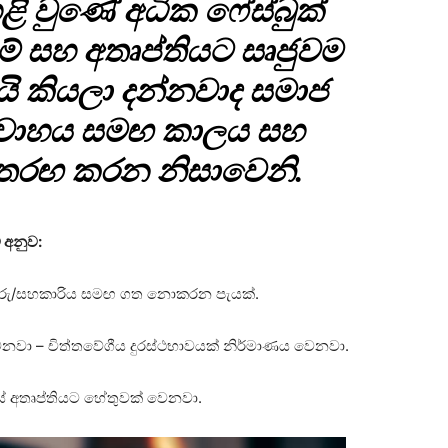
ළි වුණේ අධික ෆේස්බුක්
ම් සහ අතෘප්තියට සෘජුවම
ි කියලා දන්නවාද සමාජ
විවාහය සමඟ කාලය සහ
තරඟ කරන නිසාවෙනි.
 අනුව:
කරු/සහකාරිය සමඟ ගත නොකරන පැයක්.
නවා – චිත්තවේගීය දුරස්ථභාවයක් නිර්මාණය වෙනවා.
යේ අතෘප්තියට හේතුවක් වෙනවා.