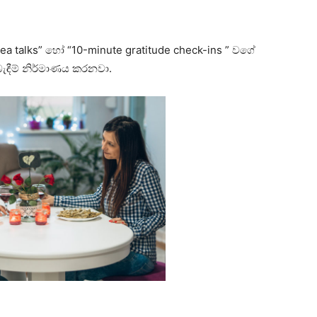
a talks” හෝ “10-minute gratitude check-ins ” වගේ
බැඳීම් නිර්මාණය කරනවා.