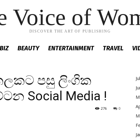
e Voice of Wo
DISCOVER THE ART OF PUBLISHING
BIZ
BEAUTY
ENTERTAINMENT
TRAVEL
VI
කලකට පසු ලිංගික
Ju
J
ටන Social Media !
M
Ap
276
0
M
F
Ja