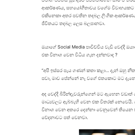
ආකර්ෂණය, සහයෝගීතාවය වගේම විවාහයකට හරිම 
එකිනෙකා අතර පවතින තදබල ලිංගික ආකර්ෂණය 
ජීවිතයට තදබල ලෙස බලපානවා.
ඔයාගේ Social Media පාවිච්චිය වැඩි වෙද්දි 
එක විනාශ වෙන විධිය ගැන දන්නවාද ?
“අපි ඉස්සර පැය ගණන් කතා කළා… දැන් ඔහු නි
පවා, මාව පේන්නේ නෑ වගේ එතකොට මට දැනෙ
අද වෙද්දි බිරින්ඳෑවරුන්ගෙන් මට ඇහෙන වඩාත් ප
මාධ්‍යවලට ඇබ්බැහි වෙන එක විතරක් නෙවෙයි.
විනාශ වෙන අතරෙ දෙන්නා වෙනුවෙන් තියෙන 
වේදනාවට පත් වෙනවා.