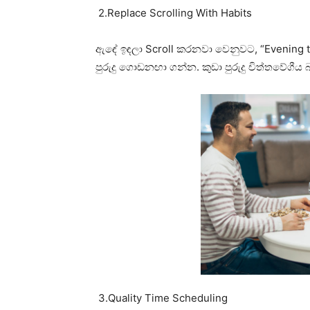
2.Replace Scrolling With Habits
ඇඳේ ඉඳලා Scroll කරනවා වෙනුවට, “Evening te
පුරුදු ගොඩනඟා ගන්න. කුඩා පුරුදු චිත්තවේගීය 
3.Quality Time Scheduling