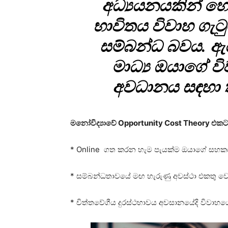
අධ්‍යයනයකින් හෙ
භාවිතය විවාහ ගැටු
සම්බන්ධ බවය. ඇය
මාධ්‍ය ඔයාගේ 
අවධානය සඳහා 
මනෝවිද්‍යාවේ Opportunity Cost Theory එකට
* Online ගත කරන හැම පැයක්ම ඔයාගේ සහ
* සම්බන්ධතාවයේ මඟ හැරුණු අවස්ථා එකතු වෙ
* චිත්තවේගීය දුරස්ථභාවය අවසානයේදි විවාහ