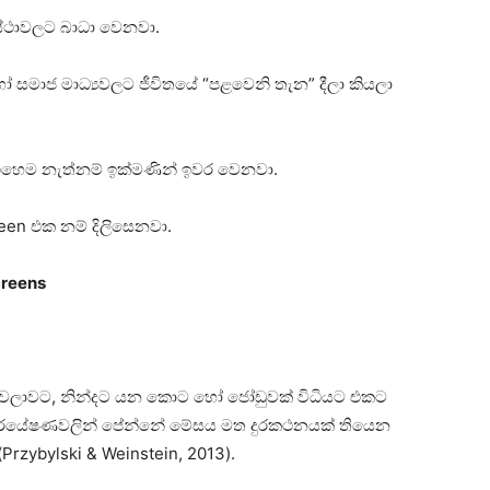
ස්ථාවලට බාධා වෙනවා.
මාජ මාධ්‍යවලට ජීවිතයේ “පළවෙනි තැන” දීලා කියලා
ේ එහෙම නැත්නම් ඉක්මණින් ඉවර වෙනවා.
een එක නම් දිලිසෙනවා.
creens
වෙලාවට, නින්දට යන කොට හෝ ජෝඩුවක් විධියට එකට
 පර්යේෂණවලින් පේන්නේ මේසය මත දුරකථනයක් තියෙන
rzybylski & Weinstein, 2013).