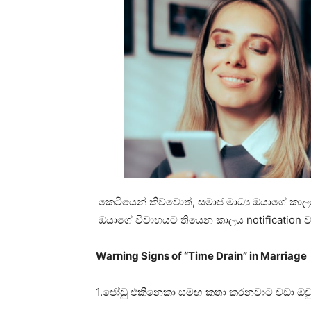
කෙටියෙන් කිව්වොත්, සමාජ මාධ්‍ය ඔයාගේ 
ඔයාගේ විවාහයට තියෙන කාලය notification ව
Warning Signs of “Time Drain” in Marriage
1.ජෝඩු එකිනෙකා සමඟ කතා කරනවාට වඩා ඔවු