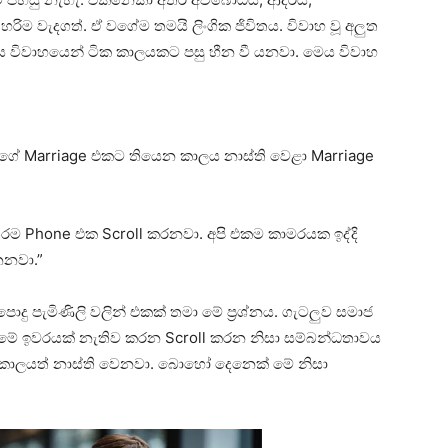
වැදගත්. ඒ වගේම තමයි ලිංගික ජිවිතය. විවාහ වූ අලුත
විවාහයෙන් ටික කාලයකට පසු හීන වී යනවා. මෙය විවාහ
ඔයාගේ Marriage එකට තියෙන කාලය නාස්ති වෙළා Marriage
තරම Phone එක Scroll කරනවා. අපි එකම කාමරයක ඉද්දි
නවා.”
ොදු පැමිණිලි වලින් එකක් තමා මේ ප්‍රශ්නය. ගැටලුව සමාජ
 මේ ඉවරයක් නැතිව කරන Scroll කරන නිසා සම්බන්ධතාවය
කාලයත් නාස්ති වෙනවා. බොහෝ දෙනෙක් මේ නිසා