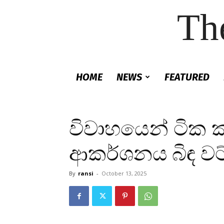
Th
HOME
NEWS
FEATURED
විවාහයෙන් ටික 
ආකර්ශනය බිඳ වට්
By
ransi
-
October 13, 2025