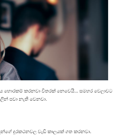
කාලය හොරකම් කරනවා විතරක් නෙවෙයි… සමහර වෙලාවට
ලින් පවා නැති වෙනවා.
න්ගේ දුරකථනවල වැඩි කාලයක් ගත කරනවා.