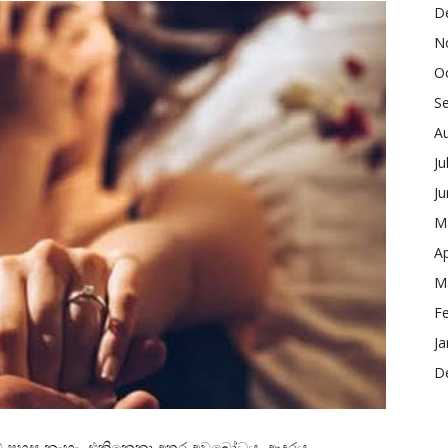
D
N
O
S
A
Ju
J
M
Ap
M
F
Ja
D
රම් පහසු නැහැ. එකිනෙකා අතර අවබෝධය, ආදරය,