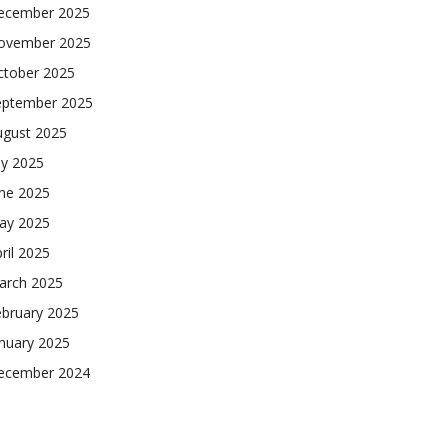
ecember 2025
ovember 2025
ctober 2025
eptember 2025
ugust 2025
ly 2025
une 2025
ay 2025
ril 2025
arch 2025
ebruary 2025
nuary 2025
ecember 2024