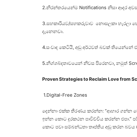
2.නිරන්තරයෙන්ම Notifications නිසා ආදර අව
3.සහකාරියව/සහකරුවාව නොසලකා හැරලා හෝ ස
දැනෙනවා.
4.සංවාද කෙටියි, අඩු අර්ථවත් බවක් තියෙන්න
5.නිශ්ශබ්දතාවයෙන් නිවස පිරෙනවා, නමුත් Scr
Proven Strategies to Reclaim Love from S
1.Digital-Free Zones
දෙන්නා එක්ක තීරණය කරන්න: “ආහාර ගන්න 
ඉන්න කොට දුරකථන පාවිච්චිය කරන්න එපා.”
කොට පවා සම්බන්ධතා තෘප්තිය අඩු කරන බවය (P