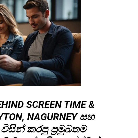
EHIND SCREEN TIME &
YTON, NAGURNEY සහ
ිසින් කරපු ප්‍රමුඛතම