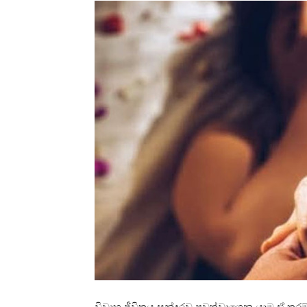
විවාහ ජීවිතය සුන්දරව පවත්වාගෙන යාම ඒ ත