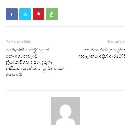
Previous article
Next article
අගමැතිනිය ‘ස්ත්‍රීවාදයේ
කාන්තා එක්දින ලෝක
අනාගතය: කලාව,
කුසලානය අදින් ඇරඹෙයි
ක්‍රියාකාරීත්වය සහ දකුණු
ආසියානු කාන්තාව’ ප්‍රදර්ශනයට
එක්වෙයි