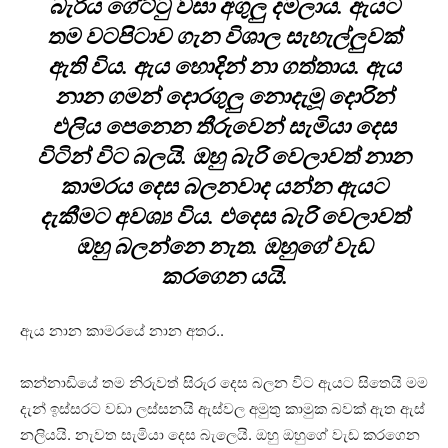
බැරිය ගේට්ටු වසා අගුලු දමලාය. ඇයට
තම වටපිටාව ගැන විශාල සැහැල්ලුවක්
ඇති විය. ඇය හොදින් නා ගත්තාය. ඇය
නාන ගමන් දොරගුලු නොදැමූ දොරින්
එලිය පෙනෙන තීරුවෙන් සැමියා දෙස
විටින් විට බලයි. ඔහු බැරි වෙලාවත් නාන
කාමරය දෙස බලනවාද යන්න ඇයට
දැකීමට අවශ්‍ය විය. එදෙස බැරි වෙලාවත්
ඔහු බලන්නෙ නැත. ඔහුගේ වැඩ
කරගෙන යයි.
ඇය නාන කාමරයේ නාන අතර..
කන්නාඩියේ තම නිරුවත් සිරුර⁣ දෙස බලන විට ඇයට සිතෙයි මම
දැන් ඉස්සරට වඩා ලස්සනයි ඇස්වල අමුතු කාමුක බවක් ඇත ඇස්
නලියයි. නැවත සැමියා දෙස බැලෙයි. ඔහු ඔහුගේ වැඩ කරගෙන