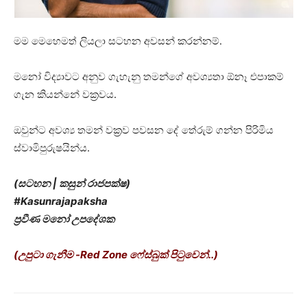
මම මෙහෙමත් ලියලා සටහන අවසන් කරන්නම්.
මනෝ විද්‍යාවට අනුව ගැහැනු තමන්ගේ අවශ්‍යතා ඕනෑ එපාකම්
ගැන කියන්නේ වක්‍රවය.
ඔවුන්ට අවශ්‍ය තමන් වක්‍රව පවසන දේ තේරුම් ගන්න පිරිමිය
ස්වාමිපුරුෂයින්ය.
(සටහන | කසුන් රාජපක්ෂ)
#Kasunrajapaksha
ප්‍රවීණ මනෝ උපදේශක
(උපුටා ගැනීම -Red Zone ෆේස්බුක් පිටුවෙන්..)