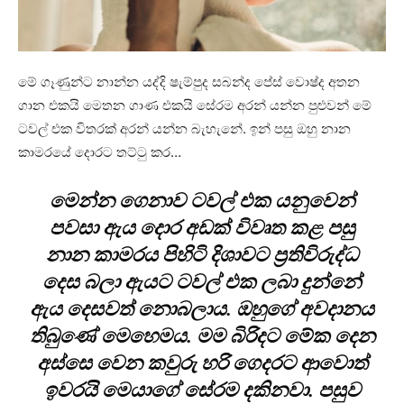
මේ ගෑණුන්ට නාන්න යද්දි ෂැම්පුද සබන්ද පේස් වොෂ්ද අතන
ගාන එකයි මෙතන ගාණ එකයි සේරම අරන් යන්න පුළුවන් මේ
ටවල් එක විතරක් අරන් යන්න බැහැනේ. ඉන් පසු ඔහු නාන
කාමරයේ දොරට තට්ටු කර…
මෙන්න ගෙනාව ටවල් එක යනුවෙන්
පවසා ඇය දොර අඩක් විවෘත කළ පසු
නාන කාමරය පිහිටි දිශාවට ප්‍රතිවිරුද්ධ
දෙස බලා ඇයට ටවල් එක ලබා දුන්නේ
ඇය දෙසවත් නොබලාය. ඔහුගේ අවදානය
තිබුණේ මෙහෙමය. මම බිරිදට මේක දෙන
අස්සෙ වෙන ⁣කවුරු හරි ගෙදරට ආවොත්
ඉවරයි මෙයාගේ සේරම දකිනවා. පසුව