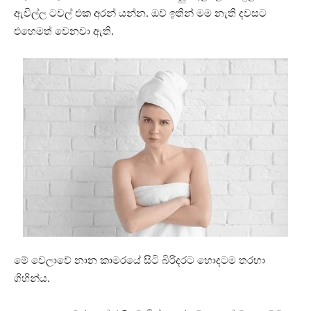
ඇවිල්ල ටවල් එක අරන් යන්න. ඔව් ඉතින් මම නැති දවසට
එහෙමත් වෙනවා ඇති.
මේ වෙලාවේ නාන කාමරයේ සිටි බිරිදරට හොදටම තරහා
ගිහින්ය.