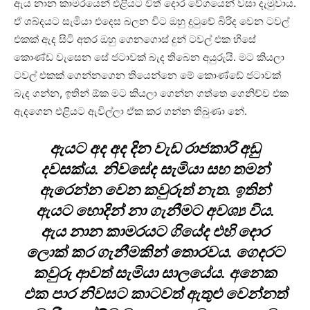
ඇය නාන කාමරයෙන් එළියට විත් දොර වේගයෙන් වසා දැමුවාය.
ඒ ශබ්දයට සැමියා එදෙස බලන විට ඔහු දුටුවේ බිරිද වෙන ටවල්
එකක් ඇද සිටි අතර ඔහු ගෙනගොස් දුන් ටවල් එක හිසේ
කොණ්ඩ වැසෙන සේ ජටාවක් බැද තිබෙන අයුරුයි. මට කියලා
ටවල් එකක් ගෙන්නගෙන තියෙන්නෙ මේ කොණ්ඩේ ජටාවක්
බැද ගන්න, ඉතින් ඕක මට කියලා ගෙන්න ගත්තෙ ගෙනිච්ච එක
ඇදගෙන එළියට ඇවිල්ලා ඒක කර ගන්න තිබුණා නේ.
ඇයට අද අද දින වැඩ රාජකාරි අඩු
දවසක්ය. නිවසේද සැමියා සහ තමන්
ඇරෙන්න වෙන කවුරුත් නැත. ඉතින්
ඇයට හොදින් නා ගැනීමට අවශ්‍ය විය.
ඇය නාන කාමරයට ගියේද එහි දොර
ලොක් කර ගැනීමකින් තොරවය. ගෙදරට
කවුරු ආවත් සැමියා සාලයේය. අනෙක
එක පාර නිවසට කාටවත් ඇතුළු වෙන්නත්