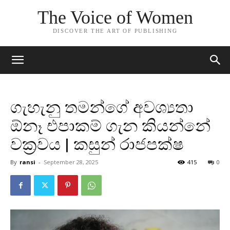
The Voice of Women
DISCOVER THE ART OF PUBLISHING
ගැහැනු තමන්ගේ අවශ්‍යතා
ඕනෑ එපාකම් ගැන කියන්නේ
වක්‍රවය | කසුන් රාජපක්ෂ
By
ransi
-
September 28, 2025
415
0