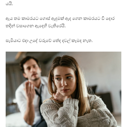
යයි.
ඇය තම කාමරයට ගොස් ඇදුමක් ඇද ගෙන කාමරයට වී දොර
තදින් වසාගෙන ඇදෙහි වැතිරෙයි.
සැමියාට එදා උදේ වරුවේ තේද දවල් කෑමද නැත.