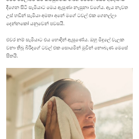
දීගෙන සිටි සැමියාට මෙය ඇසුණා නෑසුනා වගේය. ඇය නැවත
උස් හඩින් සැමියා අමතා අනේ මගේ ටවල් එක ගෙනල්ලා
දෙන්නකෝ යනුවෙන් පවසයි.
එවර නම් සැමියාට එය හොදින් ඇසුණේය. ඔහු මිදුලේ වැලක
වනා තිබූ බිරිදගේ ටවල් එක සොයමින් මුවින් නොබැණ මෙසේ
සිතයි.