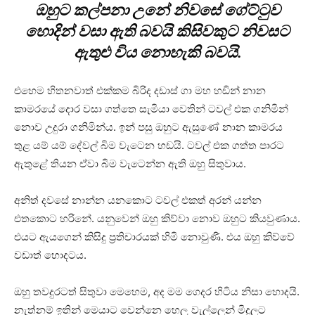
ඔහුට කල්පනා උනේ නිවසේ ගේට්ටුව
හොදින් වසා ඇති බවයි කිසිවකුට නිවසට
ඇතුළු විය නොහැකි බවයි.
එහෙම හිතනවාත් එක්කම බිරිද දඩාස් ගා මහ හඩින් නාන
කාමරයේ දොර වසා ගත්තෙ සැමියා වෙතින් ටවල් එක ගනිමින්
නොව උදුරා ගනිමින්ය. ඉන් පසු ඔහුට ඇසුණේ නාන කාමරය
තුළ යම් යම් දේවල් බිම වැටෙන හඩයි. ටවල් එක ගත්ත පාරට
ඇතුළේ තියන ඒවා බිම වැටෙන්න ඇති ඔහු සිතුවාය.
අනිත් දවසේ නාන්න යනකොට ටවල් එකත් අරන් යන්න
එතකොට හරිනේ. යනුවෙන් ඔහු කිව්වා නොව ඔහුට කියවුණාය.
එයට ඇයගෙන් කිසිදු ප්‍රතිචාරයක් හිමි නොවුණි. එය ඔහු කිව්වේ
වඩාත් හොදටය.
ඔහු තවදුරටත් සිතුවා මෙහෙම, අද මම ගෙදර හිටිය නිසා හොදයි.
නැත්නම් ඉතින් මෙයාට වෙන්නෙ හෙලු වැල්ලෙන් මිදුලට