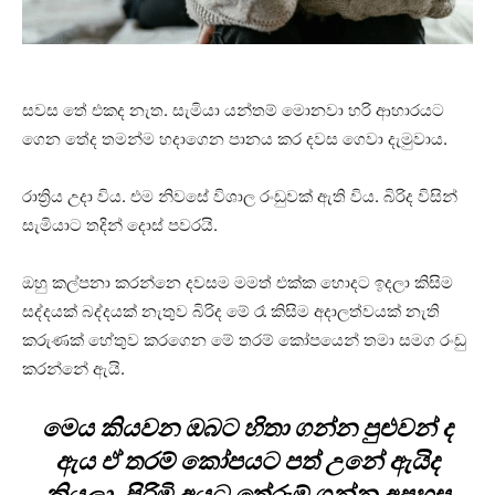
සවස තේ එකද නැත. සැමියා යන්තම් මොනවා හරි ආහාරයට
ගෙන තේද තමන්ම හදාගෙන පානය කර දවස ගෙවා දැමුවාය.
රාත්‍රිය උදා විය. එම නිවසේ විශාල රංඩුවක් ඇති විය. බිරිද විසින්
සැමියාට තදින් දොස් පවරයි.
ඔහු කල්පනා කරන්නෙ දවසම මමත් එක්ක හොදට ඉදලා කිසිම
සද්දයක් බද්දයක් නැතුව බිරිද මේ රෑ කිසිම අදාලත්වයක් නැති
කරුණක් හේතුව කරගෙන මේ තරම් කෝපයෙන් තමා සමග රංඩු
කරන්නේ ඇයි.
මෙය කියවන ඔබට හිතා ගන්න පුළුවන් ද
ඇය ඒ තරම් කෝපයට පත් උනේ ඇයිද
කියලා. පිරිමි අයට තේරුම් ගන්න අපහසු