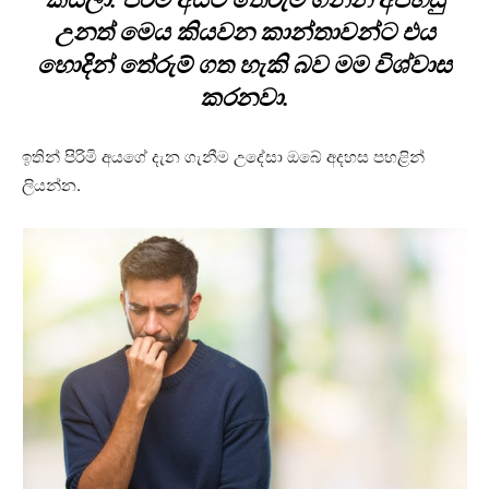
උනත් මෙය කියවන කාන්තාවන්ට එය
හොදින් තේරුම් ගත හැකි බව මම විශ්වාස
කරනවා.
ඉතින් පිරිමි අයගේ දැන ගැනීම උදේසා ඔබේ අදහස පහළින්
ලියන්න.