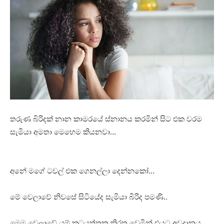
තරුණ බිරිදක් නාන කාමරයේ ස්නානය කරමින් සිට එක වරම
සැමියා අමතා මෙහෙම කියනවා…
අනේ මගේ ටවල් එක ගෙනල්ලා දෙන්නකෝ…
මේ වෙලාවේ නිවසේ සිටියේද සැමියා බිරිද පමණි..
මෙම වෙලාවේ යම් කටයුත්තක නිරත වෙමින් එයට අවදානය