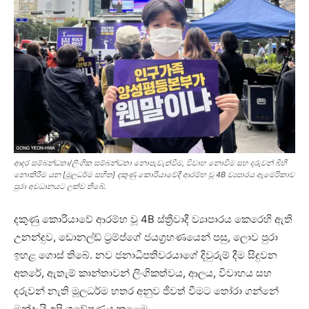
ආදර සම්බන්ධතා/ලිංගික සම්බන්ධතා නොපැවැත්වීම, විවාහ නොවීම සහ දරුවන් බිහි
නොකිරීම යන [මූලධර්ම සහිත] දකුණු කොරියාවේදී ආරම්භ වූ 4B ව්‍යපාරය ඇමෙරිකාව
පුරා අවධානයට ලක්ව තිබේ.
දකුණු කොරියාවේ ආරම්භ වූ 4B ස්ත්‍රීවාදී ව්‍යාපාරය කෙරෙහි ඇති
උනන්දුව, ඩොනල්ඩ් ට්‍රම්ප්ගේ ජයග්‍රහණයෙන් පසු, ලොව පුරා
ඉහළ ගොස් තිබේ. නව ජනාධිපතිවරයාගේ දිවුරුම් දීම සිදුවන
අතරේ, ඇතැම් කාන්තාවන් ලිංගිකත්වය, ආලය, විවාහය සහ
දරුවන් නැති මූලධර්ම හතර අනුව ජීවත් වීමට තෝරා ගන්නේ
මන්දැයි අපි ගවේෂණය කළෙමු.