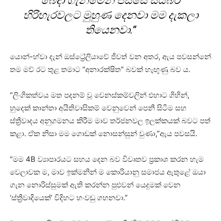
බෙදා ගැනීමෙන් පස්සේ සයිබර්
හිරිහැරවලට මුහුණ දෙනවා මම දැකලා
තියෙනවා.”
යොන්-හ්වා දැන් ඔස්ට්‍රේලියාවේ ජීවත් වන අතර, ඇය පවසන්නේ
තම මව් රට තුළ තමාට “අනාරක්ෂිත” බවක් හැඟුණු බව ය.
“ලිංගිකත්වය මත පදනම් වූ වෙනස්කම්වලින් එහාට ගිහින්,
හුදෙක් කාන්තා අයිතිවාසිකම් වෙනුවෙන් පෙනී සිටීම සහ
ස්ත්‍රීවාදය අනුගමනය කිරීම මාව තර්ජනවල ඉලක්කයක් බවට පත්
කළා. ඒක නිසා මම ගොඩක් නොසන්සුන් වුණා,”ඇය පවසයි.
“මම 4B ව්‍යාපාරයට සහය දෙන බව විවෘතව ප්‍රකාශ කරන හැම
වෙලාවක ම, මාව ඉක්මනින් ම කොරියානු සමාජය ඇතුළේ ඔයා
ගැන නොරිස්සුමක් ඇති කරන්න පුළුවන් යෙදුමක් වෙන
‘ස්ත්‍රීවාදියෙක්’ විදිහට හංවඩු ගහනවා.”