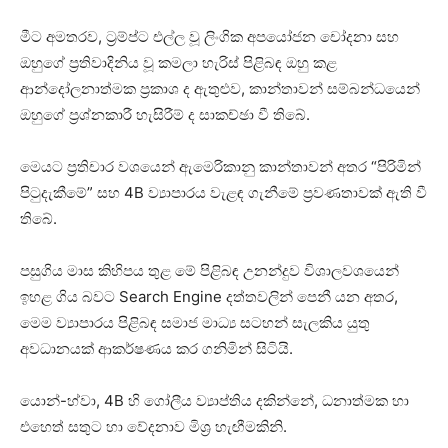
මීට අමතරව, ට්‍රම්ප්ට එල්ල වූ ලිංගික අපයෝජන චෝදනා සහ
ඔහුගේ ප්‍රතිවාදිනිය වූ කමලා හැරිස් පිළිබඳ ඔහු කළ
ආන්දෝලනාත්මක ප්‍රකාශ ද ඇතුළුව, කාන්තාවන් සම්බන්ධයෙන්
ඔහුගේ ප්‍රශ්නකාරී හැසිරීම් ද සාකච්ඡා වී තිබේ.
මෙයට ප්‍රතිචාර වශයෙන් ඇමෙරිකානු කාන්තාවන් අතර “පිරිමින්
පිටුදැකීමේ” සහ 4B ව්‍යාපාරය වැළඳ ගැනීමේ ප්‍රවණතාවක් ඇති වී
තිබේ.
පසුගිය මාස කිහිපය තුළ මේ පිළිබඳ උනන්දුව විශාලවශයෙන්
ඉහළ ගිය බවට Search Engine දත්තවලින් පෙනී යන අතර,
මෙම ව්‍යාපාරය පිළිබඳ සමාජ මාධ්‍ය සටහන් සැලකිය යුතු
අවධානයක් ආකර්ෂණය කර ගනිමින් සිටියි.
යොන්-හ්වා, 4B හි ගෝලීය ව්‍යාප්තිය දකින්නේ, ධනාත්මක හා
එහෙත් සතුට හා වේදනාව මිශ්‍ර හැඟීමකිනි.