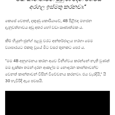
අරගල ඉස්මතු කරනවා.”
කෙසේ වෙතත්, දකුණු කොරියාවේ, 4B පිළිබඳ මහජන
දැනුවත්භාවය අඩු අතර හෝ වඩා ඍණාත්මක ය.
කිම් හියුන්-ජුන්ග් පළමු වරට අන්තර්ජාලය හරහා මෙම
ව්‍යාපාරයට එකතු වූයේ මීට වසර තුනකට පෙර ය.
“මම 4B අනුගමනය කරන අයව විනිශ්චය කරන්නේ නැති වුණත්
මම දැක්කා තමන් දරන ආකල්ප ම නොදරන කාන්තාවන්ව
වෙනත් කාන්තාවන් විසින් විවේචනය කරනවා. එය වැරදියි,” යි
30 හැවිරිදි ඇය පවසයි.