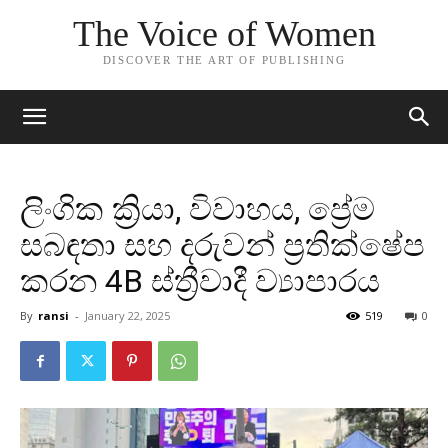
The Voice of Women
DISCOVER THE ART OF PUBLISHING
ලිංගික ක්‍රියා, විවාහය, ප්‍රේම
සබඳතා සහ දරුවන් ප්‍රතික්ෂේප
කරන 4B ස්ත්‍රීවාදී ව්‍යාපාරය
By
ransi
-
January 22, 2025
519
0