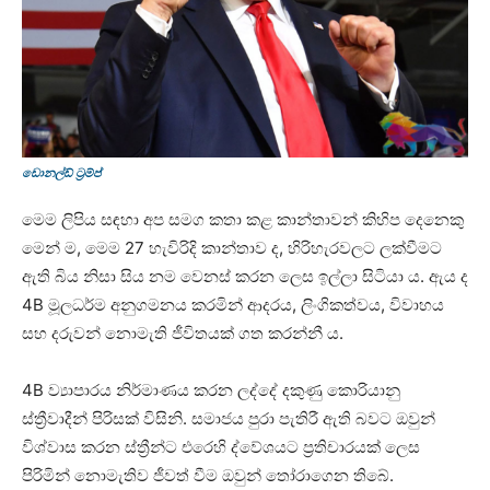
ඩොනල්ඩ් ට්‍රම්ප්
මෙම ලිපිය සඳහා අප සමග කතා කළ කාන්තාවන් කිහිප දෙනෙකු
මෙන් ම, මෙම 27 හැවිරිදි කාන්තාව ද, හිරිහැරවලට ලක්වීමට
ඇති බිය නිසා සිය නම වෙනස් කරන ලෙස ඉල්ලා සිටියා ය. ඇය ද
4B මූලධර්ම අනුගමනය කරමින් ආදරය, ලිංගිකත්වය, විවාහය
සහ දරුවන් නොමැති ජීවිතයක් ගත කරන්නී ය.
4B ව්‍යාපාරය නිර්මාණය කරන ලද්දේ දකුණු කොරියානු
ස්ත්‍රීවාදීන් පිරිසක් විසිනි. සමාජය පුරා පැතිරී ඇති බවට ඔවුන්
විශ්වාස කරන ස්ත්‍රීන්ට එරෙහි ද්වේශයට ප්‍රතිචාරයක් ලෙස
පිරිමින් නොමැතිව ජීවත් වීම ඔවුන් තෝරාගෙන තිබේ.