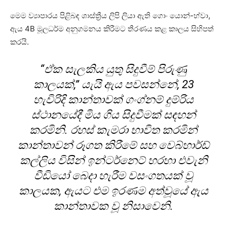
මෙම ව්‍යාපාරය පිළිබඳ ශාස්ත්‍රීය ලිපි ලියා ඇති ගොං යොන්-හ්වා,
ඇය 4B මූලධර්ම අනුගමනය කිරීමට තීරණය කළ කාලය සිහිපත්
කරයි.
“ඒක සැලකිය යුතු සිදුවීම් පිරුණු
කාලයක්,” යැයි ඇය පවසන්නේ, 23
හැවිරිදි කාන්තාවක් ගංග්නම් දුම්රිය
ස්ථානයේදී මිය ගිය සිදුවීමක් සඳහන්
කරමිනි. රහස් කැමරා භාවිත කරමින්
කාන්තාවන් රූගත කිරීමේ සහ වෙබ්හාර්ඩ්
කල්ලිය විසින් ඉන්ටර්නෙට් හරහා එවැනි
වීඩියෝ බෙදා හැරීම වසංගතයක් වූ
කාලයක, ඇයට එම ඉරණම අත්වූයේ ඇය
කාන්තාවක වූ නිසාවෙනි.