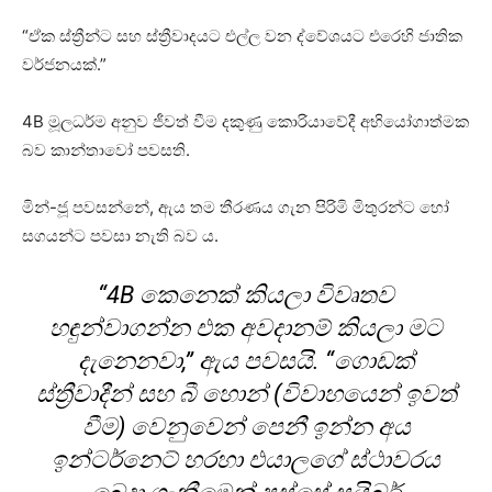
“ඒක ස්ත්‍රීන්ට සහ ස්ත්‍රීවාදයට එල්ල වන ද්වේශයට එරෙහි ජාතික
වර්ජනයක්.”
4B මූලධර්ම අනුව ජීවත් වීම දකුණු කොරියාවේදී අභියෝගාත්මක
බව කාන්තාවෝ පවසති.
මින්-ජූ පවසන්නේ, ඇය තම තීරණය ගැන පිරිමි මිතුරන්ට හෝ
සගයන්ට පවසා නැති බව ය.
“4B කෙනෙක් කියලා විවෘතව
හඳුන්වාගන්න එක අවදානම් කියලා මට
දැනෙනවා,” ඇය පවසයි. “ගොඩක්
ස්ත්‍රීවාදීන් සහ බී හොන් (විවාහයෙන් ඉවත්
වීම) වෙනුවෙන් පෙනී ඉන්න අය
ඉන්ටර්නෙට් හරහා එයාලගේ ස්ථාවරය