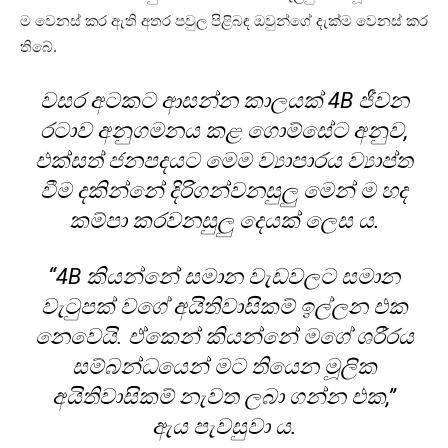
ම වෙනස් කර ඇති අතර පවුල පිළිබඳ ඔවුන්ගේ දැක්ම වෙනස් කර
තිබේ.
වසර අටකට ආසන්න කාලයක් 4B ජීවන
රටාව අනුගමනය කළ ගොම්සේට අනුව,
එක්සත් ජනපදයට මෙම ව්‍යාපාරය ව්‍යාප්ත
වීම දකින්නේ දිරිගන්වනසුලු මෙන් ම හද
කම්පා කරවනසුලු දෙයක් ලෙස ය.
“4B කියන්නේ සමාන වැඩවලට සමාන
වැටුපක් වගේ අයිතිවාසිකම් ඉල්ලන එක
නෙවෙයි. ඒකෙන් කියන්නේ මගේ ශරීරය
සම්බන්ධයෙන් මට තියෙන මූලික
අයිතිවාසිකම් නැවත ලබා ගන්න එක,”
ඇය පැවසුවා ය.