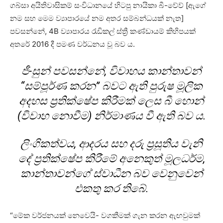
ගබ්සා අයිතිවාසිකම් සංවිධානයේ හිටපු නායිකා බී-වේව් [ඇගේ
නම සහ මෙම ව්‍යාපාරයේ නම අතර සම්බන්ධයක් නැත]
පවසන්නේ, 4B ව්‍යාපාරය රැඩිකල් ස්ත්‍රී කණ්ඩායම් කිහිපයක්
අතරේ 2016 දී පමණ වර්ධනය වූ බව ය.
ජී-සුන් පවසන්නේ, විවාහය කාන්තාවන්
“සම්පූර්ණ කරන” බවට ඇති පුරුෂ මූලික
අදහස ප්‍රතික්ෂේප කිරීමක් ලෙස බී හොන්
(විවාහ නොවීම) නිර්මාණය වී ඇති බව ය.
ලිංගිකත්වය, ආදරය සහ දරු ප්‍රසූතිය වැනි
දේ ප්‍රතික්ෂේප කිරීමේ අනෙකුත් මූලධර්ම,
කාන්තාවන්ගේ ස්වාධීන බව වෙනුවෙන්
එකතු කර තිබේ.
“මේක වර්ජනයක් නෙවෙයි- වගකීමක් ගැන කරන ඇඟවුමක්