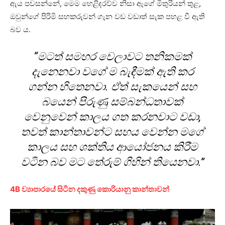
ඇය පවසන්නේ, මෙම හෙළිදරව්ව නිසා ඇගේ මිතුරියන් තුළ,
ඔවුන්ගේ පිරිමි සහකරුවන් ගැන වඩ වඩාත් සැක පහළ වී ඇති
බව ය.
“මටත් සමහර වෙලාවට තනිකමක්
දැනෙනවා වගේ ම බැඳීමක් ඇති කර
ගන්න හිතෙනවා. ඒත් සැකයෙන් සහ
බයෙන් පිරුණු සම්බන්ධතාවක්
වෙනුවෙන් කාලය ගත කරනවාට වඩා,
තවත් කාන්තාවන්ට සහය වෙන්න මගේ
කාලය සහ ශක්තිය ආයෝජනය කිරීම
වටින බව මට තේරුම් ගිහින් තියෙනවා.”
4B ව්‍යාපාරයේ සිටින දකුණු කොරියානු කාන්තාවන්