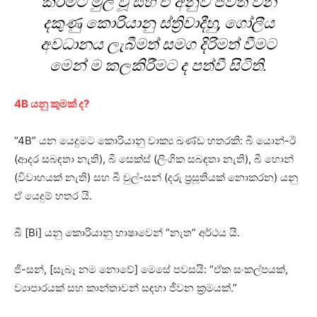
කිරීමට මුල් වූ සහ ඒ අනුව ජීවත් වන
දකුණු කොරියානු ස්ත්‍රිවාදීහු, ගෝලීය
අවධානය ලැබීමත් සමග දිරිමත් වීමට
මෙන් ම කලකිරීමට ද පත්වී සිටිති.
4B යනු කුමක් ද?
“4B” යන යෙදුමට කොරියානු වාක්‍ය ඛණ්ඩ හතරකි: බී යොන්-ඊ
(ආදර සබඳතා නැති), බී සෙක්ස් (ලිංගික සබඳතා නැති), බී හොන්
(විවාහයක් නැති) සහ බී චුල්-සන් (දරු ප්‍රසූතියක් නොකරන) යනු
ඒ යෙදුම් හතර යි.
බී [Bi] යනු කොරියානු භාෂාවෙන් “නැත” අර්ථය යි.
ජි-සන්, [සැබෑ නම නොවේ] මෙසේ පවසයි: “ඒක සංකල්පයක්,
ව්‍යාපාරයක් සහ කාන්තාවන් සඳහා ජීවන ක්‍රමයක්.”