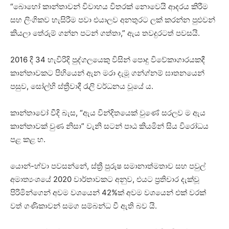
“බොහෝ කාන්තාවන් විවාහය විතරක් නොවෙයි ආදරය කිරීම
සහ ලිංගිකව හැසිරීම පවා එයාලව අනතුරට ලක් කරන්න පුළුවන්
කියලා තේරුම් ගන්න පටන් ගත්තා,” ඇය තවදුරටත් පවසයි.
2016 දී 34 හැවිරිදි පුද්ගලයෙකු විසින් පොදු විවේකාගාරයකදී
කාන්තාවකට පිහියෙන් ඇන මරා දැමූ ගන්ග්නම් ඝාතනයෙන්
පසුව, සෝල්හි ස්ත්‍රීවාදී රැලි වර්ධනය වූයේ ය.
කාන්තාවෝ වීදි බැස, “ඇය වින්දිතයෙක් වුණේ සරලව ම ඇය
කාන්තාවක් වුණ නිසා” වැනි සටන් පාඨ කියමින් සිය විරෝධය
පළ කළ හ.
යොන්-හ්වා පවසන්නේ, ස්ත්‍රී පුරුෂ සමානාත්මතාව සහ පවුල්
අමාත්‍යංශයේ 2020 වාර්තාවකට අනුව, එයට ප්‍රතිචාර දැක්වූ
පිරිමින්ගෙන් අවම වශයෙන් 42%ක් අවම වශයෙන් එක් වරක්
වත් ගණිකාවන් සමග සම්බන්ධ වී ඇති බව යි.