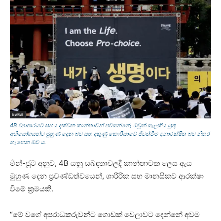
4B ව්‍යාපාරයට සහය දක්වන කාන්තාවන් පවසන්නේ, ඔවුන් සැලකිය යුතු
අභියෝගයන්ට මුහුණ දෙන බව සහ දකුණු කොරියාවේ ජීවත්වීම අනාරක්ෂිත බව නිතර
හැඟෙන බව ය.
මින්-ජූට අනුව, 4B යනු සබඳතාවලදී කාන්තාවක ලෙස ඇය
මුහුණ දෙන ප්‍රචණ්ඩත්වයෙන්, ශාරීරික සහ මානසිකව ආරක්ෂා
වීමේ ක්‍රමයකි.
“මේ වගේ අපරාධකරුවන්ට ගොඩක් වෙලාවට දෙන්නේ අවම