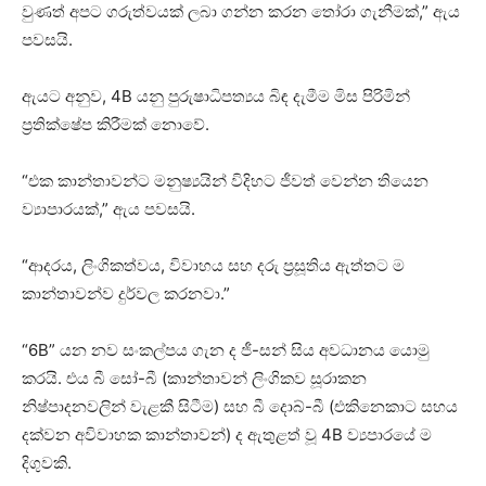
වුණත් අපට ගරුත්වයක් ලබා ගන්න කරන තෝරා ගැනීමක්,” ඇය
පවසයි.
ඇයට අනුව, 4B යනු පුරුෂාධිපත්‍යය බිඳ දැමීම මිස පිරිමින්
ප්‍රතික්ෂේප කිරීමක් නොවේ.
“එක කාන්තාවන්ට මනුෂ්‍යයින් විදිහට ජීවත් වෙන්න තියෙන
ව්‍යාපාරයක්,” ඇය පවසයි.
“ආදරය, ලිංගිකත්වය, විවාහය සහ දරු ප්‍රසූතිය ඇත්තට ම
කාන්තාවන්ව දුර්වල කරනවා.”
“6B” යන නව සංකල්පය ගැන ද ජී-සන් සිය අවධානය යොමු
කරයි. එය බී සෝ-බී (කාන්තාවන් ලිංගිකව සූරාකන
නිෂ්පාදනවලින් වැළකී සිටීම) සහ බී දොබ්-බී (එකිනෙකාට සහය
දක්වන අවිවාහක කාන්තාවන්) ද ඇතුළත් වූ 4B ව්‍යපාරයේ ම
දිගුවකි.