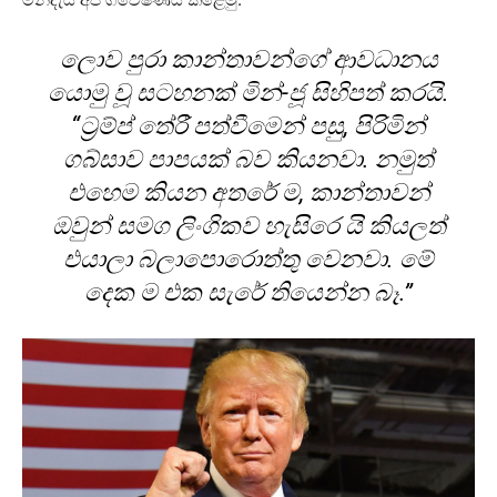
ලොව පුරා කාන්තාවන්ගේ ආවධානය
යොමු වූ සටහනක් මින්-ජූ සිහිපත් කරයි.
“ට්‍රම්ප් තේරී පත්වීමෙන් පසු, පිරිමින්
ගබ්සාව පාපයක් බව කියනවා. නමුත්
එහෙම කියන අතරේ ම, කාන්තාවන්
ඔවුන් සමග ලිංගිකව හැසිරෙ යි කියලත්
එයාලා බලාපොරොත්තු වෙනවා. මේ
දෙක ම එක සැරේ තියෙන්න බෑ.”