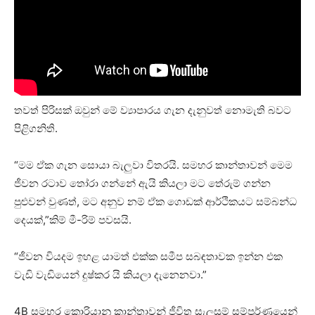
තවත් පිරිසක් ඔවුන් මේ ව්‍යාපාරය ගැන දැනුවත් නොමැති බවට
පිළිගනිති.
“මම ඒක ගැන සොයා බැලුවා විතරයි. සමහර කාන්තාවන් මෙම
ජීවන රටාව තෝරා ගන්නේ ඇයි කියලා මට තේරුම් ගන්න
පුළුවන් වුණත්, මට අනුව නම් ඒක ගොඩක් ආර්ථිකයට සම්බන්ධ
දෙයක්,”කිම් මී-රිම් පවසයි.
“ජීවන වියදම ඉහළ යාමත් එක්ක සමීප සබඳතාවක ඉන්න එක
වැඩි වැඩියෙන් දුෂ්කර යි කියලා දැනෙනවා.”
4B සමහර කොරියානු කාන්තාවන් ජීවිත සැලසුම් සම්පූර්ණයෙන්