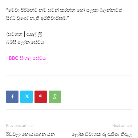
“මේවා පිරිමින්ට නම් සටන් කරන්න හෝ සලකා බලන්නවත්
සිද්ධ වුණේ නැති අයිතිවාසිකම්.”
(සටහන | රැෂල් ලී)
බීබීසී ලෝක සේවය
| BBC සිංහල සේවය
Previous article
Next article
රිචඩ්ලා හොයාගෙන යන
ලෝක විවාහක රූ රැජිණ කිරුල