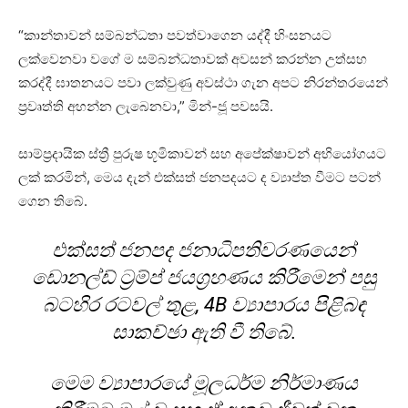
“කාන්තාවන් සම්බන්ධතා පවත්වාගෙන යද්දී හිංසනයට
ලක්වෙනවා වගේ ම සම්බන්ධතාවක් අවසන් කරන්න උත්සහ
කරද්දී ඝාතනයට පවා ලක්වුණු අවස්ථා ගැන අපට නිරන්තරයෙන්
ප්‍රවෘත්ති අහන්න ලැබෙනවා,” මින්-ජූ පවසයි.
සාම්ප්‍රදායික ස්ත්‍රී පුරුෂ භූමිකාවන් සහ අපේක්ෂාවන් අභියෝගයට
ලක් කරමින්, මෙය දැන් එක්සත් ජනපදයට ද ව්‍යාප්ත වීමට පටන්
ගෙන තිබේ.
එක්සත් ජනපද ජනාධිපතිවරණයෙන්
ඩොනල්ඩ් ට්‍රම්ප් ජයග්‍රහණය කිරීමෙන් පසු
බටහිර රටවල් තුළ, 4B ව්‍යාපාරය පිළිබඳ
සාකච්ඡා ඇති වී තිබේ.
මෙම ව්‍යාපාරයේ මූලධර්ම නිර්මාණය