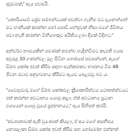
දඬුවමක්,” ඇය පවසයි.
“කොරියාවේ ප්‍රේම සම්බන්ධයක් පවත්වා ගැනීම මට දැනෙන්නේ
මට හානියක් කරන්න හෝ පොඩි හේතුවක් නිසා මගේ ජීවිතය
පවා නැති කරන්න මිනිහෙකුට අයිතිය ලබා දීමක් විදිහට.”
අන්වර්ථ නාමයකින් පමණක් තමන්ව හැඳින්වීමට කැමති වයස
අවුරුදු 30 ගණන්වල මුල සිටින ගොම්සේ පවසන්නේ, ඇගේ
ඩිම්බ කෝෂ ඉවත් කිරීම සඳහා සැත්කමකට භාජනය වීම 4B
ජීවන රටාව අනුගමනය කිරීමට ඇයව පෙළඹවූ බව ය.
“වෛද්‍යවරු මගේ ඩිම්බ කෝෂවල ක්‍රියාකාරිත්වය යථාතත්ත්වයට
පත් කරන්න අවධානය යොමු කළා. ඒත් අවධානය ප්‍රධාන
වශයෙන් යොමු වූයේ ප්‍රජනනයට,” ඇය සිහිපත් කරයි.
“අවශ්‍යතාවක් ඇති වුණොත් කියලා, ඒ අය මගේ අසනීපය
නොසලකා ඩිම්බ කෝෂ ඉවත් කිරීම සහ හෝමෝන එන්නත්