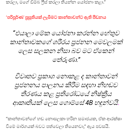
කරලා, මගේ ඩිම්බ ෆ්‍රීස් කරලා තියන්න යෝජනා කළා.”
‘පරිපූර්ණ’ ප්‍රසූතියක් ලැබීමට කාන්තාවන්ට ඇති පීඩනය
“එයාලා මේක යෝජනා කරන්න හේතුව
කාන්තාවකගේ ශරීරය ප්‍රජනන මෙවලමක්
ලෙස සලකන නිසා බව මට ඒකෙන්
තේරුණා.”
විවෘතව ප්‍රකාශ නොකළ ද කාන්තාවන්
ප්‍රජනනය පාලනය කිරීම සඳහා නිහඬව
තීරණය කළ ප්‍රතිරෝධයේ නිෂ්ක්‍රීය
ආකෘතියක් ලෙස ගොම්සේ 4B හඳුන්වයි
.
“කාන්තාවන්ගේ හඬ නොසලකා හරින සමාජයක, ඒක ආරක්ෂා
වීමේ මාර්ගයක් බවට පත්වෙලා තියෙනවා,” ඇය පවසයි.