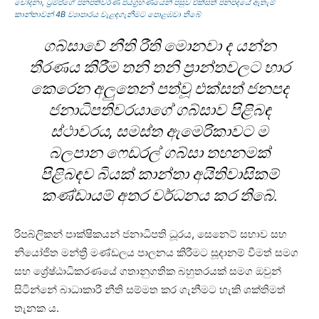
චෝදනා, ට්‍රම්ප්ගේ ජනපතිවරණ ජයග්‍රහණයෙන් පසුව එක්සත් ජනපදයේ ඇතැම්
කාන්තාවන් 4B ව්‍යාපාරය වැළඳගැනීමට පොළඹවා තිබේ
ගබ්සාවේ නීති රීති මොනවා ද යන්න
තීරණය කිරීම තනි තනි ප්‍රාන්තවලට භාර
කෙරෙන අලුතෙන් පත්වූ එක්සත් ජනපද
ජනාධිපතිවරයාගේ ගබ්සාව පිළිබඳ
ස්ථාවරය, සමස්ත ඇමෙරිකාවට ම
බලපාන ෆෙඩරල් ගබ්සා තහනමක්
පිළිබඳව බියක් කාන්තා අයිතිවාසිකම්
කණ්ඩායම් අතර වර්ධනය කර තිබේ.
රිපබ්ලිකන් පාක්ෂිකයන් ජනාධිපති ධූරය, සෙනෙට් සභාව සහ
නියෝජිත මන්ත්‍රී මණ්ඩලය පාලනය කිරීමට සූදානම් වීමත් සමග
සහ ශ්‍රේෂ්ඨාධිකරණයේ ගතානුගතික බහුතරයක් සමග ඔවුන්
සිටින්නේ බාධාකාරී නීති සම්මත කර ගැනීමට හැකි ශක්තිමත්
තැනක ය.