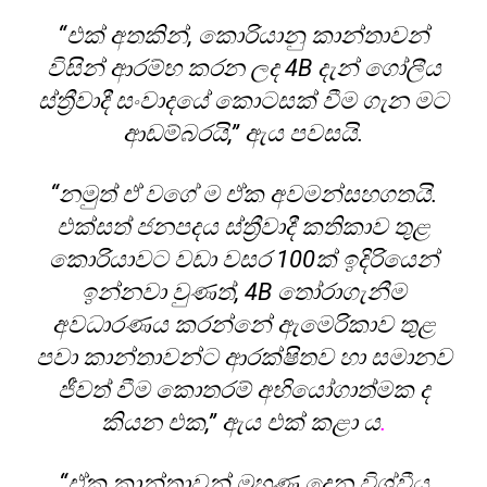
“එක් අතකින්, කොරියානු කාන්තාවන්
විසින් ආරම්භ කරන ලද 4B දැන් ගෝලීය
ස්ත්‍රීවාදී සංවාදයේ කොටසක් වීම ගැන මට
ආඩම්බරයි,” ඇය පවසයි.
“නමුත් ඒ වගේ ම ඒක අවමන්සහගතයි.
එක්සත් ජනපදය ස්ත්‍රීවාදී කතිකාව තුළ
කොරියාවට වඩා වසර 100ක් ඉදිරියෙන්
ඉන්නවා වුණත්, 4B තෝරාගැනීම
අවධාරණය කරන්නේ ඇමෙරිකාව තුළ
පවා කාන්තාවන්ට ආරක්ෂිතව හා සමානව
ජීවත් වීම කොතරම් අභියෝගාත්මක ද
කියන එක,” ඇය එක් කළා ය
.
“ඒක කාන්තාවන් මුහුණ දෙන විශ්වීය