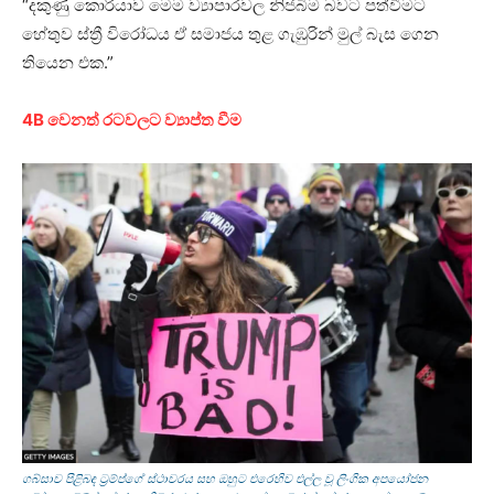
“දකුණු කොරියාව මෙම ව්‍යාපාරවල නිජබිම බවට පත්වීමට
හේතුව ස්ත්‍රී විරෝධය ඒ සමාජය තුළ ගැඹුරින් මුල් බැස ගෙන
තියෙන එක.”
4B වෙනත් රටවලට ව්‍යාප්ත වීම
ගබ්සාව පිළිබඳ ට්‍රම්ප්ගේ ස්ථාවරය සහ ඔහුට එරෙහිව එල්ල වූ ලිංගික අපයෝජන