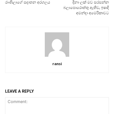
රාණිලාගේ සදාතන අරගලය
දිනා ලක් මව සරසන්න
බලාපොරොත්තු ඇතිව, ඉෂාදි
අමන්දා අමෙරිකාවට
ransi
LEAVE A REPLY