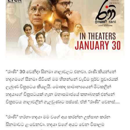
“රාණි” 30 වෙනිදා සිනමා ශාලාවලට එනවා. රාණි කියන්නේ
හඳගමගේ සිනමා ජීවිතේ මම හිතන්නේ වැඩිම පූර්ව ප්‍රචාරයක්
ලැබුණ චිත්‍රපටය කියලයි. මොකද සාමාන්‍යයෙන් මීටකලින්
හඳයාගේ චිත්‍රපටයක් ගැන මහාසමාජයේ කතාබහක් එන්නේ
චිත්‍රපටය ශාලාවලින් ගැලවුණාට පස්සේ. ඒත් “රාණි” වෙනස්….
“රාණි” හරහා හඳයා මම වගේ අය කරන්න උත්සාහ කරන
සිනමාවට ළංවෙනවා. හඳයා වගේ අයට වෙන විසාලම