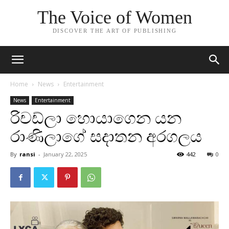
The Voice of Women
DISCOVER THE ART OF PUBLISHING
Home
News
Entertainment
News
Entertainment
රිචඩ්ලා හොයාගෙන යන
රාණිලාගේ සදාතන අරගලය
By
ransi
-
January 22, 2025
442
0