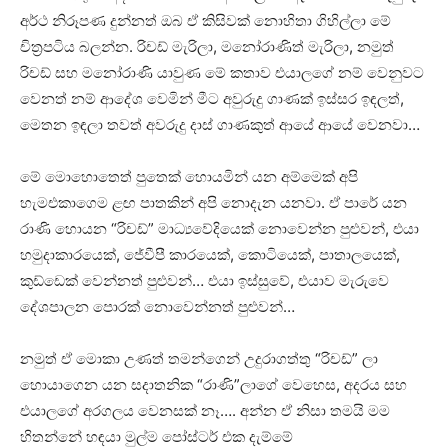
අර්ථ නිරූපණ දුන්නත් ඔබ ඒ කිසිවක් නොහිතා ගිහිල්ලා මේ
චිත්‍රපටිය බලන්න. රිචඩ් මැරිලා, මනෝරාණිත් මැරිලා, නමුත්
රිචඩ් සහ මනෝරාණි යාවුණ මේ කතාව එයාලගේ නම් වෙනුවට
වෙනත් නම් ආදේශ වෙමින් මීට අවුරුදු ගාණක් ඉස්සර ඉඳලත්,
මෙතන ඉඳලා තවත් අවරුදු දාස් ගාණකුත් ආයේ ආයේ වෙනවා…
මේ මොහොතෙත් පුතෙක් හොයමින් යන අම්මෙක් අපි
හැමඑකාගෙම ළඟ පාතකින් අපි නොදැන යනවා. ඒ පාරේ යන
රාණි හොයන “රිචඩ්” මාධ්‍යවේදියෙක් නොවෙන්න පුළුවන්, එයා
හමුදාකාරයෙක්, ජේවීපී කාරයෙක්, කොටියෙක්, පාතාලයෙක්,
කුඩ්ඩෙක් වෙන්නත් පුළුවන්… එයා ඉස්සුවේ, එයාව මැරුවෙ
දේශපාලන පොරක් නොවෙන්නත් පුළුවන්…
නමුත් ඒ මොකා උණත් තමන්ගෙන් උදුරාගත්තු “රිචඩ්” ලා
හොයාගෙන යන සදාතනික “රාණි”ලාගේ වෙහෙස, අදරය සහ
එයාලගේ අරගලය වෙනසක් නෑ…. අන්න ඒ නිසා තමයි මම
හිතන්නේ හඳයා මුල්ම පෝස්ටර් එක දැම්මේ