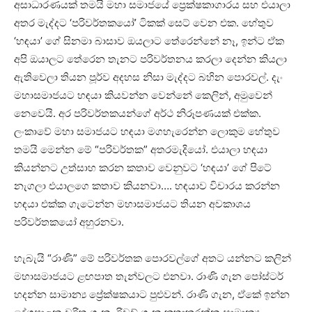
අසාධාරණයක් තමයි මහා සමාජයේ ප්‍රෙක්ෂකාගාරය සහ එයාලා
අතර මැද්දට ‘පරිවර්තකයෝ’ ටිකක් සෙට් වෙන එක. හේතුව
‘හඳයා’ ගේ සිනමා බාසාව ඔයලාට තේරෙන්නේ නෑ, ඉන්ට ඒක
අපි ඔයාලට තේරෙන තැනට පරිවර්තනය කරලා දෙන්න කියලා
ඇතිවෙලා තියන පූර්ව අදහස නිසා මැද්දට බහින පොරවල්. දැං
මහාසමාජයට හඳයා කියවන්න වෙන්නේ කෙලින්, අමුවෙන්
නෙවෙයි. අර පරිවර්තකයන්ගේ අර්ථ නිරූපණයක් එක්ක.
ලංකාවේ මහා සමාජයට හඳයා මගහැරෙන්න ලොකුම හේතුව
තමයි මෙන්න මේ “පරිවර්තක” අතරමැදියෝ. එයාලා හඳයා
කියන්නට උත්සාහ කරන කතාව වෙනුවට ‘හඳයා’ ගේ පිටේ
නැගලා එයාලගෙ කතාව කියනවා…. හඳයාව විචාරය කරන්න
හඳයා එක්ක ගැටෙන්න මහාසමාජයට තියන අවකාශය
පරිවර්තකයෝ අහුරනවා.
හැබැයි “රාණි” මේ පරිවර්තක පොරවල්ගේ අතට යන්නට කලින්
මහාසමාජයට ළඟපාත තැන්වලට එනවා. රාණි ගැන පෝස්ටර්
හදන්න සාමාන්‍ය ප්‍රේක්ෂකයාට පුළුවන්. රාණි ගැන, ඒකේ ඉන්න