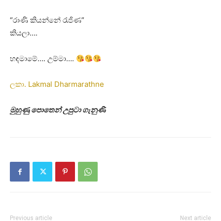
“රාණි කියන්නේ රැජිණ”
කියලා….
හඳමාමේ…. උම්මා….
ලකා. Lakmal Dharmarathne
මුහුණු පොතෙන් උපුටා ගැනුණි
Previous article
Next article