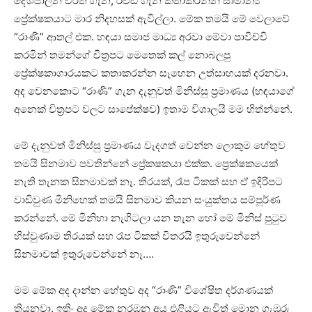
දේශපාලන චරිත ගැන, රිචඩ් ගැන කතාකරන්න සාමාන්‍ය
ප්‍රේක්ෂකයාට මාර නිදහසක් ඇවිල්ලා. මේක තමයි මේ වෙලාවේ
“රාණි” ආතල් එක. හඳයා සමාජ මාධ්‍ය අරවා මේවා පාවිච්චි
කරමින් තමන්ගේ චිත්‍රපට මෙතෙක් කල් නොබලපු
ප්‍රේක්ෂකාගාරයකට කතාකරන්න සෑහෙන උත්සාහයක් දරනවා.
අද වෙනකොට “රාණි” ගැන දැනුවත් මිනිස්සු ප්‍රමාණය (හඳයාගේ
අනෙක් චිත්‍රපට වලට සාපේක්ෂව) ඉතාම විශාලයි මම හිත්න්නේ.
මේ දැනුවත් මිනිස්සු ප්‍රමාණය වැදගත් වෙන්න ලොකුම හේතුව
තමයි සිනමාව පවතින්නේ ප්‍රේකෂකයා එක්ක. ප්‍රෙක්ෂකයෙක්
නැති තැනක සිනමාවක් නෑ. තිරයක්, රෑප ටිකක් සහ ඒ ඉදිරිපට
වාඩිවුණ මිනිහෙක් තමයි සිනමාව කියන සංයුක්තය සම්පූර්ණ
කරන්නේ. මේ මිනිහා නැගිටලා යන තැන හෝ මේ මිනිස් පුටුව
හිස්වුණාම තිරයක් සහ රෑප ටිකක් විතරයි ඉතුරුවෙන්නේ
සිනමාවක් ඉතුරුවෙන්නේ නෑ….
මම මේක අද දාන්න හේතුව අද “රාණි” විශේෂිත දර්ශණයක්
තියනවා. ඉතිං අද මේක නරඹන අය එළියට ඇවිත් මොන ගැඹුරු