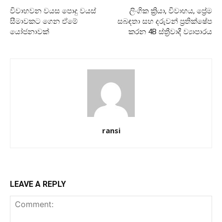
විවාහවන වයස පොදු වයස්
ලිංගික ක්‍රියා, විවාහය, ප්‍රේම
සීමාවකට ගෙන ඒමේ
සබඳතා සහ දරුවන් ප්‍රතික්ෂේප
යෝජනාවක්
කරන 4B ස්ත්‍රීවාදී ව්‍යාපාරය
ransi
LEAVE A REPLY