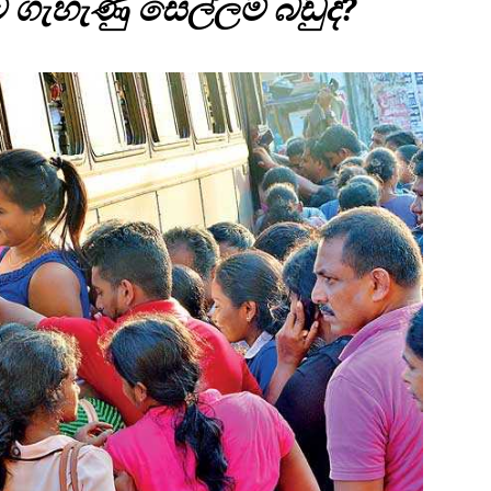
ගැහැණු සෙල්ලම් බඩුද?