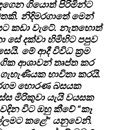
ඉඳගෙන ගියොත් පිරිමින්ට
මතකි. නිදිමරගාතේ මෙන්
සට කඩා වැටේ. නැතහොත්
 සේ දක්වා හිමිහිට පපුව
ි. මේ ආදී විවිධ ක්‍රම
ලිංගික ආශාවන් තෘප්ත කර
ගැහැණියක භාවිතා කරයි.
හරගම හොරණ බසයක
්ස මිරිකුවා යැයි වයසක
 වදින විට ඔහු කීවේ “කෑ
්ලමට කළේ” යනුවෙනි.