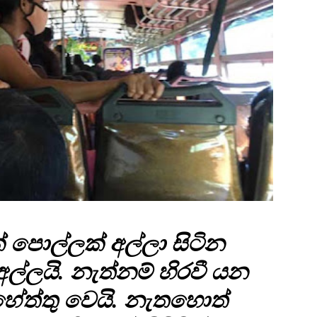
පොල්ලක් අල්ලා සිටින
ල්ලයි. නැත්නම් හිරවී යන
ේත්තු වෙයි. නැතහොත්