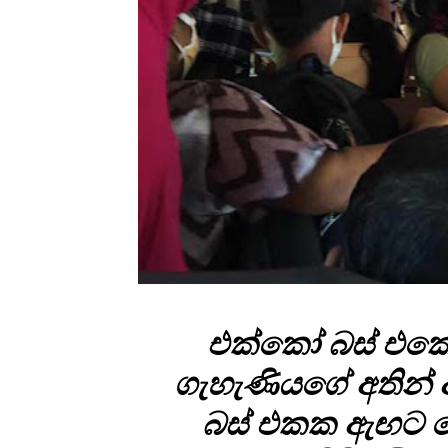
එක්කෝ බස් එකේ 
ගැහැණියගේ අතින් අ
බස් එකක ඇඟට හ