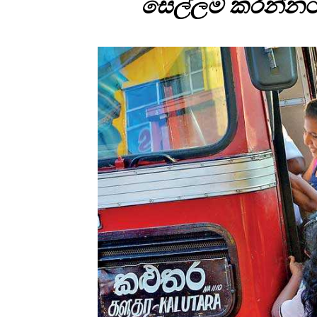
සෙල්ලම් කරන්නට 