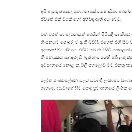
අපි කවුරුත් පොදු ප්‍රවාහන සේවය භාවිතා කරන්න
ජීවිතේ එක් වරක් හෝ අත්විඳ ඇති අය වෙමු.
එක් වරක් මා දේශනයක් කරමින් සිටියදී මා ක
හිංසනයට ගොදුරු වී ඇති බවයි. එහෙත් එහි සිටි 
අදහසක් බව කීවාය. එවිට මම එහි සිටි පහලොස
හිංසනයකට ගොදුරු වී ඇත් නම් මෙහි හරි ලකුණ
අවසානයේ කොළ කැබලි පහලොව මම එකතු කළෙමි
ලෝක සංඛ්‍යාලේඛන වලට වඩා ශ්‍රී ලංකාවේ සංඛ්‍ය
ගැහැණු දරුවාගේ සිට පොදු ප්‍රවාහනයේ ලිංගික 