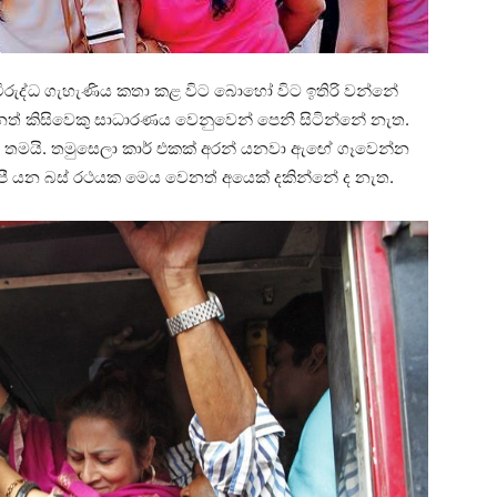
ට විරුද්ධ ගැහැණිය කතා කළ විට බොහෝ විට ඉතිරි වන්නේ
ත් කිසිවෙකු සාධාරණය වෙනුවෙන් පෙනී සිටින්නේ නැත.
තමයි. තමුසෙලා කාර් එකක් අරන් යනවා ඇඟේ ගෑවෙන්න
පී යන බස් රථයක මෙය වෙනත් අයෙක් දකින්නේ ද නැත.