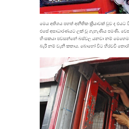
මෙය අතිශය පහත් අනීතික ක්‍රියාවක් වුව ද එය
එසේ අසාධාරණයට ලක් වූ ගැහැණිය පමණි. වෙන
හිංසකයා පවසන්නේ බස්වල යනවා නම් මෙහෙම 
බැරි නම් වැනි කතාය. බොහෝ විට හිරවවී තොර