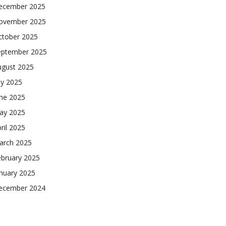
ecember 2025
ovember 2025
ctober 2025
eptember 2025
ugust 2025
ly 2025
une 2025
ay 2025
ril 2025
arch 2025
ebruary 2025
nuary 2025
ecember 2024