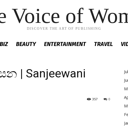
e Voice of Wo
DISCOVER THE ART OF PUBLISHING
BIZ
BEAUTY
ENTERTAINMENT
TRAVEL
VI
ංසන | Sanjeewani
Ju
J
M
Ap
357
0
M
F
Ja