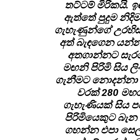
තට්ටම් මිරිකයි. 
ඇත්තේ පුදුම නිදි
ගැහැණුන්ගේ උරහි
අත් බැඳගෙන යන්නා
අතගාන්නට සැරසෙය
මඟනි පිරිමි සිය 
ගැනීමට නොදන්නා 
වරක් 280 ම
ගැහැණියක් සිය පස
පිරිමියෙකුට බැන
ගහන්න එපා සෙල