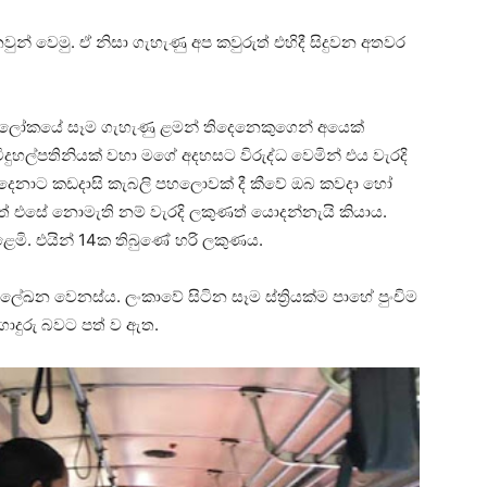
වුන් වෙමු. ඒ නිසා ගැහැණු අප කවුරුත් එහිදී සිදුවන අතවර
ීවේ ලෝකයේ සෑම ගැහැණු ළමන් තිදෙනෙකුගෙන් අයෙක්
විදුහල්පතිනියක් වහා මගේ අදහසට විරුද්ධ වෙමින් එය වැරදි
් දෙනාට කඩදාසි කැබලි පහලොවක් දී කීවේ ඔබ කවදා හෝ
ත් එසේ නොමැති නම් වැරදි ලකුණත් යොදන්නැයි කියාය.
. එයින් 14ක තිබුණේ හරි ලකුණය.
ාලේඛන වෙනස්ය. ලංකාවේ සිටින සෑම ස්ත්‍රියක්ම පාහේ පුංචිම
ගොදුරු බවට පත් ව ඇත.