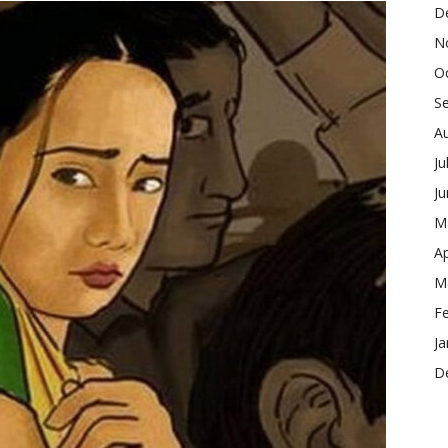
D
N
O
S
A
Ju
J
M
Ap
M
F
Ja
D