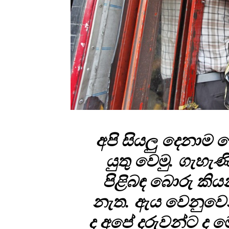
අපි සියලු දෙනාම 
යුතු වෙමු. ගැහැ
පිළිබඳ බොරු කි
නැත. ඇය වෙනුවෙන්
ද අපේ දරුවන්ට ද ම