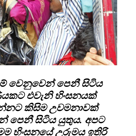
මේ වෙනුවෙන් පෙනී සිටිය
ණියකට එවැනි හිංසනයක්
යන්නට කිසිම උවමනාවක්
 පෙනී සිටිය යුතුය. අපට
ෙම හිංසනයේ උරුමය ඉතිරි