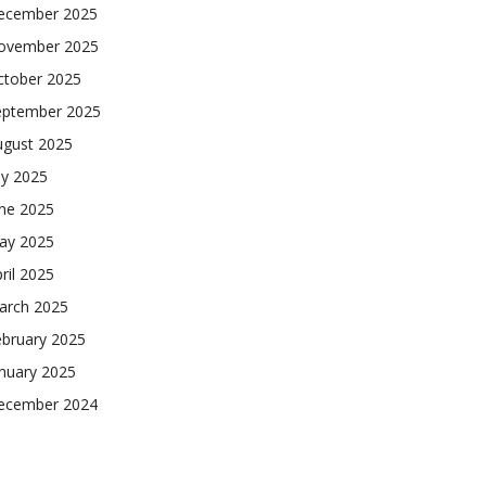
ecember 2025
ovember 2025
ctober 2025
eptember 2025
ugust 2025
ly 2025
une 2025
ay 2025
ril 2025
arch 2025
ebruary 2025
nuary 2025
ecember 2024