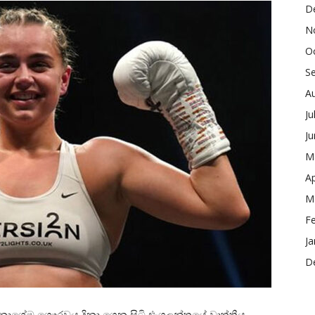
D
N
O
S
A
Ju
J
M
Ap
M
F
Ja
D
 දෙනාගේම ගෞරවය දිනා ගෙන සිටි එංගලන්තයේ වෘත්තීය