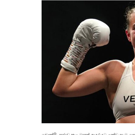
බොක්සිං ප්‍රජාව තුළ මහත් ආදරයට ලක්ව සෑම