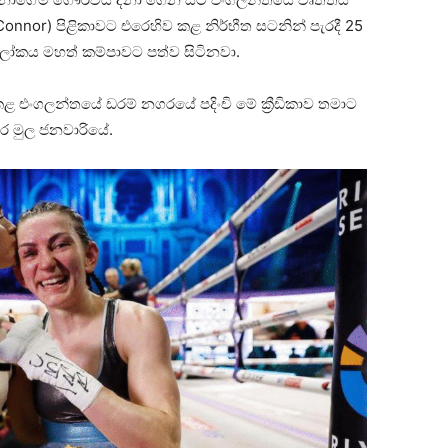
’Connor) පිළිකාවට එරෙහිව කළ නිර්භීත සටනින් පැරදී 25
ිං ලෝකය මහත් කම්පාවට පත්ව සිටිනවා.
 එංගලන්තයේ ඩරම් නගරයේ පදිංචි මේ ක්‍රීඩිකාව තමාට
 මුල ජනවාරියේ.