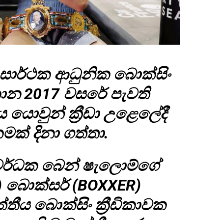
සාර්ථක ආධුනික බොක්සිං
කොන 2017 වසරේ පැවති
ය යොවුන් ක්‍රීඩා උළෙලේදී
මක් දිනා ගත්තා.
‍රවර්ධක බෙන් ෂැලොම්ගේ
 බොක්සර් (BOXXER)
ය බොක්සිං ක්‍රීඩිකාවක