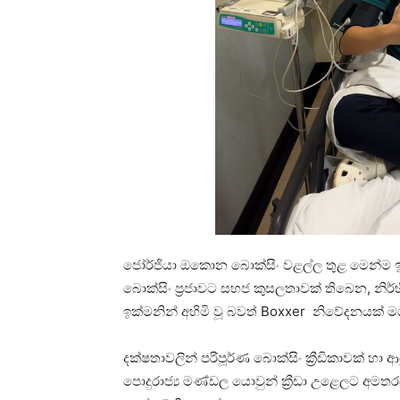
ජෝර්ජියා ඔකොන බොක්සිං වළල්ල තුළ මෙන්ම ඉන
බොක්සිං ප්‍රජාවට සහජ කුසලතාවක් තිබෙන, නිර
ඉක්මනින් අහිමි වූ බවත් Boxxer නිවේදනයක් ම
දක්ෂතාවලින් පරිපූර්ණ බොක්සිං ක්‍රීඩිකාවක් හා 
පොදුරාජ්‍ය මණ්ඩල යොවුන් ක්‍රීඩා උළෙලට අම