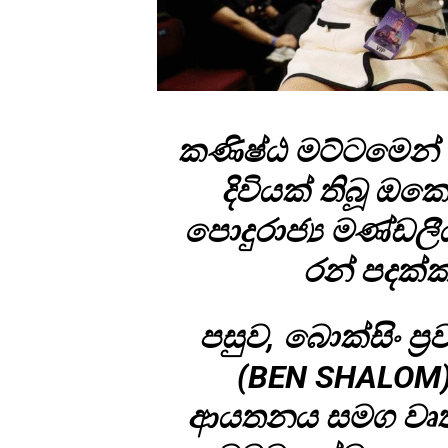
කණිෂ්ඨ මට්ටමෙන් 
දිවියක් තිබූ ඔ
පොදුරාජ්‍ය මණ්ඩලී
රන් පදක්ක
පසුව, බොක්සිං ප්
(BEN SHALOM)
ආයතනය සමග වෘත්තී