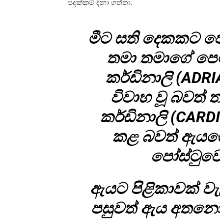
පදක්කම් දිනා ගත්තා.
මීට සති දෙකකට පෙ
තමා තමාගේ පෙ
කර්ඩිනාලි (ADR
විවාහ වූ බවත්
කර්ඩිනාලි (CARD
කළ බවත් ඇයගේ අ
පෝස්ටුවෙන
ඇයට පිළිකාවක් ව
පසුවත් ඇය අතනොහ