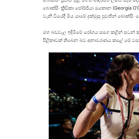
බොක්සිං ක්‍රීඩිකා ජෝර්ජියා ඔකොන (Georgia O
වැනි වියේදී මිය යාමේ දුක්මුසු පුවතින් බොක්ස
මහ බඩවැල ඉදිමීමේ රෝගය සමග කළින් සටන් කළ
පිළිකාවක් තිබෙන බව අනාවරණය කළේ මේ වසර