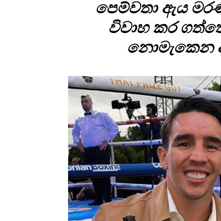
පෙම්වතා ඇය මරණ
විවාහ කර ගත්තේ
නොමැකෙන අයු