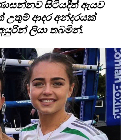
ාසන්නව සිටියදීත් ඇයව
 උතුම් ආදර අන්දරයක්
රින් ලියා තබමින්.