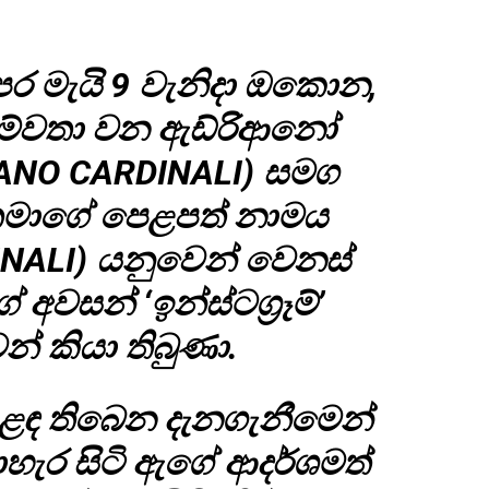
ර මැයි 9 වැනිදා ඔකොන,
ම්වතා වන ඇඩ්රිආනෝ
IANO CARDINALI) සමග
 තමාගේ පෙළපත් නාමය
INALI) යනුවෙන් වෙනස්
වසන් ‘ඉන්ස්ටග්‍රෑම්’
් කියා තිබුණා.
ැළඳ තිබෙන දැනගැනීමෙන්
ැර සිටි ඇගේ ආදර්ශමත්