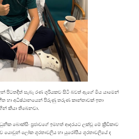
් පිටතදීත් සැබෑ රණ ශූරියකව සිටි බවත් ඇගේ මිය යාමෙන්
්භීත හා අධිෂ්ඨානයෙන් පිරුණු තරුණ කාන්තාවක් ඉතා
ගින් කියා තිබෙනවා.
ආධුනික බොක්සිං ප්‍රජාවගේ ඉමහත් ආදරයට ලක්වූ මේ ක්‍රීඩිකාව
තරව යොවුන් ලෝක ශූරතාවලිය හා යුරෝපීය ශූරතාවලියේ ද