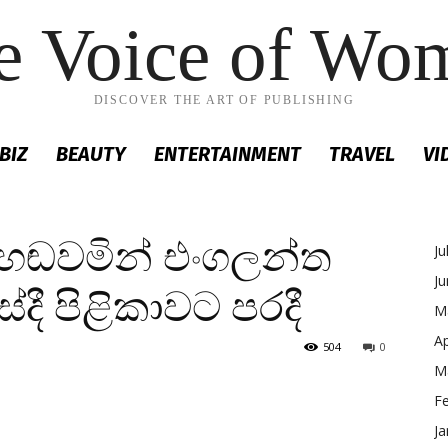
e Voice of Wo
DISCOVER THE ART OF PUBLISHING
BIZ
BEAUTY
ENTERTAINMENT
TRAVEL
VI
හඬවමින් එංගලන්ත
Ju
J
සේදී පිළිකාවට පරදී
M
Ap
504
0
M
F
Ja