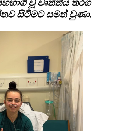
හභාගි වූ වෘත්තීය තරග
තව සිටීමට සමත් වුණා.