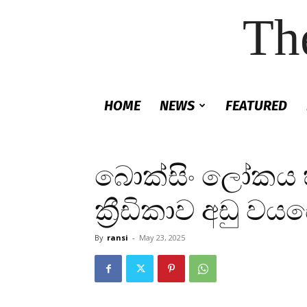
Th
HOME
NEWS
FEATURED
බොක්සිං ලෝකය 
ක්‍රීඩිකාව අඩු වය
By
ransi
-
May 23, 2025