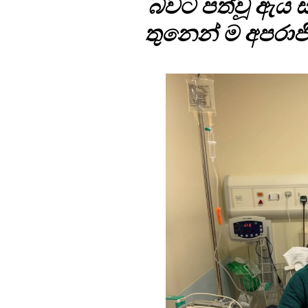
බවට පත්වූ ඇය ස
තුනෙන් ම අපරාජි