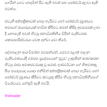
ගෙයින් ගෙට බෙදමින් සිට ඇති බවත් සහ පෝස්ටර් අලවා ඇති
බවත්ය.
එවැනි අත්පත්‍රිකාවක් බෙදා හැරීමට හෝ පෝස්ටර් මුද්‍රණයට
තමාගේ ඡායාරූපයක් භාවිත කිරීමට තමන් කිසිදු අවසරයක් ලබා
දී නොමැති බවත් හිටපු ජනාධිපතිනිය විසින් මැතිවරණ
කොමසාරිස්වරයා වෙත දන්වා යවා තිබේ.
දේශපාලන ආරංචිමාර්ග පවසන්නේ, මෙවර පළාත් පාලන
මැතිවරණයේදී ගම්පහ ප්‍රදේශයෙන් ‘පුටුව’ ලකුණින් තරඟකරන
හිටපු රාජ්‍ය අමාත්‍යවරයකු වූ සරණ ගුණවර්ධන ගේ හිතවතකු,
සිය ජයරුපයද යොදා ගනිමින් අත්පත්‍රිකාවක් බෙදා හැරීමට හෝ
පෝස්ටර් මුද්‍රණය කිරීමට කටයුතු කිරීම හිටපු ජනාධිපතිනියගේ
විරෝධයට හේතුවී ඇති බවයි.
theleader