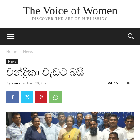
The Voice of Women
DISCOVER THE ART OF PUBLISHING
Home
News
News
චන්ද්‍රිකා වැඩට බසී
By
ransi
-
April 30, 2025
550
0