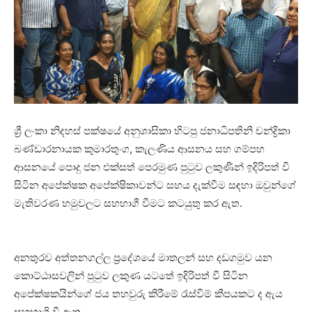
ශ්‍රී ලංකා නිදහස් පක්ෂයේ අනුශාසිකා හිටපු ජනාධිපතිනි චන්ද්‍රිකා
බණ්ඩාරනායක කුමාරතුංග, කැලණිය ආසනය සහ ගම්පහ
ආසනයේ පොදු ජන එක්සත් පෙරමුණ පුටුව ලකුණින් ඉදිරිපත් වී
සිටින අපේක්ෂක අපේක්ෂිකාවන්ට සහය දැක්වීම සඳහා ඔවුන්ගේ
මැතිවරණ හමුවලට සහභාගී වීමට කටයුතු කර ඇත.
අනතුරව අත්තනගල්ල ප්‍රදේශයේ මාතලන් සහ දඩගමුව යන
කොට්ඨාසවලින් පුටුව ලකුණ යටතේ ඉදිරිපත් වී සිටින
අපේක්ෂකයින්ගේ ජය තහවුරු කිරීමේ රැස්වීම් කීපයකට ද ඇය
සහභාගි වී ඇත.