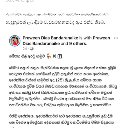
එමෙන්ම පක්ෂය හා එක්වන නව සාමජික සාමාජිකාවන්ට
හැඳුනුම්පත් ලබාදීමේ වැඩසටහනකටද ඇය එක්ව තිබේ.