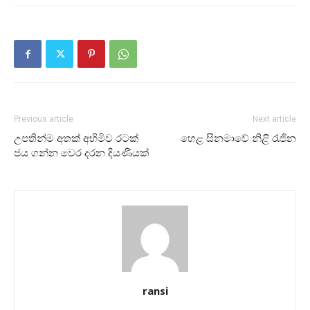
Previous article
Next article
උපතින්ම අතක් අහිමිව රටක්
හෙළ සිනමාවේ නිළි රැජින
ජය ගන්න වෙර දරන දියණියක්
ransi