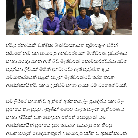
හිටපු ජනාධිපති චන්ද්‍රිකා බණ්ඩාරනායක කුමාරතුංග විසින්
තමාගේ නම සහ ඡායාරූප අනවසරයෙන් මැතිවරණ ප්‍රචාරණය
සඳහා යොදා ගෙන ඇති බව මැතිවරණ කොමසාරිස්වරයා වෙත
පසුගියදා ලිපියක් මගින් දන්වා යවා ඇති පසුබිමක ඇය
මෙයාකාරයෙන් පළාත් පාලන මැතිවරණයට තරග කරන
අපේක්ෂකයින්ට සහය දැක්වීම සඳහා දායක වීම විශේෂත්වයකි.
එම ලිපියේ සඳහන් ව ඇත්තේ අත්තනගල්ල ප්‍රාදේශීය සභා බල
ප්‍රදේශය තුළ පුටුව ලකුණින් මෙරව පළාත් පාලන මැතිවරණය
සඳහා ඉදිරිපත් වන පොදුජන එක්සත් පෙරමුණේ යම්
අපේක්ෂකයින් ප්‍රදේශය පුරා තමාගේ ඡයාරූප සහ හිටපු
අමාත්‍යවරුන් දෙදෙනෙකුගේ ද ඡායාරූප සහිත ව අත්පත්‍රිකාවක්