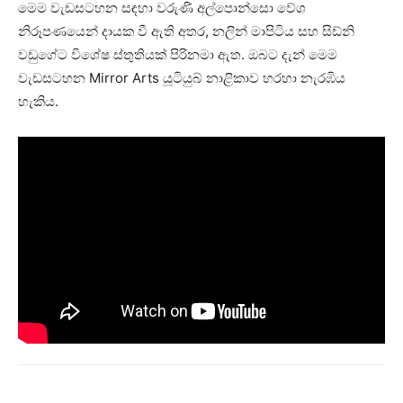
මෙම වැඩසටහන සඳහා වරුණි අල්පොන්සො වේශ
නිරූපණයෙන් දායක වී ඇති අතර, නලින් මාපිටිය සහ සිඩ්නි
වඩුගේට විශේෂ ස්තුතියක් පිරිනමා ඇත. ඔබට දැන් මෙම
වැඩසටහන Mirror Arts යූටියුබ් නාළිකාව හරහා නැරඹිය
හැකිය.