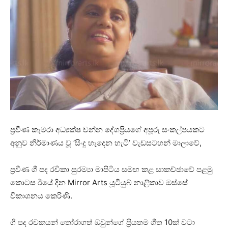
ප්‍රවීණ කැමරා අධ්‍යක්ෂ චන්න දේශප්‍රියගේ අපූරු සංකල්පයකට
අනුව නිර්මාණය වූ ‘සිංදු හැදෙන හැටි’ වැඩසටහන් මාලාවේ,
ප්‍රවීණ ගී පද රචිකා සුරම්‍යා මාපිටිය සමඟ කළ සාකච්ඡාවේ පළමු
කොටස ඊයේ දින Mirror Arts යූටියුබ් නාළිකාව ඔස්සේ
විකාශනය කෙරිණි.
ගී පද රචකයන් තෝරාගත් ඔවුන්ගේ ප්‍රියතම ගීත 10ක් වටා