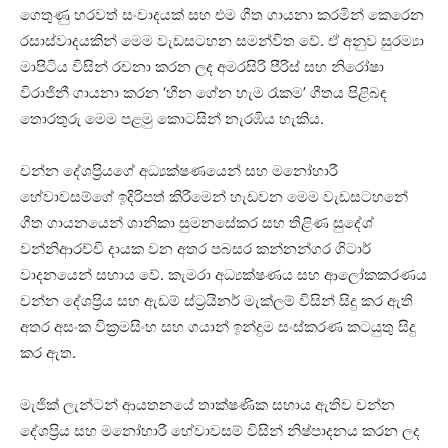
ගෙතුණු හරවත් සංවාදයක් සහ එම ගීත ගායනා කරමින් කෙරෙන
රසාස්වාදයකින් මෙම වැඩසටහන සමන්විත වේ. ඒ අනුව සුරම්‍යා
මාපිටිය විසින් රචනා කරන ලද අමරසිරි පීරිස් සහ නිරෝෂා
විරාජිනී ගායනා කරන ‘හීන ගේන හැම රෑකම’ ගීතය පිළිබඳ
තොරතුරු මෙම පළමු කොටසින් නැරඹිය හැකිය.
චන්න දේශප්‍රියගේ අධ්‍යක්ෂණයෙන් සහ මනෝහාරී
හේවාවසම්ගේ ඉදිරිපත් කිරීමෙන් හැඩවන මෙම වැඩසටහනේ
ගීත ගායනයෙන් ශානිකා සුමනසේකර සහ තිළිණ සුදේශ්
වන්නිආරච්චි දායක වන අතර පබසර කන්නන්ගර ගිටාර්
වාදනයෙන් සහාය වේ. කැමරා අධ්‍යක්ෂණය සහ ආලෝකකරණය
චන්න දේශප්‍රිය සහ ඇඩම් ස්ට්‍රයිනර් මැක්ලම් විසින් සිදු කර ඇති
අතර අසංක වික්‍රමසිංහ සහ ගයාන් ඉන්දුම සංස්කරණ කටයුතු සිදු
කර ඇත.
මැජික් ලැන්ටන් ආයතනයේ තාක්ෂණික සහාය ඇතිව චන්න
දේශප්‍රිය සහ මනෝහාරී හේවාවසම් විසින් නිෂ්පාදනය කරන ලද