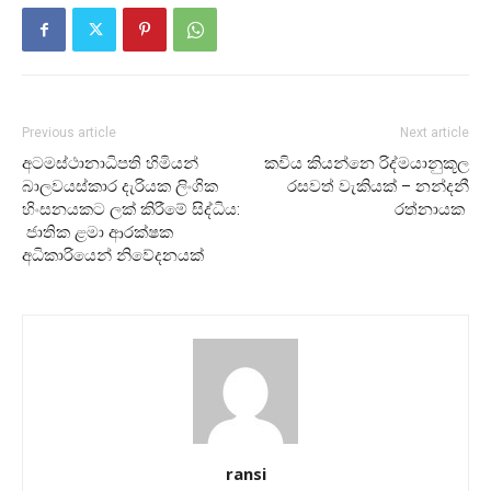
Previous article
Next article
අටමස්ථානාධිපති හිමියන්
කවිය කියන්නෙ රිද්මයානුකූල
බාලවයස්කාර දැරියක ලිංගික
රසවත් වැකියක් – නන්දනී
හිංසනයකට ලක් කිරීමේ සිද්ධිය:
රත්නායක
ජාතික ළමා ආරක්ෂක
අධිකාරියෙන් නිවේදනයක්
ransi