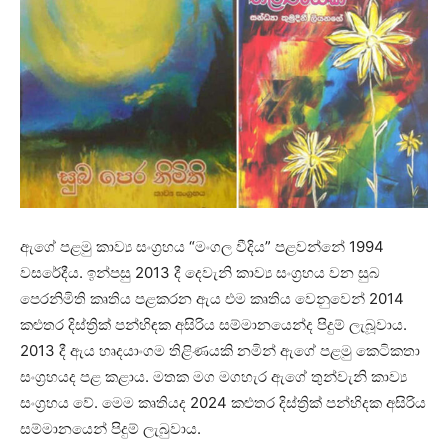
ඇගේ පළමු කාව්‍ය සංග්‍රහය “මංගල වීදිය” පළවන්නේ 1994
වසරේදීය. ඉන්පසු 2013 දී දෙවැනි කාව්‍ය සංග්‍රහය වන සුබ
පෙරනිමිති කෘතිය පළකරන ඇය එම කෘතිය වෙනුවෙන් 2014
කළුතර දිස්ත්‍රික් පන්හිඳක අසිරිය සම්මානයෙන්ද පිදුම් ලැබූවාය.
2013 දී ඇය හෘදයාංගම තිළිණයකි නමින් ඇගේ පළමු කෙටිකතා
සංග්‍රහයද පළ කළාය. මතක මග මගහැර ඇගේ තුන්වැනි කාව්‍ය
සංග්‍රහය වේ. මෙම කෘතියද 2024 කළුතර දිස්ත්‍රික් පන්හිදක අසිරිය
සම්මානයෙන් පිදුම් ලැබුවාය.