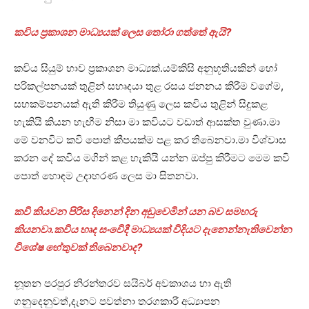
කවිය ප්‍රකාශන මාධ්‍යයක් ලෙස තෝරා ගත්තේ ඇයි?
කවිය සියුම් භාව ප්‍රකාශන මාධ්‍යක්.යම්කිසි අනුභූතියකින් හෝ
පරිකල්පනයක් තුළින් සහෘදයා තුළ රසය ජනනය කිරීම වගේම,
සහකම්පනයක් ඇති කිරීම තියුණු ලෙස කවිය තුළින් සිදුකළ
හැකියි කියන හැඟීම නිසා මා කවියට වඩාත් ආසක්ත වුණා.මා
මේ වනවිට කවි පොත් කීපයක්ම පළ කර තිබෙනවා.මා විශ්වාස
කරන දේ කවිය මගින් කළ හැකියි යන්න ඔප්පු කිරීමට මෙම කවි
පොත් හොඳම උදාහරණ ලෙස මා සිතනවා.
කවි කියවන පිරිස දිනෙන් දින අඩුවෙමින් යන බව සමහරු
කියනවා.කවිය හෘද සංවෙිදී මාධ්‍යයක් විදියට දැනෙන්නැතිවෙන්න
විශේෂ හේතුවක් තිබෙනවාද?
නූතන පරපුර නිරන්තරව සයිබර් අවකාශය හා ඇති
ගනුදෙනුවත්,දැනට පවත්නා තරගකාරී අධ්‍යාපන