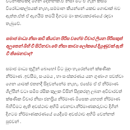
වටිනාකමක්ද ගෙන දෙන්නක්.ඒ නිසා මට ඒ ගැන කිසිම
විරෝධාකල්පයක් නැහැ.සම්මාන කියන්නේ යකඩ ගොඩාක් බව
ඇත්ත.ඒත් ඒ ඇගයීම් තමයි දිගටම මා කාව්‍යකරණයේ රඳවා
තැබුවේ.
සමාජ මාධ්‍ය නිසා කවි කියවන පිරිස වගේම විචාර ලියන පිරිසකුත්
අලුතෙන් බිහි වී සිටිනවා.මේ නිසා කාව්‍ය ලෝකයේ දියුණුවක් ඇති
වී තිබෙනවාද?
සමාජ මාධ්‍ය තුළින් බොහෝ විට මුදා හැරෙන්නේ ක්ෂණික
නිර්මාණ .ඉවසීම, සංයමය , හා සංස්කරණය යන ගුණාංග පවත්වා
ගෙන යාමක් එතනදී සිදුවන්නේම නැහැ. එසේම ඒ ඒ නිර්මාණ
ශිල්පීන් වටා සමීප රසික කුලක විසින් සිදුකරනු ලබන අවිචාරවත්
ක්ෂණික විචාර නිසා ජනප්‍රිය නිර්මාණ මිසෙක යහපත් නිර්මාණ
බිහිවීමට ඇති අවස්ථාව අහිමි වෙනවා.නිර්මාණකරුවාට දිගින්
දිගටම නිර්මාණකරණයේ යෙදීමේ අවස්ථාව අහිමි වෙන්නත්
පුළුවන් .