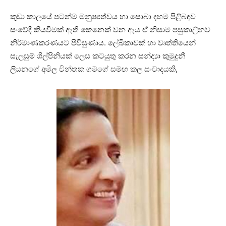
කුඩා කාලයේ පටන්ම මනුෂ්‍යත්වය හා සොබා දහම පිළිබඳව
සංවේදී කියවීමක් ඇති කෙනෙක් වන ඇය ඒ නිසාම පසුකාලීනව
නිර්මාණකරණයට පිවිසුණාය. ලේඛිකාවක් හා වෘත්තියෙන්
සැලසුම් ශිල්පිනියක් ලෙස කටයුතු කරන සන්ද්‍යා කුමුදුනී
ලියනගේ අමිල චින්තක ගමගේ සමඟ කල සංවාදයකි,