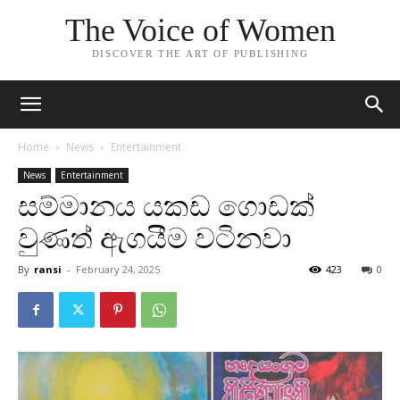
The Voice of Women
DISCOVER THE ART OF PUBLISHING
Home
News
Entertainment
News
Entertainment
සම්මානය යකඩ ගොඩක්
වුණත් ඇගයීම වටිනවා
By
ransi
-
February 24, 2025
423
0