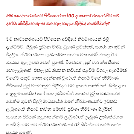
ඔබ කාව්‍යකරණයට පිවිසෙන්නේ 90 දශකයේ.එතැන් සිට මේ
දක්වා කිවිඳියක ලෙස ගත කළ කාලය පිළිබද තෘප්තිමත්ද?
මම කාව්‍යකරණයට පිවිසෙන අවදියේ නිර්මාණයක් එළි
දැක්වීමට, තිබුණ ප්‍රධාන මාධ්‍ය වුණේ පුවත්පත්, සඟරා හා ගුවන්
විදුලිය. නිර්මාණයක ගුණාත්මක භාවය මත තමයි එකල ඊට
මාධ්‍යය තුළ ඉඩක් වෙන් වුණේ. විවේචන, ප්‍රතිචාර ක්ෂණිකව
නොලැබුණත්, එකල පුවත්පතක කවියක් පළවීම විශාල ඇගයීමක්
වගේම සතුට ගෙන දෙන්නක් වුණා.ඒ නිසාම මගේ නිර්මාණ
ජීවිතයේ මුල් වකවානුව පිළිබඳව මම ඉතාම තෘප්තිමත්.කිසිදු දැන
හැඳුනුම්කමකින් හෝ පෙලඹවීමකින් තොරව මුද්‍රිත මාධ්‍යයේම
මෙන්ම ගුවන් විදුලි මාධ්‍යයේත් මගේ නිර්මාණයන්ට ඉඩකඩ
ලැබුණා.ඒ නිසාම නවීන මෙන්ම ප්‍රවීණ නිර්මාණ ශිල්පීන්
සෑහෙන පිරිසක් හඳුනාගන්නට ලැබුණා.ඒ ලැබුණ උත්තේජනය
තමයි දිගටම මට නිර්මාණකරණයේ රැඳී සිටින්නට තරම් හේතු
සාධක වුණේ.