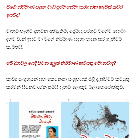
ඔබේ නිර්මාණ සදහා වැඩි පුරම තේමා කරගන්න කැමති කවර
ඉසව්ද?
මානව හැඟීම් දනවන අත්දැකීම්, ප්‍රේමය,විරහව වගේම සොබා
දහම වැනි ඉසව් මා මගේ නිර්මාණ සදහා පාදක කර ගැනීමට
කැමතියි.
මේ දිනවල යෙදී සිටින අලුත් නිර්මාණ කටයුතු මොනවාද?
කාව්‍ය සංග්‍රහයක් සහ කෙටිකතා සංග්‍රහයක් එළි දැක්වීමට කටයුතු
කරමින් සිටිනවා.ඒක තමයි දැනට ලොකුම බලාපොරොත්තුව.