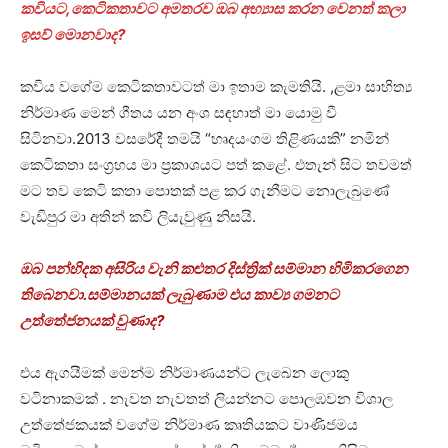
කවියට,කෙටිකතාවට අමතරව ඔබ අභ්‍යාස කරන වෙනත් කලා
ඉසව් මොනවාද?
කවිය වගේම කෙටිකතාවටත් මා ඉතාම කැමතියි. ,ළමා සාහිත්‍ය
නිර්මාණ මෙන් ගීතය යන අංශ සඳහාත් මා යොමු වී
සිටිනවා.2013 වසරේදී තමයි “හෘදයංගම තිළිණයකි” නමින්
කෙටිකතා සංග්‍රහය මා ප්‍රකාශයට පත් කළේ. එතැන් සිට තවමත්
මට තව කෙටි කතා පොතක් පළ කර ගැනීමට නොලැබුණේ
වැඩිපුර මා අතින් කවි ලියැවුණු නිසයි.
ඔබ පන්හිදක අසිරිය වැනි කළුතර දිස්ත්‍රික් සම්මාන හිමිකරගෙන
තිබෙනවා.සම්මානයක් ලැබුණාම එය කාව්‍ය ගමනට
උත්තේජනයක් වුණාද?
එය ඇගයීමක් මෙන්ම නිර්මාණයන්ට ලැබෙන ලොකු
වටිනාකමක්‌ . නැවත නැවතත් ලියන්නට පොලඹවන විශාල
උත්තේජකයක් වගේම නිර්මාණ කෘතියකට වාණිජමය