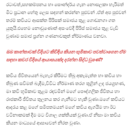
රටාවත්,සහකම්පනය හා සෞන්දර්ය ගැන නොසලකා හැරීමත්
මීට ප්‍රධාන හේතු ලෙස සඳහන් කරන්න පුළුවන් .ඒත් අප පුළුවන්
තරම් කවියට ආසක්ත පිරිසක් සමාජය තුළ ගොඩනගා ගත
යුතුයි.එහෙම නොවුණොත් ⁣අසංවේදී පිරිස් සමාජය තුළ වැඩි
වුණාම සමාජ ප්‍රශ්න ගණනාවකුත් නිර්මාණය වනවා.
ඔබ කාන්තාවක් විදියට කිවිඳිය කියන භුමිකාව පවත්වාගෙන ඒම
සඳහා කවර විදියේ ආයාසයක්ද දරන්න සිද්ධ වුණේ?
කවිය ජීවිතයෙන් බැහැර කිරීමට තිබූ අකැමැත්ත හා කවිය හා
තිබුණ සවිමත් බැඳීම,විවිධ නිර්මාණ තරග තුළින් ලද ජයග්‍රහණ,
මා කවි භූමිකාව තුළම රඳවමින් මගේ පෞද්ගලික ජීවිතය හා
රාජකාරී ජීවිතය තුලනය කර ගැනීමට හැකි වුණා.මගේ කවියට
ආදරය කළ මගේ සමීපතමයන් මගේ කවිය ඇගයීම හා ඊට
වටිනාකමක්‌ දීම මට විශාල ශක්තියක් වුණා.ඒ නිසා මා කවිය
කියන මාධ්‍යයේ ආසාවෙන් නිරත වුණා.