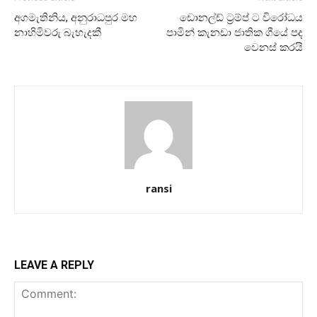
අගමැතිනිය, අනුරාධපුර මහ
ඩොනල්ඩ් ට්‍රම්ප් ට විරෝධය
නාහිමිවරු බැහැදකී
පාමින් කැනඩා ජාතික ගීයේ පද
වෙනස් කරයි
ransi
LEAVE A REPLY