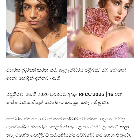
වසරක ඉදිරිපත් කරන තරු කැලැන්ඩරය පිළිබඳව ඔබ බොහෝ
දෙනා හොදින් දන්නවා ඇති.
පසුගියදා, මෙහි 2026 වර්ෂයට අදාළ
RFCC 2026 | 16
වන
සංස්කරණය නිකුත් කරන්නට කටයුතු කරලා තිබුණා.
මෙවරත් එකිනෙකට වෙනස් තේමාවන් ඔස්සේ කලා තරු වල
ආකර්ෂණීය ඡායාරූප පෙළකින් හැඩ උන මෙයට ලංකාවේ කලා
තරු වගේම බොලිවුඩ් සුරූපිනියන්ද සම්බන්ධ කර ගෙන තිබුණා.