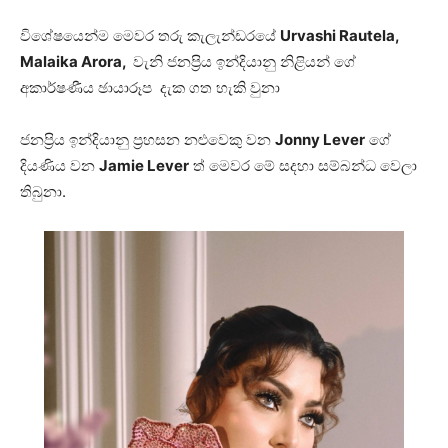
විශේෂයෙන්ම මෙවර තරු කැලැන්ඩරයේ
Urvashi Rautela,
Malaika Arora,
වැනි ජනප්‍රිය ඉන්දියානු නිළියන් ගේ
අකාර්ෂණීය ඡායාරූප දැක ගත හැකි වුනා
ජනප්‍රිය ඉන්දියානු ප්‍රහසන නළුවෙකු වන
Jonny Lever
ගේ
දියණිය වන
Jamie Lever
ත් මෙවර මේ සදහා සම්බන්ධ වෙලා
තිබුනා.