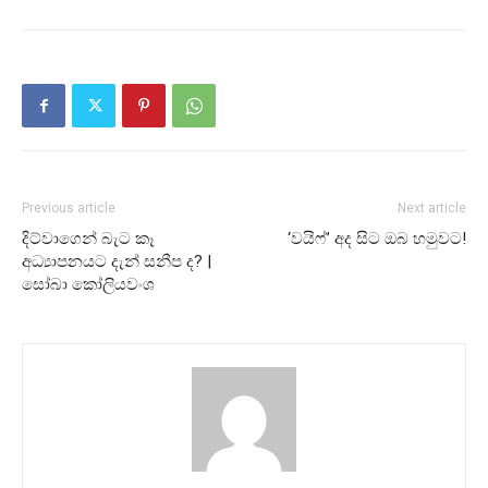
Previous article
Next article
දිට්වාගෙන් බැට කෑ
‘වයිෆ්’ අද සිට ඔබ හමුවට!
අධ්‍යාපනයට දැන් සනීප ද? |
සෝබා කෝලියවංශ