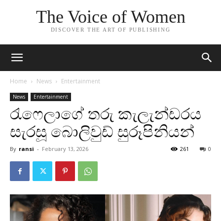
The Voice of Women
DISCOVER THE ART OF PUBLISHING
Home
News
Entertainment
News
Entertainment
රැෆෙලාගේ තරු කැලැන්ඩරය
සැරසූ බොලිවුඩ් සුරූපිනියන්
By
ransi
-
February 13, 2026
261
0