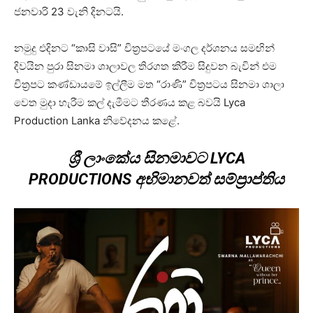
ජනවාරි 23 වැනි දිනටයි.
නමුදු එදිනට “කාසි වාසි” චිත්‍රපටයේ මංගල දර්ශනය සමඟින්
දිවයින පුරා සිනමා ශාලාවල තිරගත කිරීම සිදුවන බැවින් එම
චිත්‍රපට කණ්ඩායමේ ඉල්ලීම මත “රාණි” චිත්‍රපටය සිනමා ශාලා
වෙත මුදා හැරීම කල් දැමීමට තීරණය කළ බවයි Lyca
Production Lanka නිවේදනය කළේ.
ශ්‍රී ලාංකේය සිනමාවට LYCA
PRODUCTIONS අභිමානවත් සම්ප්‍රාප්තිය