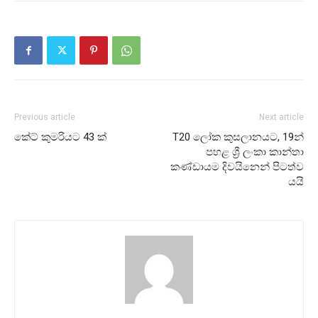
Previous article
Next article
කේට් කුමරියට 43 ක්
T20 ලෝක කුසලානයට, 19න්
පහළ ශ්‍රී ලංකා කාන්තා
කණ්ඩායම දිවයිනෙන් පිටත්ව
යයි