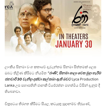
ලාංකීය සිනමා වංශ කතාවේ දැවැන්තම සිනමා සිත්තමක් ලෙස
ඔබට තිළිණ කිරීමට නියමිත
“රාණි”, සිනමා ශාලා වෙත මුදා හැරීම
ජනවාරි 30 වැනිදා දක්වා කල් තබා ඇති බවට
Lyca Production
Lanka උප සභාපතිනි ජානකී විජේරත්න මහත්මිය විසින් දැනුම් දී
තිබෙනවා.
චිත්‍රපටය තිරගත කිරීමට සියලු කටයුතු සූදානම්ව තිබුණේ,