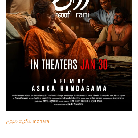
උපුටා ගැනීම monara