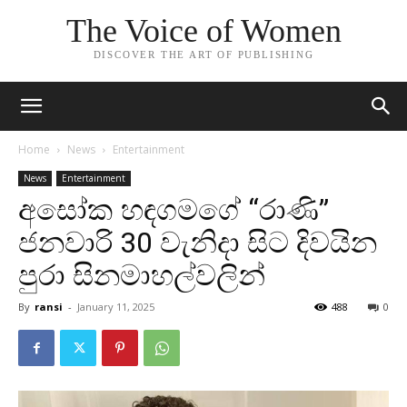
The Voice of Women
DISCOVER THE ART OF PUBLISHING
Home
News
Entertainment
News
Entertainment
අසෝක හඳගමගේ “රාණි”
ජනවාරි 30 වැනිදා සිට දිවයින
පුරා සිනමාහල්වලින්
By
ransi
-
January 11, 2025
488
0